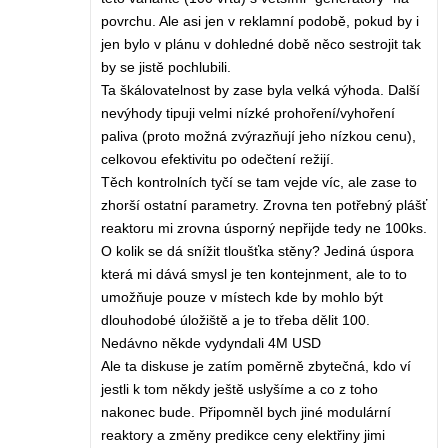
povrchu. Ale asi jen v reklamní podobě, pokud by i
jen bylo v plánu v dohledné době něco sestrojit tak
by se jistě pochlubili.
Ta škálovatelnost by zase byla velká výhoda. Další
nevýhody tipuji velmi nízké prohoření/vyhoření
paliva (proto možná zvýrazňují jeho nízkou cenu),
celkovou efektivitu po odečtení režijí.
Těch kontrolních tyčí se tam vejde víc, ale zase to
zhorší ostatní parametry. Zrovna ten potřebný plášť
reaktoru mi zrovna úsporný nepřijde tedy ne 100ks.
O kolik se dá snížit tloušťka stěny? Jediná úspora
která mi dává smysl je ten kontejnment, ale to to
umožňuje pouze v místech kde by mohlo být
dlouhodobé úložiště a je to třeba dělit 100.
Nedávno někde vydyndali 4M USD
Ale ta diskuse je zatím poměrně zbytečná, kdo ví
jestli k tom někdy ještě uslyšíme a co z toho
nakonec bude. Připomněl bych jiné modulární
reaktory a změny predikce ceny elektřiny jimi