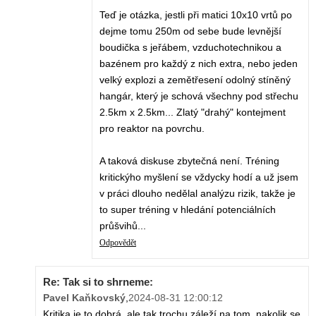
Teď je otázka, jestli při matici 10x10 vrtů po
dejme tomu 250m od sebe bude levnější
boudička s jeřábem, vzduchotechnikou a
bazénem pro každý z nich extra, nebo jeden
velký explozi a zemětřesení odolný stíněný
hangár, který je schová všechny pod střechu
2.5km x 2.5km... Zlatý "drahý" kontejment
pro reaktor na povrchu.
A taková diskuse zbytečná není. Tréning
kritickýho myšlení se vždycky hodí a už jsem
v práci dlouho nedělal analýzu rizik, takže je
to super tréning v hledání potenciálních
průšvihů...
Odpovědět
Re: Tak si to shrneme:
Pavel Kaňkovský
,
2024-08-31 12:00:12
Kritika je to dobrá, ale tak trochu záleží na tom, nakolik se