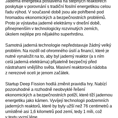
Jaderná energetika postavená na štěpných reaktorech
poskytuje v porovnání s tradiční fosilní energetikou celou
řadu výhod. V současné době jsou ale pohřbené pod
hromadou ekonomických a bezpečnostních problémů.
Proto je výstavba jaderné elektrárny v dnešní době,
přinejmenším v technologicky rozvinutých zemích,
úkolem nejlépe pro nějakého superhrdinu.
Samotná jaderná technologie nepředstavuje žádný velký
problém. Na rozdíl od ohromného úsilí a financí, které je
nutné vynaložit na to, aby byl jaderný reaktor (a s ním
celá jaderná elektrárna) přijatelně bezpečný před
nástrahami vnějšího světa. Masivní reaktorová nádoba
z nerezové oceli je jenom začátek.
Startup Deep Fission hodlá změnit pravidla hry. Nabízí
pozoruhodné a rozhodně neobvyklé řešení
ekonomických a bezpečnostních potíží, které tíží jadernou
energetiku jako kámen. Vyvíjejí technologii podzemních
jaderných reaktorů, které by byly užší než 76 centimetrů a
umístěné asi 1,6 kilometrů pod zemí, tedy 1 míli, což
v textu vyzní lépe.