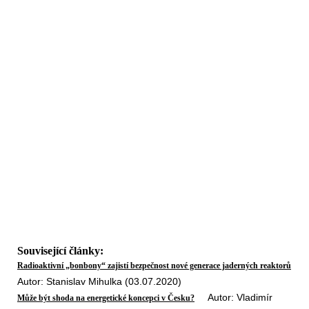
Související články:
Radioaktivní „bonbony“ zajistí bezpečnost nové generace jaderných reaktorů
Autor: Stanislav Mihulka (03.07.2020)
Autor: Vladimír
Může být shoda na energetické koncepci v Česku?