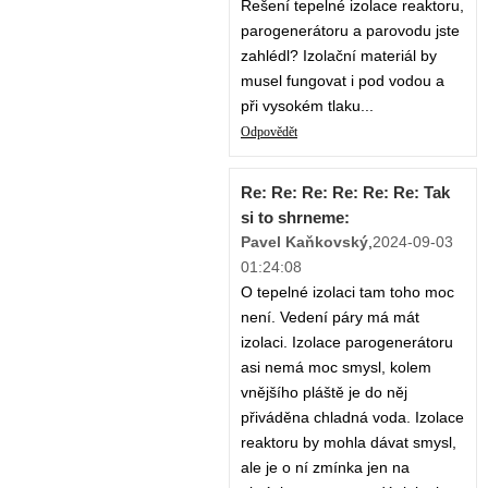
Řešení tepelné izolace reaktoru,
parogenerátoru a parovodu jste
zahlédl? Izolační materiál by
musel fungovat i pod vodou a
při vysokém tlaku...
Odpovědět
Re: Re: Re: Re: Re: Re: Tak
si to shrneme:
Pavel Kaňkovský
,
2024-09-03
01:24:08
O tepelné izolaci tam toho moc
není. Vedení páry má mát
izolaci. Izolace parogenerátoru
asi nemá moc smysl, kolem
vnějšího pláště je do něj
přiváděna chladná voda. Izolace
reaktoru by mohla dávat smysl,
ale je o ní zmínka jen na