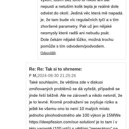
nepustí a netuším kolik tepla je reálné dole
odvést do okolí. Jediná věc která mě napadá
je, že tam bude víc regulačních tyčí a s tím
zhoršené parametry. Pak už jen nějaké
nesmysly které radši ani nebudu psát.
Dole čekám nějaké lůžko, možná trochu
pomůže s tím odvodem/podvodem.
Odpovědět
Re: Re: Tak si to shrneme:
F M
,
2024-08-30 21:25:26
Také souhlasím, že většina zde v diskusi
zmiňovaných problémů se dá vyřešit, případně se
jinde řeší běžně. Ale ne zároveň a nikdo netvrdí, že
je to levné. Kromě prodražení se zvyšuje riziko a
ještě ke všemu ono to není 10 malých místo
jednoho plnohodnotného ale 100 výkon je 15MWe
https://deepfission.com/our-solution/ je to tam i v
této variantě (100 vrtů) s většími "generátory" na