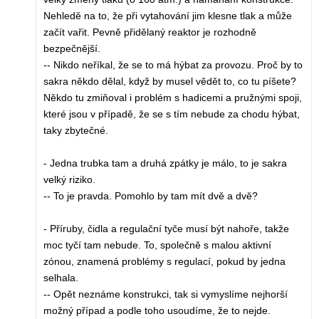
Nehledě na to, že při vytahování jim klesne tlak a může
začít vařit. Pevně přidělaný reaktor je rozhodně
bezpečnější.
-- Nikdo neříkal, že se to má hýbat za provozu. Proč by to
sakra někdo dělal, když by musel vědět to, co tu píšete?
Někdo tu zmiňoval i problém s hadicemi a pružnými spoji,
které jsou v případě, že se s tím nebude za chodu hýbat,
taky zbytečné.
- Jedna trubka tam a druhá zpátky je málo, to je sakra
velký riziko.
-- To je pravda. Pomohlo by tam mít dvě a dvě?
- Příruby, čidla a regulační tyče musí být nahoře, takže
moc tyčí tam nebude. To, společně s malou aktivní
zónou, znamená problémy s regulací, pokud by jedna
selhala.
-- Opět neznáme konstrukci, tak si vymyslíme nejhorší
možný případ a podle toho usoudíme, že to nejde.