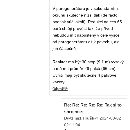
V parogenerátoru je v sekundárním
okruhu skutečně nižší tlak (de facto
podtlak vůči okolí). Redukci na cca 65
barů chtějí provést tak, že přívod
nebudou mít napuštěný v celé výšce
od parogenerátoru až k povrchu, ale
jen částečně.
Reaktor má být 30 stop (9,1 m) vysoký
a má mít průměr 26 palců (66 cm).
Uvnitř mají být skutečně 4 palivové
kazety.
Odpovědět
Re: Re: Re: Re: Re: Tak si to
shrneme:
D@1imi1 Hrušk@
,
2024-09-02
02:11:04