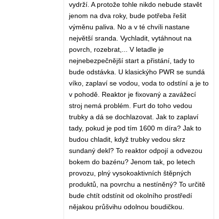
vydrží. A protože tohle nikdo nebude stavět
jenom na dva roky, bude potřeba řešit
výměnu paliva. No a v té chvíli nastane
největší sranda. Vychladit, vytáhnout na
povrch, rozebrat,... V letadle je
nejnebezpečnější start a přistání, tady to
bude odstávka. U klasickýho PWR se sundá
víko, zaplaví se vodou, voda to odstíní a je to
v pohodě. Reaktor je fixovaný a zavážecí
stroj nemá problém. Furt do toho vedou
trubky a dá se dochlazovat. Jak to zaplaví
tady, pokud je pod tím 1600 m díra? Jak to
budou chladit, když trubky vedou skrz
sundaný dekl? To reaktor odpojí a odvezou
bokem do bazénu? Jenom tak, po letech
provozu, plný vysokoaktivních štěpných
produktů, na povrchu a nestíněný? To určitě
bude chtít odstínit od okolního prostředí
nějakou průšvihu odolnou boudičkou.