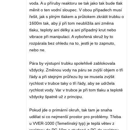
voda. A u příruby reaktoru se tak jako tak bude tlak
měnit o ten vodní sloupec. V obou případech musí
řešit, jak s plným tlakem a průtokem zkrátit trubku o
1600m tak, aby jí při tom neublížila ani změna
tlaku, teploty ani délky a ani případný krut nebo
vibrace při manipulaci. A vybořená skruž by to
rozpárala bez ohledu na to, jestli je to zapnuto,
nebo ne.
Pára by výstupní trubku spolehlivě zablokovala
vždycky. Změnou vody na páru se zvýší objem o tři
řády a při stejným průřezu by se musela zvýšit
rychlost v trubce taky o tři řády, aby se udržela
rychlost vody. Var v trubce je při tom tlaku a teplotě
vždycky špatně už z principu.
Pokud jde o primární okruh, tak tam je snaha
udělat si co nejmenší prostor pro problémy. Třeba
u VVER-1000 (Temelínský typ) je teplá větev z