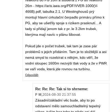
reaktoru do PG 10m a studená z PG do reaktoru
26m - https://aris.iaea.org/PDF/VVER-1000(V-
466B).pdf, tabulka 2.1. U Westinghousů prý
montují hlavní cirkulační čerpadlo primáru přímo k
PG, aby se ušetřily spoje s rizikem prasknutí... A
tady si přidají jenom tak z pr..le 3.2km trubek,
kterýma mají navíc v plánu šibovat.
Pokud jde o počet trubek, tak tam je zase pár
problémů s jejich přidáním. Tam je to složitější a asi
nemá smysl to rozebírat s někým, kdo věří, že
vodní sloupec 1600m nezvýší tlak vody a že v PWR
se vaří voda, která jde rovnou na turbínu.
Odpovědět
Re: Re: Re: Tak si to shrneme:
F M
,
2024-08-30 21:37:55
Zásadní/základní věc bude, aby to po
odstavení mělo samouchladitelný tepelný
výkon, tuším bez toho to nikdo ani dál