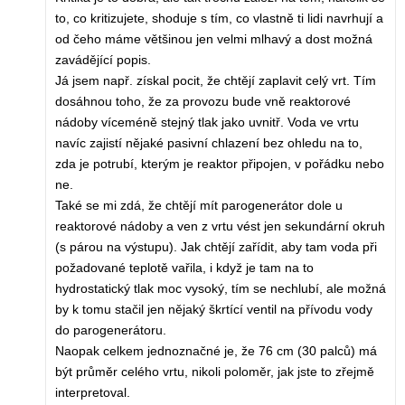
to, co kritizujete, shoduje s tím, co vlastně ti lidi navrhují a
od čeho máme většinou jen velmi mlhavý a dost možná
zavádějící popis.
Já jsem např. získal pocit, že chtějí zaplavit celý vrt. Tím
dosáhnou toho, že za provozu bude vně reaktorové
nádoby víceméně stejný tlak jako uvnitř. Voda ve vrtu
navíc zajistí nějaké pasivní chlazení bez ohledu na to,
zda je potrubí, kterým je reaktor připojen, v pořádku nebo
ne.
Také se mi zdá, že chtějí mít parogenerátor dole u
reaktorové nádoby a ven z vrtu vést jen sekundární okruh
(s párou na výstupu). Jak chtějí zařídit, aby tam voda při
požadované teplotě vařila, i když je tam na to
hydrostatický tlak moc vysoký, tím se nechlubí, ale možná
by k tomu stačil jen nějaký škrtící ventil na přívodu vody
do parogenerátoru.
Naopak celkem jednoznačné je, že 76 cm (30 palců) má
být průměr celého vrtu, nikoli poloměr, jak jste to zřejmě
interpretoval.