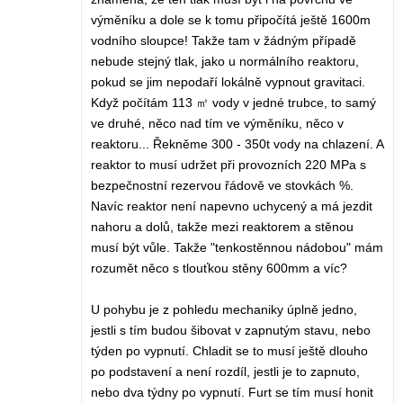
výměníku a dole se k tomu připočítá ještě 1600m
vodního sloupce! Takže tam v žádným případě
nebude stejný tlak, jako u normálního reaktoru,
pokud se jim nepodaří lokálně vypnout gravitaci.
Když počítám 113 ㎥ vody v jedné trubce, to samý
ve druhé, něco nad tím ve výměníku, něco v
reaktoru... Řekněme 300 - 350t vody na chlazení. A
reaktor to musí udržet při provozních 220 MPa s
bezpečnostní rezervou řádově ve stovkách %.
Navíc reaktor není napevno uchycený a má jezdit
nahoru a dolů, takže mezi reaktorem a stěnou
musí být vůle. Takže "tenkostěnnou nádobou" mám
rozumět něco s tlouťkou stěny 600mm a víc?
U pohybu je z pohledu mechaniky úplně jedno,
jestli s tím budou šibovat v zapnutým stavu, nebo
týden po vypnutí. Chladit se to musí ještě dlouho
po podstavení a není rozdíl, jestli je to zapnuto,
nebo dva týdny po vypnutí. Furt se tím musí honit