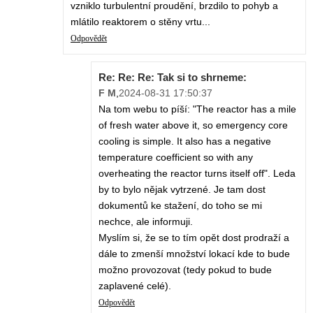
vzniklo turbulentní proudění, brzdilo to pohyb a
mlátilo reaktorem o stěny vrtu...
Odpovědět
Re: Re: Re: Tak si to shrneme:
F M
,
2024-08-31 17:50:37
Na tom webu to píší: "The reactor has a mile
of fresh water above it, so emergency core
cooling is simple. It also has a negative
temperature coefficient so with any
overheating the reactor turns itself off". Leda
by to bylo nějak vytrzené. Je tam dost
dokumentů ke stažení, do toho se mi
nechce, ale informuji.
Myslím si, že se to tím opět dost prodraží a
dále to zmenší množství lokací kde to bude
možno provozovat (tedy pokud to bude
zaplavené celé).
Odpovědět