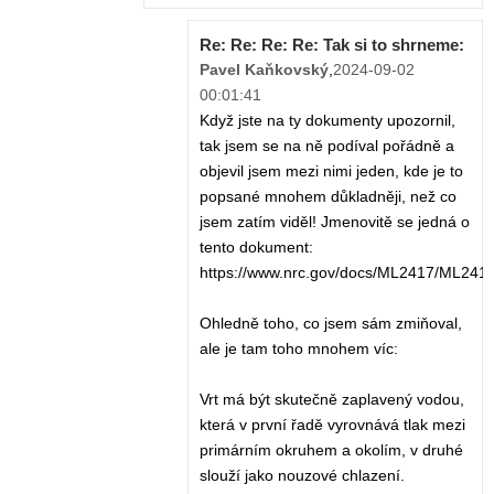
Re: Re: Re: Re: Tak si to shrneme:
Pavel Kaňkovský
,
2024-09-02
00:01:41
Když jste na ty dokumenty upozornil,
tak jsem se na ně podíval pořádně a
objevil jsem mezi nimi jeden, kde je to
popsané mnohem důkladněji, než co
jsem zatím viděl! Jmenovitě se jedná o
tento dokument:
https://www.nrc.gov/docs/ML2417/ML241
Ohledně toho, co jsem sám zmiňoval,
ale je tam toho mnohem víc:
Vrt má být skutečně zaplavený vodou,
která v první řadě vyrovnává tlak mezi
primárním okruhem a okolím, v druhé
slouží jako nouzové chlazení.