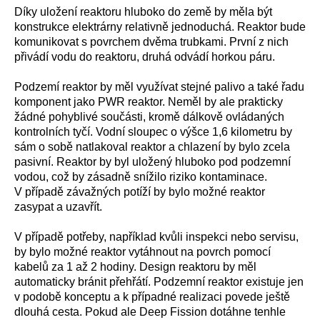
Díky uložení reaktoru hluboko do země by měla být
konstrukce elektrárny relativně jednoduchá. Reaktor bude
komunikovat s povrchem dvěma trubkami. První z nich
přivádí vodu do reaktoru, druhá odvádí horkou páru.
Podzemí reaktor by měl využívat stejné palivo a také řadu
komponent jako PWR reaktor. Neměl by ale prakticky
žádné pohyblivé součásti, kromě dálkově ovládaných
kontrolních tyčí. Vodní sloupec o výšce 1,6 kilometru by
sám o sobě natlakoval reaktor a chlazení by bylo zcela
pasivní. Reaktor by byl uložený hluboko pod podzemní
vodou, což by zásadně snížilo riziko kontaminace.
V případě závažných potíží by bylo možné reaktor
zasypat a uzavřít.
V případě potřeby, například kvůli inspekci nebo servisu,
by bylo možné reaktor vytáhnout na povrch pomocí
kabelů za 1 až 2 hodiny. Design reaktoru by měl
automaticky bránit přehřátí. Podzemní reaktor existuje jen
v podobě konceptu a k případné realizaci povede ještě
dlouhá cesta. Pokud ale Deep Fission dotáhne tenhle