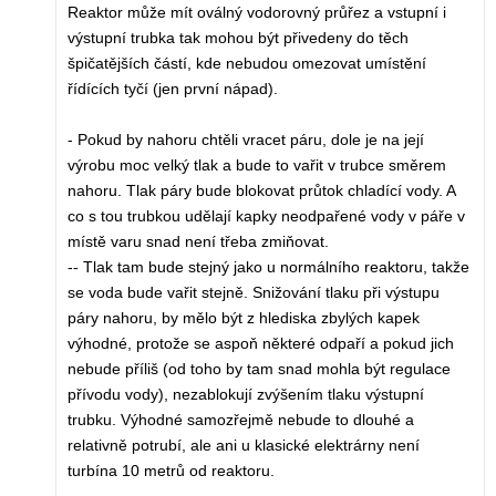
Reaktor může mít oválný vodorovný průřez a vstupní i
výstupní trubka tak mohou být přivedeny do těch
špičatějších částí, kde nebudou omezovat umístění
řídících tyčí (jen první nápad).
- Pokud by nahoru chtěli vracet páru, dole je na její
výrobu moc velký tlak a bude to vařit v trubce směrem
nahoru. Tlak páry bude blokovat průtok chladící vody. A
co s tou trubkou udělají kapky neodpařené vody v páře v
místě varu snad není třeba zmiňovat.
-- Tlak tam bude stejný jako u normálního reaktoru, takže
se voda bude vařit stejně. Snižování tlaku při výstupu
páry nahoru, by mělo být z hlediska zbylých kapek
výhodné, protože se aspoň některé odpaří a pokud jich
nebude příliš (od toho by tam snad mohla být regulace
přívodu vody), nezablokují zvýšením tlaku výstupní
trubku. Výhodné samozřejmě nebude to dlouhé a
relativně potrubí, ale ani u klasické elektrárny není
turbína 10 metrů od reaktoru.