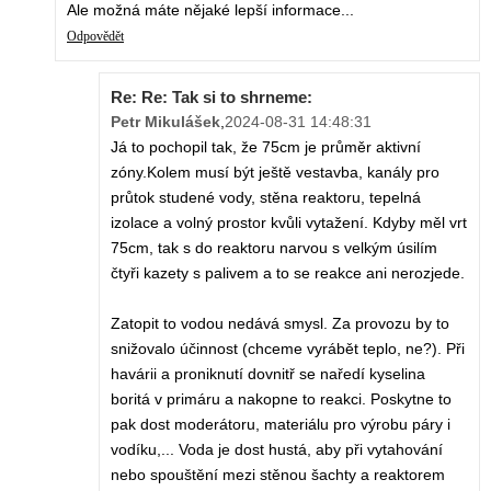
Ale možná máte nějaké lepší informace...
Odpovědět
Re: Re: Tak si to shrneme:
Petr Mikulášek
,
2024-08-31 14:48:31
Já to pochopil tak, že 75cm je průměr aktivní
zóny.Kolem musí být ještě vestavba, kanály pro
průtok studené vody, stěna reaktoru, tepelná
izolace a volný prostor kvůli vytažení. Kdyby měl vrt
75cm, tak s do reaktoru narvou s velkým úsilím
čtyři kazety s palivem a to se reakce ani nerozjede.
Zatopit to vodou nedává smysl. Za provozu by to
snižovalo účinnost (chceme vyrábět teplo, ne?). Při
havárii a proniknutí dovnitř se naředí kyselina
boritá v primáru a nakopne to reakci. Poskytne to
pak dost moderátoru, materiálu pro výrobu páry i
vodíku,... Voda je dost hustá, aby při vytahování
nebo spouštění mezi stěnou šachty a reaktorem