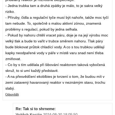
- Jedna trubka tam a druhá zpátky je málo, to je sakra velký
riziko.
- Příruby, čidla a regulační tyče musí být nahoře, takže moc tyčí
tam nebude. To, společně s malou aktivní zónou, znamená
problémy s regulací, pokud by jedna selhala.
- Pokud by nahoru chtěli vracet páru, doje je na její výrobu moc
velký tlak a bude to vařit v trubce směrem nahoru. Tlak páry
bude blokovat průtok chladící vody. A co s tou trubkou udělají
kapky neodpařené vody v páře v místě varu snad není třeba
zmiňovat.
- Co by s tím udělala při šibování reaktorem taková vybočená
skruž, to si umí každý představit.
- A na přesvědčení ekoblbies je tvrzení o tom, že budou mít v
zemi zatavený havarovaný reaktor v neznámým stavu, trochu
slabý.
Odpovědět
Re: Tak si to shrneme:
Vojtěch Kocián
,
2024-08-30 18:05:50