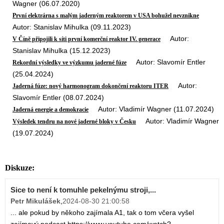
Wagner (06.07.2020)
První elektrárna s malým jaderným reaktorem v USA bohužel nevznikne
Autor: Stanislav Mihulka (09.11.2023)
Autor:
V Číně připojili k síti první komerční reaktor IV. generace
Stanislav Mihulka (15.12.2023)
Autor: Slavomír Entler
Rekordní výsledky ve výzkumu jaderné fúze
(25.04.2024)
Autor:
Jaderná fúze: nový harmonogram dokončení reaktoru ITER
Slavomír Entler (08.07.2024)
Autor: Vladimír Wagner (11.07.2024)
Jaderná energie a demokracie
Autor: Vladimír Wagner
Výsledek tendru na nové jaderné bloky v Česku
(19.07.2024)
Diskuze:
Sice to není k tomuhle pekelnýmu stroji,...
Petr Mikulášek
,
2024-08-30 21:00:58
... ale pokud by někoho zajímala A1, tak o tom včera vyšel