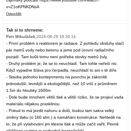
zajímavý podcast https://www.youtube.com/watch?
v=Z1oKPNKDNsA
Odpovědět
Tak si to shrneme:
Petr Mikulášek
,
2024-08-29 18:26:14
- První problém s reaktorem je radiace. Z pohledu obsluhy stačí
pár metrů vody nebo betonu a jsme pod úrovní radiačního
pozadí. Tam kvůli tomu není potřeba stovky metrů žuly.
- Druhý problém je, že se to neuchladí. Tam tohle neřeší nic.
Když vypadne šťáva pro čerpadla, neuchladí to ani v té díře.
- Stavba jednoho kontejnmentu na povrchu je zákonitě
jednodušší, levnější a ekologičtější, než 10 vrtů z průměrem
1.5m do hloubky 1600m.
- Dole bude mnohem větší tlak a větší riziko, že se projeví vada
materiálu nějakou prasklinou.
- Pokud to má jezdit nahoru a dolů, budou tam sakra velký
změny tlaku (o 160 atm.) a namáhání konstrukce. Nehledě na
to, že při vytahování jim klesne tlak a může začít vařit. Pevně
přidělaný reaktor je rozhodně bezpečnější.