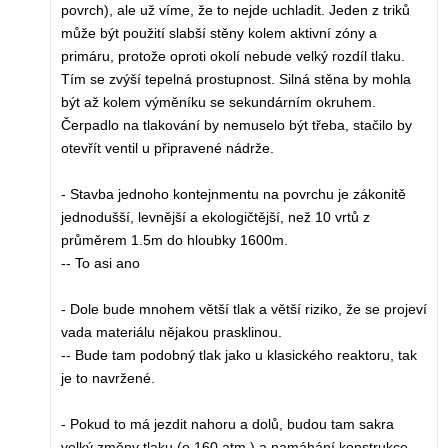
povrch), ale už víme, že to nejde uchladit. Jeden z triků
může být použití slabší stěny kolem aktivní zóny a
primáru, protože oproti okolí nebude velký rozdíl tlaku.
Tím se zvýší tepelná prostupnost. Silná stěna by mohla
být až kolem výměníku se sekundárním okruhem.
Čerpadlo na tlakování by nemuselo být třeba, stačilo by
otevřít ventil u připravené nádrže.
- Stavba jednoho kontejnmentu na povrchu je zákonitě
jednodušší, levnější a ekologičtější, než 10 vrtů z
průměrem 1.5m do hloubky 1600m.
-- To asi ano
- Dole bude mnohem větší tlak a větší riziko, že se projeví
vada materiálu nějakou prasklinou.
-- Bude tam podobný tlak jako u klasického reaktoru, tak
je to navržené.
- Pokud to má jezdit nahoru a dolů, budou tam sakra
velký změny tlaku (o 160 atm.) a namáhání konstrukce.