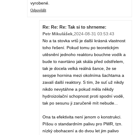
vyrobené.
Odpovědět
Re: Re: Re: Tak si to shrneme:
Petr Mikulášek
,
2024-08-31 03:53:43
No a ta stovka vrtů je další krásná vlastnost
toho řešení. Pokud tomu po teoretickým
utěsnění jednoho reaktoru bouchne vodík a
bude to navrtáno jak skála před odstřelem,
tak je docela velká reálná šance, že se
sesype hornina mezi okolníma šachtama a
zavalí další reaktory. S tím, že suť už nikdy
nikdo nevytáhne a pokud měla někdy
hydroizolační schopnost proti spodní vodě,
tak po sesunu ji zaručeně mít nebude...
Ona ta efektivita není jenom o konstrukci.
Píšou o standardním palivu pro PWR, tzn.
nízký obohacení a do dvou let jim palivo