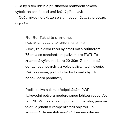
- Co by s tím udělala při šibování reaktorem taková
vybočená skruž, to si umí každý představit.
-- Opět, nikdo neřekl, že se s tím bude hýbat za provozu.
Odpovědět
Re: Re: Tak si to shrneme:
Petr Mikulášek
,
2024-08-30 20:45:34
Víme, že aktivní zónu by chtěli mít s průměrem
75cm a se standardním palivem pro PWR. To
znamená výšku reaktoru 20-30m. Z toho se dá
odhadnout i povrch a z volby paliva i technologie.
Pak taky víme, jak hluboko by to mělo být. To
napoví další parametry.
Podle paliva a tlaku předpokládám PWR,
tlakovodní potvoru moderovanou lehkou vodou. Ale
tam NESMÍ nastat var v primárním okruhu, pára se
toleruje jenom v kompenzátoru objemu. To
znamená, že ten tlak musí být i na povrchu ve