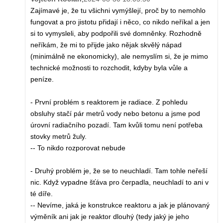
Zajímavé je, že tu všichni vymýšlejí, proč by to nemohlo
fungovat a pro jistotu přidají i něco, co nikdo neříkal a jen
si to vymysleli, aby podpořili své domněnky. Rozhodně
neříkám, že mi to přijde jako nějak skvělý nápad
(minimálně ne ekonomicky), ale nemyslím si, že je mimo
technické možnosti to rozchodit, kdyby byla vůle a
peníze.
- První problém s reaktorem je radiace. Z pohledu
obsluhy stačí pár metrů vody nebo betonu a jsme pod
úrovní radiačního pozadí. Tam kvůli tomu není potřeba
stovky metrů žuly.
-- To nikdo rozporovat nebude
- Druhý problém je, že se to neuchladí. Tam tohle neřeší
nic. Když vypadne šťáva pro čerpadla, neuchladí to ani v
té díře.
-- Nevíme, jaká je konstrukce reaktoru a jak je plánovaný
výměník ani jak je reaktor dlouhý (tedy jaký je jeho