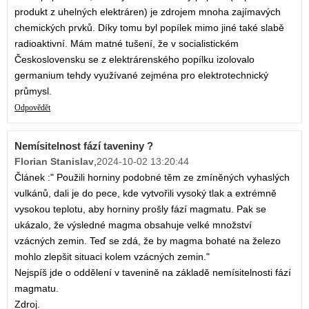
produkt z uhelných elektráren) je zdrojem mnoha zajímavých
chemických prvků. Díky tomu byl popílek mimo jiné také slabě
radioaktivní. Mám matné tušení, že v socialistickém
Československu se z elektrárenského popílku izolovalo
germanium tehdy využívané zejména pro elektrotechnický
průmysl.
Odpovědět
Nemísitelnost fází taveniny ?
Florian Stanislav
,
2024-10-02 13:20:44
Článek :" Použili horniny podobné těm ze zmíněných vyhaslých
vulkánů, dali je do pece, kde vytvořili vysoký tlak a extrémně
vysokou teplotu, aby horniny prošly fází magmatu. Pak se
ukázalo, že výsledné magma obsahuje velké množství
vzácných zemin. Teď se zdá, že by magma bohaté na železo
mohlo zlepšit situaci kolem vzácných zemin."
Nejspíš jde o oddělení v tavenině na základě nemísitelnosti fází
magmatu.
Zdroj.