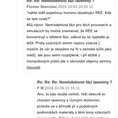
Re: Re: Nemísitelnost fází taveniny ?
Florian Stanislav
,
2024-10-03 20:02:11
"náhle měli sopečnou horninu obsahující REE. Kde
se tam vzaly?"
Můj názor: Nemísitelnost fází pro těch procesech a
simulacích by mohla znamenat, že REE se
koncentrují v některé fázi, odkud by se vyplatilo je
těžit. Prvky vzácných zemin nejsou vzácné (
myslím že cer je obsažen na % v zemské kůře jako
měď), ale jsou velmi rozptýlené, i při těžbě z
monazitových písků jde o obrovské objemy zeminy.
Odpovědět
Re: Re: Re: Nemísitelnost fází taveniny ?
F M
,
2024-10-06 01:15:11
Ano, to tato studie neřeší, řeší obecně to
chování taveniny s různými složeními,
protože se v přírodě již v podobných
podmínkách materiály s těmi kovy vzácných