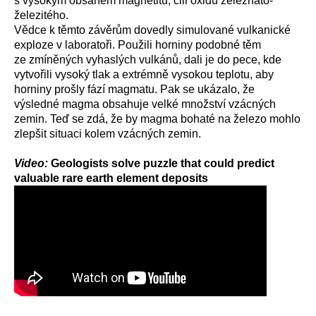
s vysokým obsahem magnetitu, čili oxidu železnato-
železitého.
Vědce k těmto závěrům dovedly simulované vulkanické
exploze v laboratoři. Použili horniny podobné těm
ze zmíněných vyhaslých vulkánů, dali je do pece, kde
vytvořili vysoký tlak a extrémně vysokou teplotu, aby
horniny prošly fází magmatu. Pak se ukázalo, že
výsledné magma obsahuje velké množství vzácných
zemin. Teď se zdá, že by magma bohaté na železo mohlo
zlepšit situaci kolem vzácných zemin.
Video:
Geologists solve puzzle that could predict
valuable rare earth element deposits