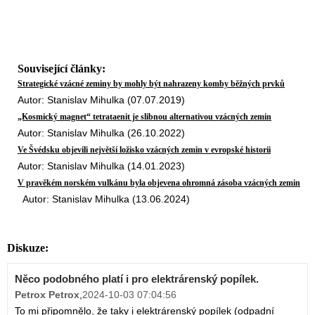
Související články:
Strategické vzácné zeminy by mohly být nahrazeny komby běžných prvků
Autor: Stanislav Mihulka (07.07.2019)
„Kosmický magnet“ tetrataenit je slibnou alternativou vzácných zemin
Autor: Stanislav Mihulka (26.10.2022)
Ve Švédsku objevili největší ložisko vzácných zemin v evropské historii
Autor: Stanislav Mihulka (14.01.2023)
V pravěkém norském vulkánu byla objevena ohromná zásoba vzácných zemin
Autor: Stanislav Mihulka (13.06.2024)
Diskuze:
Něco podobného platí i pro elektrárenský popílek.
Petrox Petrox
,
2024-10-03 07:04:56
To mi připomnělo, že taky i elektrárenský popílek (odpadní