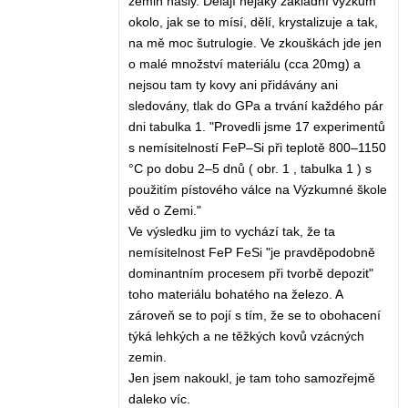
zemin našly. Dělají nějaký základní výzkum
okolo, jak se to mísí, dělí, krystalizuje a tak,
na mě moc šutrulogie. Ve zkouškách jde jen
o malé množství materiálu (cca 20mg) a
nejsou tam ty kovy ani přidávány ani
sledovány, tlak do GPa a trvání každého pár
dni tabulka 1. "Provedli jsme 17 experimentů
s nemísitelností FeP–Si při teplotě 800–1150
°C po dobu 2–5 dnů ( obr. 1 , tabulka 1 ) s
použitím pístového válce na Výzkumné škole
věd o Zemi."
Ve výsledku jim to vychází tak, že ta
nemísitelnost FeP FeSi "je pravděpodobně
dominantním procesem při tvorbě depozit"
toho materiálu bohatého na železo. A
zároveň se to pojí s tím, že se to obohacení
týká lehkých a ne těžkých kovů vzácných
zemin.
Jen jsem nakoukl, je tam toho samozřejmě
daleko víc.