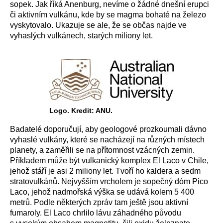
sopek. Jak říká Anenburg, nevíme o žádné dnešní erupci
či aktivním vulkánu, kde by se magma bohaté na železo
vyskytovalo. Ukazuje se ale, že se občas najde ve
vyhaslých vulkánech, starých miliony let.
Logo. Kredit: ANU.
Badatelé doporučují, aby geologové prozkoumali dávno
vyhaslé vulkány, které se nacházejí na různých místech
planety, a zaměřili se na přítomnost vzácných zemin.
Příkladem může být vulkanický komplex El Laco v Chile,
jehož stáří je asi 2 miliony let. Tvoří ho kaldera a sedm
stratovulkánů. Nejvyšším vrcholem je sopečný dóm Pico
Laco, jehož nadmořská výška se udává kolem 5 400
metrů. Podle některých zpráv tam ještě jsou aktivní
fumaroly. El Laco chrlilo lávu záhadného původu