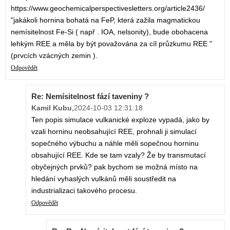
https://www.geochemicalperspectivesletters.org/article2436/
"jakákoli hornina bohatá na FeP, která zažila magmatickou
nemísitelnost Fe-Si ( např . IOA, nelsonity), bude obohacena
lehkým REE a měla by být považována za cíl průzkumu REE "
(prvcích vzácných zemin ).
Odpovědět
Re: Nemísitelnost fází taveniny ?
Kamil Kubu
,
2024-10-03 12:31:18
Ten popis simulace vulkanické exploze vypadá, jako by
vzali horninu neobsahující REE, prohnali ji simulací
sopečného výbuchu a náhle měli sopečnou horninu
obsahující REE. Kde se tam vzaly? Že by transmutací
obyčejných prvků? pak bychom se možná místo na
hledání vyhaslých vulkánů měli soustředit na
industrializaci takového procesu.
Odpovědět