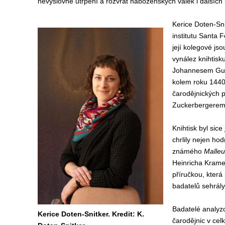
nevýslovné utrpení a rozvrat náboženských válek i dalších 
Kerice Doten-Sn
institutu Santa 
její kolegové js
vynález knihtis
Johannesem Gut
kolem roku 1440,
čarodějnických p
Zuckerbergerem 
Knihtisk byl sice
chrlily nejen hod
známého
Malleu
Heinricha Kramer
příručkou, která
badatelů sehrály
Badatelé analyz
Kerice Doten-Snitker. Kredit: K.
čarodějnic v cel