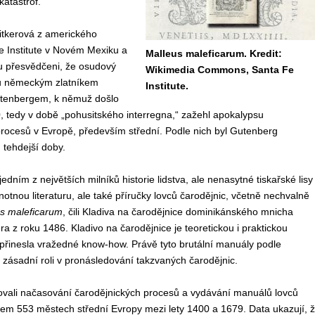
katastrof.
itkerová z amerického
Fe Institute v Novém Mexiku a
Malleus maleficarum. Kredit:
ou přesvědčeni, že osudový
Wikimedia Commons, Santa Fe
ku německým zlatníkem
Institute.
enbergem, k němuž došlo
 tedy v době „pohusitského interregna,“ zažehl apokalypsu
rocesů v Evropě, především střední. Podle nich byl Gutenberg
tehdejší doby.
 jedním z největších milníků historie lidstva, ale nenasytné tiskařské lisy
notnou literaturu, ale také příručky lovců čarodějnic, včetně nechvalně
s maleficarum
, čili Kladiva na čarodějnice dominikánského mnicha
a z roku 1486. Kladivo na čarodějnice je teoretickou i praktickou
 přinesla vražedné know-how. Právě tyto brutální manuály podle
 zásadní roli v pronásledování takzvaných čarodějnic.
ovali načasování čarodějnických procesů a vydávání manuálů lovců
kem 553 městech střední Evropy mezi lety 1400 a 1679. Data ukazují, 