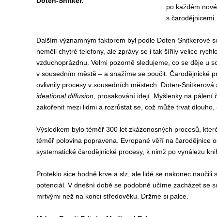
Doten-Snitker.
po každém novém
s čarodějnicemi.
Dalším významným faktorem byl podle Doten-Snitkerové soci
neměli chytré telefony, ale zprávy se i tak šířily velice rych
vzduchoprázdnu. Velmi pozorně sledujeme, co se děje u s
v sousedním městě – a snažíme se poučit. Čarodějnické 
ovlivnily procesy v sousedních městech. Doten-Snitkerová a
ideational diffusion
, prosakování idejí. Myšlenky na pálení 
zakořenit mezi lidmi a rozrůstat se, což může trvat dlouho,
Výsledkem bylo téměř 300 let zkázonosných procesů, které p
téměř polovina popravena. Evropané věří na čarodějnice odj
systematické čarodějnické procesy, k nimž po vynálezu kn
Proteklo sice hodně krve a slz, ale lidé se nakonec naučili 
potenciál. V dnešní době se podobně učíme zacházet se so
mrtvými než na konci středověku. Držme si palce.