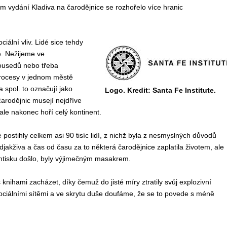
 vydání Kladiva na čarodějnice se rozhořelo více hranic
ální vliv. Lidé sice tehdy
le. Nežijeme ve
ousedů nebo třeba
procesy v jednom městě
 spol. to označují jako
Logo. Kredit: Santa Fe Institute.
čarodějnic musejí nejdříve
 ale nakonec hoří celý kontinent.
ostihly celkem asi 90 tisíc lidí, z nichž byla z nesmyslných důvodů
akživa a čas od času za to některá čarodějnice zaplatila životem, ale
ihtisku došlo, byly výjimečným masakrem.
s knihami zacházet, díky čemuž do jisté míry ztratily svůj explozivní
ciálními sítěmi a ve skrytu duše doufáme, že se to povede s méně