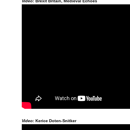
Video:
Brexit Britain, Medieval Echoes
Video:
Kerice Doten-Snitker