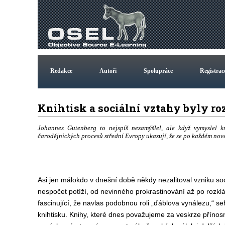
Redakce
Autoři
Spolupráce
Registrac
Knihtisk a sociální vztahy byly r
Johannes Gutenberg to nejspíš nezamýšlel, ale když vymyslel kni
čarodějnických procesů střední Evropy ukazují, že se po každém nov
Asi jen málokdo v dnešní době někdy nezalitoval vzniku sociá
nespočet potíží, od nevinného prokrastinování až po rozklá
fascinující, že navlas podobnou roli „ďáblova vynálezu,“ s
knihtisku. Knihy, které dnes považujeme za veskrze přínos