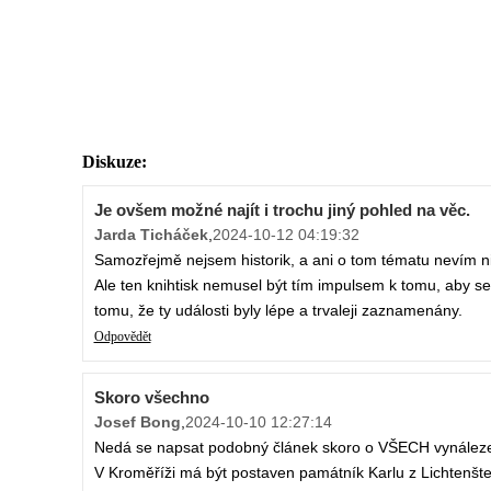
Diskuze:
Je ovšem možné najít i trochu jiný pohled na věc.
Jarda Ticháček
,
2024-10-12 04:19:32
Samozřejmě nejsem historik, a ani o tom tématu nevím nic
Ale ten knihtisk nemusel být tím impulsem k tomu, aby se to
tomu, že ty události byly lépe a trvaleji zaznamenány.
Odpovědět
Skoro všechno
Josef Bong
,
2024-10-10 12:27:14
Nedá se napsat podobný článek skoro o VŠECH vynálezech 
V Kroměříži má být postaven památník Karlu z Lichtenštej