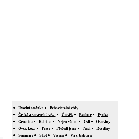
Úvodní stránka
Behavioralni vědy
Česká a slovenská vě…
Člověk
Evoluce
Fyzika
Genetika
Kabinet
Nejen vědou
Osli
Osloviny
Ovce, kozy
Prase
Přečetli jsme
Ptáci
Rostliny
Semináře
Skot
Vesmír
Viry, bakterie