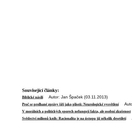
Související články:
Autor: Jan Špaček (03.11.2013)
Biblické násilí
Autor:
Proč se prolhané zprávy šíří jako plíseň: Neurologické vysvětlení
V morálních a politických sporech nefungují fakta, ale osobní zkušenost
Au
Svědectví milionů knih: Racionalita je na ústupu již několik desetiletí