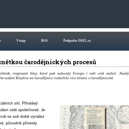
e
Vstup
RSS
Podpořte OSEL.cz
oznětkou čarodějnických procesů
htisk, rozpoutal běsy, které pak sužovaly Evropu i svět celá staletí. Analý
ém vydání Kladiva na čarodějnice rozhořelo více hranic s čarodějnicemi.
lních sítí. Přinášejí
dání celé společnosti. Je
ehrál ve své době vynález
né, původně přinesly