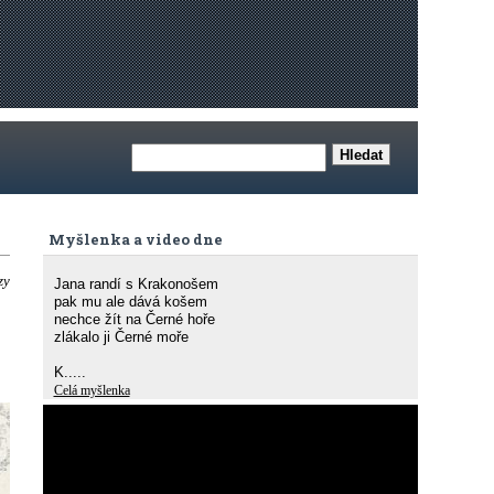
Myšlenka a video dne
zy
Jana randí s Krakonošem
pak mu ale dává košem
nechce žít na Černé hoře
zlákalo ji Černé moře
K.....
Celá myšlenka