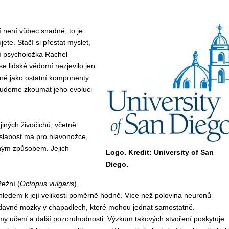
není vůbec snadné, to je
ete. Stačí si přestat myslet,
í psycholožka Rachel
se lidské vědomí nezjevilo jen
jně jako ostatní komponenty
 budeme zkoumat jeho evoluci
jiných živočichů, včetně
 slabost má pro hlavonožce,
išným způsobem. Jejich
Logo. Kredit: University of San
Diego.
ežní (
Octopus vulgaris
),
zhledem k její velikosti poměrně hodně. Více než polovina neuronů
přídavné mozky v chapadlech, které mohou jednat samostatně.
ormy učení a další pozoruhodnosti. Výzkum takových stvoření poskytuje