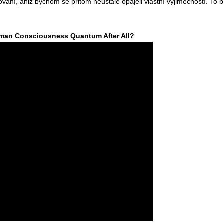
ní, aniž bychom se přitom neustále opájeli vlastní výjimečností. To b
uman Consciousness Quantum After All?