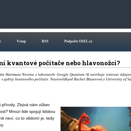
e
Vstup
RSS
Podpořte OSEL.cz
 kvantové počítače nebo hlavonožci?
 Tým Hartmuta Nevena z laboratoře Google Quantum AI navrhuje testovat údajn
s qubity kvantového počítače. Neurovědkyně Rachel Blaserová z University of S
ni přírody. Zbývá nám vůbec
st? Mnozí lidé spojují lidskou
ě neví, co to vědomí je, tedy
vy.