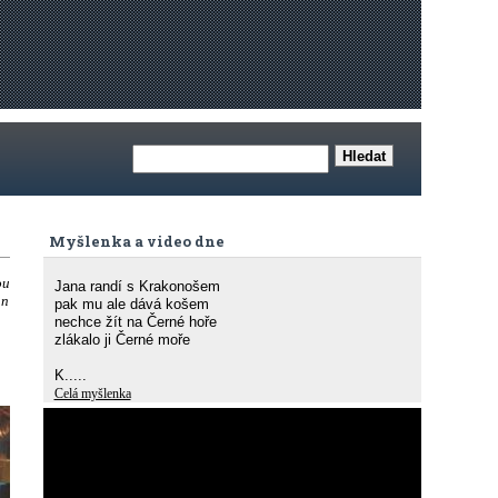
Myšlenka a video dne
ou
Jana randí s Krakonošem
an
pak mu ale dává košem
nechce žít na Černé hoře
zlákalo ji Černé moře
K.....
Celá myšlenka