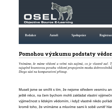
Redakce
Autoři
Spolupráce
Registrac
Pomohou výzkumu podstaty vědomí
Vnímáme, že máme vědomí a velmi nás zajímá, co je vlastně zač.
tajuplně kvantovou povahu vědomí propojením mozku dobrovolníků 
Diego sází na komparativní přístup.
Museli jsme se smířit s tím, že nejsme středem vesmíru a
ještě něco, na čem bychom mohli zakládat vlastní výjimečno
výjimečnost s lidským vědomím, i když vlastně nikdo pořádn
kromě toho, že vnímáme a mluvíme sami k sobě uvnitř hla