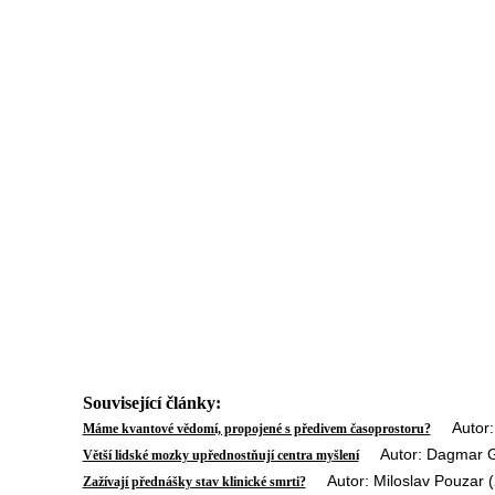
Související články:
Autor: S
Máme kvantové vědomí, propojené s předivem časoprostoru?
Autor: Dagmar Gr
Větší lidské mozky upřednostňují centra myšlení
Autor: Miloslav Pouzar (
Zažívají přednášky stav klinické smrti?