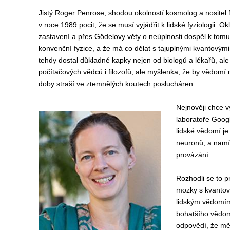
Jistý Roger Penrose, shodou okolností kosmolog a nositel 
v roce 1989 pocit, že se musí vyjádřit k lidské fyziologii. 
zastavení a přes Gödelovy věty o neúplnosti dospěl k tom
konvenční fyzice, a že má co dělat s tajuplnými kvantový
tehdy dostal důkladné kapky nejen od biologů a lékařů, al
počítačových vědců i filozofů, ale myšlenka, že by vědomí 
doby straší ve ztemnělých koutech poslucháren.
Nejnověji chce 
laboratoře Goog
lidské vědomí j
neuronů, a namís
provázání.
Rozhodli se to pr
mozky s kvantov
lidským vědomím 
bohatšího vědomí
odpovědí, že měl