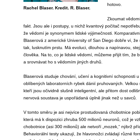
hotovo.
Rachel Blaser. Kredit. R. Blaser.
Zkoumat vědomí 
fakt. Jsou ale i postupy, u nichž kvantový počítač nepotřebuj
že vědomí je synonymem lidské výjimečnosti. Komparativn
Blaserová z americké University of San Diego dobře ví, že 
tak, lusknutím prstu. Má evoluci, dlouhou a napínavou, ste
člověka. Na to, co je lidské vědomí, můžeme přijít tím, že
a srovnávat ho s vědomím jiných druhů.
Blaserová studuje chování, učení a kognitivní schopnosti u 
oblíbených laboratorních rybek dánií pruhovaných. Velkou
kteří jsou očividně slušně inteligentní, ale přitom dost odl
nervová soustava je uspořádaná úplně jinak než u savců.
V tomto směru je asi nejvíce prostudovaná chobotnice pobř
která má k dispozici zhruba 500 milionů neuronů, což je v
chobotnice (asi 300 milionů) ale netvoří „mozek,“ nýbrž 
Behaviorální testy ukazují, že hlavonožci zvládají různé f