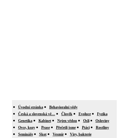
Úvodní stránka
Behavioralni vědy
Česká a slovenská vě…
Člověk
Evoluce
Fyzika
Genetika
Kabinet
Nejen vědou
Osli
Osloviny
Ovce, kozy
Prase
Přečetli jsme
Ptáci
Rostliny
Semináře
Skot
Vesmír
Viry, bakterie