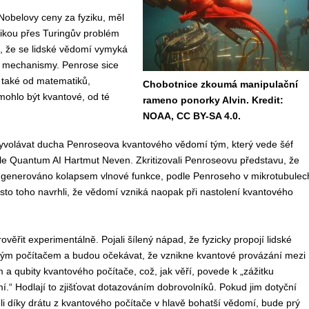
Nobelovy ceny za fyziku, měl
Oklikou přes Turingův problém
u, že se lidské vědomí vymyká
mi mechanismy. Penrose sice
e také od matematiků,
Chobotnice zkoumá manipulační
mohlo být kvantové, od té
rameno ponorky Alvin. Kredit:
NOAA, CC BY-SA 4.0.
vyvolávat ducha Penroseova kvantového vědomí tým, který vede šéf
le Quantum AI Hartmut Neven. Zkritizovali Penroseovu představu, že
e generováno kolapsem vlnové funkce, podle Penroseho v mikrotubulec
to toho navrhli, že vědomí vzniká naopak při nastolení kvantového
ověřit experimentálně. Pojali šílený nápad, že fyzicky propojí lidské
ým počítačem a budou očekávat, že vznikne kvantové provázání mezi
a qubity kvantového počítače, což, jak věří, povede k „zážitku
.“ Hodlají to zjišťovat dotazováním dobrovolníků. Pokud jim dotyční
i díky drátu z kvantového počítače v hlavě bohatší vědomí, bude prý