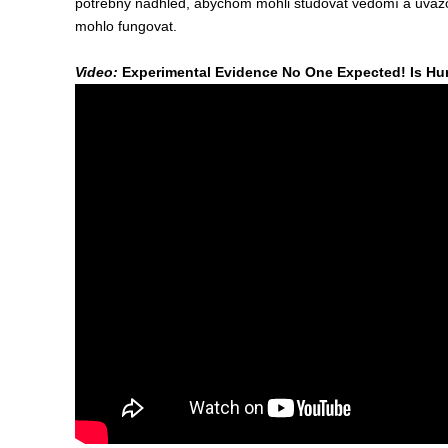
potřebný nadhled, abychom mohli studovat vědomí a uvažová
mohlo fungovat.
Video:
Experimental Evidence No One Expected! Is H