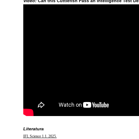
Video:
Can this Cuttlefish Pass an Intelligence Test D
Literatura
IFL Science 1.1. 2025.