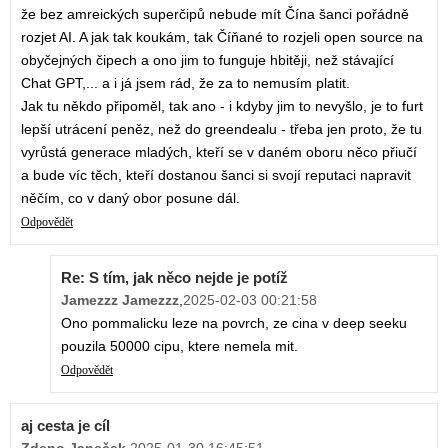
že bez amreických superčipů nebude mít Čína šanci pořádně
rozjet AI. A jak tak koukám, tak Číňané to rozjeli open source na
obyčejných čipech a ono jim to funguje hbitěji, než stávající
Chat GPT,... a i já jsem rád, že za to nemusím platit.
Jak tu někdo připoměl, tak ano - i kdyby jim to nevyšlo, je to furt
lepší utrácení peněz, než do greendealu - třeba jen proto, že tu
vyrůstá generace mladých, kteří se v daném oboru něco přiučí
a bude víc těch, kteří dostanou šanci si svojí reputaci napravit
něčím, co v daný obor posune dál.
Odpovědět
Re: S tím, jak něco nejde je potíž
Jamezzz Jamezzz
,
2025-02-03 00:21:58
Ono pommalicku leze na povrch, ze cina v deep seeku
pouzila 50000 cipu, ktere nemela mit.
Odpovědět
aj cesta je cíl
Zdeno Janeček
,
2025-01-30 16:45:51