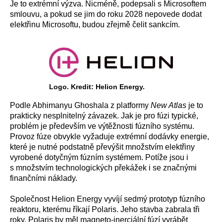
Je to extrémní výzva. Nicméně, podepsali s Microsoftem
smlouvu, a pokud se jim do roku 2028 nepovede dodat
elektřinu Microsoftu, budou zřejmě čelit sankcím.
Logo. Kredit: Helion Energy.
Podle Abhimanyu Ghoshala z platformy
New Atlas
je to
prakticky nesplnitelný závazek. Jak je pro fúzi typické,
problém je především ve výtěžnosti fúzního systému.
Provoz fúze obvykle vyžaduje extrémní dodávky energie,
které je nutné podstatně převýšit množstvím elektřiny
vyrobené dotyčným fúzním systémem. Potíže jsou i
s množstvím technologických překážek i se značnými
finančními náklady.
Společnost Helion Energy vyvíjí sedmý prototyp fúzního
reaktoru, kterému říkají Polaris. Jeho stavba zabrala tři
roky. Polaris by měl magneto-inerciální fúzí vyrábět