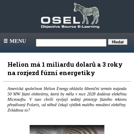
MENU
III
Helion má 1 miliardu dolarů a 3 roky
na rozjezd fúzní energetiky
Americká společnost Helion Energy ohlásila šibeniční termín rozjezdu
50 MW fúzní elektrárny, která by měla v roce 2028 dodávat elektřinu
Microsoftu. V tuto chvíli vyvíjejí sedmý prototyp fúzního rektoru
přezdívaný Polaris, od něhož čekají výtěžek malého množství elektřiny.
Zvládnou to?