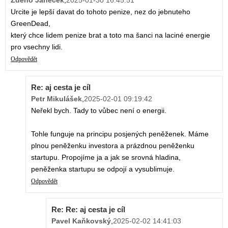
Urcite je lepší davat do tohoto penize, nez do jebnuteho
GreenDead,
který chce lidem penize brat a toto ma šanci na laciné energie
pro vsechny lidi.
Odpovědět
Re: aj cesta je cíl
Petr Mikulášek
,
2025-02-01 09:19:42
Neřekl bych. Tady to vůbec není o energii.
Tohle funguje na principu posjených peněženek. Máme
plnou peněženku investora a prázdnou peněženku
startupu. Propojíme ja a jak se srovná hladina,
peněženka startupu se odpojí a vysublimuje.
Odpovědět
Re: Re: aj cesta je cíl
Pavel Kaňkovský
,
2025-02-02 14:41:03