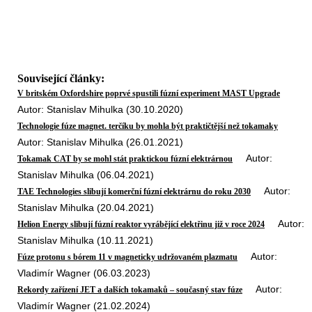
Související články:
V britském Oxfordshire poprvé spustili fúzní experiment MAST Upgrade
Autor: Stanislav Mihulka (30.10.2020)
Technologie fúze magnet. terčíku by mohla být praktičtější než tokamaky
Autor: Stanislav Mihulka (26.01.2021)
Autor:
Tokamak CAT by se mohl stát praktickou fúzní elektrárnou
Stanislav Mihulka (06.04.2021)
Autor:
TAE Technologies slibují komerční fúzní elektrárnu do roku 2030
Stanislav Mihulka (20.04.2021)
Autor:
Helion Energy slibují fúzní reaktor vyrábějící elektřinu již v roce 2024
Stanislav Mihulka (10.11.2021)
Autor:
Fúze protonu s bórem 11 v magneticky udržovaném plazmatu
Vladimír Wagner (06.03.2023)
Autor:
Rekordy zařízení JET a dalších tokamaků – současný stav fúze
Vladimír Wagner (21.02.2024)