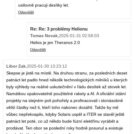
usilovně pracuji desítky let.
Odpovědět
Re: Re: 3 problémy Helionu
Tomas Novak
,
2025-01-31 02:58:03
Helios je jen Theranos 2.0
Odpovědět
Libor Zak
,
2025-01-30 13:23:12
Skepse je jistě na místě. Na druhou stranu, za posledních deset
patnáct let padlo hned několik technologických milníků u kterých
byly výhledy na reálné uskutečnění v řádu desítek až stovek let.
Namátkou opakovatelně použitelné rakety a AI. A oficiální státní
projekty na stejném poli pohořely a profinacovali i stonásobně
větší částky než ti, kteří toho nakonec dosáhli. Takže by mě
vůbec nepřekvapilo, kdyby Solaris uspěl a ITER se stavěl ještě
patnáct let poté, co už někdo bude fúzní elektřinu vyrábět a
prodávat. Ten obor se poslední roky hodně posunul a existuje