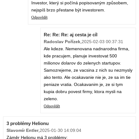
Investor, který si počíná popisovaným způsobem,
nejspíš brzo přestane být investorem.
Odpovědět
Re: Re: Re: aj cesta je cíl
Radoslav Pořízek
,
2025-02-03 00:37:31
Ale kdeze. Nemenovana nadnarodna firma,
kde pracujem, planuje investovat 500
milionov dolarov do zelenych startupov.
Samozrejeme, ze vacsina z nich su nezmysly
ako tento. Ale ocakavanie nie je, ze sa im tie
peniaze vratia. Ocakavanim je, ze si tym
kupia dobru povest firmy, ktora mysli na
zeleno.
Odpovědět
3 problémy Helionu
Slavomír Entler
,
2025-01-30 14:09:04
Záměr Helionu má 3 problémy: