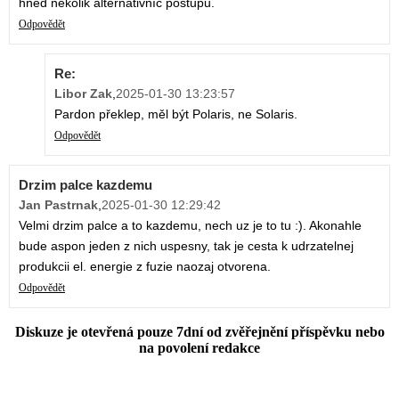
hned několik alternativníc postupů.
Odpovědět
Re:
Libor Zak
,
2025-01-30 13:23:57
Pardon překlep, měl být Polaris, ne Solaris.
Odpovědět
Drzim palce kazdemu
Jan Pastrnak
,
2025-01-30 12:29:42
Velmi drzim palce a to kazdemu, nech uz je to tu :). Akonahle
bude aspon jeden z nich uspesny, tak je cesta k udrzatelnej
produkcii el. energie z fuzie naozaj otvorena.
Odpovědět
Diskuze je otevřená pouze 7dní od zvěřejnění příspěvku nebo
na povolení redakce