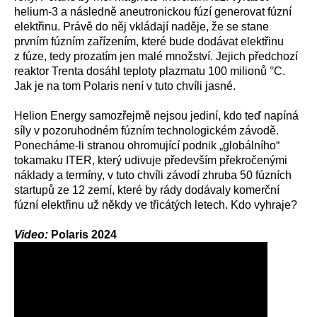
helium-3 a následně aneutronickou fúzí generovat fúzní
elektřinu. Právě do něj vkládají naděje, že se stane
prvním fúzním zařízením, které bude dodávat elektřinu
z fúze, tedy prozatím jen malé množství. Jejich předchozí
reaktor Trenta dosáhl teploty plazmatu 100 milionů °C.
Jak je na tom Polaris není v tuto chvíli jasné.
Helion Energy samozřejmě nejsou jediní, kdo teď napíná
síly v pozoruhodném fúzním technologickém závodě.
Ponecháme-li stranou ohromující podnik „globálního“
tokamaku ITER, který udivuje především překročenými
náklady a termíny, v tuto chvíli závodí zhruba 50 fúzních
startupů ze 12 zemí, které by rády dodávaly komerční
fúzní elektřinu už někdy ve třicátých letech. Kdo vyhraje?
Video:
Polaris 2024