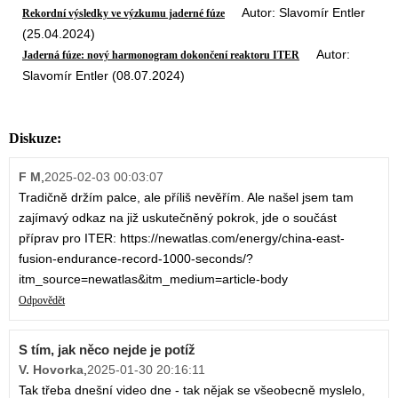
Autor: Slavomír Entler
Rekordní výsledky ve výzkumu jaderné fúze
(25.04.2024)
Autor:
Jaderná fúze: nový harmonogram dokončení reaktoru ITER
Slavomír Entler (08.07.2024)
Diskuze:
F M
,
2025-02-03 00:03:07
Tradičně držím palce, ale příliš nevěřím. Ale našel jsem tam
zajímavý odkaz na již uskutečněný pokrok, jde o součást
příprav pro ITER: https://newatlas.com/energy/china-east-
fusion-endurance-record-1000-seconds/?
itm_source=newatlas&itm_medium=article-body
Odpovědět
S tím, jak něco nejde je potíž
V. Hovorka
,
2025-01-30 20:16:11
Tak třeba dnešní video dne - tak nějak se všeobecně myslelo,