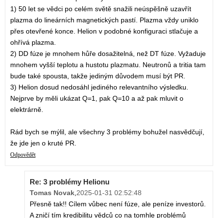
1) 50 let se vědci po celém světě snažili neúspěšně uzavřít
plazma do lineárních magnetických pastí. Plazma vždy uniklo
přes otevřené konce. Helion v podobné konfiguraci stlačuje a
ohřívá plazma.
2) DD fúze je mnohem hůře dosažitelná, než DT fúze. Vyžaduje
mnohem vyšší teplotu a hustotu plazmatu. Neutronů a tritia tam
bude také spousta, takže jediným důvodem musí být PR.
3) Helion dosud nedosáhl jediného relevantního výsledku.
Nejprve by měli ukázat Q=1, pak Q=10 a až pak mluvit o
elektrárně.
Rád bych se mýlil, ale všechny 3 problémy bohužel nasvědčují,
že jde jen o kruté PR.
Odpovědět
Re: 3 problémy Helionu
Tomas Novak
,
2025-01-31 02:52:48
Přesně tak!! Cílem vůbec není fúze, ale peníze investorů.
A zničí tím kredibilitu vědců co na tomhle problémů