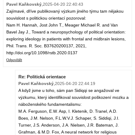
Pavel Kaňkovský
,
2025-04-20 22:40:43
Zajímavé, dříve publikovaný výzkum jiného týmu tam nějakou
souvislost s politickou orientací pozoroval:
Nam H. Hannah, Jost John T., Meager Michael R. and Van
Bavel Jay J., Toward a neuropsychology of political orientation:
exploring ideology in patients with frontal and midbrain lesions,
Phil. Trans. R. Soc. B37620200137, 2021,
http://doi.org/10.1098/rstb.2020.0137
Odpovědět
Re: Politická orientace
Pavel Kaňkovský
,
2025-04-20 22:44:19
A když jsme u toho, sám pan Sidiqqi se angažoval ve
výzkumu, který identifikoval souvislost poškození mozku a
náboženského fundamentalismu:
M.A. Ferguson, E.W. Asp, I. Kletenik, D. Tranel, A.D.
Boes, J.M. Nelson, F.L.W.V.J. Schaper, S. Siddiqi, J.I.
Turner, J.S. Anderson, J.A. Nielsen, J.R. Bateman, J.
Grafman, & M.D. Fox, A neural network for religious