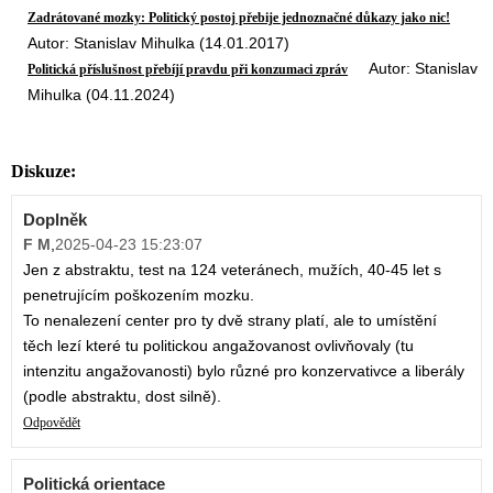
Zadrátované mozky: Politický postoj přebije jednoznačné důkazy jako nic!
Autor: Stanislav Mihulka (14.01.2017)
Autor: Stanislav
Politická příslušnost přebíjí pravdu při konzumaci zpráv
Mihulka (04.11.2024)
Diskuze:
Doplněk
F M
,
2025-04-23 15:23:07
Jen z abstraktu, test na 124 veteránech, mužích, 40-45 let s
penetrujícím poškozením mozku.
To nenalezení center pro ty dvě strany platí, ale to umístění
těch lezí které tu politickou angažovanost ovlivňovaly (tu
intenzitu angažovanosti) bylo různé pro konzervativce a liberály
(podle abstraktu, dost silně).
Odpovědět
Politická orientace