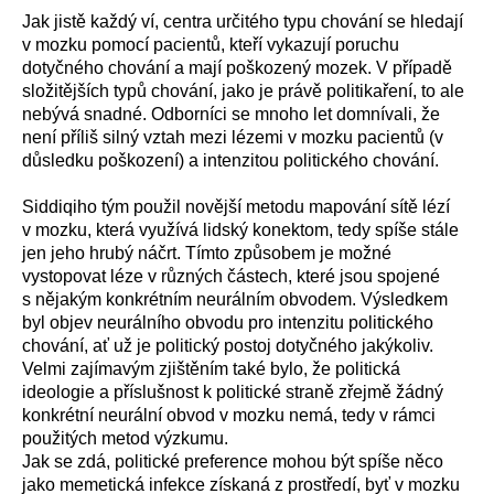
Jak jistě každý ví, centra určitého typu chování se hledají
v mozku pomocí pacientů, kteří vykazují poruchu
dotyčného chování a mají poškozený mozek. V případě
složitějších typů chování, jako je právě politikaření, to ale
nebývá snadné. Odborníci se mnoho let domnívali, že
není příliš silný vztah mezi lézemi v mozku pacientů (v
důsledku poškození) a intenzitou politického chování.
Siddiqiho tým použil novější metodu mapování sítě lézí
v mozku, která využívá lidský konektom, tedy spíše stále
jen jeho hrubý náčrt. Tímto způsobem je možné
vystopovat léze v různých částech, které jsou spojené
s nějakým konkrétním neurálním obvodem. Výsledkem
byl objev neurálního obvodu pro intenzitu politického
chování, ať už je politický postoj dotyčného jakýkoliv.
Velmi zajímavým zjištěním také bylo, že politická
ideologie a příslušnost k politické straně zřejmě žádný
konkrétní neurální obvod v mozku nemá, tedy v rámci
použitých metod výzkumu.
Jak se zdá, politické preference mohou být spíše něco
jako memetická infekce získaná z prostředí, byť v mozku