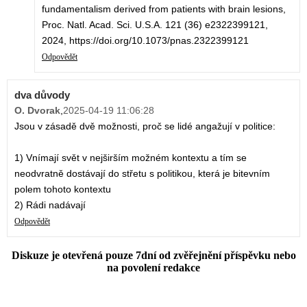
fundamentalism derived from patients with brain lesions,
Proc. Natl. Acad. Sci. U.S.A. 121 (36) e2322399121,
2024, https://doi.org/10.1073/pnas.2322399121
Odpovědět
dva důvody
O. Dvorak
,
2025-04-19 11:06:28
Jsou v zásadě dvě možnosti, proč se lidé angažují v politice:
1) Vnímají svět v nejširším možném kontextu a tím se
neodvratně dostávají do střetu s politikou, která je bitevním
polem tohoto kontextu
2) Rádi nadávají
Odpovědět
Diskuze je otevřená pouze 7dní od zvěřejnění příspěvku nebo
na povolení redakce