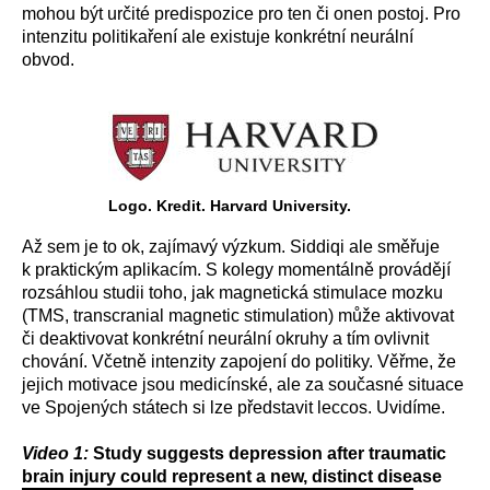
mohou být určité predispozice pro ten či onen postoj. Pro
intenzitu politikaření ale existuje konkrétní neurální
obvod.
Logo. Kredit. Harvard University.
Až sem je to ok, zajímavý výzkum. Siddiqi ale směřuje
k praktickým aplikacím. S kolegy momentálně provádějí
rozsáhlou studii toho, jak magnetická stimulace mozku
(TMS, transcranial magnetic stimulation) může aktivovat
či deaktivovat konkrétní neurální okruhy a tím ovlivnit
chování. Včetně intenzity zapojení do politiky. Věřme, že
jejich motivace jsou medicínské, ale za současné situace
ve Spojených státech si lze představit leccos. Uvidíme.
Video 1:
Study suggests depression after traumatic
brain injury could represent a new, distinct disease