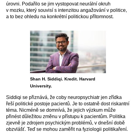
úrovni. Podařilo se jim vystopovat neurální okruh
v mozku, který souvisí s intenzitou angažování v politice,
a to bez ohledu na konkrétní politickou přítomnost
.
Shan H. Siddiqi. Kredit. Harvard
University.
Siddiqi se přiznává, že coby neuropsychiatr jen zřídka
řeší politické postoje pacientů. Je to ostatně dost riskantní
téma. Nicméně se domnívá, že jejich výzkum může
přinést důležitou změnu v přístupu k pacientům. Politika
zjevně je zdrojem psychickým problémů, v dnešní době
obzvlášť. Teď se mohou zaměřit na fyziologii politikaření.