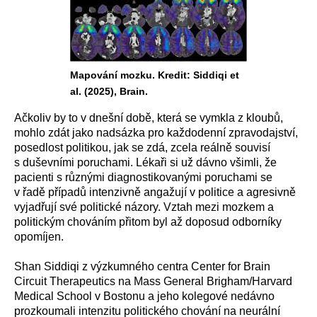
Mapování mozku. Kredit: Siddiqi et
al. (2025), Brain.
Ačkoliv by to v dnešní době, která se vymkla z kloubů,
mohlo zdát jako nadsázka pro každodenní zpravodajství,
posedlost politikou, jak se zdá, zcela reálně souvisí
s duševními poruchami. Lékaři si už dávno všimli, že
pacienti s různými diagnostikovanými poruchami se
v řadě případů intenzivně angažují v politice a agresivně
vyjadřují své politické názory. Vztah mezi mozkem a
politickým chováním přitom byl až doposud odborníky
opomíjen.
Shan Siddiqi z výzkumného centra Center for Brain
Circuit Therapeutics na Mass General Brigham/Harvard
Medical School v Bostonu a jeho kolegové nedávno
prozkoumali intenzitu politického chování na neurální