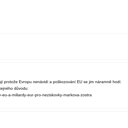
.
í protože Evropu nenávidí a poškozování EU se jim náramně hodí.
tejného důvodu:
-v-eu-a-miliardy-eur-pro-neziskovky-markova-zostra