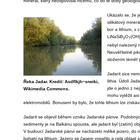
minerál, který neodpovídal ničemu, co do té doby geologov
Ukázalo se, že j
silikátový miner
bor a lithium, 
LiNaSiB
O
(OH)
3
7
nebyl nalezený n
Neuvěřitelně pik
složením téměř 
Jadarit sice nem
lithia. Údolí Jad
Řeka Jadar. Kredit: Asdflkjh~srwiki,
jde o jedno z nej
Wikimedia Commons.
mohu vytěžit asi 
elektromobilů. Bonusem by bylo, že tohle lithium lze získáva
Jadarit se objevil během vzniku Jadarské pánve. Podobnýc
sedimenty je na Balkánu spousta, ale jadarit byl (zatím) ob
V budoucí Jadarské pánvi se nacházelo mělké jezero, do ně
bohatý na lithium. Jezero se časem vypařilo a celá oblast s