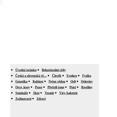
Úvodní stránka
Behavioralni vědy
Česká a slovenská vě…
Člověk
Evoluce
Fyzika
Genetika
Kabinet
Nejen vědou
Osli
Osloviny
Ovce, kozy
Prase
Přečetli jsme
Ptáci
Rostliny
Semináře
Skot
Vesmír
Viry, bakterie
Zajímavosti
Zdraví