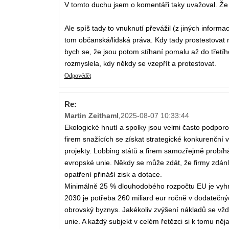
V tomto duchu jsem o komentáři taky uvažoval. Že 
Ale spíš tady to vnuknutí převážil (z jiných informa
tom občanská/lidská práva. Kdy tady prostestovat ne
bych se, že jsou potom stíhaní pomalu až do třetí
rozmyslela, kdy někdy se vzepřít a protestovat.
Odpovědět
Re:
Martin Zeithaml
,
2025-08-07 10:33:44
Ekologické hnutí a spolky jsou velmi často podporov
firem snažících se získat strategické konkurenční
projekty. Lobbing států a firem samozřejmě probíhá 
evropské unie. Někdy se může zdát, že firmy zdánli
opatření přináší zisk a dotace.
Minimálně 25 % dlouhodobého rozpočtu EU je vyhra
2030 je potřeba 260 miliard eur ročně v dodatečnýc
obrovský byznys. Jakékoliv zvýšení nákladů se vž
unie. A každý subjekt v celém řetězci si k tomu něja