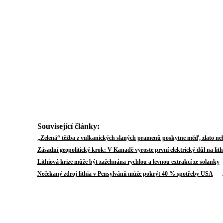
Související články:
„Zelená“ těžba z vulkanických slaných pramenů poskytne měď, zlato ne
Zásadní geopolitický krok: V Kanadě vyroste první elektrický důl na lit
A
Lithiová krize může být zažehnána rychlou a levnou extrakcí ze solanky
Au
Nečekaný zdroj lithia v Pensylvánii může pokrýt 40 % spotřeby USA