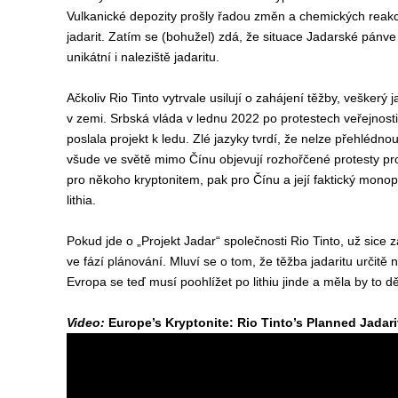
Vulkanické depozity prošly řadou změn a chemických reakcí,
jadarit. Zatím se (bohužel) zdá, že situace Jadarské pánve 
unikátní i naleziště jadaritu.
Ačkoliv Rio Tinto vytrvale usilují o zahájení těžby, veškerý ja
v zemi. Srbská vláda v lednu 2022 po protestech veřejnosti 
poslala projekt k ledu. Zlé jazyky tvrdí, že nelze přehlédnou
všude ve světě mimo Čínu objevují rozhořčené protesty proti
pro někoho kryptonitem, pak pro Čínu a její faktický mono
lithia.
Pokud jde o „Projekt Jadar“ společnosti Rio Tinto, už sice z
ve fází plánování. Mluví se o tom, že těžba jadaritu určitě
Evropa se teď musí poohlížet po lithiu jinde a měla by to dě
Video:
Europe’s Kryptonite: Rio Tinto’s Planned Jadari