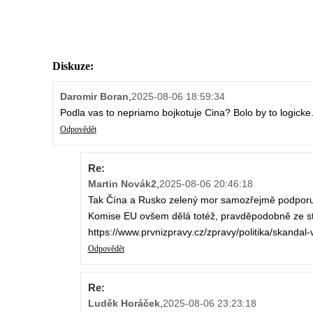
Diskuze:
Daromir Boran
,
2025-08-06 18:59:34
Podla vas to nepriamo bojkotuje Cina? Bolo by to logicke
Odpovědět
Re:
Martin Novák2
,
2025-08-06 20:46:18
Tak Čína a Rusko zelený mor samozřejmě podporuj
Komise EU ovšem dělá totéž, pravděpodobně ze s
https://www.prvnizpravy.cz/zpravy/politika/skandal
Odpovědět
Re:
Luděk Horáček
,
2025-08-06 23:23:18