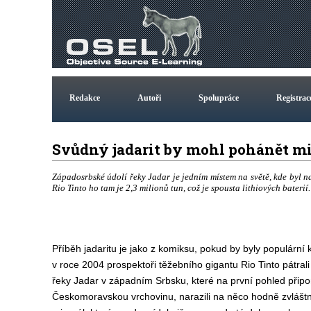
Redakce
Autoři
Spolupráce
Registrac
Svůdný jadarit by mohl pohánět mi
Západosrbské údolí řeky Jadar je jedním místem na světě, kde byl n
Rio Tinto ho tam je 2,3 milionů tun, což je spousta lithiových baterií.
Příběh jadaritu je jako z komiksu, pokud by byly populární 
v roce 2004 prospektoři těžebního gigantu Rio Tinto pátral
řeky Jadar v západním Srbsku, které na první pohled přip
Českomoravskou vrchovinu, narazili na něco hodně zvláštn