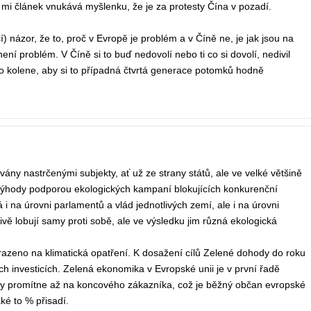
mi článek vnukává myšlenku, že je za protesty Čína v pozadí.
cí) názor, že to, proč v Evropě je problém a v Číně ne, je jak jsou na
ní problém. V Číně si to buď nedovolí nebo ti co si dovolí, nedivil
ho kolene, aby si to případná čtvrtá generace potomků hodně
ány nastrčenými subjekty, ať už ze strany států, ale ve velké většině
 výhody podporou ekologických kampaní blokujících konkurenční
i na úrovni parlamentů a vlád jednotlivých zemí, ale i na úrovni
vě lobují samy proti sobě, ale ve výsledku jim různá ekologická
zeno na klimatická opatření. K dosažení cílů Zelené dohody do roku
h investicích. Zelená ekonomika v Evropské unii je v první řadě
dy promítne až na koncového zákazníka, což je běžný občan evropské
ké to % přisadí.