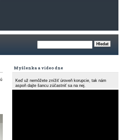
Myšlenka a video dne
řů
Keď už nemôžete znížiť úroveň korupcie, tak nám
aspoň dajte šancu zúčastniť sa na nej.