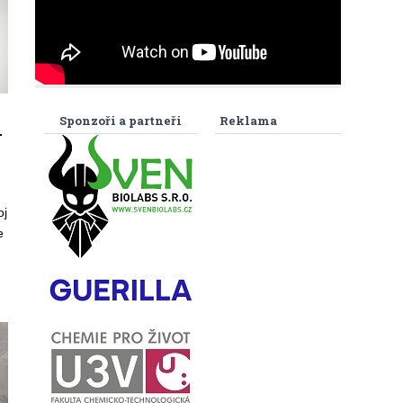
Sponzoři a partneři
Reklama
.
oj
e