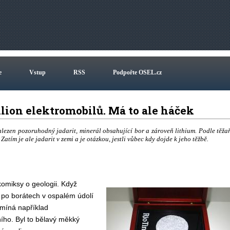
e
Vstup
RSS
Podpořte OSEL.cz
lion elektromobilů. Má to ale háček
alezen pozoruhodný jadarit, minerál obsahující bor a zároveň lithium. Podle těža
 Zatím je ale jadarit v zemi a je otázkou, jestli vůbec kdy dojde k jeho těžbě.
komiksy o geologii. Když
i po borátech v ospalém údolí
omíná například
ího. Byl to bělavý měkký