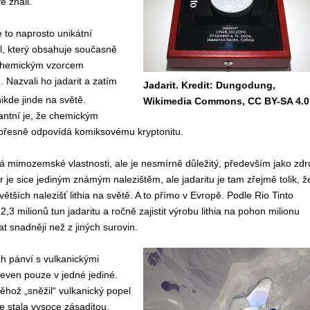
é znali.
e to naprosto unikátní
ál, který obsahuje současně
s chemickým vzorcem
. Nazvali ho jadarit a zatím
Jadarit. Kredit: Dungodung,
ikde jinde na světě.
Wikimedia Commons, CC BY-SA 4.0
antní je, že chemickým
přesně odpovídá komiksovému kryptonitu.
á mimozemské vlastnosti, ale je nesmírně důležitý, především jako zdr
ar je sice jediným známým nalezištěm, ale jadaritu je tam zřejmě tolik, ž
větších nalezišť lithia na světě. A to přímo v Evropě. Podle Rio Tinto
2,3 milionů tun jadaritu a ročně zajistit výrobu lithia na pohon milionu
t snadněji než z jiných surovin.
h pánví s vulkanickými
jeven pouze v jedné jediné.
hož „sněžil“ vulkanický popel
e stala vysoce zásaditou.