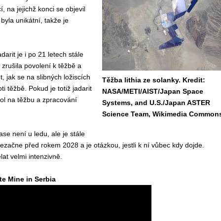
 na jejichž konci se objevil
byla unikátní, takže je
darit je i po 21 letech stále
zrušila povolení k těžbě a
t, jak se na slibných ložiscích
Těžba lithia ze solanky. Kredit:
 těžbě. Pokud je totiž jadarit
NASA/METI/AIST/Japan Space
pol na těžbu a zpracování
Systems, and U.S./Japan ASTER
Science Team, Wikimedia Commons
ase není u ledu, ale je stále
 nezačne před rokem 2028 a je otázkou, jestli k ní vůbec kdy dojde.
lat velmi intenzivně.
te Mine in Serbia