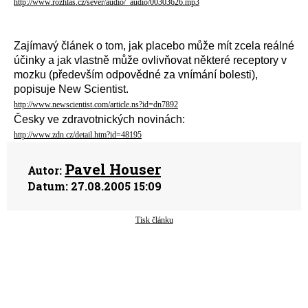
http://www.rozhlas.cz/sever/audio/_audio/00303626.mp3
Zajímavý článek o tom, jak placebo může mít zcela reálné
účinky a jak vlastně může ovlivňovat některé receptory v
mozku (především odpovědné za vnímání bolesti),
popisuje New Scientist.
http://www.newscientist.com/article.ns?id=dn7892
Česky ve zdravotnických novinách:
http://www.zdn.cz/detail.htm?id=48195
Pavel Houser
Autor:
Datum:
27.08.2005 15:09
Tisk článku