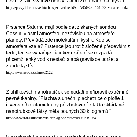
cév či ztrátu svalové hmoty. Zatím zkoumáno na myších.
http://zpravy.idnes.cz/vedatech.asp?r=vedatech&c=A050826_151023_vedatech_miz
Prstence Saturnu mají podle dat získaných sondou
Cassini vlastní atmosféru nezávislou na atmosféře
planety. Převládá zde molekulární kyslík. Kde se
atmosféra vzala? Prstence jsou totiž složené především z
ledu, ten se vypařuje, účinkem záření se rozpadá,
přičemž lehký vodík nestačí slabá gravitace udržet a
zbude kyslík...
http://www.astro.cz/clanek/2122
Z uhlíkových nanotrubiček se podařilo připravit extrémně
pevné tkaniny. "Plachta sluneční plachetnice o ploše 1
čtverečního kilometru by při zhotovení z takto skládané
nanotrubkové látky měla pouhých 30 kilogramů."
http://www.transhumanismus.cz/blog.php?time=050829#1964