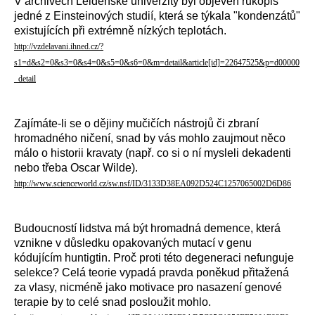
V archivech Leidenské univerzity byl objeven rukopis
jedné z Einsteinových studií, která se týkala "kondenzátů"
existujících při extrémně nízkých teplotách.
http://vzdelavani.ihned.cz/?
s1=d&s2=0&s3=0&s4=0&s5=0&s6=0&m=detail&article[id]=22647525&p=d00000
_detail
Zajímáte-li se o dějiny mučičích nástrojů či zbraní
hromadného ničení, snad by vás mohlo zaujmout něco
málo o historii kravaty (např. co si o ní mysleli dekadenti
nebo třeba Oscar Wilde).
http://www.scienceworld.cz/sw.nsf/ID/3133D38EA092D524C1257065002D6D86
Budoucností lidstva má být hromadná demence, která
vznikne v důsledku opakovaných mutací v genu
kódujícím huntigtin. Proč proti této degeneraci nefunguje
selekce? Celá teorie vypadá pravda poněkud přitažená
za vlasy, nicméně jako motivace pro nasazení genové
terapie by to celé snad posloužit mohlo.