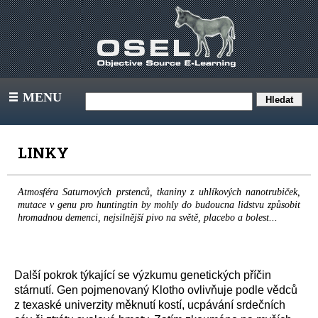
MENU
III
LINKY
Atmosféra Saturnových prstenců, tkaniny z uhlíkových nanotrubiček,
mutace v genu pro huntingtin by mohly do budoucna lidstvu způsobit
hromadnou demenci, nejsilnější pivo na světě, placebo a bolest...
Další pokrok týkající se výzkumu genetických příčin
stárnutí. Gen pojmenovaný Klotho ovlivňuje podle vědců
z texaské univerzity měknutí kostí, ucpávání srdečních