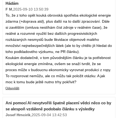
Hádám
F M
,
2025-09-10 13:50:39
To, že z toho opět kouká obrovská spotřeba ekologické energie
zdarma (+doprava atd), plus další na to další zpracování. Dále
si zavěštím (omluva nestíhám číst zdroje v reálném čase), že
reálné a rozumné využití bez dalších progresivistických
rozkázaných nesmyslů bude likvidace objemově malého
množství nejnebezpečnějších látek (ale to by chtělo jít hledat do
toho podkladového výzkumu, ne PR článku).
Koukám dodatečně, v tom původnějším článku je ta potřebnost
ekologické energie zmíněna, ovšem se snaží tvrdit, že se
proces může v budoucnu ekonomicky vyrovnat produkci z ropy.
To rozporovat nemůžu, ale co můžu tak položit otázku: A jak
moc k tomu bude ještě nutno trhy pokřivit?
Odpovědět
Ani pomocí AI nevytvořili špatně placení vědci něco co by
se alespoň vzdáleně podobalo článku s výsledky
Josef Hrncirik
,
2025-09-04 13:42:53