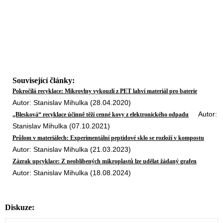
Související články:
Pokročilá recyklace: Mikrovlny vykouzlí z PET lahví materiál pro baterie
Autor: Stanislav Mihulka (28.04.2020)
Autor:
„Blesková“ recyklace účinně těží cenné kovy z elektronického odpadu
Stanislav Mihulka (07.10.2021)
Průlom v materiálech: Experimentální peptidové sklo se rozloží v kompostu
Autor: Stanislav Mihulka (21.03.2023)
Zázrak upcyklace: Z neoblíbených mikroplastů lze udělat žádaný grafen
Autor: Stanislav Mihulka (18.08.2024)
Diskuze: