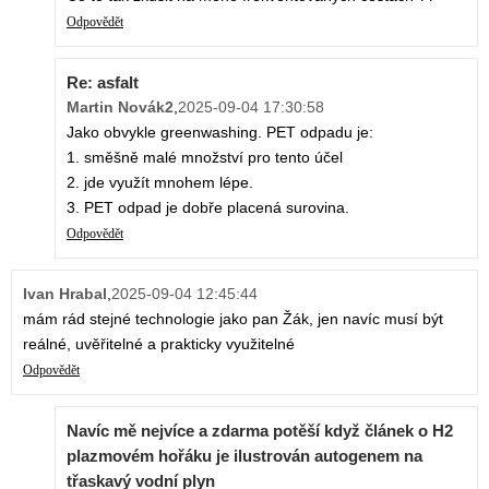
Odpovědět
Re: asfalt
Martin Novák2
,
2025-09-04 17:30:58
Jako obvykle greenwashing. PET odpadu je:
1. směšně malé množství pro tento účel
2. jde využít mnohem lépe.
3. PET odpad je dobře placená surovina.
Odpovědět
Ivan Hrabal
,
2025-09-04 12:45:44
mám rád stejné technologie jako pan Žák, jen navíc musí být
reálné, uvěřitelné a prakticky využitelné
Odpovědět
Navíc mě nejvíce a zdarma potěší když článek o H2
plazmovém hořáku je ilustrován autogenem na
třaskavý vodní plyn