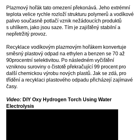
Plazmový hořák tato omezení překonává. Jeho extrémní
teplota velice rychle rozloží strukturu polymerů a vodíkové
palivo současně potlačí vznik nežádoucích produktů
s uhlíkem, jako jsou saze. Tím je zajištěný stabilní a
nepřetržitý provoz.
Recyklace vodíkovým plazmovým hořákem konvertuje
směsný plastový odpad na ethylen a benzen se 70 až
90procentní selektivitou. Po následném vyčištění
vzniknou suroviny o čistotě překračující 99 procent pro
další chemickou výrobu nových plastů. Jak se zdá, pro
třídění a recyklaci plastového odpadu přicházejí zajímavé
časy.
Video:
DIY Oxy Hydrogen Torch Using Water
Electrolysis