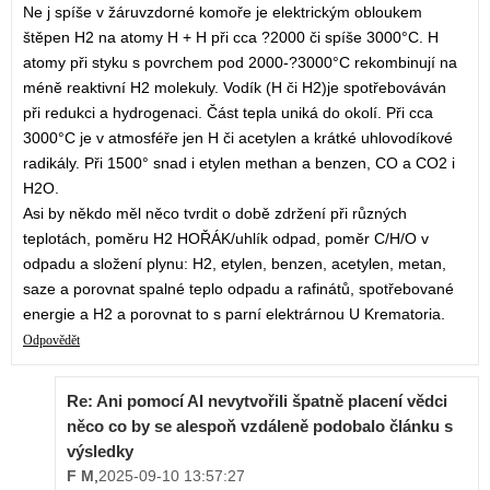
Ne j spíše v žáruvzdorné komoře je elektrickým obloukem
štěpen H2 na atomy H + H při cca ?2000 či spíše 3000°C. H
atomy při styku s povrchem pod 2000-?3000°C rekombinují na
méně reaktivní H2 molekuly. Vodík (H či H2)je spotřebováván
při redukci a hydrogenaci. Část tepla uniká do okolí. Při cca
3000°C je v atmosféře jen H či acetylen a krátké uhlovodíkové
radikály. Při 1500° snad i etylen methan a benzen, CO a CO2 i
H2O.
Asi by někdo měl něco tvrdit o době zdržení při různých
teplotách, poměru H2 HOŘÁK/uhlík odpad, poměr C/H/O v
odpadu a složení plynu: H2, etylen, benzen, acetylen, metan,
saze a porovnat spalné teplo odpadu a rafinátů, spotřebované
energie a H2 a porovnat to s parní elektrárnou U Krematoria.
Odpovědět
Re: Ani pomocí AI nevytvořili špatně placení vědci
něco co by se alespoň vzdáleně podobalo článku s
výsledky
F M
,
2025-09-10 13:57:27