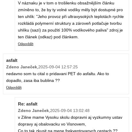
V náznaku je v tom o trošilenku obsažnějším článku
zmíněno to, že by ty volné vodíky měly být dostupné pro
ten uhlík: "Jeho provoz při ultravysokých teplotách rychle
rozkládá polymerní struktury a zároveň potlačuje tvorbu
uhlíku (sazí) za použití 100% vodíkového paliva" zdroj je
ten článek (odkaz) pod článkem.
Odpovědět
asfalt
Zdeno Janeček
,
2025-09-04 12:57:25
nedavno som tu cital o pridavani PET do asfaltu. Ako to
dopadlo, zasa iba bublina ??
Odpovědět
Re: asfalt
Zdeno Janeček
,
2025-09-04 13:02:48
v Ziline mame Vysoku skolu dopravni aj vyzkumny ustav
dopravy aj obalovacku vo Visnovem,
Co to tak zkusit na mene frekventovanych cestach ??