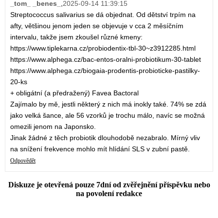
_tom_ _benes_
,
2025-09-14 11:39:15
Streptococcus salivarius se dá objednat. Od dětství trpím na
afty, většinou jenom jeden se objevuje v cca 2 měsíčním
intervalu, takže jsem zkoušel různé kmeny:
https://www.tiplekarna.cz/probiodentix-tbl-30~z3912285.html
https://www.alphega.cz/bac-entos-oralni-probiotikum-30-tablet
https://www.alphega.cz/biogaia-prodentis-probioticke-pastilky-
20-ks
+ obligátní (a předražený) Favea Bactoral
Zajímalo by mě, jestli některý z nich má inokly také. 74% se zdá
jako velká šance, ale 56 vzorků je trochu málo, navíc se možná
omezili jenom na Japonsko.
Jinak žádné z těch probiotik dlouhodobě nezabralo. Mírný vliv
na snížení frekvence mohlo mít hlídání SLS v zubní pastě.
Odpovědět
Diskuze je otevřená pouze 7dní od zvěřejnění příspěvku nebo
na povolení redakce