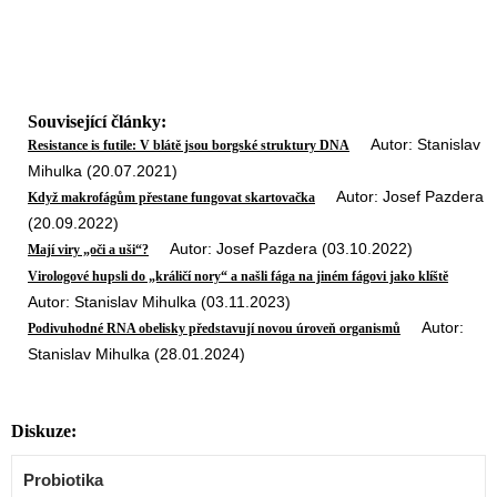
Související články:
Autor: Stanislav
Resistance is futile: V blátě jsou borgské struktury DNA
Mihulka (20.07.2021)
Autor: Josef Pazdera
Když makrofágům přestane fungovat skartovačka
(20.09.2022)
Autor: Josef Pazdera (03.10.2022)
Mají viry „oči a uši“?
Virologové hupsli do „králičí nory“ a našli fága na jiném fágovi jako klíště
Autor: Stanislav Mihulka (03.11.2023)
Autor:
Podivuhodné RNA obelisky představují novou úroveň organismů
Stanislav Mihulka (28.01.2024)
Diskuze:
Probiotika