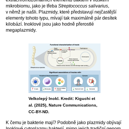
mikrobiomu, jako je třeba
Streptococcus salivarius
,
v němž je našli. Plazmidy, které představují nejčastější
elementy tohoto typu, mívají tak maximálně pár desítek
kilobází. Inoklové jsou jako hodně přerostlé
megaplazmidy.
Velkolepý Inokl. Kredit: Kiguchi et
al. (2025), Nature Communications,
CC-BY-ND.
K čemu je bakterie mají? Podobně jako plazmidy obývají
Inoklové cytoplazmu bakterií, mimo jejich tradiční genom.