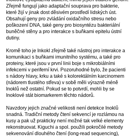
Zřejmě fungují jako adaptační souprava pro bakterie,
které žijí v jinak dost děsivém prostředí lidských úst.
Obsahují geny pro zvládání oxidačního stresu nebo
poškození DNA, také geny pro biosyntézu bakteriální
buněčné stěny a pro interakce s buňkami epitelu ústní
dutiny.
Kromě toho je Inkokl zřejmě také nástroj pro interakce a
komunikaci s buňkami imunitního systému, a také pro
proteiny, které jsou v první linii boje s mikrobiálními
infekcemi v periferní krvi. Pozoruhodné bylo, že pacienti
s nádory hlavy, krku a také s kolorektálním karcinomem
(nádorem tlustého střeva) v sobě měli výrazně méně
Inoklů než ostatní. Pokud se to potvrdí, mohli by se
Inoklové stát biomarkerem těchto nádorů.
Navzdory jejich značné velikosti není detekce Inoklů
snadná. Tradiční metody čtení sekvencí je rozlámou na
kusy a pak už prakticky není možné tak velké elementy
rekonstruovat. Kiguchi a spol. použili pokročilé metody
sekvenování dlouhého čtení (long-read sequencing),