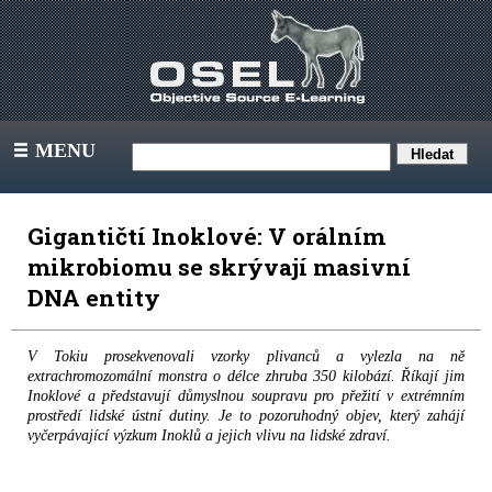
MENU
III
Gigantičtí Inoklové: V orálním
mikrobiomu se skrývají masivní
DNA entity
V Tokiu prosekvenovali vzorky plivanců a vylezla na ně
extrachromozomální monstra o délce zhruba 350 kilobází. Říkají jim
Inoklové a představují důmyslnou soupravu pro přežití v extrémním
prostředí lidské ústní dutiny. Je to pozoruhodný objev, který zahájí
vyčerpávající výzkum Inoklů a jejich vlivu na lidské zdraví.