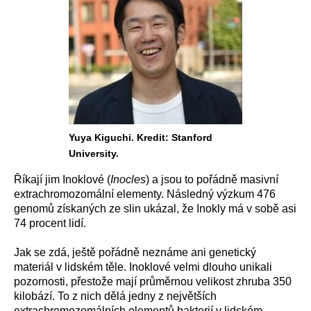
Yuya Kiguchi. Kredit: Stanford
University.
Říkají jim Inoklové (
Inocles
) a jsou to pořádně masivní
extrachromozomální elementy. Následný výzkum 476
genomů získaných ze slin ukázal, že Inokly má v sobě asi
74 procent lidí.
Jak se zdá, ještě pořádně neznáme ani genetický
materiál v lidském těle. Inoklové velmi dlouho unikali
pozornosti, přestože mají průměrnou velikost zhruba 350
kilobází. To z nich dělá jedny z největších
extrachromozomálních elementů bakterií v lidském