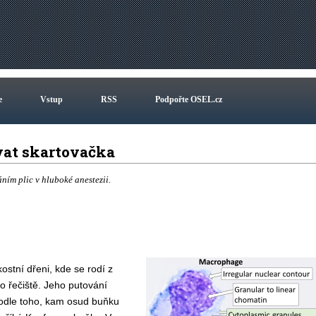
e
Vstup
RSS
Podpořte OSEL.cz
vat skartovačka
ním plic v hluboké anestezii.
kostní dřeni,
kde se r
odí
z
o řečiště.
Jeho putování
odle toho, kam
osud
buňku