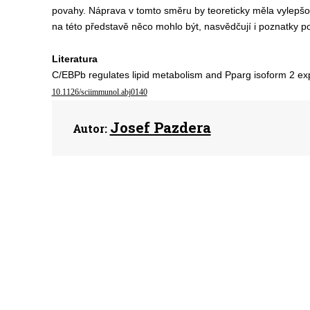
povahy.
N
áprava
v tomto směru by teoreticky
měla
v
ylepšo
na této představě něco mohlo být, nasvědčují i poznatky p
Literatura
C/EBPb regulates lipid metabolism and Pparg isoform 2 ex
10.1126/sciimmunol.abj0140
Josef Pazdera
Autor: