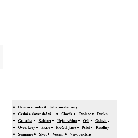
Úvodní stránka
Behavioralni vědy
Česká a slovenská vě…
Člověk
Evoluce
Fyzika
Genetika
Kabinet
Nejen vědou
Osli
Osloviny
Ovce, kozy
Prase
Přečetli jsme
Ptáci
Rostliny
Semináře
Skot
Vesmír
Viry, bakterie