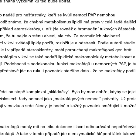
se
snaha výzkumníků teď
bude ubírat.
 o
naději
pro
nešťastník
y
,
kteří se kvůli nemoci PAP nemohou
totiž
známo, že c
hybný metabolismus lipidů
má prsty v
cel
é
řad
ě
dalšíc
příklad
ateroskleróz
y,
u níž
jde rovněž
o
hromad
ění
tukových
částeček
om, že
t
u nejde o
stěnu alveol,
ale
cév
.
Z
a normálních okolností
í v krvi
zvládají
lipidy
po
zř
ít,
rozlož
it
je
a odstranit
.
Podle autorů studie
le i
v případě aterosklerózy,
m
oh
l
porouchaný
m
akrofág
ový gen
hrát
rofágům v krvi se také nedaří
lipidické makromolekuly
metabolizovat a
jí. Podobností s nedokonalou funkcí makrofágů
u
nemoc
ných
PAP,
je t
p
ředstavě jde
na ruku
i
poznat
e
k staršího data - ž
e
se
makrofágy
podíl
vědci
na stopě
komplexní
„skládačky“.
B
ylo
by
moc dobře,
kdyby se
jeji
islostech
řady nemocí jako
„
makrofágových nemocí“ po
tvrdily.
Už prot
a
jí
v mozku a srdci
škody,
j
e
hodně
a
k
aždý poznatek směřující k možn
makrofágů
mohly
mít na triku
dokonce i
laxní o
dbourávání nepotřebnýc
ofágů. A také v tomto případě jde o
enzymatické štěpení látek tukové