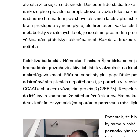
alveol
a
zhoršující se dušností
. Do
stoupí-li
do stadia
těžké 
narkóze
plíce
p
ravidelně proplachovat
a
vazká tekutina
z n
n
adměrné hromadění p
ovrchově aktivní
ch
lát
e
k
v
plicních 
brání prostupu
a výměně
plynů, ale h
romadění vazké
teku
metabolicky využitelných látek,
je
ideální
m
prostředí
m
pro
většina
nám
přátelsky
nakloněn
a
není
.
R
ozebírat hrozbu
s
ne
třeba
.
Kolektiv
u
badatelů z
Německa, Finska a Španělska
se
nej
hromaděním povrchově aktivních látek v alveolách
na klou
makrofágová
l
enost
.
Pří
činou
neochoty
plnit
popelářské
po
odstraňováním
plicních nepotřebností
, je
porucha v
transkr
CCAAT/enhancer
u
vázající
m
protein β (C/EBPβ).
Respekti
do lidštiny t
o znamená, že nitrobuněčná
skartovačka
makr
detoxikační
m
enzymatický
m
aparát
em
porcovat a trávit lipi
Poznatek, ž
e hl
by
samo o sobě
poznatky
týmů
v