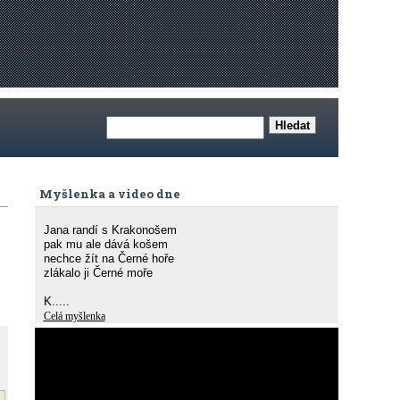
Myšlenka a video dne
Jana randí s Krakonošem
pak mu ale dává košem
nechce žít na Černé hoře
zlákalo ji Černé moře
K.....
Celá myšlenka