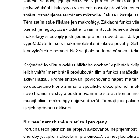
zanese,
se odv
íjí
je
jí
specializace.
V játrech se
makrofágů
pojivové tkáni
histiocyty
a
v kostech
dostaly přezdívku
ost
e
změnu označujeme termínem
mikroglie.
Jak se ukazuje, ta
Těm zatím stále říkáme jen makrofágy.
Základní funkcí
vš
tkáních
je
fagocytóza
-
odstraňování mrtvých buněk
a
d
est
makrofágy
si osvoj
ily
ještě jednu
profesní dovednost
.
Jak j
vyp
ořád
áváním se
s makromolekulami
tukové povahy.
S
el
k
nevyléčitelné nemoci. Než
se
jí
ale
budeme věnovat,
řek
K v
ýměn
ě
kyslíku a oxidu uhličitého
dochází
v plicních
sklí
jejich vnitřní membráně produkován film s funkcí smáčedla
aktivní látka“.
Kromě s
nižování povrchového
napětí
má
ten
se dostáváme k
oné zmíněné specifické
úloze plicní
ch
mak
nové
hraniční vrstvy
a odstraňováním
té
staré
a
kontamino
musejí plicní makrofágy
nejprve
dozrát.
To
mají pod palcem
i jejich správnou aktivaci.
Nic není
nerozbitné
a platí to
i
pro
geny
P
oruch
a
t
ěch
plicní
ch
se
projeví
avizovanou
nepříjemností
choroby
je: „
p
licní alveolární proteinóz
a“.
J
e n
evyléčiteln
á