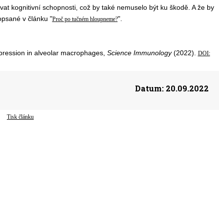
v
a
t
kognitivní schopnost
i
,
což by
t
aké
ne
muselo
b
ýt ku škodě
. A že by
opsané v článku "
".
Proč po tučném hloupneme?
pression in alveolar macrophages,
Science Immunology
(2022).
DOI:
Datum:
20.09.2022
Tisk článku