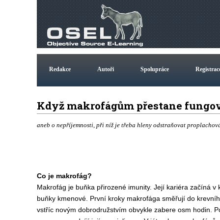
Redakce
Autoři
Spolupráce
Registrac
Když makrofágům přestane fungo
aneb o nepříjemnosti, při níž je třeba hleny odstraňovat proplachová
C
o je makro
f
ág?
Makrofág je buňka
přirozené imunity.
Je
jí
kariéra začíná
v 
buňky
kmenové.
P
rvní kroky
makrofága
směřují do krevníh
vstříc novým dobrodružstvím
o
b
vykle
zabere
osm hodi
n
.
P