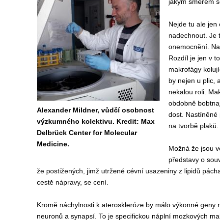
jakým
směrem 
Nejde
tu
ale jen
nadechnout.
Je
onemocnění. Na
Rozdíl je j
en
v t
makrofágy kolujíc
by
nejen u plic, a
nekalou
roli.
Mak
obdobně
bobtna
Alexander Mildner, vůdčí osobnost
dost
.
N
astíněné 
výzkumného kolektivu. Kredit: Max
na tvorbě
plak
ů.
Delbrück Center for Molecular
Medicine.
M
ožná
že
jsou 
představy
o
souv
že p
ostižených,
jimž
utržen
é
cévní usazeniny
z lipidů
pách
cestě
náprav
y
, se cení
.
Kromě náchylnosti k ateroskleróze by
málo výkonné
gen
y
neuronů a synapsí. To je
specifick
ou
nápl
ní
mozkových makr