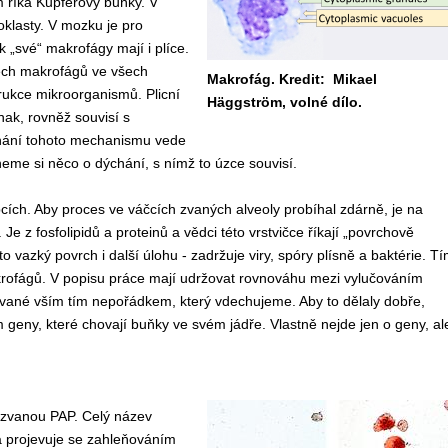
m
říká
Kupferovy buňky.
V
oklasty.
V
mozku
je pro
k „
s
vé“
makrofágy m
ají i plíce
.
ech
makrofág
ů
ve všech
Makrofág. Kredit: Mikael
rukce mikroorganismů
.
Plicní
Häggström, volné dílo.
inak, rovněž
s
ouvisí s
hání
tohoto mechanismu
vede
neme si něco
o dýchání,
s nímž to
úzce
souvisí.
p
cích. Aby proces v
e váčcích zvaných
alveol
y
probíhal zdárně, je na
.
Je z
fosfolipid
ů
a protein
ů
a v
ědci
této
vrstvičce říkají
„povrchově
to vazký povrch
i další úlohu -
zadržuj
e
viry,
spóry plísn
ě
a
bakt
é
rie.
Tí
rofág
ů.
V popisu práce m
ají
udržovat
rovnováhu mezi vylučováním
vané vším tím nepořádkem, který vdechujeme.
Aby to dělaly dobře,
 geny, které
chovají buňky
ve svém jádře.
Vlastně nejde
jen o geny, al
 zvanou PAP.
C
elý název
a
projevuje se
zahleňováním