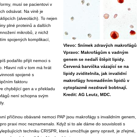
form
y,
musí
se
pacientovi
v
ich
odsávat.
Na vině je
sklípcích (alveolách).
To nejen
tiny
plné proteinů a dalších
množení
mikrobů
,
z
nichž
tím
spojených
komplikací,
Vlevo: Snímek zdravých makrofágů
Vpravo: Makrofágům s vadným
genem se nedaří štěpit lipidy.
spíš
podařilo přijít
nemoci
s
Červená barvička vázající se na
b.
Hlavní roli
v tom má
hrát
lipidy zviditelnila, jak invalidní
vinnosti
s
pojené s
makrofágy hromaděním lipidů v
ipční
m
faktor
u
cytoplazmě nezdravě bobtnají.
ve
chyb
ě
jící
gen
a v
překladu
Kredit: AG Leutz, MDC.
ofágů
není schopn
a
svým
dy
.
avní příčinou obávané nemoci
PAP
jsou makrofágy
s
invalid
ní
m
gen
em,
pro praxi moc neznamenalo.
Když si
to ale
dáme do souvislosti s
ylepšujících
t
echnik
u
CRISPR,
kter
á
umožňuje
geny oprav
it
,
je zřejmé
,