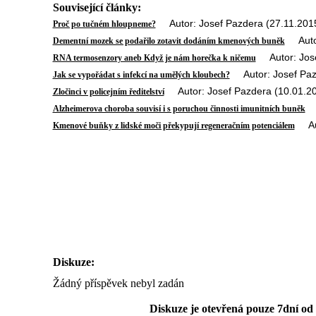
Související články:
Autor: Josef Pazdera (27.11.201
Proč po tučném hloupneme?
Autor:
Dementní mozek se podařilo zotavit dodáním kmenových buněk
Autor: Jose
RNA termosenzory aneb Když je nám horečka k ničemu
Autor: Josef Paz
Jak se vypořádat s infekcí na umělých kloubech?
Autor: Josef Pazdera (10.01.2
Zločinci v policejním ředitelství
Au
Alzheimerova choroba souvisí i s poruchou činnosti imunitních buněk
Auto
Kmenové buňky z lidské moči překypují regeneračním potenciálem
Diskuze:
Žádný příspěvek nebyl zadán
Diskuze je otevřená pouze 7dní od