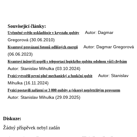
Související články:
Autor: Dagmar
Uvězněné světlo uskladňuje v krystalu qubity
Gregorová (30.06.2010)
Autor: Dagmar Gregorová
Kvantové provázaní fotonů odlišných energií
(06.06.2023)
Kvantoví inženýři uspěli s teleportací logického qubitu odolnou vůči chybám
Autor: Stanislav Mihulka (03.10.2024)
Autor: Stanislav
Fyzici vytvořili první plně mechanický a funkční qubit
Mihulka (16.11.2024)
Fyzici postavili zařízení se 3 000 qubity a (skoro) nepřetržitým provozem
Autor: Stanislav Mihulka (29.09.2025)
Diskuze:
Žádný příspěvek nebyl zadán