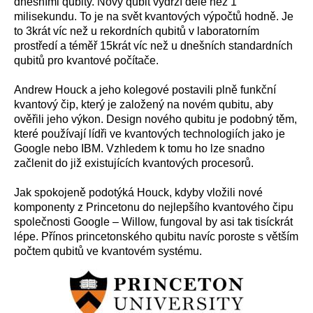
dnešními qubity. Nový qubit vydrží déle než 1
milisekundu. To je na svět kvantových výpočtů hodně. Je
to 3krát víc než u rekordních qubitů v laboratorním
prostředí a téměř 15krát víc než u dnešních standardních
qubitů pro kvantové počítače.
Andrew Houck a jeho kolegové postavili plně funkční
kvantový čip, který je založený na novém qubitu, aby
ověřili jeho výkon. Design nového qubitu je podobný těm,
které používají lídři ve kvantových technologiích jako je
Google nebo IBM. Vzhledem k tomu ho lze snadno
začlenit do již existujících kvantových procesorů.
Jak spokojeně podotýká Houck, kdyby vložili nové
komponenty z Princetonu do nejlepšího kvantového čipu
společnosti Google – Willow, fungoval by asi tak tisíckrát
lépe. Přínos princetonského qubitu navíc poroste s větším
počtem qubitů ve kvantovém systému.