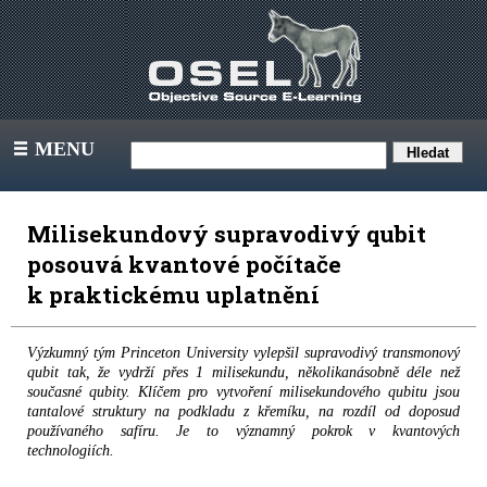
MENU
III
Milisekundový supravodivý qubit
posouvá kvantové počítače
k praktickému uplatnění
Výzkumný tým Princeton University vylepšil supravodivý transmonový
qubit tak, že vydrží přes 1 milisekundu, několikanásobně déle než
současné qubity. Klíčem pro vytvoření milisekundového qubitu jsou
tantalové struktury na podkladu z křemíku, na rozdíl od doposud
používaného safíru. Je to významný pokrok v kvantových
technologiích.