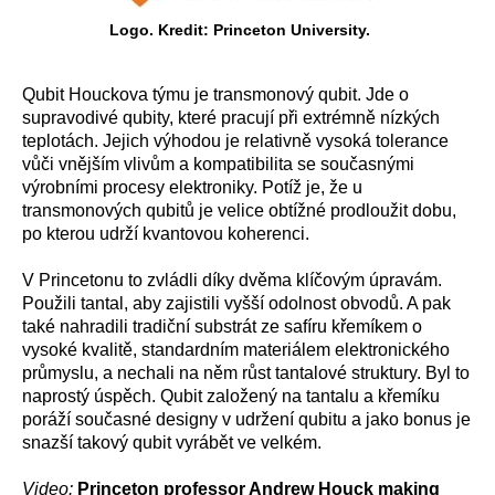
Logo. Kredit: Princeton University.
Qubit Houckova týmu je transmonový qubit. Jde o
supravodivé qubity, které pracují při extrémně nízkých
teplotách. Jejich výhodou je relativně vysoká tolerance
vůči vnějším vlivům a kompatibilita se současnými
výrobními procesy elektroniky. Potíž je, že u
transmonových qubitů je velice obtížné prodloužit dobu,
po kterou udrží kvantovou koherenci.
V Princetonu to zvládli díky dvěma klíčovým úpravám.
Použili tantal, aby zajistili vyšší odolnost obvodů. A pak
také nahradili tradiční substrát ze safíru křemíkem o
vysoké kvalitě, standardním materiálem elektronického
průmyslu, a nechali na něm růst tantalové struktury. Byl to
naprostý úspěch. Qubit založený na tantalu a křemíku
poráží současné designy v udržení qubitu a jako bonus je
snazší takový qubit vyrábět ve velkém.
Video:
Princeton professor Andrew Houck making