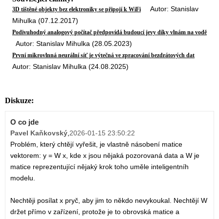
Autor: Stanislav
3D tištěné objekty bez elektroniky se připojí k WiFi
Mihulka (07.12.2017)
Podivuhodný analogový počítač předpovídá budoucí jevy díky vlnám na vodě
Autor: Stanislav Mihulka (28.05.2023)
První mikrovlnná neurální síť je výtečná ve zpracování bezdrátových dat
Autor: Stanislav Mihulka (24.08.2025)
Diskuze:
O co jde
Pavel Kaňkovský
,
2026-01-15 23:50:22
Problém, který chtějí vyřešit, je vlastně násobení matice
vektorem: y = W x, kde x jsou nějaká pozorovaná data a W je
matice reprezentující nějaký krok toho uměle inteligentníh
modelu.
Nechtěji posílat x pryč, aby jim to někdo nevykoukal. Nechtějí W
držet přímo v zařízení, protože je to obrovská matice a