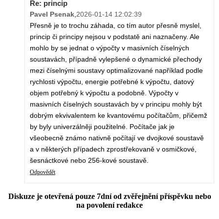
Re: princip
Pavel Psenak
,
2026-01-14 12:02:39
Přesně je to trochu záhada, co tím autor přesně myslel,
princip či principy nejsou v podstatě ani naznačeny. Ale
mohlo by se jednat o výpočty v masivních číselných
soustavách, případně vylepšené o dynamické přechody
mezi číselnými soustavy optimalizované například podle
rychlosti výpočtu, energie potřebné k výpočtu, datový
objem potřebný k výpočtu a podobně. Výpočty v
masivních číselných soustavách by v principu mohly být
dobrým ekvivalentem ke kvantovému počítačům, přičemž
by byly univerzálněji použitelné. Počítače jak je
všeobecně známo nativně počítají ve dvojkové soustavě
a v některých případech zprostřekovaně v osmičkové,
šesnáctkové nebo 256-kové soustavě.
Odpovědět
Diskuze je otevřená pouze 7dní od zvěřejnění příspěvku nebo
na povolení redakce