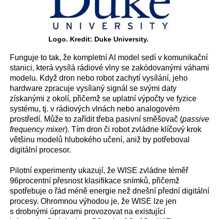
Logo. Kredit: Duke University.
Funguje to tak, že kompletní AI model sedí v komunikační
stanici, která vysílá rádiové vlny se zakódovanými váhami
modelu. Když dron nebo robot zachytí vysílání, jeho
hardware zpracuje vysílaný signál se svými daty
získanými z okolí, přičemž se uplatní výpočty ve fyzice
systému, tj. v rádiových vlnách nebo analogovém
prostředí. Může to zařídit třeba pasivní směšovač (
passive
frequency mixer
). Tím dron či robot zvládne klíčový krok
většinu modelů hlubokého učení, aniž by potřeboval
digitální procesor.
Pilotní experimenty ukazují, že WISE zvládne téměř
96procentní přesnost klasifikace snímků, přičemž
spotřebuje o řád méně energie než dnešní přední digitální
procesy. Ohromnou výhodou je, že WISE lze jen
s drobnými úpravami provozovat na existující