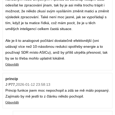
odesílat ke zpracování jinam, tak by je asi měla trochu trápit i
možnost, že někdo zkusí svým vysíláním změnit matici a změnit
výsledek zpracování. Také není moc jasné, jak se vypořádají s
tím, když je ta matice řídká, což mám pocit, že je u těch
umělých inteligencí celkem častá situace.
Ale je-li to analogové počítání dostatečně efektivnější (oni
udávají více než 10-násobnou redukci spotřeby energie a to
používají SDR místo ASICu), aniž by příliš utrpěla přesnost, tak
by se to třeba mohlo uplatnit lokálně.
Odpovědět
princip
J P77
,
2026-01-12 23:58:13
Princip funkce jsem moc nepochopil a zdá se mě málo popsaný.
Zajímalo by mě jestli to z článku někdo pochopil.
Odpovědět