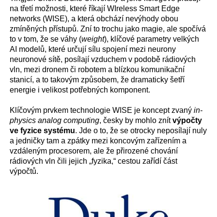
na třetí možnosti, které říkají WIreless Smart Edge
networks (WISE), a která obchází nevýhody obou
zmíněných přístupů. Zní to trochu jako magie, ale spočívá
to v tom, že se váhy (
weight
), klíčové parametry velkých
AI modelů, které určují sílu spojení mezi neurony
neuronové sítě, posílají vzduchem v podobě rádiových
vln, mezi dronem či robotem a blízkou komunikační
stanicí, a to takovým způsobem, že dramaticky šetří
energie i velikost potřebných komponent.
Klíčovým prvkem technologie WISE je koncept zvaný
in-
physics analog computing
, česky by mohlo znít
výpočty
ve fyzice systému
. Jde o to, že se otrocky neposílají nuly
a jedničky tam a zpátky mezi koncovým zařízením a
vzdáleným procesorem, ale že přirozené chování
rádiových vln čili jejich „fyzika,“ cestou zařídí část
výpočtů.