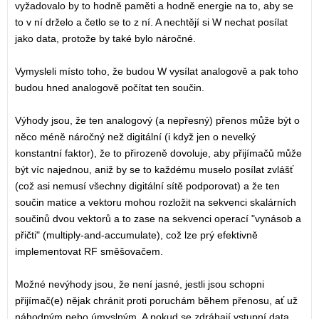
vyžadovalo by to hodně paměti a hodně energie na to, aby se
to v ní drželo a četlo se to z ní. A nechtějí si W nechat posílat
jako data, protože by také bylo náročné.
Vymysleli místo toho, že budou W vysílat analogově a pak toho
budou hned analogově počítat ten součin.
Výhody jsou, že ten analogový (a nepřesný) přenos může být o
něco méně náročný než digitální (i když jen o nevelký
konstantní faktor), že to přirozeně dovoluje, aby přijímačů může
být víc najednou, aniž by se to každému muselo posílat zvlášť
(což asi nemusí všechny digitální sítě podporovat) a že ten
součin matice a vektoru mohou rozložit na sekvenci skalárních
součinů dvou vektorů a to zase na sekvenci operací "vynásob a
přičti" (multiply-and-accumulate), což lze prý efektivně
implementovat RF směšovačem.
Možné nevýhody jsou, že není jasné, jestli jsou schopni
přijímač(e) nějak chránit proti poruchám během přenosu, ať už
náhodným nebo úmyslným. A pokud se zdráhají vstupní data