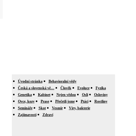
Úvodní stránka
Behavioralni vědy
Česká a slovenská vě…
Člověk
Evoluce
Fyzika
Genetika
Kabinet
Nejen vědou
Osli
Osloviny
Ovce, kozy
Prase
Přečetli jsme
Ptáci
Rostliny
Semináře
Skot
Vesmír
Viry, bakterie
Zajímavosti
Zdraví