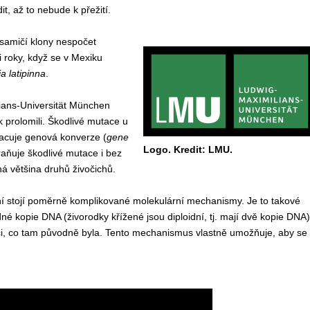
t, až to nebude k přežití.
 samičí klony nespočet
i roky, když se v Mexiku
ia latipinna
.
ans-Universität München
prolomili. Škodlivé mutace u
racuje genová konverze (
gene
Logo. Kredit: LMU.
raňuje škodlivé mutace i bez
 většina druhů živočichů.
ní stojí poměrně komplikované molekulární mechanismy. Je to takové
é kopie DNA (živorodky křížené jsou diploidní, tj. mají dvě kopie DNA)
ci, co tam původně byla. Tento mechanismus vlastně umožňuje, aby se