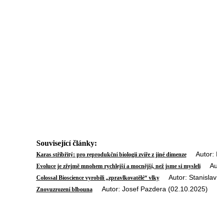
Související články:
Autor: L
Karas stříbřitý: pro reprodukční biologii zvíře z jiné dimenze
Auto
Evoluce je zřejmě mnohem rychlejší a mocnější, než jsme si mysleli
Autor: Stanislav 
Colossal Bioscience vyrobili „zpravlkovatělé“ vlky
Autor: Josef Pazdera (02.10.2025)
Znovuzrození blbouna