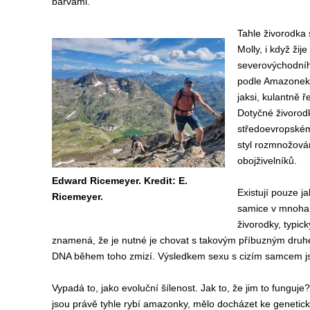
barvami.
Tahle živorodka
Molly, i když žij
severovýchodníh
podle Amazonek, 
jaksi, kulantně 
Dotyčné živorod
středoevropském
styl rozmnožován
obojživelníků.
Edward Ricemeyer. Kredit: E.
Existují pouze ja
Ricemeyer.
samice v mnoha 
živorodky, typick
znamená, že je nutné je chovat s takovým příbuzným druh
DNA během toho zmizí. Výsledkem sexu s cizím samcem jsou
Vypadá to, jako evoluční šílenost. Jak to, že jim to funguje?
jsou právě tyhle rybí amazonky, mělo docházet ke genetick