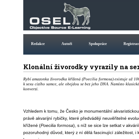
Redakce
Autoři
Spolupráce
Registrac
Klonální živorodky vyrazily na sex
Rybí amazonka živorodka křížená (Poecilia formosa) existuje už 100
k sexu cizího samce, ale obejdou se bez jeho DNA. Namísto klasi
konverzi.
Vzhledem k tomu, že Česko je monumentální akvaristickou v
právě akvarijní rybičky, které předvádějí neuvěřitelné evolu
křížené (
Poecilia formosa
), s níž se sice lze setkat v akvár
pozoruhodný důvod, který z ní dělá fascinující záležitost, i