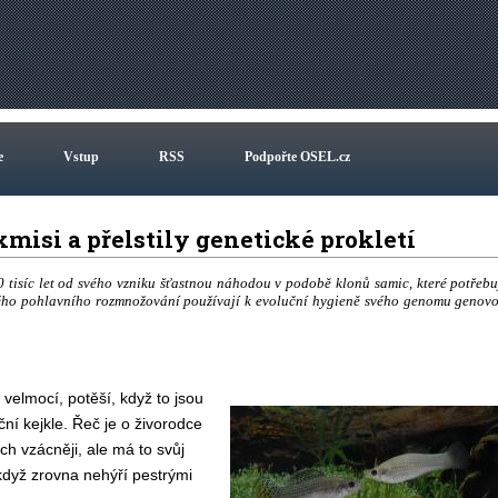
e
Vstup
RSS
Podpořte OSEL.cz
misi a přelstily genetické prokletí
 tisíc let od svého vzniku šťastnou náhodou v podobě klonů samic, které potřebu
ckého pohlavního rozmnožování používají k evoluční hygieně svého genomu genov
elmocí, potěší, když to jsou
ční kejkle. Řeč je o živorodce
iích vzácněji, ale má to svůj
 když zrovna nehýří pestrými