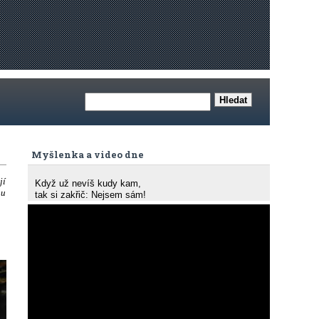
Myšlenka a video dne
jí
Když už nevíš kudy kam,
ou
tak si zakřič: Nejsem sám!