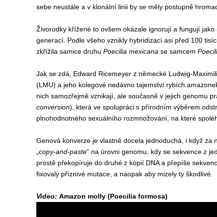
sebe neustále a v klonální linii by se měly postupně hromadi
Živorodky křížené to ovšem okázale ignorují a fungují jako
generací. Podle všeho vznikly hybridizací asi před 100 tisíc
zkřížila samice druhu
Poecilia mexicana
se samcem
Poecil
Jak se zdá, Edward Ricemeyer z německé Ludwig-Maximili
(LMU) a jeho kolegové nedávno tajemství rybích amazonek 
nich samozřejmě vznikají, ale současně v jejich genomu p
conversion
), která ve spolupráci s přírodním výběrem odst
plnohodnotného sexuálního rozmnožování, na které spoléhá
Genová konverze je vlastně docela jednoduchá, i když za 
„
copy-and-paste
“ na úrovni genomu, kdy se sekvence z jedn
prostě překopíruje do druhé z kopií DNA a přepíše sekven
fixovaly příznivé mutace, a naopak aby mizely ty škodlivé.
Video:
Amazon molly (Poecilia formosa)