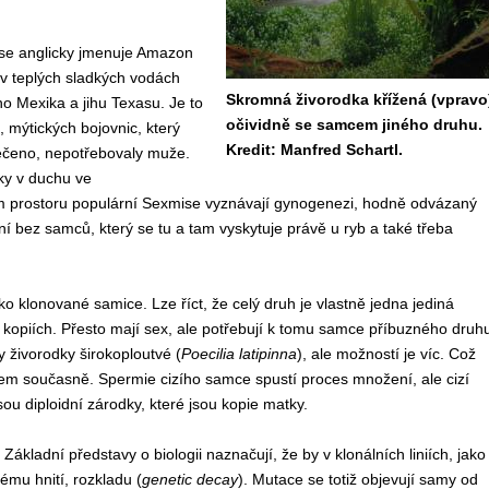
 se anglicky jmenuje Amazon
e v teplých sladkých vodách
Skromná živorodka křížená (vpravo
o Mexika a jihu Texasu. Je to
očividně se samcem jiného druhu.
mýtických bojovnic, který
Kredit: Manfred Schartl.
řečeno, nepotřebovaly muže.
ky v duchu ve
 prostoru populární Sexmise vyznávají gynogenezi, hodně odvázaný
í bez samců, který se tu a tam vyskytuje právě u ryb a také třeba
ko klonované samice. Lze říct, že celý druh je vlastně jedna jediná
kopiích. Přesto mají sex, ale potřebují k tomu samce příbuzného druh
y živorodky širokoploutvé (
Poecilia latipinna
), ale možností je víc. Což
em současně. Spermie cizího samce spustí proces množení, ale cizí
 diploidní zárodky, které jsou kopie matky.
 Základní představy o biologii naznačují, že by v klonálních liniích, jako
ému hnití, rozkladu (
genetic decay
). Mutace se totiž objevují samy od