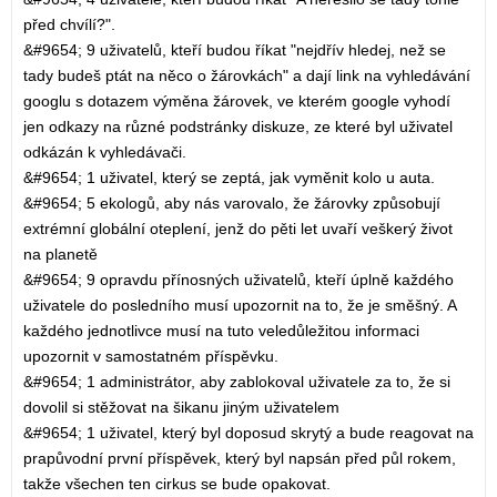
před chvílí?".
&#9654; 9 uživatelů, kteří budou říkat "nejdřív hledej, než se
tady budeš ptát na něco o žárovkách" a dají link na vyhledávání
googlu s dotazem výměna žárovek, ve kterém google vyhodí
jen odkazy na různé podstránky diskuze, ze které byl uživatel
odkázán k vyhledávači.
&#9654; 1 uživatel, který se zeptá, jak vyměnit kolo u auta.
&#9654; 5 ekologů, aby nás varovalo, že žárovky způsobují
extrémní globální oteplení, jenž do pěti let uvaří veškerý život
na planetě
&#9654; 9 opravdu přínosných uživatelů, kteří úplně každého
uživatele do posledního musí upozornit na to, že je směšný. A
každého jednotlivce musí na tuto veledůležitou informaci
upozornit v samostatném příspěvku.
&#9654; 1 administrátor, aby zablokoval uživatele za to, že si
dovolil si stěžovat na šikanu jiným uživatelem
&#9654; 1 uživatel, který byl doposud skrytý a bude reagovat na
prapůvodní první příspěvek, který byl napsán před půl rokem,
takže všechen ten cirkus se bude opakovat.