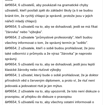
&#9654; 6 uživatelů, aby poukázali na gramatické chyby
uživatelů, kteří posílali zpět do základní školy (a ti se budou
bránit tím, že rychlý chlapci je správně, protože jsou v jejich
nářečí mladý chlapci)
&#9654; 5 uživatelů na to, aby se dohadovali, jestli se má říkat
"žárovka" nebo "výbojka".
&#9654; 2 uživatele "průmyslové profesionály", kteří budou
všechny informovat o tom, že správný termín je "světlo".
&#9654; 2 uživatele, kteří o sobě budou prohlašovat, že jsou
také odborníci z průmyslu a že výraz "žárovka" je naprosto
správný.
&#9654; 5 uživatelů na to, aby se dohadovali, jestli jsou lepší
klasické žárovky nebo rtuťové výbojky
&#9654; 1 uživatel, který bude o sobě prohlašovat, že je doktor
přírodních věd s červeným diplomem, a proto ví, že rtuť není
jedovatá a jedovatost rtuti je jen mýtus.
&#9654; 2 uživatele na to, aby upozornili, že toto není diskuze o
pravopisu, ať přejdou do diskuze o pravopisu
&#9654; 5 uživatelů na to, aby všechny ostatní informovali o