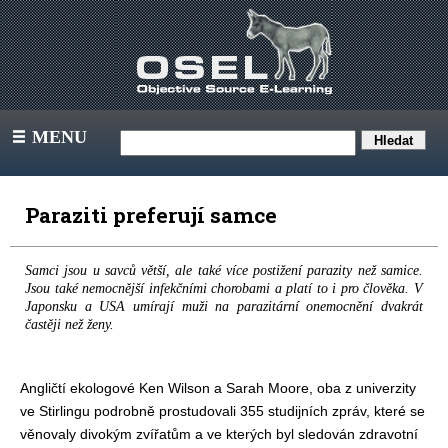
MENU
III
Paraziti preferují samce
Samci jsou u savců větší, ale také více postižení parazity než samice.
Jsou také nemocnější infekčními chorobami a platí to i pro člověka. V
Japonsku a USA umírají muži na parazitární onemocnění dvakrát
častěji než ženy.
Angličtí ekologové Ken Wilson a Sarah Moore, oba z univerzity
ve Stirlingu podrobně prostudovali 355 studijních zpráv, které se
věnovaly divokým zvířatům a ve kterých byl sledován zdravotní