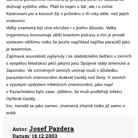
dožívají vyššího věku. Platí to nejen u lidí, ale i u zvířat.
Kastrovaní psi a kocouři žijí v průměru o tři roky déle, než jejich
vrstevníci.
Velký znamená být více ohrožen i z jiného důvodu. Velký
organismus konzumuje větší kvantum potravy a tím je prostě
vystaven většímu riziku že pozře například vajíčka parazitů jako
je tasemnice,…
Zajímavá souvislosti vyplynuly i ze statistického šetření v zemích
s vyspělou lékařskou péčí jakými jsou Spojené státy americké a
Japonsko. Ve zmíněných zemích umírají muži v důsledku
parazitárních onemocnění dvakrát častěji než ženy. V zemích
s vysokým výskytem infekčních onemocnění, jako např.
v Kazachstánu bylo zase
zjištěno, že muži podléhají infekci
čtyřikrát častěji….
Inu, narodit se jako samec, znamená zřejmě riziko již samo o
sobě.
Josef Pazdera
Autor:
Datum:
18.12.2002