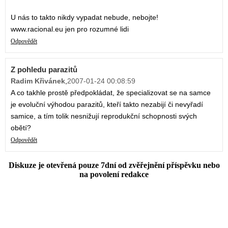
U nás to takto nikdy vypadat nebude, nebojte!
www.racional.eu jen pro rozumné lidi
Odpovědět
Z pohledu parazitů
Radim Křivánek
,
2007-01-24 00:08:59
A co takhle prostě předpokládat, že specializovat se na samce
je evoluční výhodou parazitů, kteří takto nezabijí či nevyřadí
samice, a tím tolik nesnižují reprodukční schopnosti svých
obětí?
Odpovědět
Diskuze je otevřená pouze 7dní od zvěřejnění příspěvku nebo
na povolení redakce