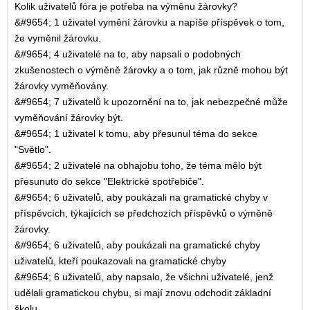
Kolik uživatelů fóra je potřeba na výměnu žárovky?
&#9654; 1 uživatel vymění žárovku a napíše příspěvek o tom,
že vyměnil žárovku.
&#9654; 4 uživatelé na to, aby napsali o podobných
zkušenostech o výměně žárovky a o tom, jak různě mohou být
žárovky vyměňovány.
&#9654; 7 uživatelů k upozornění na to, jak nebezpečné může
vyměňování žárovky být.
&#9654; 1 uživatel k tomu, aby přesunul téma do sekce
"Světlo".
&#9654; 2 uživatelé na obhajobu toho, že téma mělo být
přesunuto do sekce "Elektrické spotřebiče".
&#9654; 6 uživatelů, aby poukázali na gramatické chyby v
příspěvcích, týkajících se předchozích příspěvků o výměně
žárovky.
&#9654; 6 uživatelů, aby poukázali na gramatické chyby
uživatelů, kteří poukazovali na gramatické chyby
&#9654; 6 uživatelů, aby napsalo, že všichni uživatelé, jenž
udělali gramatickou chybu, si mají znovu odchodit základní
školu