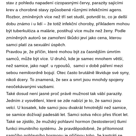
stav z pohledu napadení cizopasnými červy, parazity sajícími
krev a chorobné stavy způsobené různými infekčními agens.
Rozbor, zmíněných více než tří set studií, potvrdil to, co je delší
dobu známo i u lidí – že totiž infekční choroby, příkladem mohou
být tuberkulóza a malárie, postihují více muže než ženy. Podle
zmíněných autorů se zamoření škůdci jeví jako cena, kterou
samci platí za sexuální úspěch.
Pravdou je, že příčin, které mohou být za časnějším úmrtím
samců, může být více. U druhů, kde je samec mnohem větší,
než samice, jako např. u rypoušů,
samci v době páření mezi
sebou nemilosrdně bojují. Otec často brutálně likviduje své syny,
nikoli dcery. To znamená, že sex a smrt jsou mnohdy spojeny
neočekávanými vazbami.
Také dosud není jasné proč právě mužnost tak vábí parazity.
Jedním z vysvětlení, které se zde nabízí je to, že samci jsou
velcí. U kosatek, kde samci jsou dvakrát hmotnější než samice,
se samice dožívají padesáti let. Samci sotva něco přes třicet let.
Také se zjistilo, že mužský pohlavní hormon (testosteron) tlumí
funkci imunitního systému. Je pravděpodobné, že přítomnost
samčího pohlavního hormonu je příčinou toho, že kastráti se