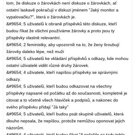
tom, že diskuze o žárovkách není diskuze o žárovkách, ať
ostatní laskavě pokračují v diskuzi jménem "Jaký monitor a
vypalovačku?", která o žárovkách je.
&#9654; 5 uživatelů k obraně příspěvků této diskuze, kteří
budou říkat že všichni používáme žárovky a proto jsou ty
příspěvky vlastně relevantní.
&#9654; 2 feministky, aby upozornili na to, že ženy šroubují
žárovky daleko lépe, než muži
&#9654; 5 uživatelů ke vkládání příspěvků s odkazy, kde mohou
ostatní uživatelé vidět různé druhy žárovek.
&#9654; 4 uživatele, kteří napíšou příspěvky se správnými
odkazy.
&#9654; 5 uživatelů, kteří budou odkazovat na všechny
příspěvky napsané od počátku až do současnosti, kompletně je
citovat a to včetně všech hlaviček a podpisů, a nakonec do
svého příspěvku přidají "Já taky"
&#9654; 5 uživatelů, kteří budou psát skupině uživatelů, která
dlouho nepsala, že nepíšou, protože nemůžou oponovat jejich
názorům.
&#9654; 4 uživatelé, kteří budou říkat "A neřešilo se tady tohle