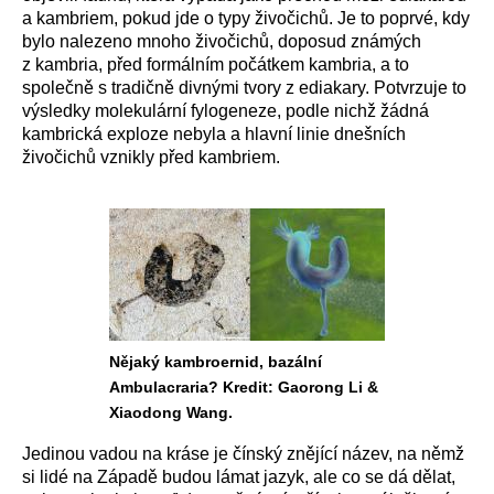
a kambriem, pokud jde o typy živočichů. Je to poprvé, kdy
bylo nalezeno mnoho živočichů, doposud známých
z kambria, před formálním počátkem kambria, a to
společně s tradičně divnými tvory z ediakary. Potvrzuje to
výsledky molekulární fylogeneze, podle nichž žádná
kambrická exploze nebyla a hlavní linie dnešních
živočichů vznikly před kambriem.
Nějaký kambroernid, bazální
Ambulacraria? Kredit: Gaorong Li &
Xiaodong Wang.
Jedinou vadou na kráse je čínský znějící název, na němž
si lidé na Západě budou lámat jazyk, ale co se dá dělat,