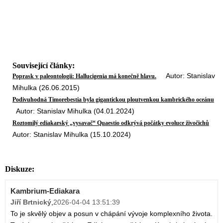
Související články:
Autor: Stanislav
Poprask v paleontologii: Hallucigenia má konečně hlavu.
Mihulka (26.06.2015)
Podivuhodná Timorebestia byla gigantickou ploutvenkou kambrického oceánu
Autor: Stanislav Mihulka (04.01.2024)
Roztomilý ediakarský „vysavač“ Quaestio odkrývá počátky evoluce živočichů
Autor: Stanislav Mihulka (15.10.2024)
Diskuze:
Kambrium-Ediakara
Jiří Brtnický
,
2026-04-04 13:51:39
To je skvělý objev a posun v chápání vývoje komplexního života.