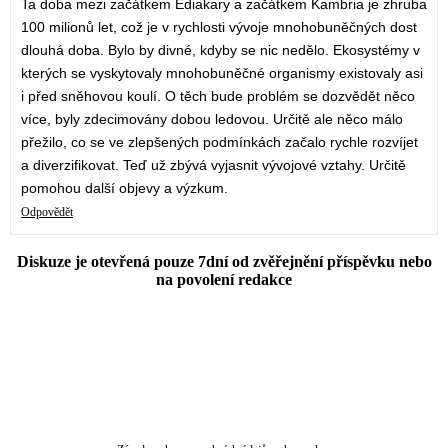
Ta doba mezi začátkem Ediakary a začátkem Kambria je zhruba
100 milionů let, což je v rychlosti vývoje mnohobuněčných dost
dlouhá doba. Bylo by divné, kdyby se nic nedělo. Ekosystémy v
kterých se vyskytovaly mnohobuněčné organismy existovaly asi
i před sněhovou koulí. O těch bude problém se dozvědět něco
více, byly zdecimovány dobou ledovou. Určitě ale něco málo
přežilo, co se ve zlepšených podmínkách začalo rychle rozvíjet
a diverzifikovat. Teď už zbývá vyjasnit vývojové vztahy. Určitě
pomohou další objevy a výzkum.
Odpovědět
Diskuze je otevřená pouze 7dní od zvěřejnění příspěvku nebo
na povolení redakce