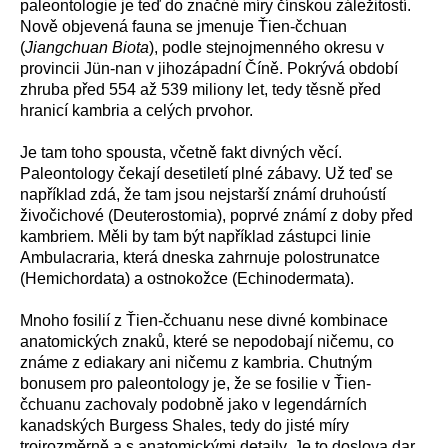
paleontologie je teď do značné míry čínskou záležitostí.
Nově objevená fauna se jmenuje Ťien-čchuan
(
Jiangchuan Biota
), podle stejnojmenného okresu v
provincii Jün-nan v jihozápadní Číně. Pokrývá období
zhruba před 554 až 539 miliony let, tedy těsně před
hranicí kambria a celých prvohor.
Je tam toho spousta, včetně fakt divných věcí.
Paleontology čekají desetiletí plné zábavy. Už teď se
například zdá, že tam jsou nejstarší známí druhoústí
živočichové (Deuterostomia), poprvé známí z doby před
kambriem. Měli by tam být například zástupci linie
Ambulacraria, která dneska zahrnuje polostrunatce
(Hemichordata) a ostnokožce (Echinodermata).
Mnoho fosilií z Ťien-čchuanu nese divné kombinace
anatomických znaků, které se nepodobají ničemu, co
známe z ediakary ani ničemu z kambria. Chutným
bonusem pro paleontology je, že se fosilie v Ťien-
čchuanu zachovaly podobně jako v legendárních
kanadských Burgess Shales, tedy do jisté míry
trojrozměrně a s anatomickými detaily. Je to doslova dar