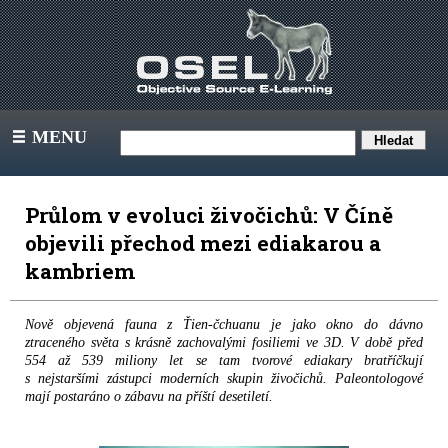
MENU
III
Průlom v evoluci živočichů: V Číně
objevili přechod mezi ediakarou a
kambriem
Nově objevená fauna z Ťien-čchuanu je jako okno do dávno
ztraceného světa s krásně zachovalými fosiliemi ve 3D. V době před
554 až 539 miliony let se tam tvorové ediakary bratříčkují
s nejstaršími zástupci moderních skupin živočichů. Paleontologové
mají postaráno o zábavu na příští desetiletí.