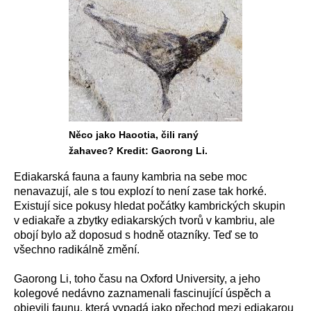
Něco jako Haootia, čili raný
žahavec? Kredit: Gaorong Li.
Ediakarská fauna a fauny kambria na sebe moc
nenavazují, ale s tou explozí to není zase tak horké.
Existují sice pokusy hledat počátky kambrických skupin
v ediakaře a zbytky ediakarských tvorů v kambriu, ale
obojí bylo až doposud s hodně otazníky. Teď se to
všechno radikálně změní.
Gaorong Li, toho času na Oxford University, a jeho
kolegové nedávno zaznamenali fascinující úspěch a
objevili faunu, která vypadá jako přechod mezi ediakarou