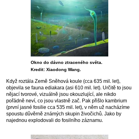
Okno do dávno ztraceného světa.
Kredit: Xiaodong Wang.
Když roztála Země Sněhová koule (cca 635 mil. let),
objevila se fauna ediakara (asi 610 mil. let). Určitě to jsou
nějací tvorové, vizuálně jsou okouzlující, ale nikdo
pořádně neví, co jsou vlastně zač. Pak přišlo kambrium
(první jasné fosilie cca 535 mil. let), v něm už nacházíme
spoustu důvěrně známých skupin živočichů. Jako by
najednou explodovali do fosilního záznamu.