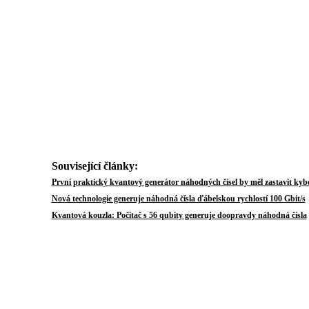
Související články:
První praktický kvantový generátor náhodných čísel by měl zastavit ky
Nová technologie generuje náhodná čísla ďábelskou rychlostí 100 Gbit/s
Kvantová kouzla: Počítač s 56 qubity generuje doopravdy náhodná čísla