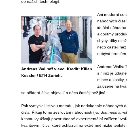
do našich technologií.
Ani moderní sofi
náhodných čísel 
ideální náhodné 
algoritmy produk
chyby, díky nimž 
něco častěji než
nebývá problém. P
Andreas Wallraff
Andreas Wallraff vlevo. Kredit: Kilian
s nímž je údajně
Kessler / ETH Zurich.
mince a kostky, a
založené na kva
se některá čísla objevují o něco častěji než jiná.
Pak vymysleli lstivou metodu, jak nedokonale náhodných d
čísla. Říkají tomu zesilování náhodnosti (
randomness ampli
k tomu využívají pozoruhodné experimentální zařízení tv
kvantovými čipy, které ochlazují na extrémně nízké teploty 