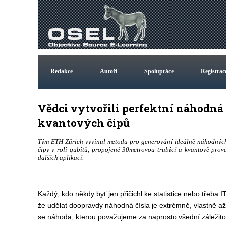
Redakce
Autoři
Spolupráce
Registrac
Vědci vytvořili perfektní náhodná 
kvantových čipů
Tým ETH Zürich vyvinul metodu pro generování ideálně náhodných 
čipy v roli qubitů, propojené 30metrovou trubicí a kvantově prov
dalších aplikací.
Každý, kdo někdy byť jen přičichl ke statistice nebo třeba 
že udělat doopravdy náhodná čísla je extrémně, vlastně a
se náhoda, kterou považujeme za naprosto všední záležito