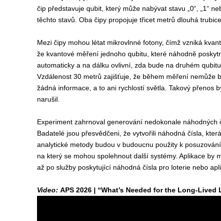
čip představuje qubit, který může nabývat stavu „0“, „1“ n
těchto stavů. Oba čipy propojuje třicet metrů dlouhá trubice
Mezi čipy mohou létat mikrovlnné fotony, čímž vzniká kva
že kvantové měření jednoho qubitu, které náhodně poskytn
automaticky a na dálku ovlivní, zda bude na druhém qubit
Vzdálenost 30 metrů zajišťuje, že během měření nemůže b
žádná informace, a to ani rychlostí světla. Takový přenos 
narušil.
Experiment zahrnoval generování nedokonale náhodných čís
Badatelé jsou přesvědčeni, že vytvořili náhodná čísla, kte
analytické metody budou v budoucnu použity k posuzování je
na který se mohou spolehnout další systémy. Aplikace by mo
až po služby poskytující náhodná čísla pro loterie nebo ap
Video:
APS 2026 | “What’s Needed for the Long-Lived L