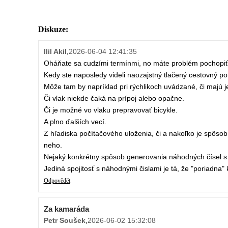
Diskuze:
Ilil Akil
,
2026-06-04 12:41:35
Oháňate sa cudzími termínmi, no máte problém pochopiť
Kedy ste naposledy videli naozajstný tlačený cestovný p
Môže tam by napríklad pri rýchlikoch uvádzané, či majú 
Či vlak niekde čaká na prípoj alebo opačne.
Či je možné vo vlaku prepravovať bicykle.
A plno ďalších vecí.
Z hľadiska počítačového uloženia, či a nakoľko je spôs
neho.
Nejaký konkrétny spôsob generovania náhodných čísel s 
Jediná spojitosť s náhodnými čislami je tá, že "poriadn
Odpovědět
Za kamaráda
Petr Soušek
,
2026-06-02 15:32:08