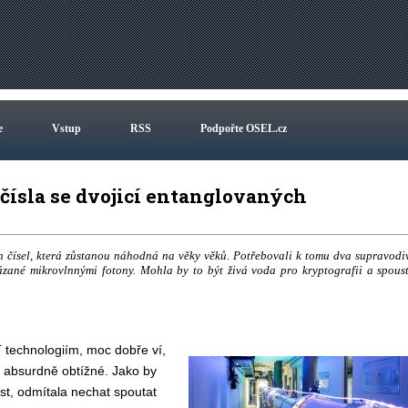
e
Vstup
RSS
Podpořte OSEL.cz
čísla se dvojicí entanglovaných
čísel, která zůstanou náhodná na věky věků. Potřebovali k tomu dva supravodi
ázané mikrovlnnými fotony. Mohla by to být živá voda pro kryptografii a spous
IT technologiím, moc dobře ví,
ž absurdně obtížné. Jako by
st, odmítala nechat spoutat