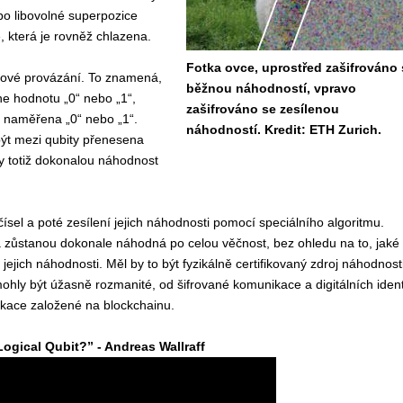
ebo libovolné superpozice
, která je rovněž chlazena.
Fotka ovce, uprostřed zašifrováno 
ntové provázání. To znamená,
běžnou náhodností, vpravo
e hodnotu „0“ nebo „1“,
zašifrováno se zesílenou
u naměřena „0“ nebo „1“.
náhodností. Kredit: ETH Zurich.
ýt mezi qubity přenesena
by totiž dokonalou náhodnost
el a poté zesílení jejich náhodnosti pomocí speciálního algoritmu.
rá zůstanou dokonale náhodná po celou věčnost, bez ohledu na to, jaké
jich náhodnosti. Měl by to být fyzikálně certifikovaný zdroj náhodnosti
hly být úžasně rozmanité, od šifrované komunikace a digitálních ident
likace založené na blockchainu.
ogical Qubit?” - Andreas Wallraff