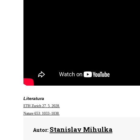
Literatura
ETH Zurich 27. 5. 2028.
Nature 653: 1033–1038.
Stanislav Mihulka
Autor: