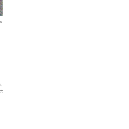
s
,
it