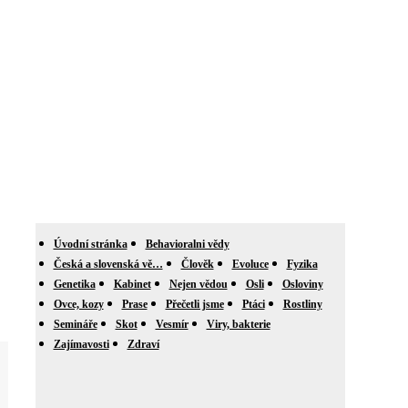
Úvodní stránka
Behavioralni vědy
Česká a slovenská vě…
Člověk
Evoluce
Fyzika
Genetika
Kabinet
Nejen vědou
Osli
Osloviny
Ovce, kozy
Prase
Přečetli jsme
Ptáci
Rostliny
Semináře
Skot
Vesmír
Viry, bakterie
Zajímavosti
Zdraví