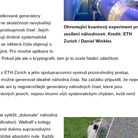
stikované generátory
ve skutečnosti nevytvářejí
Ohromující kvantový experiment p
posloupnosti čísel. Jejich
zesílení náhodnosti. Kredit: ETH
ují drobné systematické
Zurich / Daniel Winkler.
se některá čísla objevují o
 jiná. Pro mnohé aplikace to
okud jde ale o kryptografii, tam je to zcela fatální záležitost.
 z ETH Zürich a jeho spolupracovníci vyvinuli pozoruhodný postup,
 možné generovat ideálně náhodná čísla. Na začátku připustili, že neje
le ani ty nejpokročilejší generátory náhodných čísel, které jsou
ntových jevech, nejsou imunní vůči systematickým chybám, kvůli nimž
at vytěžit „dokonale“ náhodná
fication
). Wallraff s kolegy
ořené dvěma supravodivými
blízké absolutní nule. Každý