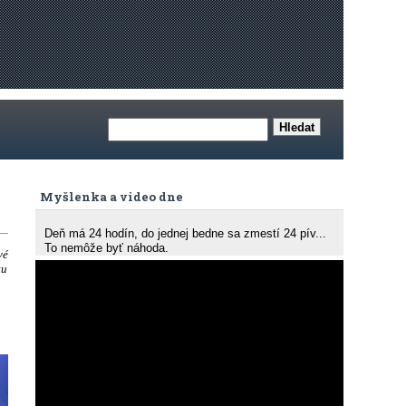
Myšlenka a video dne
Deň má 24 hodín, do jednej bedne sa zmestí 24 pív...
To nemôže byť náhoda.
vé
tu