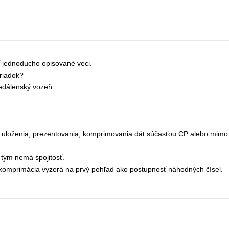
 jednoducho opisované veci.
oriadok?
jedálenský vozeň.
ob uloženia, prezentovania, komprimovania dát súčasťou CP alebo mimo
tým nemá spojitosť.
a" komprimácia vyzerá na prvý pohľad ako postupnosť náhodných čísel.