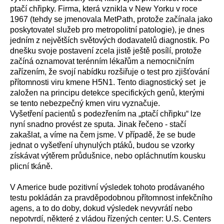
ptačí chřipky. Firma, která vznikla v New Yorku v roce
1967 (tehdy se jmenovala MetPath, protože začínala jako
poskytovatel služeb pro metropolitní patologie), je dnes
jedním z největších světových dodavatelů diagnostik. Po
dnešku svoje postavení zcela jistě ještě posílí, protože
začíná oznamovat terénním lékařům a nemocničním
zařízením, že svojí nabídku rozšiřuje o test pro zjišťování
přítomnosti viru kmene H5N1. Tento diagnostický set je
založen na principu detekce specifických genů, kterými
se tento nebezpečný kmen viru vyznačuje.
Vyšetření pacientů s podezřením na „ptačí chřipku“ lze
nyní snadno provést ze sputa. Jinak řečeno - stačí
zakašlat, a víme na čem jsme. V případě, že se bude
jednat o vyšetření uhynulých ptáků, budou se vzorky
získávat výtěrem průdušnice, nebo opláchnutím kousku
plicní tkáně.
V Americe bude pozitivní výsledek tohoto prodávaného
testu pokládán za pravděpodobnou přítomnost infekčního
agens, a to do doby, dokud výsledek nevyvrátí nebo
nepotvrdí, některé z vládou řízených center: U.S. Centers