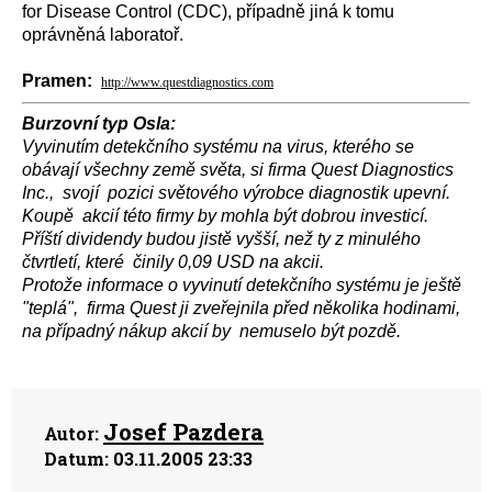
for Disease Control (CDC), případně jiná k tomu
oprávněná laboratoř.
Pramen:
http://www.questdiagnostics.com
Burzovní typ Osla:
Vyvinutím detekčního systému na virus, kterého se
obávají všechny země světa, si firma Quest Diagnostics
Inc., svojí pozici světového výrobce diagnostik upevní.
Koupě akcií této firmy by mohla být dobrou investicí.
Příští dividendy budou jistě vyšší, než ty z minulého
čtvrtletí, které činily 0,09 USD na akcii.
Protože informace o vyvinutí detekčního systému je ještě
"teplá", firma Quest ji zveřejnila před několika hodinami,
na případný nákup akcií by nemuselo být pozdě.
Josef Pazdera
Autor:
Datum:
03.11.2005 23:33