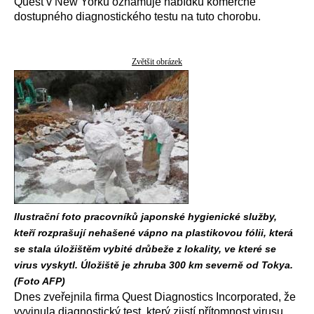
Quest v New Yorku oznamuje nabídku komerčně
dostupného diagnostického testu na tuto chorobu.
Zvětšit obrázek
Ilustrační foto pracovníků japonské hygienické služby,
kteří rozprašují nehašené vápno na plastikovou fólii, která
se stala úložištěm vybité drůbeže z lokality, ve které se
virus vyskytl. Úložiště je zhruba 300 km severně od Tokya.
(Foto AFP)
Dnes zveřejnila firma Quest Diagnostics Incorporated, že
vyvinula diagnostický test, který zjistí přítomnost virusu