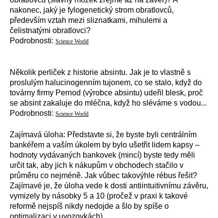
nakonec, jaký je fylogenetický strom obratlovců,
především vztah mezi sliznatkami, mihulemi a
čelistnatými obratlovci?
Podrobnosti:
Science World
Několik perliček z historie absintu. Jak je to vlastně s
proslulým halucinogenním tujonem, co se stalo, když do
továrny firmy Pernod (výrobce absintu) udeřil blesk, proč
se absint zakaluje do mléčna, když ho sléváme s vodou...
Podrobnosti:
Science World
Zajímavá úloha: Představte si, že byste byli centrálním
bankéřem a vaším úkolem by bylo ušetřit lidem kapsy –
hodnoty vydávaných bankovek (mincí) byste tedy měli
určit tak, aby jich k nákupům v obchodech stačilo v
průměru co nejméně. Jak vůbec takovýhle rébus řešit?
Zajímavé je, že úloha vede k dosti antiintuitivnímu závěru,
vymizely by násobky 5 a 10 (pročež v praxi k takové
reformě nejspíš nikdy nedojde a šlo by spíše o
optimalizaci v uvozovkách).