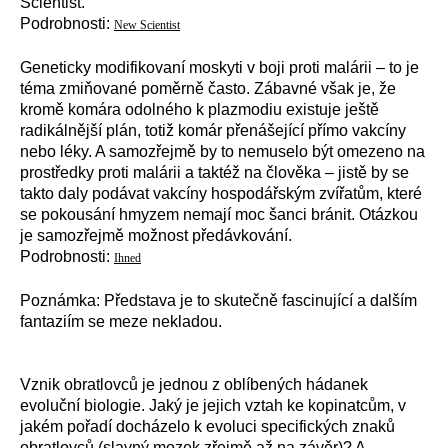
Scientist.
Podrobnosti:
New Scientist
Geneticky modifikovaní moskyti v boji proti malárii – to je
téma zmiňované poměrně často. Zábavné však je, že
kromě komára odolného k plazmodiu existuje ještě
radikálnější plán, totiž komár přenášející přímo vakcíny
nebo léky. A samozřejmě by to nemuselo být omezeno na
prostředky proti malárii a taktéž na člověka – jistě by se
takto daly podávat vakcíny hospodářským zvířatům, které
se pokousání hmyzem nemají moc šanci bránit. Otázkou
je samozřejmě možnost předávkování.
Podrobnosti:
Ihned
Poznámka: Představa je to skutečně fascinující a dalším
fantaziím se meze nekladou.
Vznik obratlovců je jednou z oblíbených hádanek
evoluční biologie. Jaký je jejich vztah ke kopinatcům, v
jakém pořadí docházelo k evoluci specifických znaků
obratlovců (slavný mozek zřejmě až na závěr)? A