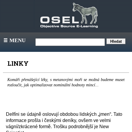
MENU
III
LINKY
Komáři přenášející léky, s metanovými moři se možná budeme muset
rozloučit, jak optimalizovat nominální hodnoty mincí...
Delfíni se údajně oslovují obdobou lidských „jmen“. Tato
informace prošla i českými deníky, ovšem ve velmi
vágní/zkrácené formě. Trošku podrobnější je New