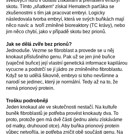
světových lídrů v oblasti získávání a přenášení embryí
skotu. Tímto „sňatkem“ získal Hematech parťáka se
zkušenostmi s tím jak pracovat embryi. Logicky
následovala tvorba embryí, která ve svých buňkách mají
něco navíc a tvoří zmíněné bioreaktory (TC krávy), nebo
jim něco chybí, jako v případě skotu bez prionů.
Jak se dělá zvíře bez prionů?
Jednoduše. Vezme se fibroblast a provede se u něj
knokaut příslušného genu. Pak už se jen jiné buňce
(vaječné buňce) její vlastní genetická informace kapilárou
vycucne a podstrčí se jí jádro ze zmíněného fibroblastu.
Když se to udělá šikovně, embryo si toho nevšimne a
narodí se jedinec, který je normální. Tedy až na to, že
nemá prionový protein.
Trošku podrobněji
Jeden knokaut ale ve skutečnosti nestačí. Na kultuře
buněk fibroblastů je potřeba provést knokauty dva. To
proto, protože gen má dvě části (jednu alelu získáváme
od matky, druhouod otce). Aby buňka prionový protein
vůbec netvořila, je potřeba zničit obě součásti genu. Na