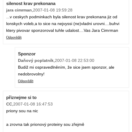
silenost krav prekonana
jara cimrman
,
2007-01-08 19:59:28
...v ceskych podminkach byla silenost krav prekonana jiz od
lonskych voleb,a to sice na nejvyssi (ne)vladni urovni....buhvi
ktery pivovar sponzoroval tuhle udalost....Vas Jara Cimrman
Odpovědět
Sponzor
Daňový poplatník
,
2007-01-08 22:53:00
Budiž mi ospravedlněním, že sice jsem sponzor, ale
nedobrovolny!
Odpovědět
přiznejme si to
CC
,
2007-01-08 16:47:53
priony sou na nic
a zrovna tak prionový proteiny sou zřejmě