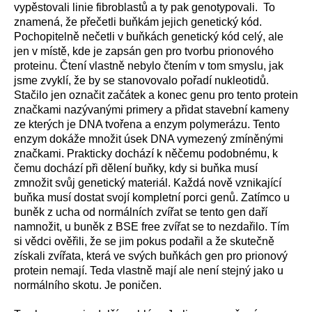
vypěstovali linie fibroblastů a ty pak genotypovali. To
znamená, že přečetli buňkám jejich genetický kód.
Pochopitelně nečetli v buňkách genetický kód celý, ale
jen v místě, kde je zapsán gen pro tvorbu prionového
proteinu. Čtení vlastně nebylo čtením v tom smyslu, jak
jsme zvyklí, že by se stanovovalo pořadí nukleotidů.
Stačilo jen označit začátek a konec genu pro tento protein
značkami nazývanými primery a přidat stavební kameny
ze kterých je DNA tvořena a enzym polymerázu. Tento
enzym dokáže množit úsek DNA vymezený zmíněnými
značkami. Prakticky dochází k něčemu podobnému, k
čemu dochází při dělení buňky, kdy si buňka musí
zmnožit svůj genetický materiál. Každá nově vznikající
buňka musí dostat svojí kompletní porci genů. Zatímco u
buněk z ucha od normálních zvířat se tento gen daří
namnožit, u buněk z BSE free zvířat se to nezdařilo. Tím
si vědci ověřili, že se jim pokus podařil a že skutečně
získali zvířata, která ve svých buňkách gen pro prionový
protein nemají. Teda vlastně mají ale není stejný jako u
normálního skotu. Je poničen.