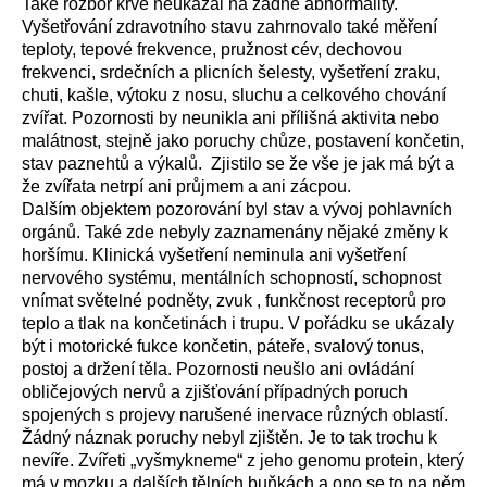
Také rozbor krve neukázal na žádné abnormality.
Vyšetřování zdravotního stavu zahrnovalo také měření
teploty, tepové frekvence, pružnost cév, dechovou
frekvenci, srdečních a plicních šelesty, vyšetření zraku,
chuti, kašle, výtoku z nosu, sluchu a celkového chování
zvířat. Pozornosti by neunikla ani přílišná aktivita nebo
malátnost, stejně jako poruchy chůze, postavení končetin,
stav paznehtů a výkalů. Zjistilo se že vše je jak má být a
že zvířata netrpí ani průjmem a ani zácpou.
Dalším objektem pozorování byl stav a vývoj pohlavních
orgánů. Také zde nebyly zaznamenány nějaké změny k
horšímu. Klinická vyšetření neminula ani vyšetření
nervového systému, mentálních schopností, schopnost
vnímat světelné podněty, zvuk , funkčnost receptorů pro
teplo a tlak na končetinách i trupu. V pořádku se ukázaly
být i motorické fukce končetin, páteře, svalový tonus,
postoj a držení těla. Pozornosti neušlo ani ovládání
obličejových nervů a zjišťování případných poruch
spojených s projevy narušené inervace různých oblastí.
Žádný náznak poruchy nebyl zjištěn. Je to tak trochu k
nevíře. Zvířeti „vyšmykneme“ z jeho genomu protein, který
má v mozku a dalších tělních buňkách a ono se to na něm