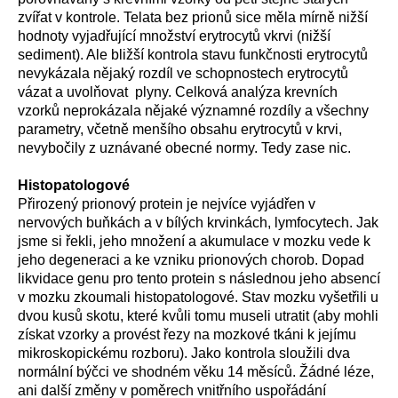
zvířat v kontrole. Telata bez prionů sice měla mírně nižší
hodnoty vyjadřující množství erytrocytů vkrvi (nižší
sediment). Ale bližší kontrola stavu funkčnosti erytrocytů
nevykázala nějaký rozdíl ve schopnostech erytrocytů
vázat a uvolňovat plyny. Celková analýza krevních
vzorků neprokázala nějaké významné rozdíly a všechny
parametry, včetně menšího obsahu erytrocytů v krvi,
nevybočily z uznávané obecné normy. Tedy zase nic.
Histopatologové
Přirozený prionový protein je nejvíce vyjádřen v
nervových buňkách a v bílých krvinkách, lymfocytech. Jak
jsme si řekli, jeho množení a akumulace v mozku vede k
jeho degeneraci a ke vzniku prionových chorob. Dopad
likvidace genu pro tento protein s následnou jeho absencí
v mozku zkoumali histopatologové. Stav mozku vyšetřili u
dvou kusů skotu, které kvůli tomu museli utratit (aby mohli
získat vzorky a provést řezy na mozkové tkáni k jejímu
mikroskopickému rozboru). Jako kontrola sloužili dva
normální býčci ve shodném věku 14 měsíců. Žádné léze,
ani další změny v poměrech vnitřního uspořádání