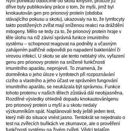
Nyní poněkud odbočíme od skotu kmyším, protože již
dříve byly publikovány práce o tom, že myši, jimž byl
knokautován gen pro prionový protein (obdoba
stávajícího pokusu u skotu), ukazovaly na to, že lymfocyty
takto postižených zvířat mají sníženou reakci na dráždění
mitogeny. Mělo se tedy za to, že prionový protein hraje v
těle úlohu na níž závisí správná funkce imunitního
systému – schopnost reagovat na podněty a včasným
zahájením patřičné odpovědi po napadení bakteriální či
virovou infekcí. U skotu se ale tento neblahý vliv, vyřazení
genu pro prionovy protein na snížené funkčnosti
imunitního aparátu, neprojevil. To znamená, že
domněnka o jeho úloze v lymfotech při rozpoznávání
cizího a vlastního a jeho účast ve správném fungování
imunitního aparátu, se neukázala být správnou. Funkce
tohoto proteinu v našich tělech zůstává dál neobjasněna.
Rozdílné výsledky ohledně dopadu knokautovánígenu
pro prionový protein u myší a u skotu nedaly
výzkumníkům spát. Naplánovali tedy ještě jeden test,
který měl do situace vnést jasno. Tentokrát se nejednalo o
test na zvířecích buňkách ve zkumavce, ale o prověření
funkčnosti systému na živém zvířeti. Vědci telatům