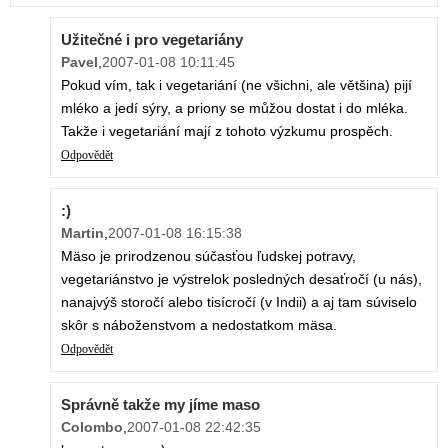
Užitečné i pro vegetariány
Pavel
,
2007-01-08 10:11:45
Pokud vím, tak i vegetariání (ne všichni, ale většina) pijí
mléko a jedí sýry, a priony se můžou dostat i do mléka.
Takže i vegetariání mají z tohoto výzkumu prospěch.
Odpovědět
:)
Martin
,
2007-01-08 16:15:38
Mäso je prirodzenou súčasťou ľudskej potravy,
vegetariánstvo je výstrelok posledných desaťročí (u nás),
nanajvýš storočí alebo tisícročí (v Indii) a aj tam súviselo
skôr s náboženstvom a nedostatkom mäsa.
Odpovědět
Správně takže my jíme maso
Colombo
,
2007-01-08 22:42:35