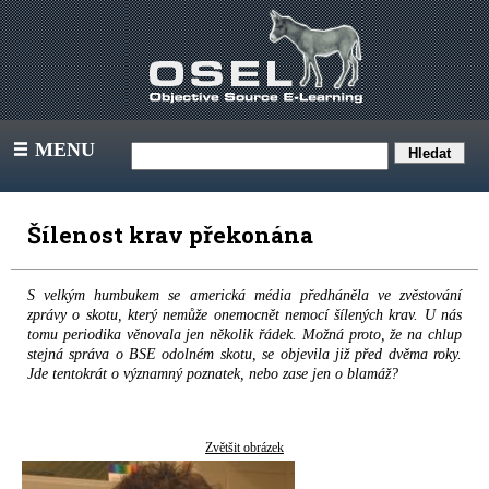
MENU
III
Šílenost krav překonána
S velkým humbukem se americká média předháněla ve zvěstování
zprávy o skotu, který nemůže onemocnět nemocí šílených krav. U nás
tomu periodika věnovala jen několik řádek. Možná proto, že na chlup
stejná správa o BSE odolném skotu, se objevila již před dvěma roky.
Jde tentokrát o významný poznatek, nebo zase jen o blamáž?
Zvětšit obrázek