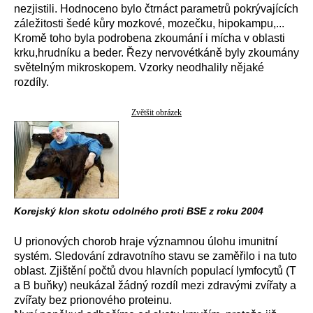
nezjistili. Hodnoceno bylo čtrnáct parametrů pokrývajících
záležitosti šedé kůry mozkové, mozečku, hipokampu,...
Kromě toho byla podrobena zkoumání i mícha v oblasti
krku,hrudníku a beder. Řezy nervovétkáně byly zkoumány
světelným mikroskopem. Vzorky neodhalily nějaké
rozdíly.
Zvětšit obrázek
Korejský klon skotu odolného proti BSE z roku 2004
U prionových chorob hraje významnou úlohu imunitní
systém. Sledování zdravotního stavu se zaměřilo i na tuto
oblast. Zjištění počtů dvou hlavních populací lymfocytů (T
a B buňky) neukázal žádný rozdíl mezi zdravými zvířaty a
zvířaty bez prionového proteinu.