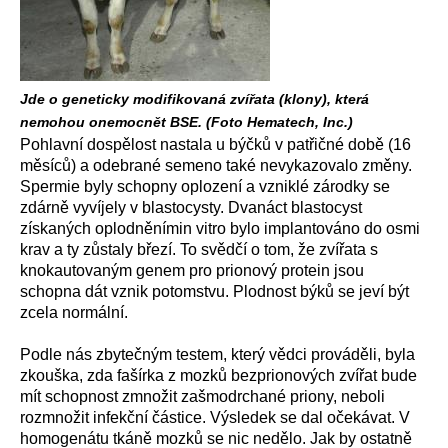
Jde o geneticky modifikovaná zvířata (klony), která
nemohou onemocnět BSE. (Foto Hematech, Inc.)
Pohlavní dospělost nastala u býčků v patřičné době (16
měsíců) a odebrané semeno také nevykazovalo změny.
Spermie byly schopny oplození a vzniklé zárodky se
zdárně vyvíjely v blastocysty. Dvanáct blastocyst
získaných oplodněnímin vitro bylo implantováno do osmi
krav a ty zůstaly březí. To svědčí o tom, že zvířata s
knokautovaným genem pro prionový protein jsou
schopna dát vznik potomstvu. Plodnost býků se jeví být
zcela normální.
Podle nás zbytečným testem, který vědci prováděli, byla
zkouška, zda fašírka z mozků bezprionových zvířat bude
mít schopnost zmnožit zašmodrchané priony, neboli
rozmnožit infekční částice. Výsledek se dal očekávat. V
homogenátu tkáně mozků se nic nedělo. Jak by ostatně