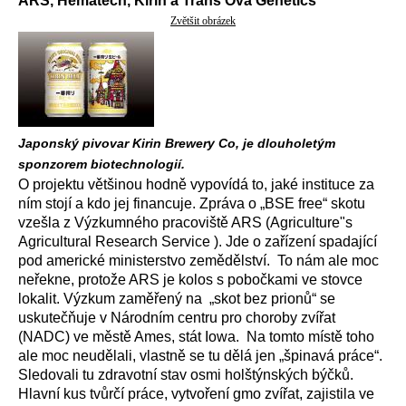
ARS, Hematech, Kirin a Trans Ova Genetics
Zvětšit obrázek
Japonský pivovar Kirin Brewery Co, je dlouholetým
sponzorem biotechnologií.
O projektu většinou hodně vypovídá to, jaké instituce za
ním stojí a kdo jej financuje. Zpráva o „BSE free“ skotu
vzešla z Výzkumného pracoviště ARS (Agriculture"s
Agricultural Research Service ). Jde o zařízení spadající
pod americké ministerstvo zemědělství. To nám ale moc
neřekne, protože ARS je kolos s pobočkami ve stovce
lokalit. Výzkum zaměřený na „skot bez prionů“ se
uskutečňuje v Národním centru pro choroby zvířat
(NADC) ve městě Ames, stát Iowa. Na tomto místě toho
ale moc neudělali, vlastně se tu dělá jen „špinavá práce“.
Sledovali tu zdravotní stav osmi holštýnských býčků.
Hlavní kus tvůrčí práce, vytvoření gmo zvířat, zajistila ve