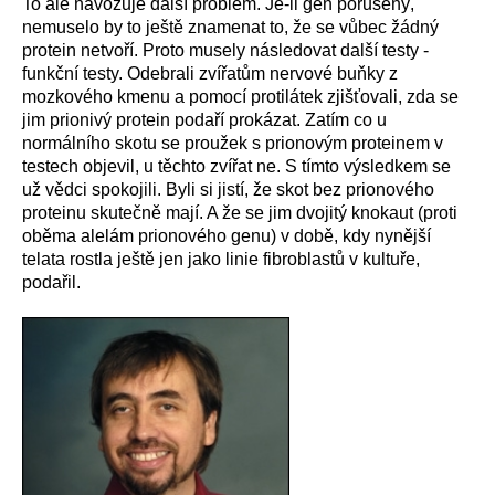
To ale navozuje další problém. Je-li gen porušený,
nemuselo by to ještě znamenat to, že se vůbec žádný
protein netvoří. Proto musely následovat další testy -
funkční testy. Odebrali zvířatům nervové buňky z
mozkového kmenu a pomocí protilátek zjišťovali, zda se
jim prionivý protein podaří prokázat. Zatím co u
normálního skotu se proužek s prionovým proteinem v
testech objevil, u těchto zvířat ne. S tímto výsledkem se
už vědci spokojili. Byli si jistí, že skot bez prionového
proteinu skutečně mají. A že se jim dvojitý knokaut (proti
oběma alelám prionového genu) v době, kdy nynější
telata rostla ještě jen jako linie fibroblastů v kultuře,
podařil.