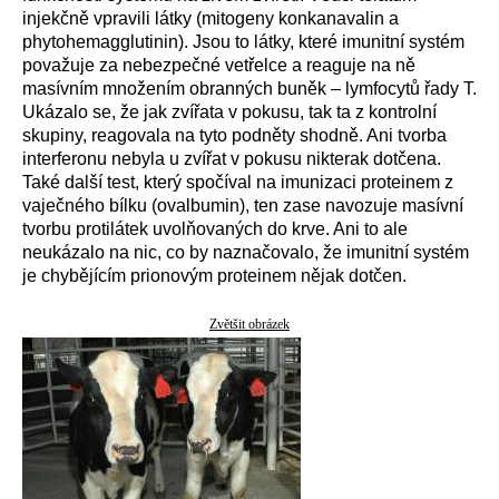
injekčně vpravili látky (mitogeny konkanavalin a
phytohemagglutinin). Jsou to látky, které imunitní systém
považuje za nebezpečné vetřelce a reaguje na ně
masívním množením obranných buněk – lymfocytů řady T.
Ukázalo se, že jak zvířata v pokusu, tak ta z kontrolní
skupiny, reagovala na tyto podněty shodně. Ani tvorba
interferonu nebyla u zvířat v pokusu nikterak dotčena.
Také další test, který spočíval na imunizaci proteinem z
vaječného bílku (ovalbumin), ten zase navozuje masívní
tvorbu protilátek uvolňovaných do krve. Ani to ale
neukázalo na nic, co by naznačovalo, že imunitní systém
je chybějícím prionovým proteinem nějak dotčen.
Zvětšit obrázek