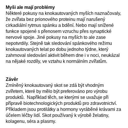
Myši ale mají problémy
Některé pokusy na knokautovaných myších naznačovaly,
že zvířata bez prionového proteinu mají narušený
cirkadiální rytmus spánku a bdění. Nebo mají snížené
funkce spojené s přenosem vzruchu přes synaptické
nervové spoje. Jiné pokusy na myších to ale zase
nepotvrdily. Stejně tak sledování spánkového režimu
knokautovaných telat po dobu jednoho týdne, který
zahrnoval sledování aktivit během dne i v noci, neukázal
na nějaké rozdíly, ve vztahu k normálním zvířatům.
Závěr
Zmíněný knokautovaný skot se zdá být vhodným
zvířetem, které by mělo být preferováno pro výrobu
produktů. Například těch, se kterými se uvažuje při
přípravě biotechnologických produktů pro zdravotnictví.
Příkladem jsou protilátky a hormony vyráběné krávami za
účelem léčby lidí. Skot používaný k výrobě želatiny,
kolagenu, séra a plasmy.