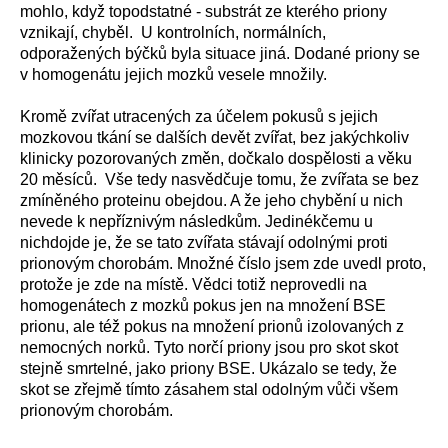
mohlo, když topodstatné - substrát ze kterého priony
vznikají, chyběl. U kontrolních, normálních,
odporažených býčků byla situace jiná. Dodané priony se
v homogenátu jejich mozků vesele množily.
Kromě zvířat utracených za účelem pokusů s jejich
mozkovou tkání se dalších devět zvířat, bez jakýchkoliv
klinicky pozorovaných změn, dočkalo dospělosti a věku
20 měsíců. Vše tedy nasvědčuje tomu, že zvířata se bez
zmíněného proteinu obejdou. A že jeho chybění u nich
nevede k nepříznivým následkům. Jedinékčemu u
nichdojde je, že se tato zvířata stávají odolnými proti
prionovým chorobám. Množné číslo jsem zde uvedl proto,
protože je zde na místě. Vědci totiž neprovedli na
homogenátech z mozků pokus jen na množení BSE
prionu, ale též pokus na množení prionů izolovaných z
nemocných norků. Tyto norčí priony jsou pro skot skot
stejně smrtelné, jako priony BSE. Ukázalo se tedy, že
skot se zřejmě tímto zásahem stal odolným vůči všem
prionovým chorobám.