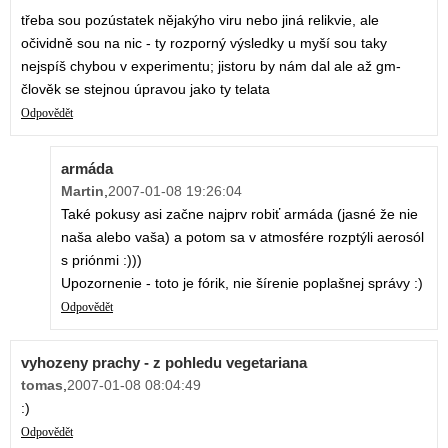
třeba sou pozústatek nějakýho viru nebo jiná relikvie, ale
očividně sou na nic - ty rozporný výsledky u myší sou taky
nejspíš chybou v experimentu; jistoru by nám dal ale až gm-
člověk se stejnou úpravou jako ty telata
Odpovědět
armáda
Martin
,
2007-01-08 19:26:04
Také pokusy asi začne najprv robiť armáda (jasné že nie
naša alebo vaša) a potom sa v atmosfére rozptýli aerosól
s priónmi :)))
Upozornenie - toto je fórik, nie šírenie poplašnej správy :)
Odpovědět
vyhozeny prachy - z pohledu vegetariana
tomas
,
2007-01-08 08:04:49
:)
Odpovědět