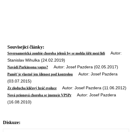
Související články:
Autor:
Severoamerická zombie choroba jelenů by se mohla šířit mezi lidi
Stanislav Mihulka (24.02.2019)
Autor: Josef Pazdera (02.05.2017)
Navádí Parkinsona vagus?
Autor: Josef Pazdera
Paměť je vlastně jen šílenost pod kontrolou
(03.07.2015)
Autor: Josef Pazdera (11.06.2012)
Ze zloducha klíčový hráč evoluce
Autor: Josef Pazdera
Nová prionová choroba se jmenuje VPSPr
(16.08.2010)
Diskuze: