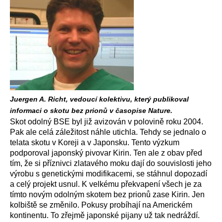
Juergen A. Richt, vedoucí kolektivu, který publikoval
informaci o skotu bez prionů v časopise Nature.
Skot odolný BSE byl již avizován v polovině roku 2004.
Pak ale celá záležitost náhle utichla. Tehdy se jednalo o
telata skotu v Koreji a v Japonsku. Tento výzkum
podporoval japonský pivovar Kirin. Ten ale z obav před
tím, že si příznivci zlatavého moku dají do souvislosti jeho
výrobu s genetickými modifikacemi, se stáhnul dopozadí
a celý projekt usnul. K velkému překvapení všech je za
tímto novým odolným skotem bez prionů zase Kirin. Jen
kolbiště se změnilo. Pokusy probíhají na Americkém
kontinentu. To zřejmě japonské pijany už tak nedráždí.