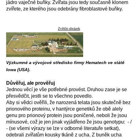
jádro vaječné buňky. Zvířata jsou tedy současně klonem
zvířete, ze kterého jsou odebrány fibroblastové buňky.
Zvětšit obrázek
Výzkumné a vývojové středisko firmy Hematech ve státě
Iowa (USA).
Důvěřuj, ale prověřuj
Jednou věcí je vše potřebné provést. Druhou zase je se
přesvědčit, jestli se to všechno povedlo.
Aby si vědci ověřili, že narozená telata jsou skutečně bez
prionového proteinu, v hantýrce genetiků že obě alely
genu pro prionový protein jsou poničené, neboli že jsou
mínusové, což je jen jinak vyjádřeno že jsou genotypu: - /
- (se všemi výrazy se lze v odborné literatuře setkat),
odebrali zvířatům kousky tkáně z ucha. Z buněk ucha