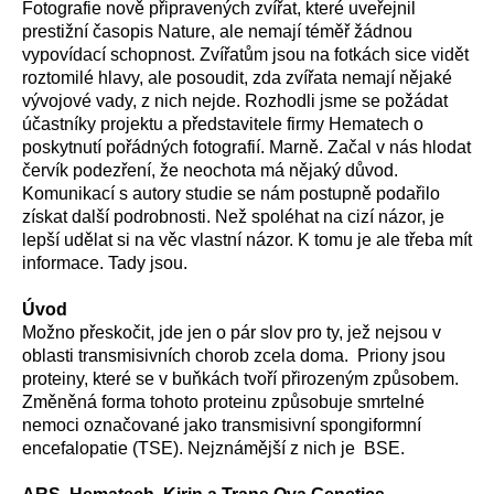
Fotografie nově připravených zvířat, které uveřejnil
prestižní časopis Nature, ale nemají téměř žádnou
vypovídací schopnost. Zvířatům jsou na fotkách sice vidět
roztomilé hlavy, ale posoudit, zda zvířata nemají nějaké
vývojové vady, z nich nejde. Rozhodli jsme se požádat
účastníky projektu a představitele firmy Hematech o
poskytnutí pořádných fotografií. Marně. Začal v nás hlodat
červík podezření, že neochota má nějaký důvod.
Komunikací s autory studie se nám postupně podařilo
získat další podrobnosti. Než spoléhat na cizí názor, je
lepší udělat si na věc vlastní názor. K tomu je ale třeba mít
informace. Tady jsou.
Úvod
Možno přeskočit, jde jen o pár slov pro ty, jež nejsou v
oblasti transmisivních chorob zcela doma. Priony jsou
proteiny, které se v buňkách tvoří přirozeným způsobem.
Změněná forma tohoto proteinu způsobuje smrtelné
nemoci označované jako transmisivní spongiformní
encefalopatie (TSE). Nejznámější z nich je BSE.