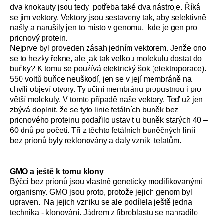
dva knokauty jsou tedy potřeba také dva nástroje. Říká
se jim vektory. Vektory jsou sestaveny tak, aby selektivně
našly a narušily jen to místo v genomu, kde je gen pro
prionový protein.
Nejprve byl proveden zásah jedním vektorem. Jenže ono
se to hezky řekne, ale jak tak velkou molekulu dostat do
buňky? K tomu se používá elektrický šok (elektroporace).
550 voltů buňce neuškodí, jen se v její membráně na
chvíli objeví otvory. Ty učiní membránu propustnou i pro
větší molekuly. V tomto případě naše vektory. Teď už jen
zbývá doplnit, že se tyto linie fetálních buněk bez
prionového proteinu podařilo ustavit u buněk starých 40 –
60 dnů po početí. Tři z těchto fetálních buněčných linií
bez prionů byly reklonovány a daly vznik telatům.
GMO a ještě k tomu klony
Býčci bez prionů jsou vlastně geneticky modifikovanými
organismy. GMO jsou proto, protože jejich genom byl
upraven. Na jejich vzniku se ale podílela ještě jedna
technika - klonování. Jádrem z fibroblastu se nahradilo