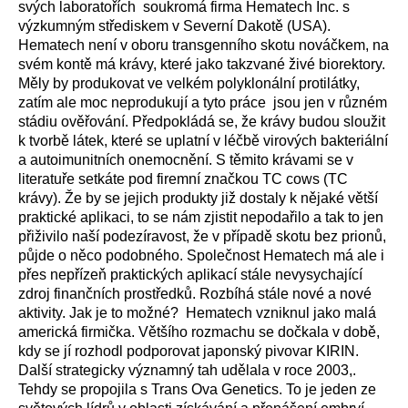
svých laboratořích soukromá firma Hematech Inc. s
výzkumným střediskem v Severní Dakotě (USA).
Hematech není v oboru transgenního skotu nováčkem, na
svém kontě má krávy, které jako takzvané živé biorektory.
Měly by produkovat ve velkém polyklonální protilátky,
zatím ale moc neprodukují a tyto práce jsou jen v různém
stádiu ověřování. Předpokládá se, že krávy budou sloužit
k tvorbě látek, které se uplatní v léčbě virových bakteriální
a autoimunitních onemocnění. S těmito krávami se v
literatuře setkáte pod firemní značkou TC cows (TC
krávy). Že by se jejich produkty již dostaly k nějaké větší
praktické aplikaci, to se nám zjistit nepodařilo a tak to jen
přiživilo naší podezíravost, že v případě skotu bez prionů,
půjde o něco podobného. Společnost Hematech má ale i
přes nepřízeň praktických aplikací stále nevysychající
zdroj finančních prostředků. Rozbíhá stále nové a nové
aktivity. Jak je to možné? Hematech vzniknul jako malá
americká firmička. Většího rozmachu se dočkala v době,
kdy se jí rozhodl podporovat japonský pivovar KIRIN.
Další strategicky významný tah udělala v roce 2003,.
Tehdy se propojila s Trans Ova Genetics. To je jeden ze