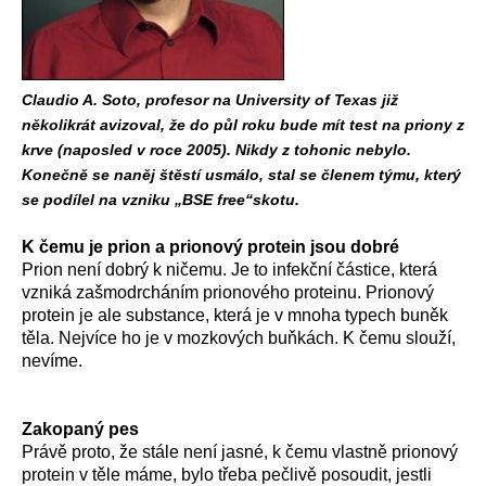
Claudio A. Soto, profesor na University of Texas již
několikrát avizoval, že do půl roku bude mít test na priony z
krve (naposled v roce 2005). Nikdy z tohonic nebylo.
Konečně se naněj štěstí usmálo, stal se členem týmu, který
se podílel na vzniku „BSE free“skotu.
K čemu je prion a prionový protein jsou dobré
Prion není dobrý k ničemu. Je to infekční částice, která
vzniká zašmodrcháním prionového proteinu. Prionový
protein je ale substance, která je v mnoha typech buněk
těla. Nejvíce ho je v mozkových buňkách. K čemu slouží,
nevíme.
Zakopaný pes
Právě proto, že stále není jasné, k čemu vlastně prionový
protein v těle máme, bylo třeba pečlivě posoudit, jestli