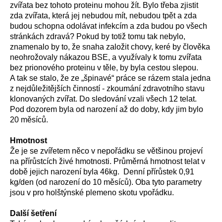
zvířata bez tohoto proteinu mohou žít. Bylo třeba zjistit
zda zvířata, která jej nebudou mít, nebudou tpět a zda
budou schopna odolávat infekcím a zda budou po všech
stránkách zdravá? Pokud by totiž tomu tak nebylo,
znamenalo by to, že snaha založit chovy, keré by člověka
neohrožovaly nákazou BSE, a využívaly k tomu zvířata
bez prionového proteinu v těle, by byla cestou slepou.
A tak se stalo, že ze „špinavé“ práce se rázem stala jedna
z nejdůležitějších činností - zkoumání zdravotního stavu
klonovaných zvířat. Do sledování vzali všech 12 telat.
Pod dozorem byla od narození až do doby, kdy jim bylo
20 měsíců.
Hmotnost
Že je se zvířetem něco v nepořádku se většinou projeví
na přírůstcích živé hmotnosti. Průměrná hmotnost telat v
době jejich narození byla 46kg. Denní přírůstek 0,91
kg/den (od narození do 10 měsíců). Oba tyto parametry
jsou v pro holštýnské plemeno skotu vpořádku.
Další šetření