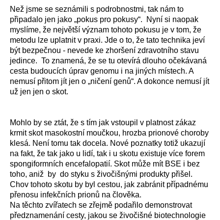
Než jsme se seznámili s podrobnostmi, tak nám to
připadalo jen jako „pokus pro pokusy“. Nyní si naopak
myslíme, že největší význam tohoto pokusu je v tom, že
metodu lze uplatnit v praxi. Jde o to, že tato technika jeví
být bezpečnou - nevede ke zhoršení zdravotního stavu
jedince. To znamená, že se tu otevírá dlouho očekávaná
cesta budoucích úprav genomu i na jiných místech. A
nemusí přitom jít jen o „ničení genů“. A dokonce nemusí jít
už jen jen o skot.
Mohlo by se ztát, že s tím jak vstoupil v platnost zákaz
krmit skot masokostní moučkou, hrozba prionové choroby
klesá. Není tomu tak docela. Nové poznatky totiž ukazují
na fakt, že tak jako u lidí, tak i u skotu existuje více forem
spongiformních encefalopatií. Skot může mít BSE i bez
toho, aniž by do styku s živočišnými produkty přišel.
Chov tohoto skotu by byl cestou, jak zabránit případnému
přenosu infekčních prionů na člověka.
Na těchto zvířatech se zřejmě podařilo demonstrovat
předznamenání cesty, jakou se živočišné biotechnologie