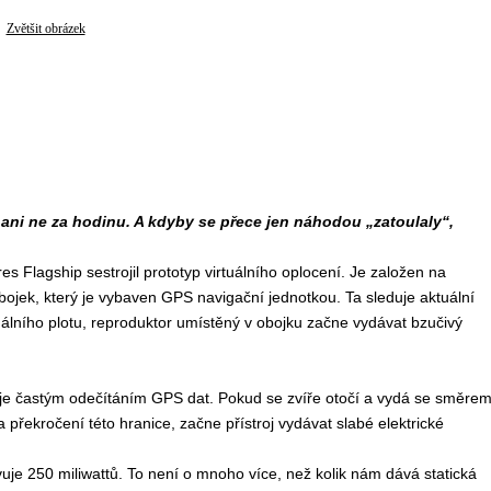
Zvětšit obrázek
ani ne za hodinu. A kdyby se přece jen náhodou „zatoulaly“,
 Flagship sestrojil prototyp virtuálního oplocení. Je založen na
bojek, který je vybaven GPS navigační jednotkou. Ta sleduje aktuální
tuálního plotu, reproduktor umístěný v obojku začne vydávat bzučivý
čuje častým odečítáním GPS dat. Pokud se zvíře otočí a vydá se směre
 překročení této hranice, začne přístroj vydávat slabé elektrické
uje 250 miliwattů. To není o mnoho více, než kolik nám dává statická