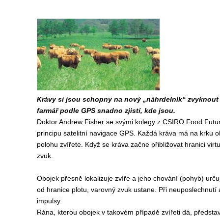
Krávy si jsou schopny na nový „náhrdelník“ zvyknout 
farmář podle GPS snadno zjistí, kde jsou.
Doktor Andrew Fisher se svými kolegy z CSIRO Food Futures
principu satelitní navigace GPS. Každá kráva má na krku o
polohu zvířete. Když se kráva začne přibližovat hranici vir
zvuk.
Obojek přesně lokalizuje zvíře a jeho chování (pohyb) ur
od hranice plotu, varovný zvuk ustane. Při neuposlechnutí a
impulsy.
Rána, kterou obojek v takovém případě zvířeti dá, představ