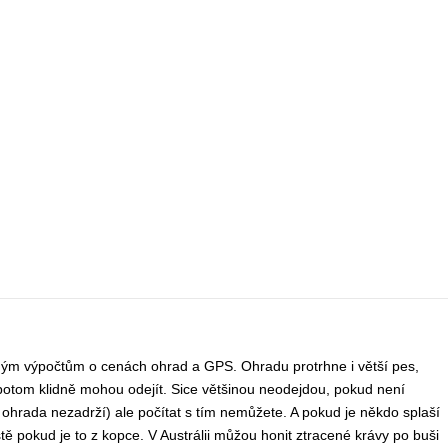
ým výpočtům o cenách ohrad a GPS. Ohradu protrhne i větší pes,
vy potom klidně mohou odejít. Sice většinou neodejdou, pokud není
ohrada nezadrží) ale počítat s tím nemůžete. A pokud je někdo splaší
áště pokud je to z kopce. V Austrálii můžou honit ztracené krávy po buši