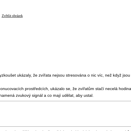
Zvětšit obrázek
yzkoušet ukázaly, že zvířata nejsou stresována o nic víc, než když jsou
donucovacích prostředcích, ukázalo se, že zvířatům stačí necelá hodina
znamená zvukový signál a co mají udělat, aby ustal.