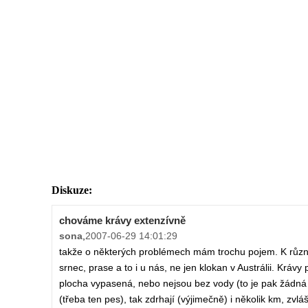
Diskuze:
chováme krávy extenzívně
sona
,
2007-06-29 14:01:29
takže o některých problémech mám trochu pojem. K různ
srnec, prase a to i u nás, ne jen klokan v Austrálii. Krá
plocha vypasená, nebo nejsou bez vody (to je pak žádná 
(třeba ten pes), tak zdrhají (výjimečně) i několik km, zvl