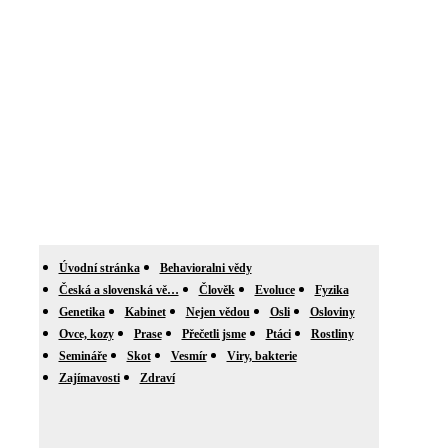
Úvodní stránka
Behavioralni vědy
Česká a slovenská vě…
Člověk
Evoluce
Fyzika
Genetika
Kabinet
Nejen vědou
Osli
Osloviny
Ovce, kozy
Prase
Přečetli jsme
Ptáci
Rostliny
Semináře
Skot
Vesmír
Viry, bakterie
Zajímavosti
Zdraví