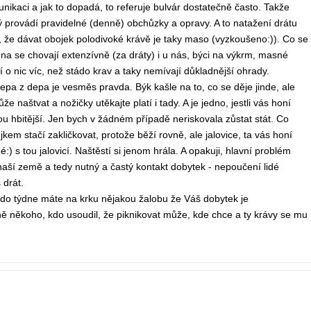
nikaci a jak to dopadá, to referuje bulvár dostatečně často. Takže
ý provádí pravidelné (denně) obchůzky a opravy. A to natažení drátu
t je, že dávat obojek polodivoké krávě je taky maso (vyzkoušeno:)). Co se
ena se chovají extenzívně (za dráty) i u nás, býci na výkrm, masné
 o nic víc, než stádo krav a taky nemívají důkladnější ohrady.
epa z depa je vesměs pravda. Býk kašle na to, co se děje jinde, ale
e naštvat a nožičky utěkajte platí i tady. A je jedno, jestli vás honí
ou hbitější. Jen bych v žádném případě neriskovala zůstat stát. Co
em stačí zakličkovat, protože běží rovně, ale jalovice, ta vás honí
 s tou jalovicí. Naštěstí si jenom hrála. A opakuji, hlavní problém
 naší země a tedy nutný a častý kontakt dobytek - nepoučení lidé
 drát.
a do týdne máte na krku nějakou žalobu že Váš dobytek je
ně někoho, kdo usoudil, že piknikovat může, kde chce a ty krávy se mu