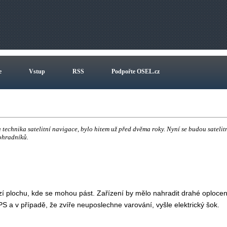
e
Vstup
RSS
Podpořte OSEL.cz
a technika satelitní navigace, bylo hitem už před dvěma roky. Nyní se budou satelit
 ohradníků.
mezí plochu, kde se mohou pást. Zařízení by mělo nahradit drahé oplocen
PS a v případě, že zvíře neuposlechne varování, vyšle elektrický šok.