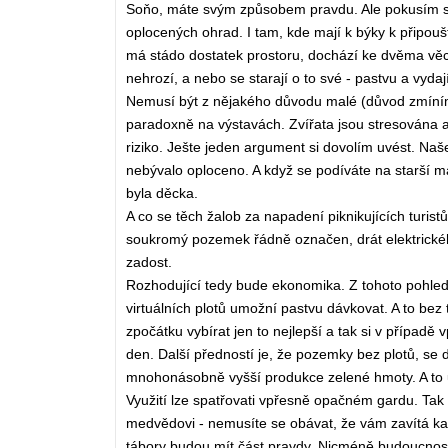
Soňo, máte svým způsobem pravdu. Ale pokusím se t
oplocených ohrad. I tam, kde mají k býky k připouš
má stádo dostatek prostoru, dochází ke dvěma vě
nehrozí, a nebo se starají o to své - pastvu a vydaj
Nemusí být z nějakého důvodu malé (důvod zmíním 
paradoxně na výstavách. Zvířata jsou stresována a
riziko. Ješte jeden argument si dovolím uvést. Naše
nebývalo oploceno. A když se podíváte na starší malí
byla děcka.
A co se těch žalob za napadení piknikujících turist
soukromý pozemek řádně označen, drát elektrickéh
zadost.
Rozhodující tedy bude ekonomika. Z tohoto pohle
virtuálních plotů umožní pastvu dávkovat. A to bez 
zpočátku vybírat jen to nejlepší a tak si v přípa
den. Další předností je, že pozemky bez plotů, s
mnohonásobně vyšší produkce zelené hmoty. A to už
Využití lze spatřovati vpřesně opačném gardu. Tak
medvědovi - nemusíte se obávat, že vám zavítá k
tábory budou mít část pravdy. Nicméně budoucnost 