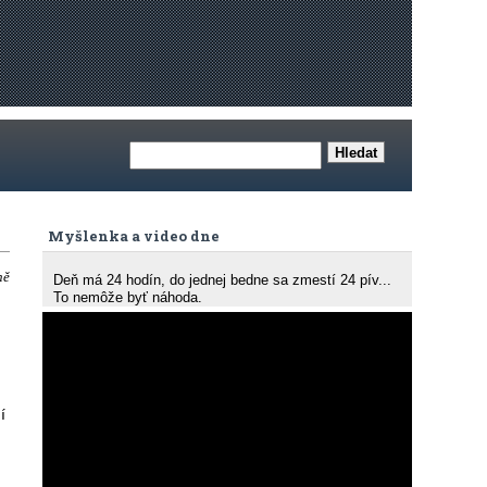
Myšlenka a video dne
ně
Deň má 24 hodín, do jednej bedne sa zmestí 24 pív...
To nemôže byť náhoda.
í