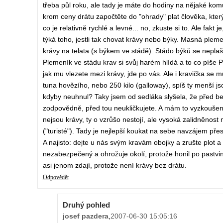
třeba půl roku, ale tady je máte do hodiny na nějaké komu
krom ceny drátu započtěte do "ohrady" plat člověka, kter
co je relativně rychlé a levné... no, zkuste si to. Ale fak
týká toho, jestli tak chovat krávy nebo býky. Masná plem
krávy na telata (s býkem ve stádě). Stádo býků se neplaší
Plemeník ve stádu krav si svůj harém hlídá a to co píše P
jak mu vlezete mezi krávy, jde po vás. Ale i kravička se můž
tuna hovězího, nebo 250 kilo (galloway), spíš ty menší js
kdyby neuhnul? Taky jsem od sedláka slyšela, že před bejk
zodpovědně, před tou neukličkujete. A mám to vyzkoušené:)
nejsou krávy, ty o vzrůšo nestojí, ale vysoká zalidněnost
("turisté"). Tady je nejlepší koukat na sebe navzájem přes
A najisto: dejte u nás svým kravám obojky a zrušte plot 
nezabezpečený a ohrožuje okolí, protože honil po pastvi
asi jenom zdají, protože není krávy bez drátu.
Odpovědět
Druhý pohled
josef pazdera
,
2007-06-30 15:05:16