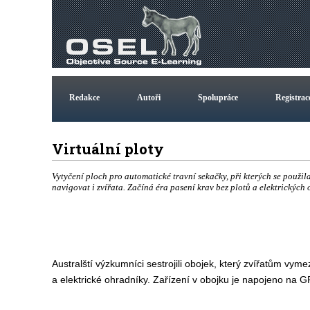
Redakce
Autoři
Spolupráce
Registrac
Virtuální ploty
Vytyčení ploch pro automatické travní sekačky, při kterých se použil
navigovat i zvířata. Začíná éra pasení krav bez plotů a elektrických
Australští výzkumníci sestrojili obojek, který zvířatům vy
a elektrické ohradníky. Zařízení v obojku je napojeno na G