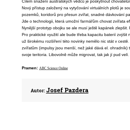
Cílem snažení australských vědců je poskytnout chovatelům
Nový přístup založený na vytyčování virtuálních plotů je 
pozemků, koridorů pro přesun zvířat, snadné dávkování pas
Jde o technologii, která umožní farmářům chovat zvířata e
Nynější prototyp obojku se ale musí ještě kapánek zlepšit. P
Pro praktické využití ale bude třeba kapacitu baterií zvýšit
už širokému rozšíření této novinky nemělo nic stát v cestě
zvířatům (impulsy jsou menší, než jaké dává el. ohradník) t
svoje teritoria. Libovolně může migrovat, tak jak jí pud velí.
Pramen:
ABC Science Online
Josef Pazdera
Autor: