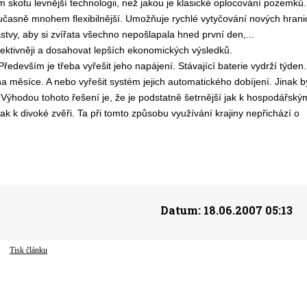
 skotu levnější technologii, než jakou je klasické oplocování pozemků.
současně mnohem flexibilnější. Umožňuje rychlé vytyčování nových hrani
tvy, aby si zvířata všechno nepošlapala hned první den,...
fektivněji a dosahovat lepších ekonomických výsledků.
ředevším je třeba vyřešit jeho napájení. Stávající baterie vydrží týden.
 na měsíce. A nebo vyřešit systém jejich automatického dobíjení. Jinak b
. Výhodou tohoto řešení je, že je podstatně šetrnější jak k hospodářský
ak k divoké zvěři. Ta při tomto způsobu využívání krajiny nepřichází o
Datum:
18.06.2007 05:13
Tisk článku