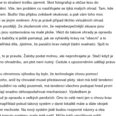
o strašení trošku zjemnit. Skot fotografuji a občas lezu do
tění. Víte, ten problém co nasťiňujete se týká malých ohrad. Tam, kde
cem. Buďto Vás přijdou zvědavě okukovat, a pak vám toho moc
í se jiným směrem. A to je právě případ těchto virtuálních ohrad.
později). Ze zkušenosti vím, že nejnebezpečnější situace jsou
 jsou vystavována na malé ploše. Vlézt do takové ohrady je opravdu
 babičky si ještě pamatují, jak se vyháněly krávy na "obecni" a to
řská díla, zjistíme, že pasáčci krav nebyli žádní svalnatci. Spíš to
ů, to je pravda. Žaloby podat mohou, ale neprohrajete je. Stačí když je
o ohradníku, ani plot není nutný. Cedule s upozorněním udělají právu
du ohromnou výhodou by bylo, že technologie chovu pomocí
toho, aniž by chovatel musel přestavovat ploty. skot má totiž tendenci
dě vpuštění na velký pozemek, má tendenci všechno podupat hned první
e dají snadno obhospodařovat mechanizací. Výsledkem je
 je opravdu o velkých penězích. Ono to celé není jen o chovu krav.
 například pokud takový systém v dané lokalitě máte a dáte obojek
am nechcete. Na nový systém jistě budou rozporné názory a oba
tomuto systému zcela jistě patří. Může totiž umožňovat vyšší