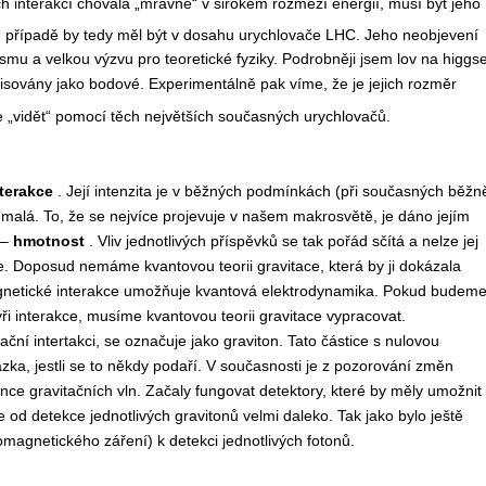
h interakcí chovala „mravně“ v širokém rozmezí energií, musí být jeho
 případě by tedy měl být v dosahu urychlovače LHC. Jeho neobjevení
u a velkou výzvu pro teoretické fyziky. Podrobněji jsem lov na higgs
sovány jako bodové. Experimentálně pak víme, že je jejich rozměr
 „vidět“ pomocí těch největších současných urychlovačů.
nterakce
. Její intenzita je v běžných podmínkách (při současných běžn
malá. To, že se nejvíce projevuje v našem makrosvětě, je dáno jejím
 –
hmotnost
. Vliv jednotlivých příspěvků se tak pořád sčítá a nelze jej
ce. Doposud nemáme kvantovou teorii gravitace, která by ji dokázala
gnetické interakce umožňuje kvantová elektrodynamika. Pokud budem
yři interakce, musíme kvantovou teorii gravitace vypracovat.
ční intertakci, se označuje jako graviton. Tato částice s nulovou
ka, jestli se to někdy podaří. V současnosti je z pozorování změn
ce gravitačních vln. Začaly fungovat detektory, které by měly umožnit
 od detekce jednotlivých gravitonů velmi daleko. Tak jako bylo ještě
magnetického záření) k detekci jednotlivých fotonů.