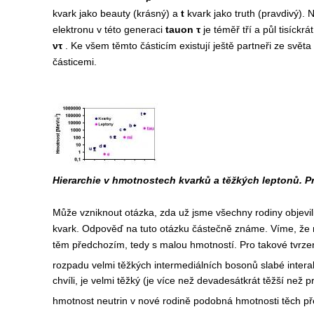
kvark jako beauty (krásný) a
t
kvark jako truth (pravdivý). 
elektronu v této generaci
tauon τ
je téměř tří a půl tisíckr
ντ
. Ke všem těmto částicím existují ještě partneři ze světa
částicemi.
Hierarchie v hmotnostech kvarků a těžkých leptonů. P
Může vzniknout otázka, zda už jsme všechny rodiny objevili
kvark. Odpověď na tuto otázku částečně známe. Víme, že n
těm předchozím, tedy s malou hmotností. Pro takové tvrze
rozpadu velmi těžkých intermediálních bosonů slabé intera
chvíli, je velmi těžký (je více než devadesátkrát těžší než 
hmotnost neutrin v nové rodině podobná hmotnosti těch př