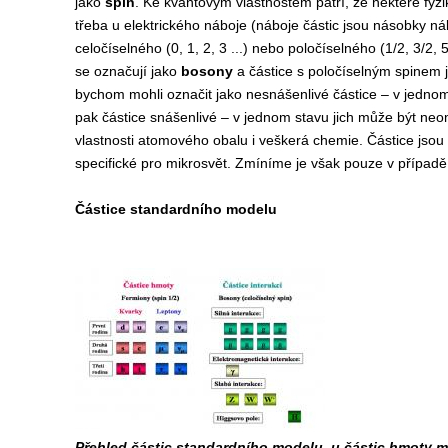
jako
spin
. Ke kvantovým vlastnostem patří, že některé fyz
třeba u elektrického náboje (náboje částic jsou násobky 
celočíselného (0, 1, 2, 3 ...) nebo poločíselného (1/2, 3/2,
se označují jako
bosony
a částice s poločíselným spinem
bychom mohli označit jako nesnášenlivé částice – v jednom
pak částice snášenlivé – v jednom stavu jich může být ne
vlastnosti atomového obalu i veškerá chemie. Částice jsou c
specifické pro mikrosvět. Zmíníme je však pouze v případě
Částice standardního modelu
Přehled částic standardního modelu, u částic hmoty m