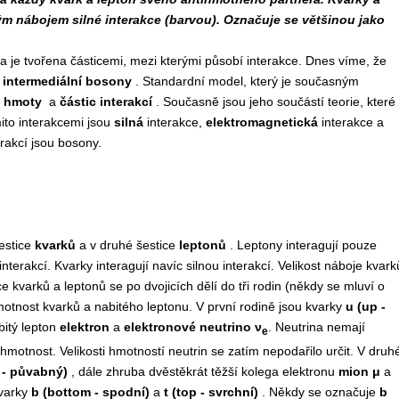
ným nábojem silné interakce (barvou). Označuje se většinou jako
 je tvořena částicemi, mezi kterými působí interakce. Dnes víme, že
m
intermediální bosony
. Standardní model, který je současným
c hmoty
a
částic interakcí
. Současně jsou jeho součástí teorie, které
mito interakcemi jsou
silná
interakce,
elektromagnetická
interakce a
erakcí jsou bosony.
estice
kvarků
a v druhé šestice
leptonů
. Leptony interagují pouze
nterakcí. Kvarky interagují navíc silnou interakcí. Velikost náboje kvark
ce kvarků a leptonů se po dvojicích dělí do tři rodin (někdy se mluví o
otnost kvarků a nabitého leptonu. V první rodině jsou kvarky
u (up -
abitý lepton
elektron
a
elektronové neutrino ν
. Neutrina nemají
e
 hmotnost. Velikosti hmotností neutrin se zatím nepodařilo určit. V druh
 - půvabný)
, dále zhruba dvěstěkrát těžší kolega elektronu
mion μ
a
kvarky
b (bottom - spodní)
a
t (top - svrchní)
. Někdy se označuje
b