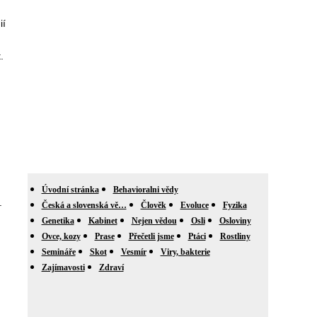
ií
.
Úvodní stránka
Behavioralni vědy
.
Česká a slovenská vě…
Člověk
Evoluce
Fyzika
Genetika
Kabinet
Nejen vědou
Osli
Osloviny
Ovce, kozy
Prase
Přečetli jsme
Ptáci
Rostliny
Semináře
Skot
Vesmír
Viry, bakterie
Zajímavosti
Zdraví