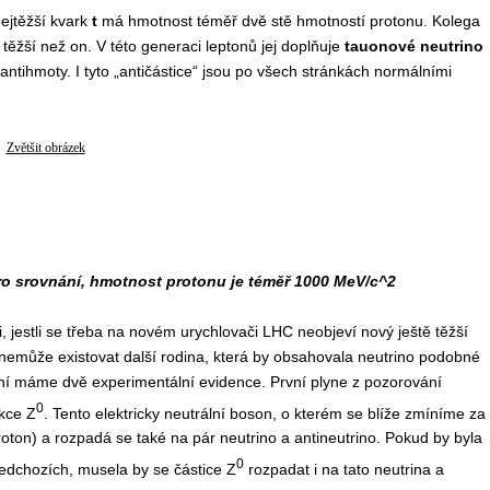
Nejtěžší kvark
t
má hmotnost téměř dvě stě hmotností protonu. Kolega
át těžší než on. V této generaci leptonů jej doplňuje
tauonové neutrino
 antihmoty. I tyto „antičástice“ jsou po všech stránkách normálními
Zvětšit obrázek
ro srovnání, hmotnost protonu je téměř 1000 MeV/c^2
, jestli se třeba na novém urychlovači LHC neobjeví nový ještě těžší
emůže existovat další rodina, která by obsahovala neutrino podobné
ní máme dvě experimentální evidence. První plyne z pozorování
0
kce Z
. Tento elektricky neutrální boson, o kterém se blíže zmíníme za
proton) a rozpadá se také na pár neutrino a antineutrino. Pokud by byla
0
edchozích, musela by se částice Z
rozpadat i na tato neutrina a