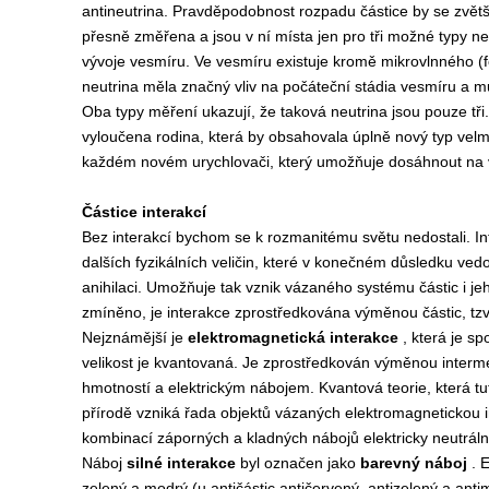
antineutrina. Pravděpodobnost rozpadu částice by se zvětšil
přesně změřena a jsou v ní místa jen pro tři možné typy ne
vývoje vesmíru. Ve vesmíru existuje kromě mikrovlnného (foto
neutrina měla značný vliv na počáteční stádia vesmíru a m
Oba typy měření ukazují, že taková neutrina jsou pouze tři
vyloučena rodina, která by obsahovala úplně nový typ velmi
každém novém urychlovači, který umožňuje dosáhnout na 
Částice interakcí
Bez interakcí bychom se k rozmanitému světu nedostali. Int
dalších fyzikálních veličin, které v konečném důsledku ved
anihilaci. Umožňuje tak vznik vázaného systému částic i je
zmíněno, je interakce zprostředkována výměnou částic, tzv.
Nejznámější je
elektromagnetická interakce
, která je s
velikost je kvantovaná. Je zprostředkován výměnou interm
hmotností a elektrickým nábojem. Kvantová teorie, která tu
přírodě vzniká řada objektů vázaných elektromagnetickou in
kombinací záporných a kladných nábojů elektricky neutrální
Náboj
silné interakce
byl označen jako
barevný náboj
. 
zelený a modrý (u antičástic antičervený, antizelený a antim