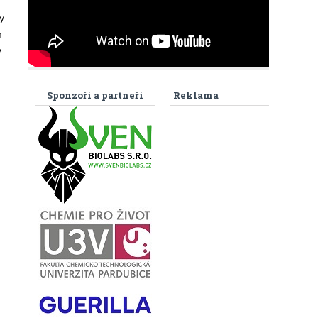
y
m
y
Sponzoři a partneři
Reklama