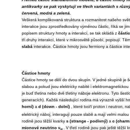
antikvarky se pak vyskytují ve třech variantách s růz
červená, modrá a zelená.
Veškerá komplikovaná struktura a rozmanitost našeho světa
interakce jsou zprostředkovány výměnou částic, říká se ji
popisem struktury hmoty a interakcí, se tak skládá z
části
tři druhy interakcí, které v mikrosvětě působí, popisují. Tě
slabá
interakce. Částice hmoty jsou fermiony a částice int
Částice hmoty
Částice hmoty se dělí do dvou skupin. V jedné skupině je š
slabou a pokud jsou elektricky nabité i elektromagnetickou i
je buď třetina nebo dvě třetiny náboje elektronu. Tyto šesti
generacích). Každá následující rodina má výrazně vyšší hm
horní)
a
d (down - dolní)
, které tvoří proton i neutron, n
elektrický náboj, interagují pouze slabě a mají velmi malou
rodině jsou těžší kvarky
s (strange - podivný)
a
c (charm
mionové neutrino ν
. V třetí rodině jsou pak ještě těžší 
μ