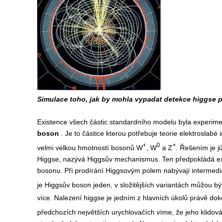
Simulace toho, jak by mohla vypadat detekce higgse 
Existence všech částic standardního modelu byla experimen
boson
. Je to částice kterou potřebuje teorie elektroslabé
+
0
+
velmi velkou hmotností bosonů W
, W
a Z
. Řešením je j
Higgse, nazývá Higgsův mechanismus. Ten předpokládá exis
bosonu. Při prodírání Higgsovým polem nabývají intermediá
je Higgsův boson jeden, v složitějších variantách můžou bý
více. Nalezení higgse je jedním z hlavních úkolů právě d
předchozích největších urychlovačích víme, že jeho klidov