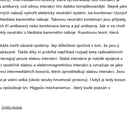
 a antibarvy, což silnou interakci činí daleko komplikovanější. Stejně jako
ých nábojů vytvořit elektricky neutrální systém, lze kombinací různýc
z hlediska barevného náboje. Takovou neutrální kombinací jsou případy,
tří antibarev) nebo kombinace barvy a její antibarvy. Jak si za chvíli
ty neutrální z hlediska barevného náboje. Kvantovou teorií, která
káže tvořit vázané systémy. Její důležitost spočívá v tom, že jsou ji
zakázané. Takže díky ní probíhá například rozpad beta radioaktivních
interagují pouze slabou interakcí. Slabá interakce je natolik spojená s
ící společně slabou a elektromagnetickou interakci a označuje se jako
enci intermediálních bosonů, které zprostředkují slabou interakci. Jsou
st je velmi velká (okolo stovky hmotností protonu). I když je tedy boson
zitu způsobuje tzv. Higgsův mechanismus , který bude popsán v
Zvětšit obrázek