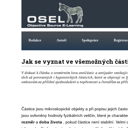
Redakce
Autoři
Spolupráce
Registrac
Jak se vyznat ve všemožných čás
V diskuzi k článku o vesmírném lovu antičástic a antijader vznikajíc
těch už potvrzených i hypotetických částicích, které se objevují ve
omlouvám za přílišné zjednodušení a nepřesnosti a čtenářům za příliš
Částice jsou mikroskopické objekty a při popisu jejich čas
jsou ovlivněny hodnoty fyzikálních veličin, které je charakte
rozměr
a
doba života
, pokud částice není stabilní. Velmi 