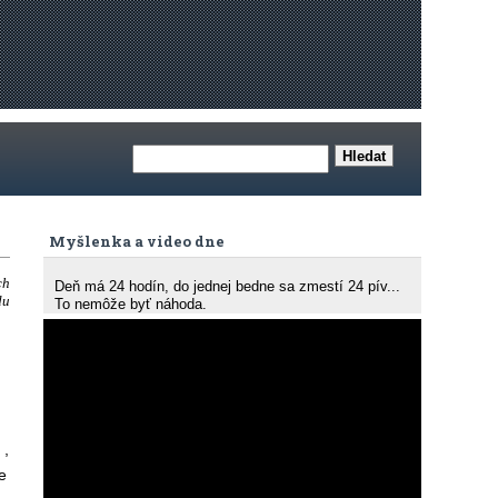
Myšlenka a video dne
ch
Deň má 24 hodín, do jednej bedne sa zmestí 24 pív...
du
To nemôže byť náhoda.
j
,
e