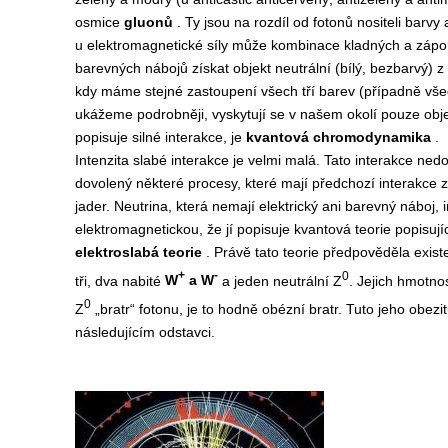
osmice
gluonů
. Ty jsou na rozdíl od fotonů nositeli barvy
u elektromagnetické síly může kombinace kladných a záporn
barevných nábojů získat objekt neutrální (bílý, bezbarvý) 
kdy máme stejné zastoupení všech tří barev (případně všech 
ukážeme podrobněji, vyskytují se v našem okolí pouze objek
popisuje silné interakce, je
kvantová chromodynamika
.
Intenzita slabé interakce je velmi malá. Tato interakce nedo
dovolený některé procesy, které mají předchozí interakce 
jader. Neutrina, která nemají elektrický ani barevný náboj, 
elektromagnetickou, že jí popisuje kvantová teorie popisuj
elektroslabá teorie
. Právě tato teorie předpověděla exist
+
-
0
tři, dva nabité
W
a
W
a jeden neutrální Z
. Jejich hmotno
0
Z
„bratr“ fotonu, je to hodně obézní bratr. Tuto jeho obe
následujícím odstavci.