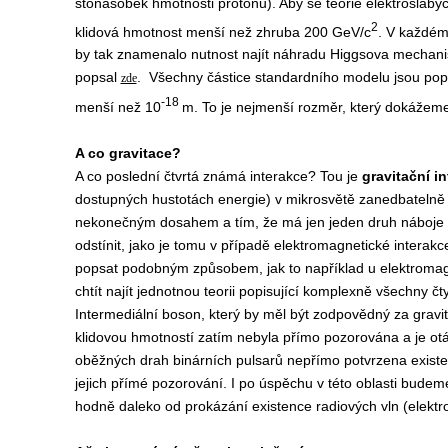
stonásobek hmotnosti protonu). Aby se teorie elektroslabýc
2
klidová hmotnost menší než zhruba 200 GeV/c
. V každém
by tak znamenalo nutnost najít náhradu Higgsova mechanism
popsal
. Všechny částice standardního modelu jsou popi
zde
-18
menší než 10
m. To je nejmenší rozměr, který dokážeme
A co gravitace?
A co poslední čtvrtá známá interakce? Tou je
gravitační i
dostupných hustotách energie) v mikrosvětě zanedbatelně 
nekonečným dosahem a tím, že má jen jeden druh náboje
odstínit, jako je tomu v případě elektromagnetické interak
popsat podobným způsobem, jak to například u elektroma
chtít najít jednotnou teorii popisující komplexně všechny čt
Intermediální boson, který by měl být zodpovědný za gravita
klidovou hmotností zatím nebyla přímo pozorována a je otáz
oběžných drah binárních pulsarů nepřímo potvrzena existen
jejich přímé pozorování. I po úspěchu v této oblasti budeme
hodně daleko od prokázání existence radiových vln (elektro