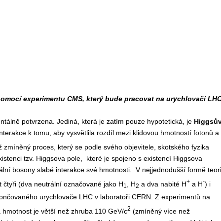
pomocí experimentu CMS, který bude pracovat na urychlovači LH
tálně potvrzena. Jediná, která je zatím pouze hypotetická, je
Higgsů
 interakce k tomu, aby vysvětlila rozdíl mezi klidovou hmotností fotonů a
iž zmíněný proces, který se podle svého objevitele, skotského fyzika
tenci tzv. Higgsova pole, které je spojeno s existencí Higgsova
lní bosony slabé interakce své hmotnosti. V nejjednodušší formě teor
+
-
t čtyři (dva neutrální označované jako H
, H
a dva nabité H
a H
) i
1
2
okončovaného urychlovače LHC v laboratoři CERN. Z experimentů na
2
á hmotnost je větší než zhruba 110 GeV/c
(zmíněný více než