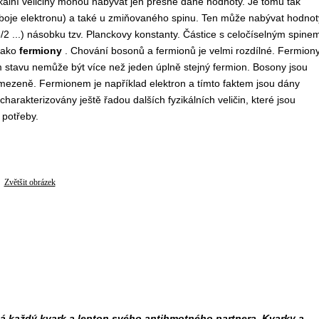
ikální veličiny mohou nabývat jen přesně dané hodnoty. Je tomu tak
náboje elektronu) a také u zmiňovaného spinu. Ten může nabývat hodnot
 5/2 ...) násobku tzv. Planckovy konstanty. Částice s celočíselným spine
 jako
fermiony
. Chování bosonů a fermionů je velmi rozdílné. Fermion
 stavu nemůže být více než jeden úplně stejný fermion. Bosony jsou
omezeně. Fermionem je například elektron a tímto faktem jsou dány
harakterizovány ještě řadou dalších fyzikálních veličin, které jsou
 potřeby.
Zvětšit obrázek
á každý kvark a lepton svého antihmotného partnera. Kvarky a