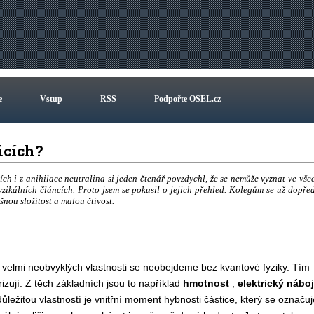
e
Vstup
RSS
Podpořte OSEL.cz
ticích?
ích i z anihilace neutralina si jeden čtenář povzdychl, že se nemůže vyznat ve vše
 fyzikálních článcích. Proto jsem se pokusil o jejich přehled. Kolegům se už dopře
nou složitost a malou čtivost.
to velmi neobvyklých vlastnosti se neobejdeme bez kvantové fyziky. Tím
rizují. Z těch základních jsou to například
hmotnost
,
elektrický nábo
důležitou vlastností je vnitřní moment hybnosti částice, který se označuj