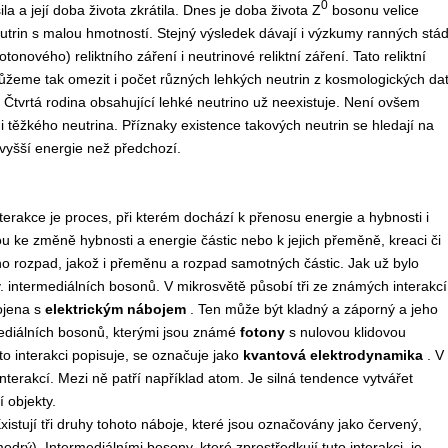
0
a a její doba života zkrátila. Dnes je doba života Z
bosonu velice
utrin s malou hmotností. Stejný výsledek dávají i výzkumy ranných stád
nového) reliktního záření i neutrinové reliktní záření. Tato reliktní
ůžeme tak omezit i počet různých lehkých neutrin z kosmologických dat
. Čtvrtá rodina obsahující lehké neutrino už neexistuje. Není ovšem
 těžkého neutrina. Příznaky existence takových neutrin se hledají na
vyšší energie než předchozí.
erakce je proces, při kterém dochází k přenosu energie a hybnosti i
ou ke změně hybnosti a energie částic nebo k jejich přeměně, kreaci či
ho rozpad, jakož i přeměnu a rozpad samotných částic. Jak už bylo
 intermediálních bosonů. V mikrosvětě působí tři ze známých interakcí
pojena s
elektrickým nábojem
. Ten může být kladný a záporný a jeho
ediálních bosonů, kterými jsou známé
fotony
s nulovou klidovou
to interakci popisuje, se označuje jako
kvantová elektrodynamika
. V
terakcí. Mezi ně patří například atom. Je silná tendence vytvářet
 objekty.
Existují tři druhy tohoto náboje, které jsou označovány jako červený,
odrý). Intermediálními bosony, které zprostředkují tuto interakci, je