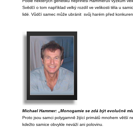
Podle některých genetiků nepřinesl Hammerův výzkum velké
Svědčí o tom například velký rozdíl ve velikosti těla u sami
lidé. Vůdčí samec může ubránit svůj harém před konkurenty
Michael Hammer: „Monogamie se zdá být evolučně mla
Proto jsou samci polygamně žijící primátů mnohem větší ne
kdežto samice obvykle neváží ani polovinu.