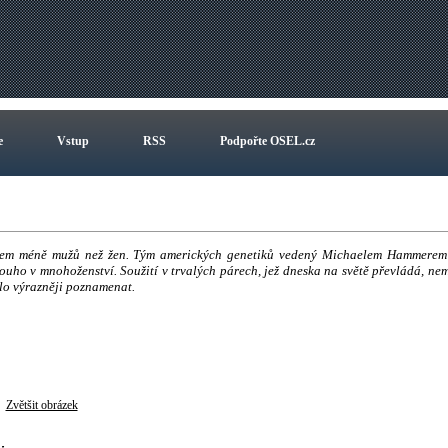
e
Vstup
RSS
Podpořte OSEL.cz
mnohem méně mužů než žen. Tým amerických genetiků vedený Michaelem Hammerem
dlouho v mnohoženství. Soužití v trvalých párech, jež dneska na světě převládá, ne
hlo výrazněji poznamenat.
Zvětšit obrázek