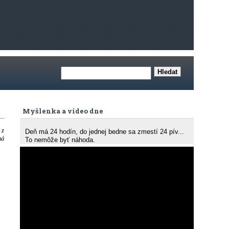
Myšlenka a video dne
 z
Deň má 24 hodín, do jednej bedne sa zmestí 24 pív...
má
To nemôže byť náhoda.