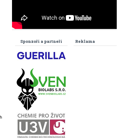
Sponzoři a partneři
Reklama
h