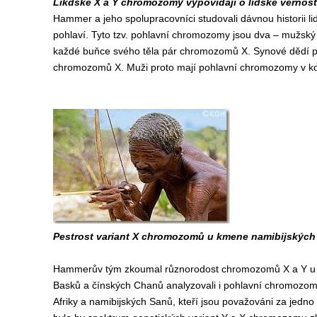
Likdské X a Y chromozomy vypovídají o lidské věrnost
Hammer a jeho spolupracovníci studovali dávnou historii 
pohlaví. Tyto tzv. pohlavní chromozomy jsou dva – mužsk
každé buňce svého těla pár chromozomů X. Synové dědí p
chromozomů X. Muži proto mají pohlavní chromozomy v ko
Pestrost variant X chromozomů u kmene namibijskýc
Hammerův tým zkoumal různorodost chromozomů X a Y u š
Basků a čínských Chanů analyzovali i pohlavní chromozomy
Afriky a namibijských Sanů, kteří jsou považováni za jedno z