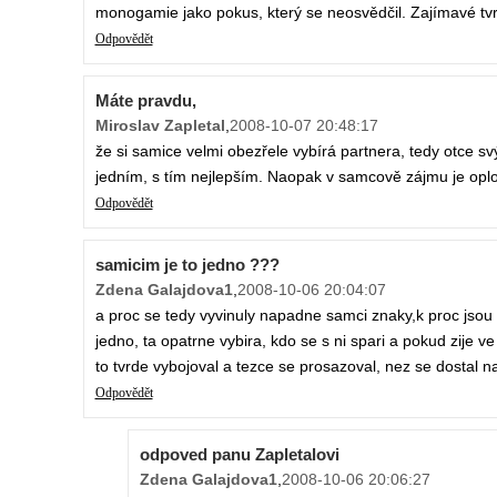
monogamie jako pokus, který se neosvědčil. Zajímavé tvrz
Odpovědět
Máte pravdu,
Miroslav Zapletal
,
2008-10-07 20:48:17
že si samice velmi obezřele vybírá partnera, tedy otce svých
jedním, s tím nejlepším. Naopak v samcově zájmu je oplod
Odpovědět
samicim je to jedno ???
Zdena Galajdova1
,
2008-10-06 20:04:07
a proc se tedy vyvinuly napadne samci znaky,k proc jsou p
jedno, ta opatrne vybira, kdo se s ni spari a pokud zije v
to tvrde vybojoval a tezce se prosazoval, nez se dostal na
Odpovědět
odpoved panu Zapletalovi
Zdena Galajdova1
,
2008-10-06 20:06:27