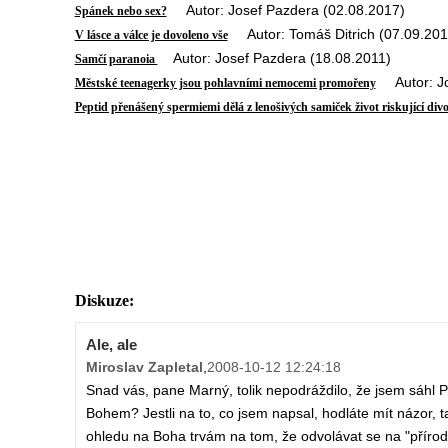
Autor: Josef Pazdera (02.08.2017)
Spánek nebo sex?
Autor: Tomáš Ditrich (07.09.201
V lásce a válce je dovoleno vše
Autor: Josef Pazdera (18.08.2011)
Samčí paranoia
Autor: Jos
Městské teenagerky jsou pohlavními nemocemi promořeny
Peptid přenášený spermiemi dělá z lenošivých samiček život riskující div
Diskuze:
Ale, ale
Miroslav Zapletal
,
2008-10-12 12:24:18
Snad vás, pane Marný, tolik nepodráždilo, že jsem sáhl 
Bohem? Jestli na to, co jsem napsal, hodláte mít názor, 
ohledu na Boha trvám na tom, že odvolávat se na "přírod