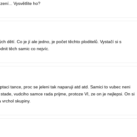
ení... Vysvětlíte ho?
 dětí. Co je jí ale jedno, je počet těchto ploditelů. Vystačí si s
nit těch samic co nejvíc.
taci tance, proc se jeleni tak naparuji atd atd. Samici to vubec neni
e stade, vudciho samce rada prijme, protoze VI, ze on je nejlepsi. On si
 vrchol skupiny.