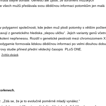
ba stejně bohaté. Genetici ale zjistili, že sortiment mužských
 všech mužů předávala svou dědičnou informaci potomkům jen malá
v polygamní společnosti, kde jeden muž plodí potomky s větším počte
ují z genetického hlediska „slepou uličku“. Jejich varianty genů včet
olení nepřenesou. Rozdíl v genetické pestrosti mezi chromozomem X
 polygamie formovala lidskou dědičnou informaci po velmi dlouhou dobu
erovy studie přinesl přední vědecký časopis PLoS ONE.
Zvětšit obrázek
kořenech.
. „Zdá se, že je to evolučně poměrně mladý vynález.“