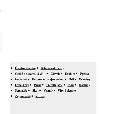
k
Úvodní stránka
Behavioralni vědy
Česká a slovenská vě…
Člověk
Evoluce
Fyzika
Genetika
Kabinet
Nejen vědou
Osli
Osloviny
Ovce, kozy
Prase
Přečetli jsme
Ptáci
Rostliny
Semináře
Skot
Vesmír
Viry, bakterie
Zajímavosti
Zdraví