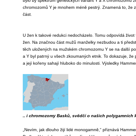
bylo by spektrum genetických variant Y a X chromozomu zhru
chromozomů Y je mnohem méně pestrý. Znamená to, že ze
část.
U žen k takové redukci nedocházelo. Tomu odpovídá život 
žen. Na značnou část mužů manželky nezbudou a ti představ
těch uložených na mužském chromozomu Y se na další pok
a Y byl patrný u všech zkoumaných etnik. To dokazuje, že
a její kořeny sahají hluboko do minulosti. Výsledky Hamm
.. i chromozomy Basků, svědčí o našich polygamních 
„Nevím, jak dlouho žijí lidé monogamně,“ přiznává Hammer