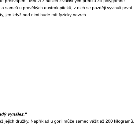
 překvapení. Mnozí z našich živočišných předků žili polygamně.
c a samců u pravěkých australopiteků, z nich se později vyvinuli první
, jen když nad nimi bude mít fyzicky navrch.
dý vynález.“
ž jejich družky. Například u goril může samec vážit až 200 kilogramů,