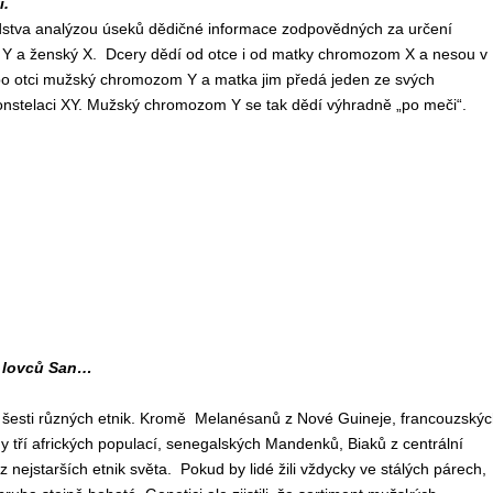
i.
lidstva analýzou úseků dědičné informace zodpovědných za určení
ý Y a ženský X. Dcery dědí od otce i od matky chromozom X a nesou v
o otci mužský chromozom Y a matka jim předá jeden ze svých
nstelaci XY. Mužský chromozom Y se tak dědí výhradně „po meči“.
h lovců San…
esti různých etnik. Kromě Melanésanů z Nové Guineje, francouzskýc
 tří afrických populací, senegalských Mandenků, Biaků z centrální
 nejstarších etnik světa. Pokud by lidé žili vždycky ve stálých párech,