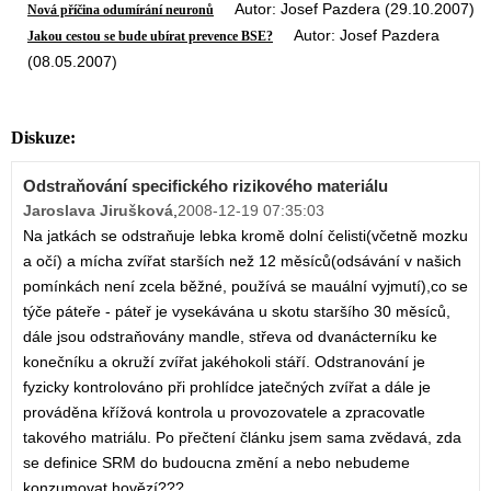
Autor: Josef Pazdera (29.10.2007)
Nová příčina odumírání neuronů
Autor: Josef Pazdera
Jakou cestou se bude ubírat prevence BSE?
(08.05.2007)
Diskuze:
Odstraňování specifického rizikového materiálu
Jaroslava Jirušková
,
2008-12-19 07:35:03
Na jatkách se odstraňuje lebka kromě dolní čelisti(včetně mozku
a očí) a mícha zvířat starších než 12 měsíců(odsávání v našich
pomínkách není zcela běžné, používá se mauální vyjmutí),co se
týče páteře - páteř je vysekávána u skotu staršího 30 měsíců,
dále jsou odstraňovány mandle, střeva od dvanácterníku ke
konečníku a okruží zvířat jakéhokoli stáří. Odstranování je
fyzicky kontrolováno při prohlídce jatečných zvířat a dále je
prováděna křížová kontrola u provozovatele a zpracovatle
takového matriálu. Po přečtení článku jsem sama zvědavá, zda
se definice SRM do budoucna změní a nebo nebudeme
konzumovat hovězí???