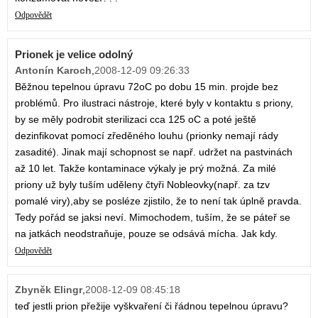
Odpovědět
Prionek je velice odolný
Antonín Karoch
,
2008-12-09 09:26:33
Běžnou tepelnou úpravu 72oC po dobu 15 min. projde bez
problémů. Pro ilustraci nástroje, které byly v kontaktu s priony,
by se měly podrobit sterilizaci cca 125 oC a poté ještě
dezinfikovat pomocí zředěného louhu (prionky nemají rády
zasadité). Jinak mají schopnost se např. udržet na pastvinách
až 10 let. Takže kontaminace výkaly je prý možná. Za milé
priony už byly tuším uděleny čtyři Nobleovky(např. za tzv
pomalé viry),aby se posléze zjistilo, že to není tak úplně pravda.
Tedy pořád se jaksi neví. Mimochodem, tuším, že se páteř se
na jatkách neodstraňuje, pouze se odsává mícha. Jak kdy.
Odpovědět
Zbyněk Elingr
,
2008-12-09 08:45:18
teď jestli prion přežije vyškvaření či řádnou tepelnou úpravu?