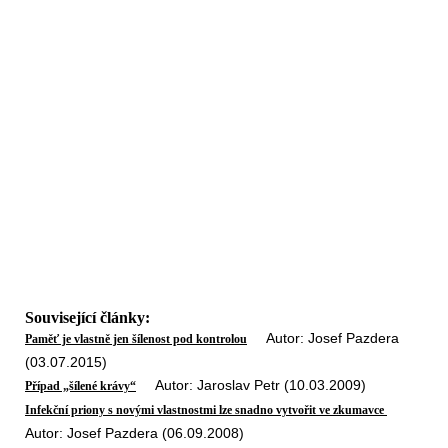
Související články:
Autor: Josef Pazdera
Paměť je vlastně jen šílenost pod kontrolou
(03.07.2015)
Autor: Jaroslav Petr (10.03.2009)
Případ „šílené krávy“
Infekční priony s novými vlastnostmi lze snadno vytvořit ve zkumavce
Autor: Josef Pazdera (06.09.2008)