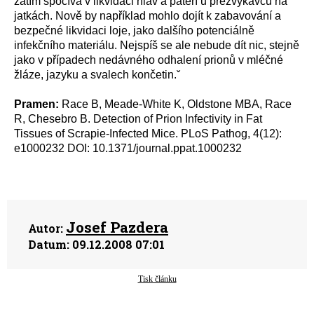
zatím spočívá v likvidaci hlav a páteří u přežvýkavců na
jatkách. Nově by například mohlo dojít k zabavování a
bezpečné likvidaci loje, jako dalšího potenciálně
infekčního materiálu. Nejspíš se ale nebude dít nic, stejně
jako v případech nedávného odhalení prionů v mléčné
žláze, jazyku a svalech končetin.ˇ
Pramen:
Race B, Meade-White K, Oldstone MBA, Race
R, Chesebro B. Detection of Prion Infectivity in Fat
Tissues of Scrapie-Infected Mice. PLoS Pathog, 4(12):
e1000232 DOI: 10.1371/journal.ppat.1000232
Josef Pazdera
Autor:
Datum:
09.12.2008 07:01
Tisk článku