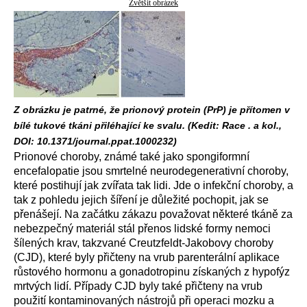
Zvětšit obrázek
Z obrázku je patrné, že prionový protein (PrP) je přítomen v
bílé tukové tkáni přiléhající ke svalu. (Kedit: Race . a kol.,
DOI: 10.1371/journal.ppat.1000232)
Prionové choroby, známé také jako spongiformní
encefalopatie jsou smrtelné neurodegenerativní choroby,
které postihují jak zvířata tak lidi. Jde o infekční choroby, a
tak z pohledu jejich šíření je důležité pochopit, jak se
přenášejí. Na začátku zákazu považovat některé tkáně za
nebezpečný materiál stál přenos lidské formy nemoci
šílených krav, takzvané Creutzfeldt-Jakobovy choroby
(CJD), které byly přičteny na vrub parenterální aplikace
růstového hormonu a gonadotropinu získaných z hypofýz
mrtvých lidí. Případy CJD byly také přičteny na vrub
použití kontaminovaných nástrojů při operaci mozku a