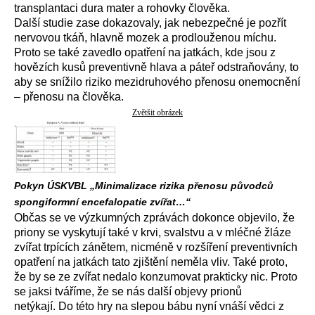
transplantaci dura mater a rohovky člověka.
Další studie zase dokazovaly, jak nebezpečné je pozřít
nervovou tkáň, hlavně mozek a prodlouženou míchu.
Proto se také zavedlo opatření na jatkách, kde jsou z
hovězích kusů preventivně hlava a páteř odstraňovány, to
aby se snížilo riziko mezidruhového přenosu onemocnění
– přenosu na člověka.
Zvětšit obrázek
Pokyn ÚSKVBL „Minimalizace rizika přenosu původců
spongiformní encefalopatie zvířat…“
Občas se ve výzkumných zprávách dokonce objevilo, že
priony se vyskytují také v krvi, svalstvu a v mléčné žláze
zvířat trpících zánětem, nicméně v rozšíření preventivních
opatření na jatkách tato zjištění neměla vliv. Také proto,
že by se ze zvířat nedalo konzumovat prakticky nic. Proto
se jaksi tváříme, že se nás další objevy prionů
netýkají. Do této hry na slepou bábu nyní vnáší vědci z