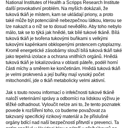
National Institutes of Health a Scripps Research Institute
další provokativní problém. Na myších dokázali, že
tuková tkáň je místem, kam se ukládají priony, a proto
také může být potenciálně nebezpečnou látkou, kterou se
lze nakazit a o níž se to dosud nevědělo. Aby toho nebylo
málo, tak se to týká jak hnědé, tak bílé tukové tkáně. Bílá
tuková tkáň je tvořena tukovými buňkami s velkými
tukovými kapénkami obklopenými prstencem cytoplazmy.
Kromě energetické zásobárny slouží bílá tuková tkáň také
jako tepelná izolace a ochrana vnitřních orgánů. Hnědá
tuková tkáň je lokalizována v oblasti páteře, podél horní
části míchy a směrem ke končetinám. Hnědá tuková tkáň
je velmi prokrvená a její buňky mají vysoký počet
mitochondrií, jde o tkáň metabolicky velmi aktivní.
Jak s touto novou informací o infekčnosti tukové tkáně
naloží veterinární správy a odborníci na lidskou výživu je
těžké odhadnout. Vyloučit nelze ani to, že tento poznatek
povede k rozšíření toho, co budeme považovat za
takzvaný specifický rizikový materiál a že příslušné
orgány bdící nad naší bezpečností přitvrdí v prevenci. Ta