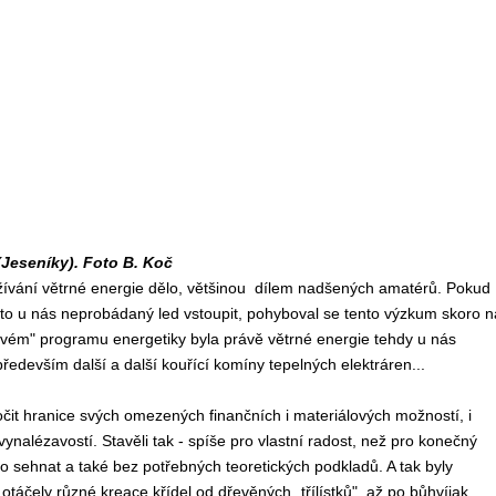
(Jeseníky). Foto B. Koč
užívání větrné energie dělo, většinou dílem nadšených amatérů. Pokud
ento u nás neprobádaný led vstoupit, pohyboval se tento výzkum skoro n
zvojovém" programu energetiky byla právě větrné energie tehdy u nás
především další a další kouřící komíny tepelných elektráren...
ročit hranice svých omezených finančních i materiálových možností, i
nalézavostí. Stavěli tak - spíše pro vlastní radost, než pro konečný
lo sehnat a také bez potřebných teoretických podkladů. A tak byly
táčely různé kreace křídel od dřevěných „třílístků", až po bůhvíjak