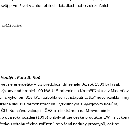
e svůj první život v automobilech, letadlech nebo železničních
Zvětšit obrázek
 Hostýn. Foto B. Koč
trné energetiky – viz předchozí díl seriálu. Až rok 1993 byl však
 výkony nad hranicí 100 kW. U Strabenic na Kroměřížsku a v Mladoňov
n s výkonem 315 kW, rozběhla se i „třistapatnáctka" nově vzniklé firm
ektrárna sloužila demonstračním, výzkumným a vývojovým účelům,
V ČR. Na scénu vstoupil i ČEZ s elektrárnou na Mravenečníku
o dva roky později (1995) přibyly stroje české produkce EWT s výkon
skou výrobu těchto zařízení, se všemi neduhy prototypů, což se