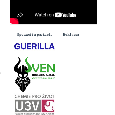
Sponzoři a partneři
Reklama
a