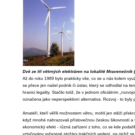
Dvě ze tří větrných elektráren na lokalitě Mravenečník 
Až do roku 1989 bylo prakticky vše, co se u nás kolem vy
se přece jen našel podnik či ústav, který se odhodlal na t
hranici legality. Stačilo totiž, že v jednom oficiálním „ro
označena jako neperspektivní alternativa. Rozvoj - to byly 
Amatéři, kteří věřili možnostem větru, mohli jen stěží přek
když mnohé nahrazovali příslovečnou českou šikovností a vy
ekonomický efekt - různá zařízení z toho, co se kde podaři
vztyčovány vyřazené stožáry trakčních vedení, na nichž se o