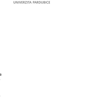
ě
y
y