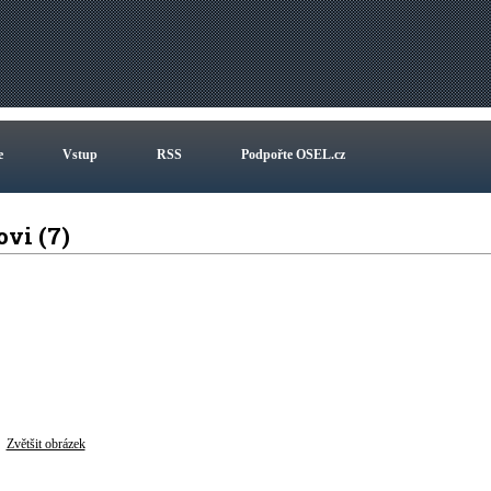
e
Vstup
RSS
Podpořte OSEL.cz
ovi (7)
Zvětšit obrázek