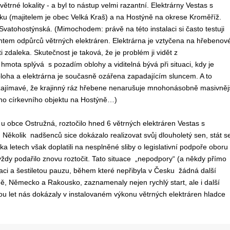
rné lokality - a byl to nástup velmi razantní. Elektrárny Vestas s
u (majitelem je obec Velká Kraš) a na Hostýně na okrese Kroměříž.
vatohostýnská. (Mimochodem: právě na této instalaci si často testuji
ntem odpůrců větrných elektráren. Elektrárna je vztyčena na hřebenov
ti zdaleka. Skutečnost je taková, že je problém ji vidět z
á hmota splývá s pozadím oblohy a viditelná bývá při situaci, kdy je
bloha a elektrárna je současně ozářena zapadajícím sluncem. A to
Je zajímavé, že krajinný ráz hřebene nenarušuje mnohonásobně masivněj
tného církevního objektu na Hostýně…)
obce Ostružná, roztočilo hned 6 větrných elektráren Vestas s
Několik nadšenců sice dokázalo realizovat svůj dlouholetý sen, stát s
ika letech však doplatili na nesplněné sliby o legislativní podpoře oboru
 vždy podařilo znovu roztočit. Tato situace „nepodpory“ (a někdy přímo
gnaci a šestiletou pauzu, během které nepřibyla v Česku žádná další
ě, Německo a Rakousko, zaznamenaly nejen rychlý start, ale i další
ou let nás dokázaly v instalovaném výkonu větrných elektráren hladce