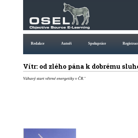
Redakce
Autoři
Spolupráce
Registrac
Vítr: od zlého pána k dobrému sluh
Váhavý start větrné energetiky v ČR.ˇ