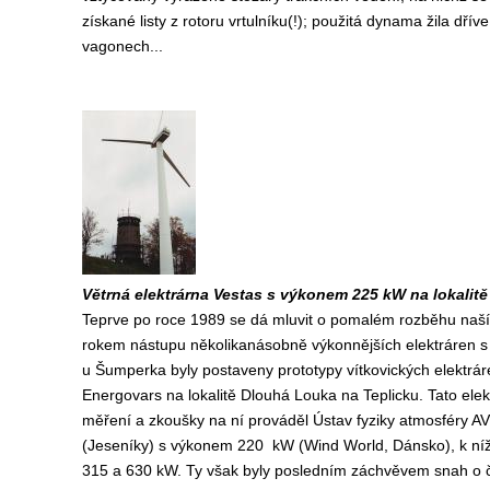
získané listy z rotoru vrtulníku(!); použitá dynama žila dřív
vagonech...
Větrná elektrárna Vestas s výkonem 225 kW na lokalitě
Teprve po roce 1989 se dá mluvit o pomalém rozběhu naší vě
rokem nástupu několikanásobně výkonnějších elektráren s
u Šumperka byly postaveny prototypy vítkovických elektráre
Energovars na lokalitě Dlouhá Louka na Teplicku. Tato el
měření a zkoušky na ní prováděl Ústav fyziky atmosféry A
(Jeseníky) s výkonem 220 kW (Wind World, Dánsko), k níž 
315 a 630 kW. Ty však byly posledním záchvěvem snah o če