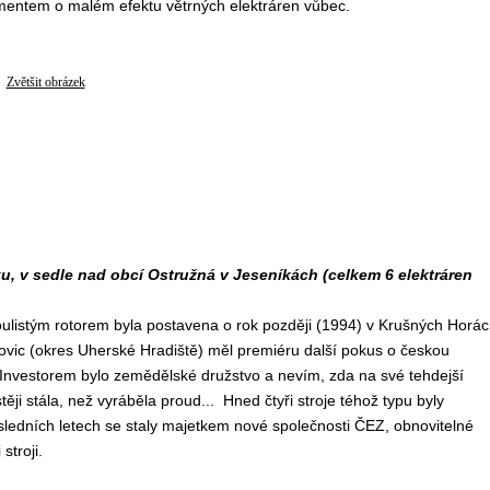
umentem o malém efektu větrných elektráren vůbec.
Zvětšit obrázek
ku, v sedle nad obcí Ostružná v Jeseníkách (celkem 6 elektráren
oulistým rotorem byla postavena o rok později (1994) v Krušných Horác
lovic (okres Uherské Hradiště) měl premiéru další pokus o českou
Investorem bylo zemědělské družstvo a nevím, zda na své tehdejší
ji stála, než vyráběla proud... Hned čtyři stroje téhož typu byly
edních letech se staly majetkem nové společnosti ČEZ, obnovitelné
stroji.