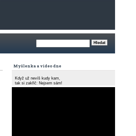
Myšlenka a video dne
Když už nevíš kudy kam,
tak si zakřič: Nejsem sám!