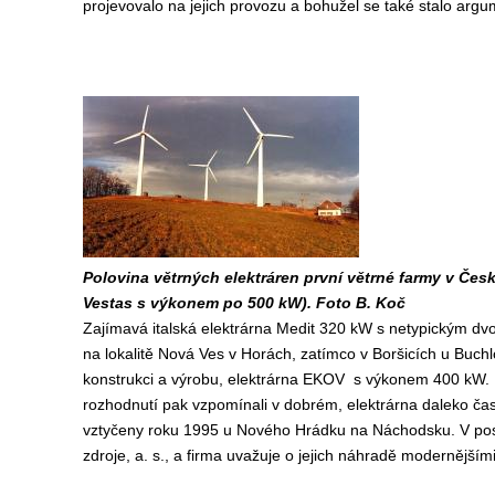
projevovalo na jejich provozu a bohužel se také stalo arg
Polovina větrných elektráren první větrné farmy v Čes
Vestas s výkonem po 500 kW). Foto B. Koč
Zajímavá italská elektrárna Medit 320 kW s netypickým dv
na lokalitě Nová Ves v Horách, zatímco v Boršicích u Buch
konstrukci a výrobu, elektrárna EKOV s výkonem 400 kW. 
rozhodnutí pak vzpomínali v dobrém, elektrárna daleko častě
vztyčeny roku 1995 u Nového Hrádku na Náchodsku. V posl
zdroje, a. s., a firma uvažuje o jejich náhradě modernějšími 