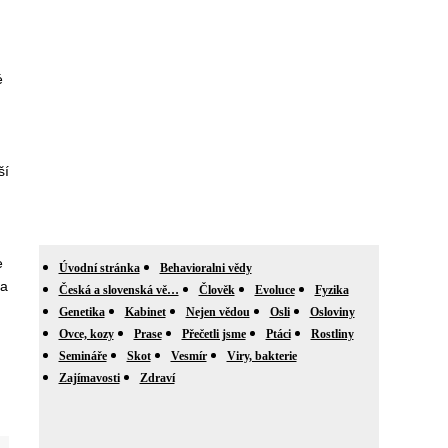
é
ší
e
Úvodní stránka
Behavioralni vědy
 a
Česká a slovenská vě…
Člověk
Evoluce
Fyzika
Genetika
Kabinet
Nejen vědou
Osli
Osloviny
Ovce, kozy
Prase
Přečetli jsme
Ptáci
Rostliny
Semináře
Skot
Vesmír
Viry, bakterie
Zajímavosti
Zdraví