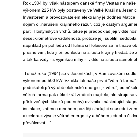
Rok 1994 byl však nástupem dánské firmy Vestas na naše vět
výkonem 225 kW byly postaveny ve Velké Kraši na Jesenick
Investorem a provozovatelem elektrárny je dodnes Matice S
dojem o „narušení krajinného rázu“, což je častým argume
partii Hostýnských vrchů, takže je předpoklad její viditelnos
desetikilometrové vzdálenosti, protože její subtilní šedobíl
například při pohledu od Hulína či Holešova za ní tmavá o
přesně vím, kde ji při pohledu na siluetu krajiny hledat. 
a takřka vždy - s výjimkou mlhy - viditelná silueta samo
Téhož roku (1994) se v Jeseníkách, v Ramzovském sedle u 
výkonem po 500 kW. Vznikla tak naše první "větrná farma". 
podnikateli při výrobě elektrické energie „z větru", po někol
větrná farma pak několikrát změnila majitele, ale stroje se
příslovečných klacků pod nohy) ovlivnila i následující sta
instalace, zatímco mnohem později startující sousední zem
akceleraci vývoje větrné energetiky a během jednoho či dv
převálcovat…ˇ