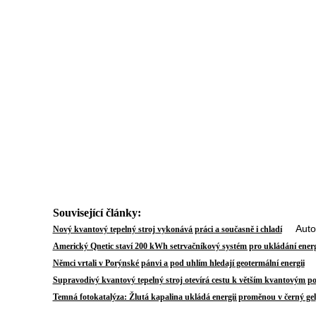
Související články:
Autor:
Nový kvantový tepelný stroj vykonává práci a současně i chladí
Americký Qnetic staví 200 kWh setrvačníkový systém pro ukládání energ
Au
Němci vrtali v Porýnské pánvi a pod uhlím hledají geotermální energii
Supravodivý kvantový tepelný stroj otevírá cestu k větším kvantovým p
Temná fotokatalýza: Žlutá kapalina ukládá energii proměnou v černý gel