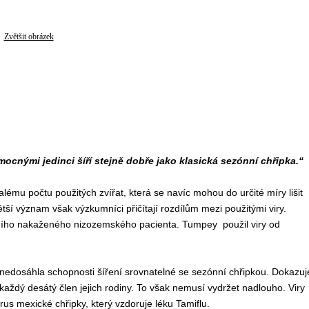
Zvětšit obrázek
cnými jedinci šíří stejně dobře jako klasická sezónní chřipka.“
lému počtu použitých zvířat, která se navíc mohou do určité míry lišit
í význam však výzkumníci přičítají rozdílům mezi použitými viry.
vního nakaženého nizozemského pacienta. Tumpey použil viry od
 nedosáhla schopnosti šíření srovnatelné se sezónní chřipkou. Dokazuj
 každý desátý člen jejich rodiny. To však nemusí vydržet nadlouho. Viry
us mexické chřipky, který vzdoruje léku Tamiflu.