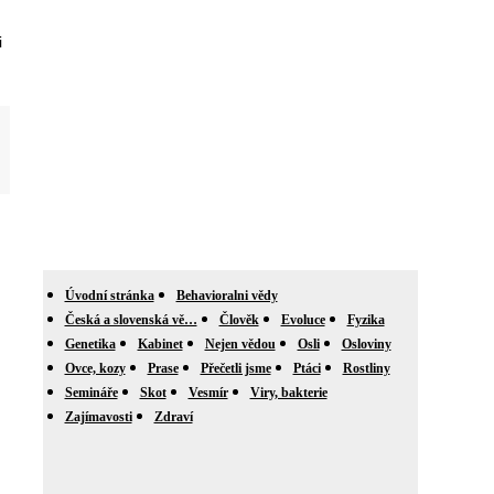
i
Úvodní stránka
Behavioralni vědy
Česká a slovenská vě…
Člověk
Evoluce
Fyzika
Genetika
Kabinet
Nejen vědou
Osli
Osloviny
Ovce, kozy
Prase
Přečetli jsme
Ptáci
Rostliny
Semináře
Skot
Vesmír
Viry, bakterie
Zajímavosti
Zdraví