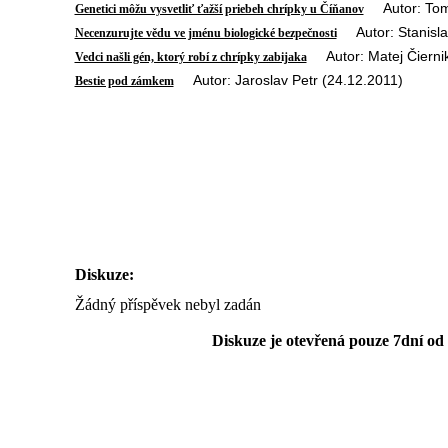
Autor: Tomá
Genetici môžu vysvetliť ťažší priebeh chrípky u Číňanov
Autor: Stanislav
Necenzurujte vědu ve jménu biologické bezpečnosti
Autor: Matej Čiernik
Vedci našli gén, ktorý robí z chrípky zabijaka
Autor: Jaroslav Petr (24.12.2011)
Bestie pod zámkem
Diskuze:
Žádný příspěvek nebyl zadán
Diskuze je otevřená pouze 7dní od