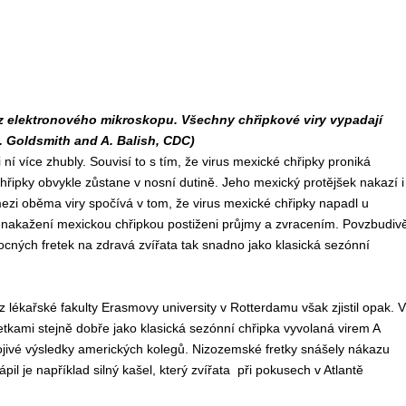
 z elektronového mikroskopu. Všechny chřipkové viry vypadají
S. Goldsmith and A. Balish, CDC)
ní více zhubly. Souvisí to s tím, že virus mexické chřipky proniká
hřipky obvykle zůstane v nosní dutině. Jeho mexický protějšek nakazí i
ezi oběma viry spočívá v tom, že virus mexické chřipky napadl u
enti nakažení mexickou chřipkou postiženi průjmy a zvracením. Povzbudiv
ocných fretek na zdravá zvířata tak snadno jako klasická sezónní
ékařské fakulty Erasmovy university v Rotterdamu však zjistil opak. V
etkami stejně dobře jako klasická sezónní chřipka vyvolaná virem A
jivé výsledky amerických kolegů. Nizozemské fretky snášely nákazu
il je například silný kašel, který zvířata při pokusech v Atlantě