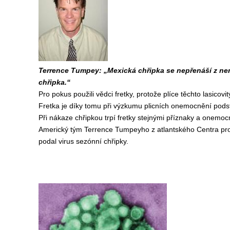
Terrence Tumpey: „Mexická chřipka se nepřenáší z ne
chřipka.“
Pro pokus použili vědci fretky, protože plíce těchto lasico
Fretka je díky tomu při výzkumu plicních onemocnění pods
Při nákaze chřipkou trpí fretky stejnými příznaky a onemocně
Americký tým Terrence Tumpeyho z atlantského Centra pro 
podal virus sezónní chřipky.