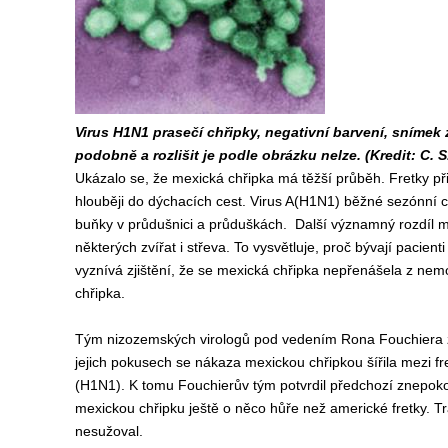
Virus H1N1 prasečí chřipky, negativní barvení, snímek
podobně a rozlišit je podle obrázku nelze. (Kredit: C. 
Ukázalo se, že mexická chřipka má těžší průběh. Fretky při 
hlouběji do dýchacích cest. Virus A(H1N1) běžné sezónní c
buňky v průdušnici a průduškách. Další významný rozdíl m
některých zvířat i střeva. To vysvětluje, proč bývají paci
vyznívá zjištění, že se mexická chřipka nepřenášela z nem
chřipka.
Tým nizozemských virologů pod vedením Rona Fouchiera z l
jejich pokusech se nákaza mexickou chřipkou šířila mezi fr
(H1N1). K tomu Fouchierův tým potvrdil předchozí znepoko
mexickou chřipku ještě o něco hůře než americké fretky. Tráp
nesužoval.