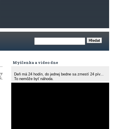
Myšlenka a video dne
vy
Deň má 24 hodín, do jednej bedne sa zmestí 24 pív...
ů,
To nemôže byť náhoda.