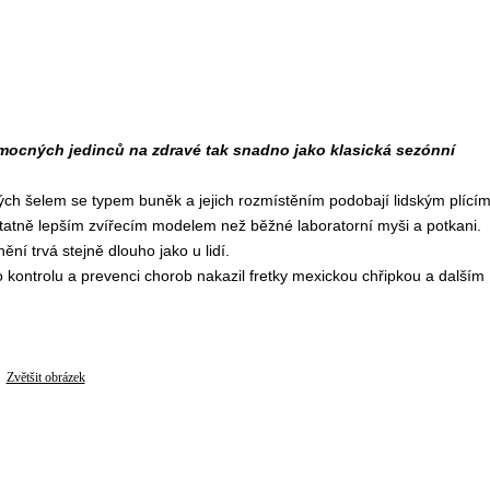
mocných jedinců na zdravé tak snadno jako klasická sezónní
vitých šelem se typem buněk a jejich rozmístěním podobají lidským plícím
tatně lepším zvířecím modelem než běžné laboratorní myši a potkani.
ní trvá stejně dlouho jako u lidí.
kontrolu a prevenci chorob nakazil fretky mexickou chřipkou a dalším
Zvětšit obrázek