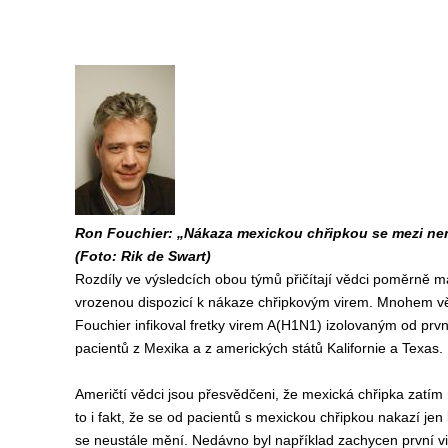
Ron Fouchier: „Nákaza mexickou chřipkou se mezi nemo
(Foto: Rik de Swart)
Rozdíly ve výsledcích obou týmů přičítají vědci poměrně ma
vrozenou dispozicí k nákaze chřipkovým virem. Mnohem větš
Fouchier infikoval fretky virem A(H1N1) izolovaným od pr
pacientů z Mexika a z amerických států Kalifornie a Texas.
Američtí vědci jsou přesvědčeni, že mexická chřipka zatím
to i fakt, že se od pacientů s mexickou chřipkou nakazí jen
se neustále mění. Nedávno byl například zachycen první vir