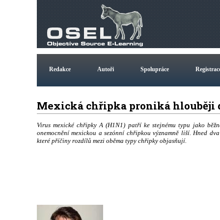
Redakce
Autoři
Spolupráce
Registrac
Mexická chřipka proniká hlouběji 
Virus mexické chřipky A (H1N1) patří ke stejnému typu jako běžn
onemocnění mexickou a sezónní chřipkou významně liší. Hned dva 
které příčiny rozdílů mezi oběma typy chřipky objasňují.