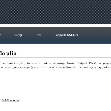
e
Vstup
RSS
Podpořte OSEL.cz
do plic
á sezónní chřipka, která nás opakovaně sužuje každé předjaří. Přesto se proje
vědecké týmy zveřejnily v prestižním vědeckém týdeníku Science výsledky pokus
Zvětšit obrázek