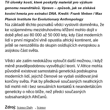
Tři úlomky kostí, které poskytly materiál pro výzkum
genomu neandrtálců. Vpravo – způsob, jak se získává
kostní hmota pro extrakci DNA. Kredit: Frank Vinken / Max
Planck Institute for Evolutionary Anthropology
Na základě těchto poznatků vědci vyslovili domněnku, že
ke vzájemnému mezidruhovému křížení mohlo dojít v
době před asi 80 000 až 50 000 lety, kdy část moderních
lidí v první migrační vlně opustila africký kontinent, ale
ještě se nerozdělila do skupin osídlujících evropskou a
asijskou část světa.
Vědci ale zatím nedokážou vyloučit další možnou, i když
méně pravděpodobnou vysvětlující teorii. V Africe mohla
původně existovat samostatná genetická podskupina
moderních lidí, jejichž členové se vydali osídlovat jiné
končiny světa. Pak by předkové současných neafrických
lidí mohli mít i bez sexuálních kontaktů k neandertálcům
geneticky o něco blíže, než předci současných
subsaharských Afričanů.
Zdroj:
,
Science Daily
Science