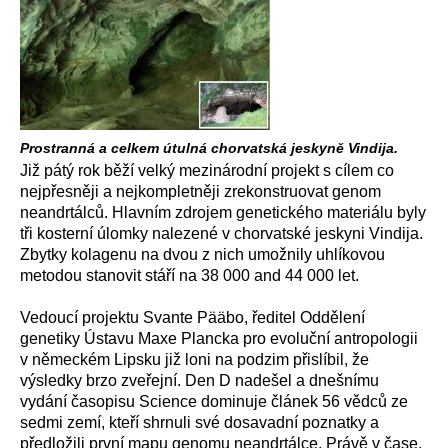
Prostranná a celkem útulná chorvatská jeskyně Vindija.
Již pátý rok běží velký mezinárodní projekt s cílem co
nejpřesněji a nejkompletněji zrekonstruovat genom
neandrtálců. Hlavním zdrojem genetického materiálu byly
tři kosterní úlomky nalezené v chorvatské jeskyni Vindija.
Zbytky kolagenu na dvou z nich umožnily uhlíkovou
metodou stanovit stáří na 38 000 and 44 000 let.
Vedoucí projektu Svante Pääbo, ředitel Oddělení
genetiky Ústavu Maxe Plancka pro evoluční antropologii
v německém Lipsku již loni na podzim přislíbil, že
výsledky brzo zveřejní. Den D nadešel a dnešnímu
vydání časopisu Science dominuje článek 56 vědců ze
sedmi zemí, kteří shrnuli své dosavadní poznatky a
předložili první mapu genomu neandrtálce. Právě v čase,