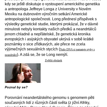
kdy se ještě diskutuje o vystoupení amerického genetika
a antropologa Jeffreye Longa z University v Novém
Mexiku na dubnovém výročním setkání Americké
antropologické společnosti. Long přednesl příspěvek s
výsledky genetické studie, kterými prokázal, že v dávné
minulosti nebyly kontakty našich předků a neandrtálců
jenom chladné a nepřátelské, že genetická kronika
evropských i asijských obyvatel ukrývá v sobě krátké
poznámky o sice zřídkavých, ale přece ne zcela
výjimečných sexuálních stycích (
Naše DNA si pamatuje styky s
). A zdá se, že se Long nemýlí.
neandrtálci
Zvětšit obrázek
Poznal by se?
Porovnání neandertálského genomu s genomem pěti
současných lidí z různých částí světa (z jižní Afriky,