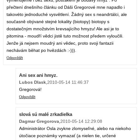
vyměňujeme i bez sexu, pošťákem je bodavý hmyz". Po
přečtení dnešního článku od Dáši Gregorové mne napadlo i
takovéto jednoduché vysvětlení. Žádný sex s neandrtálci, ale
současně obývané stejné lokality (biotopy) biotopy s
dostatečným množstvím krevsajícího hmyzu! Ale asi je to
pitomina - moudří vědci jistě tuto možnost předem vyloučili.
Jenže já nejsem moudrý ani vědec, proto svoji fantazii
nechávám běhat po hvězdách :-))).
Odpovědět
Ani sex ani hmyz.
Lubos Dlask
,
2010-05-14 11:46:37
Gregorová!
Odpovědět
slová sú malé zrkadielka
Dagmar Gregorova
,
2010-05-14 12:29:08
Administrátor Osla zvykne zlomyseľné, alebo na niekoho
útočiace poznámky vymazať (a nielen tie, určené