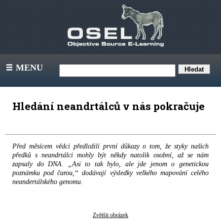
MENU
III
Hledání neandrtálců v nás pokračuje
Před měsícem vědci předložili první důkazy o tom, že styky našich
předků s neandrtálci mohly být někdy natolik osobní, až se nám
zapsaly do DNA. „Asi to tak bylo, ale jde jenom o genetickou
poznámku pod čarou,“ dodávají výsledky velkého mapování celého
neandertálského genomu.
Zvětšit obrázek