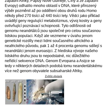
západní Afriky, Papuy Nové Guineje, Číny a ze západní
Evropy) odhalilo mnoho oblastí v DNA, které přirozený
výběr pozměnil až po oddělení obou druhů rodu Homo
někdy před 270 tisíci až 440 tisíci lety. Vědci jako příklad
uvádějí geny regulující metabolizmus, vývoj kostry a geny
ovlivňující poznávací schopnosti. Tyto odlišnosti od
genomu neandrtálců jsou společné pro celou současnou
lidskou populaci. Když ale vezmeme v úvahu jenom
genetické rozdíly mezi lidmi současného afrického a
neafrického původu, pak 1 až 4 procenta genomu sdílejí s
neandrtálci jenom euroasijci. Z hlediska vývoje našeho
lidského druhu jsou to nepodstatné, nic důležitého
neřídící sekvence DNA. Genom Evropana a Asijce se
tedy v některých detailech podobá tomu neandertálskému
více než genom obyvatele subsaharské Afriky.
Zvětšit obrázek