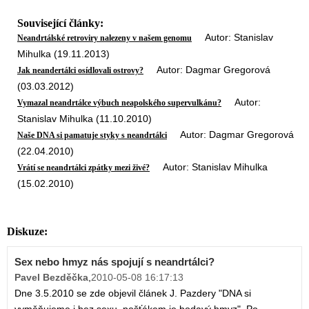
Související články:
Autor: Stanislav
Neandrtálské retroviry nalezeny v našem genomu
Mihulka (19.11.2013)
Autor: Dagmar Gregorová
Jak neandertálci osídlovali ostrovy?
(03.03.2012)
Autor:
Vymazal neandrtálce výbuch neapolského supervulkánu?
Stanislav Mihulka (11.10.2010)
Autor: Dagmar Gregorová
Naše DNA si pamatuje styky s neandrtálci
(22.04.2010)
Autor: Stanislav Mihulka
Vrátí se neandrtálci zpátky mezi živé?
(15.02.2010)
Diskuze:
Sex nebo hmyz nás spojují s neandrtálci?
Pavel Bezděčka
,
2010-05-08 16:17:13
Dne 3.5.2010 se zde objevil článek J. Pazdery "DNA si