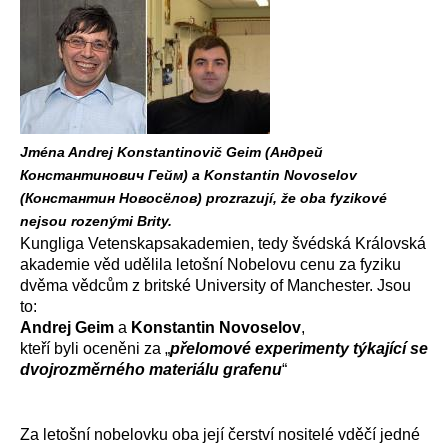
Jména Andrej Konstantinovič Geim (Андрей
Константинович Гейм) a Konstantin Novoselov
(Константин Новосёлов) prozrazují, že oba fyzikové
nejsou rozenými Brity.
Kungliga Vetenskapsakademien, tedy švédská Královská
akademie věd udělila letošní Nobelovu cenu za fyziku
dvěma vědcům z britské University of Manchester. Jsou
to:
Andrej Geim
a
Konstantin Novoselov
,
kteří byli oceněni za „
přelomové experimenty týkající se
dvojrozměrného materiálu grafenu
“
Za letošní nobelovku oba její čerství nositelé vděčí jedné