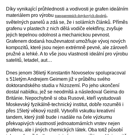
Díky vynikající průhlednosti a vodivosti je grafen ideálním
materiálem pro výrobu
,
transparentních dotykových displejů
světelných panelů a zdá se, že i solárních článků. Příměs
grafenu v plastech z nich dělá vodiče elektřiny, zvyšuje
jejich tepelnou odolnost a mechanickou pevnost.
Grafenem dodaná houževnatost umožňuje vývoj nových
kompozitů, které jsou nejen extrémně pevné, ale zároveň
pružné a lehké. A to vše jsou vlastnosti ideální pro výrobu
satelitů, letadel, aut…
Dnes jenom 36letý Konstantin Novoselov spolupracoval
s 51letým Andrejem Geimem již v průběhu svého
doktorandského studia v Nizozemí. Po jeho ukončení
dostal nabídku, jež se neodmítá a následoval Geima do
Británie. Nepochybně si oba Rusové, kteří vystudovali
Moskevský fyzikálně-technický institut, dobře rozuměli i
přes 15letý věkový rozdíl. Vytvořili vskutku kreativní
tandem, který jistě bude i nadále na čele výzkumu
překvapivých vlastností jednoatomárních vrstev nejen
grafenu, ale i jiných chemických látek. Oba totiž působí