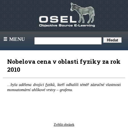
MENU
III
Nobelova cena v oblasti fyziky za rok
2010
...byla udělena dvojici fyziků, kteří odhalili téměř zázračné vlastnosti
monoatomární uhlíkové vrstvy – grafenu.
Zvětšit obrázek