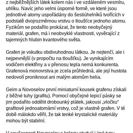
z nejběžnějších látek kolem nás i ve vzdáleném vesmíru,
uhlíku. Navíc jeho velmi úsporné formě, ve které jsou
jednotlivé atomy uspořádány do šestiúhelníků tvořících v
podstatě dvojrozměrnou vrstvu o tloušťce jednoho atomu.
Fyzikům se podařilo prokázat, že tento neobyčejný
materiál, grafen, má i neobvyklé vlastnosti, vyvěrající z
tajemných hlubin kvantového světa.
Grafen je vskutku obdivuhodnou látkou. Je nejtenčí, ale i
nejpevnější (v propočtu na tloušťku). Je vynikajícím
vodičem elektřiny a v přenosu tepla nemá konkurenta.
Grafenová monovrstva je zcela průhledná, ale její hustota
nedovolí proniknout ani malým atomům helia.
Geim a Novoselov první miniaturní kousek grafenu získali
z běžné tuhy (grafitu). Pomocí obyčejné lepicí pásky se
jim podařilo oddělit drobounký plátek, jakousi „vločku“
grafitové jednoatomární vrstvy, což je vlastně grafen. V té
době málokdo věřil, že tak tenké krystalické materiály
mohou být stabilní.