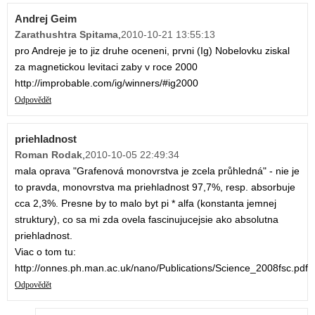
Andrej Geim
Zarathushtra Spitama
,
2010-10-21 13:55:13
pro Andreje je to jiz druhe oceneni, prvni (Ig) Nobelovku ziskal
za magnetickou levitaci zaby v roce 2000
http://improbable.com/ig/winners/#ig2000
Odpovědět
priehladnost
Roman Rodak
,
2010-10-05 22:49:34
mala oprava "Grafenová monovrstva je zcela průhledná" - nie je
to pravda, monovrstva ma priehladnost 97,7%, resp. absorbuje
cca 2,3%. Presne by to malo byt pi * alfa (konstanta jemnej
struktury), co sa mi zda ovela fascinujucejsie ako absolutna
priehladnost.
Viac o tom tu:
http://onnes.ph.man.ac.uk/nano/Publications/Science_2008fsc.pdf
Odpovědět