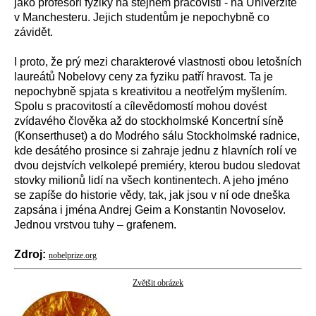
jako profesoři fyziky na stejném pracovišti - na Univerzitě
v Manchesteru. Jejich studentům je nepochybně co
závidět.
I proto, že prý mezi charakterové vlastnosti obou letošních
laureátů Nobelovy ceny za fyziku patří hravost. Ta je
nepochybně spjata s kreativitou a neotřelým myšlením.
Spolu s pracovitostí a cílevědomostí mohou dovést
zvídavého člověka až do stockholmské Koncertní síně
(Konserthuset) a do Modrého sálu Stockholmské radnice,
kde desátého prosince si zahraje jednu z hlavních rolí ve
dvou dejstvích velkolepé premiéry, kterou budou sledovat
stovky milionů lidí na všech kontinentech. A jeho jméno
se zapíše do historie vědy, tak, jak jsou v ní ode dneška
zapsána i jména Andrej Geim a Konstantin Novoselov.
Jednou vrstvou tuhy – grafenem.
Zdroj:
nobelprize.org
Zvětšit obrázek