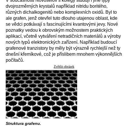
V současnosti Novoselov s kolegy studují i jiné typy
dvojrozměrných krystalů například nitridu boritého,
různých dichalkogenitů nebo komplexních oxidů. Byl to
ale grafen, jenž otevřel tuto dlouho utajenou oblast, kde
se vědci potkávají s fascinujícími kvantovými jevy. Nové
poznatky vedou k obrovským možnostem praktických
aplikací, včetně vytváření netradičních materiálů a výroby
nových typů elektronických zařízení. Například budoucí
grafenové tranzistory by měly být výrazně rychlejší než ty
dnešní křemíkové, což je příslibem mnohem výkonnějších
počítačů.
Zvětšit obrázek
Struktura grafenu.