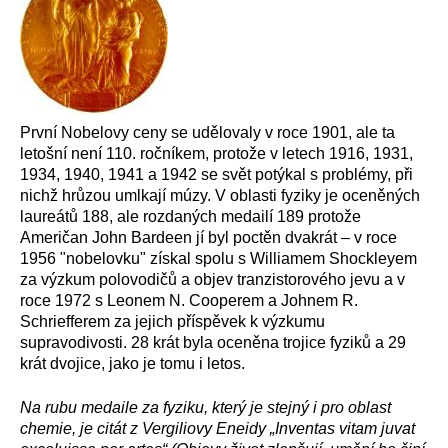
První Nobelovy ceny se udělovaly v roce 1901, ale ta
letošní není 110. ročníkem, protože v letech 1916, 1931,
1934, 1940, 1941 a 1942 se svět potýkal s problémy, při
nichž hrůzou umlkají múzy. V oblasti fyziky je oceněných
laureátů 188, ale rozdaných medailí 189 protože
Američan John Bardeen jí byl poctěn dvakrát – v roce
1956 "nobelovku" získal spolu s Williamem Shockleyem
za výzkum polovodičů a objev tranzistorového jevu a v
roce 1972 s Leonem N. Cooperem a Johnem R.
Schriefferem za jejich příspěvek k výzkumu
supravodivosti. 28 krát byla oceněna trojice fyziků a 29
krát dvojice, jako je tomu i letos.
Na rubu medaile za fyziku, který je stejný i pro oblast
chemie, je citát z Vergiliovy Eneidy „Inventas vitam juvat