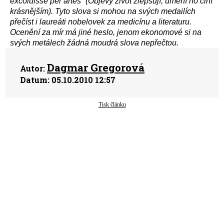
excoluisse per artes“ (Objevy život zlepšují, umění ho činí
krásnějším). Tyto slova si mohou na svých medailích
přečíst i laureáti nobelovek za medicínu a literaturu.
Ocenění za mír má jiné heslo, jenom ekonomové si na
svých metálech žádná moudrá slova nepřečtou.
Dagmar Gregorová
Autor:
Datum:
05.10.2010 12:57
Tisk článku