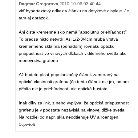
Dagmar Gregorova
,
2010-10-06 03:40:44
viď hypertextový odkaz v článku na dotykové displeje. Je
tam aj obrázok.
Ani čisté kremenné sklo nemá "absolútnu priehľadnosť"
To predsa nikto netvrdí. Asi 1/2-3/4cm hrubá vrstva
kremenného skla má (odhadom) rovnakú optickú
priepustnosť vo vlnových dĺžkach viditeľného svetla ako
monovrstva grafenu
Až budete písať popularizačný článok zameraný na
optické vlastnosti grafenu (čo tento článok nie je), potom
pi*alfa nie je priehľadnosť, ale optická hustota.
Inak díky za link, z neho vyplýva, že optická priepustnosť
grafenu je v podstate nezávislá na vlnovej dĺžke svetla.
Na rozdiel od napr. skla neodtieňuje UV a roentgen.
Odpovědět