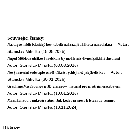
Související články:
Autor:
Nástupce mědi: Klasický kov kabelů nahrazují uhlíková nanovlákna
Stanislav Mihulka (15.05.2026)
Napůl Möbiova uhlíková molekula by mohla mít divné fyzikální vlastnosti
Autor: Stanislav Mihulka (08.03.2026)
Autor:
Nový materiál vede teplo téměř třikrát rychleji než jakýkoliv kov
Stanislav Mihulka (30.01.2026)
Graphene MesoSponge je 3D grafenový materiál pro příští generaci baterií
Autor: Stanislav Mihulka (10.01.2026)
Mňaukonauti v mikrogravitaci: Jak kočky přispěly k letům do vesmíru
Autor: Stanislav Mihulka (18.11.2024)
Diskuze: