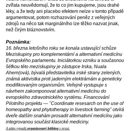
zvířata neuvědomují, že to co jim kupujeme, jsou drahé
léky, a že tedy ani placebo efektem nelze v tomto případě
argumentovat, potom rozhazování peněz z veřejných
zdrojů na něco tak marginálního lze těžko nazvat jinak,
než čirým bláznovstvím.
Poznámka:
16. března letošního roku se konala ustavující schůze
Meziskupiny pro komplementární a alternativní medicínu
Evropského parlamentu. Iniciátorkou vzniku a současnou
šéfkou této meziskupiny je zástupce Irska, Nuala
Ahern(ová), bývalá představitelka irské strany zelených,
známá aktivistka proti jaderným elektrárnám a geneticky
modifikovaným organismům. Veřejně vystupuje s
návrhem zakomponovat alternativní medicínu do
evropského zdravotnického systému. Financování
Pilotního projektu — "Coordinate resesarch on the use of
homeopathy and phytotherapy in livestock farming" otvírá
dveře dalším snahám prosadit alternativní medicínu jako
integrovanou součást klasické mediciny.
A takto vypadá
organizovaný lobbing
v praxi.