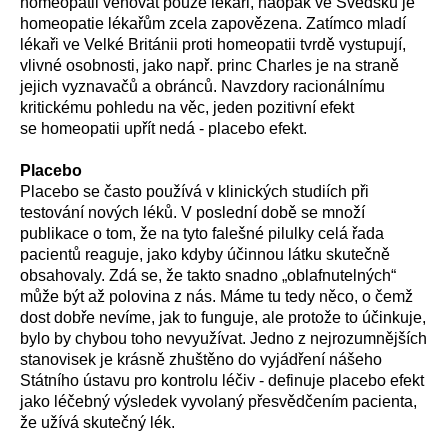
homeopatii věnovat pouze lékaři, naopak ve Švédsku je
homeopatie lékařům zcela zapovězena. Zatímco mladí
lékaři ve Velké Británii proti homeopatii tvrdě vystupují,
vlivné osobnosti, jako např. princ Charles je na straně
jejich vyznavačů a obránců. Navzdory racionálnímu
kritickému pohledu na věc, jeden pozitivní efekt
se homeopatii upřít nedá - placebo efekt.
Placebo
Placebo se často používá v klinických studiích při
testování nových léků. V poslední době se množí
publikace o tom, že na tyto falešné pilulky celá řada
pacientů reaguje, jako kdyby účinnou látku skutečně
obsahovaly. Zdá se, že takto snadno „oblafnutelných“
může být až polovina z nás. Máme tu tedy něco, o čemž
dost dobře nevíme, jak to funguje, ale protože to účinkuje,
bylo by chybou toho nevyužívat. Jedno z nejrozumnějších
stanovisek je krásně zhuštěno do vyjádření nášeho
Státního ústavu pro kontrolu léčiv - definuje placebo efekt
jako léčebný výsledek vyvolaný přesvědčením pacienta,
že užívá skutečný lék.