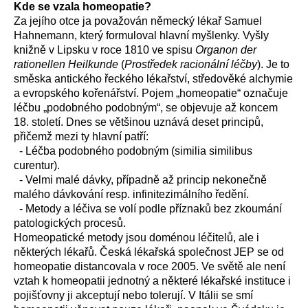
Kde se vzala homeopatie?
Za jejího otce ja považován německý lékař Samuel
Hahnemann, který formuloval hlavní myšlenky. Vyšly
knižně v Lipsku v roce 1810 ve spisu
Organon der
rationellen Heilkunde
(
Prostředek racionální léčby
). Je to
směska antického řeckého lékařství, středověké alchymie
a evropského kořenářství. Pojem „homeopatie“ označuje
léčbu „podobného podobným“, se objevuje až koncem
18. století. Dnes se většinou uznává deset principů,
přičemž mezi ty hlavní patří:
- Léčba podobného podobným (similia similibus
curentur).
- Velmi malé dávky, případně až princip nekonečně
malého dávkování resp. infinitezimálního ředění.
- Metody a léčiva se volí podle příznaků bez zkoumání
patologických procesů.
Homeopatické metody jsou doménou léčitelů, ale i
některých lékařů. Česká lékařská společnost JEP se od
homeopatie distancovala v roce 2005. Ve světě ale není
vztah k homeopatii jednotný a některé lékařské instituce i
pojišťovny ji akceptují nebo tolerují. V Itálii se smí