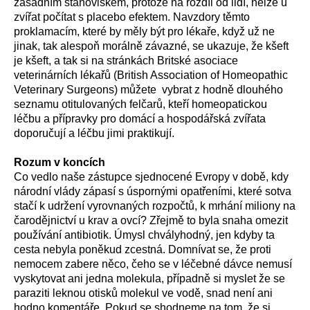
zásadním stanoviskem, protože na rozdíl od lidí, nelze u
zvířat počítat s placebo efektem. Navzdory těmto
proklamacím, které by měly být pro lékaře, když už ne
jinak, tak alespoň morálně závazné, se ukazuje, že kšeft
je kšeft, a tak si na stránkách Britské asociace
veterinárních lékařů (British Association of Homeopathic
Veterinary Surgeons) můžete vybrat z hodně dlouhého
seznamu otitulovaných felčarů, kteří homeopatickou
léčbu a přípravky pro domácí a hospodářská zvířata
doporučují a léčbu jimi praktikují.
Rozum v koncích
Co vedlo naše zástupce sjednocené Evropy v době, kdy
národní vlády zápasí s úspornými opatřeními, které sotva
stačí k udržení vyrovnaných rozpočtů, k mrhání miliony na
čarodějnictví u krav a ovcí? Zřejmě to byla snaha omezit
používání antibiotik. Úmysl chvályhodný, jen kdyby ta
cesta nebyla poněkud zcestná. Domnívat se, že proti
nemocem zabere něco, čeho se v léčebné dávce nemusí
vyskytovat ani jedna molekula, případně si myslet že se
paraziti leknou otisků molekul ve vodě, snad není ani
hodno komentáře. Pokud se shodneme na tom, že si