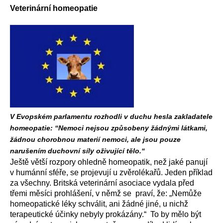
Veterinární homeopatie
V Evopském parlamentu rozhodli v duchu hesla zakladatele
homeopatie: “Nemoci nejsou způsobeny žádnými látkami,
žádnou chorobnou materií nemoci, ale jsou pouze
narušením duchovní síly oživující tělo.“
Ještě větší rozpory ohledně homeopatik, než jaké panují
v humánní sféře, se projevují u zvěrolékařů. Jeden příklad
za všechny. Britská veterinární asociace vydala před
třemi měsíci prohlášení, v němž se praví, že: „Nemůže
homeopatické léky schválit, ani žádné jiné, u nichž
terapeutické účinky nebyly prokázány.“ To by mělo být