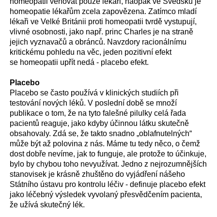
homeopatii věnovat pouze lékaři, naopak ve Švédsku je
homeopatie lékařům zcela zapovězena. Zatímco mladí
lékaři ve Velké Británii proti homeopatii tvrdě vystupují,
vlivné osobnosti, jako např. princ Charles je na straně
jejich vyznavačů a obránců. Navzdory racionálnímu
kritickému pohledu na věc, jeden pozitivní efekt
se homeopatii upřít nedá - placebo efekt.
Placebo
Placebo se často používá v klinických studiích při
testování nových léků. V poslední době se množí
publikace o tom, že na tyto falešné pilulky celá řada
pacientů reaguje, jako kdyby účinnou látku skutečně
obsahovaly. Zdá se, že takto snadno „oblafnutelných“
může být až polovina z nás. Máme tu tedy něco, o čemž
dost dobře nevíme, jak to funguje, ale protože to účinkuje,
bylo by chybou toho nevyužívat. Jedno z nejrozumnějších
stanovisek je krásně zhuštěno do vyjádření nášeho
Státního ústavu pro kontrolu léčiv - definuje placebo efekt
jako léčebný výsledek vyvolaný přesvědčením pacienta,
že užívá skutečný lék.