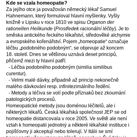
Kde se vzala homeopatie?
Za jejího otce ja považován německý lékař Samuel
Hahnemann, který formuloval hlavní myšlenky. Vyšly
knižně v Lipsku v roce 1810 ve spisu
Organon der
rationellen Heilkunde
(
Prostředek racionální léčby
). Je to
směska antického řeckého lékařství, středověké alchymie
a evropského kořenářství. Pojem „homeopatie“ označuje
léčbu „podobného podobným“, se objevuje až koncem
18. století. Dnes se většinou uznává deset principů,
přičemž mezi ty hlavní patří:
- Léčba podobného podobným (similia similibus
curentur).
- Velmi malé dávky, případně až princip nekonečně
malého dávkování resp. infinitezimálního ředění.
- Metody a léčiva se volí podle příznaků bez zkoumání
patologických procesů.
Homeopatické metody jsou doménou léčitelů, ale i
některých lékařů. Česká lékařská společnost JEP se od
homeopatie distancovala v roce 2005. Ve světě ale není
vztah k homeopatii jednotný a některé lékařské instituce i
pojišťovny ji akceptují nebo tolerují. V Itálii se smí