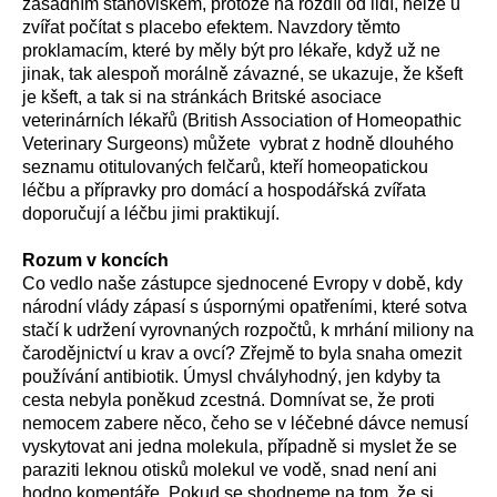
zásadním stanoviskem, protože na rozdíl od lidí, nelze u
zvířat počítat s placebo efektem. Navzdory těmto
proklamacím, které by měly být pro lékaře, když už ne
jinak, tak alespoň morálně závazné, se ukazuje, že kšeft
je kšeft, a tak si na stránkách Britské asociace
veterinárních lékařů (British Association of Homeopathic
Veterinary Surgeons) můžete vybrat z hodně dlouhého
seznamu otitulovaných felčarů, kteří homeopatickou
léčbu a přípravky pro domácí a hospodářská zvířata
doporučují a léčbu jimi praktikují.
Rozum v koncích
Co vedlo naše zástupce sjednocené Evropy v době, kdy
národní vlády zápasí s úspornými opatřeními, které sotva
stačí k udržení vyrovnaných rozpočtů, k mrhání miliony na
čarodějnictví u krav a ovcí? Zřejmě to byla snaha omezit
používání antibiotik. Úmysl chvályhodný, jen kdyby ta
cesta nebyla poněkud zcestná. Domnívat se, že proti
nemocem zabere něco, čeho se v léčebné dávce nemusí
vyskytovat ani jedna molekula, případně si myslet že se
paraziti leknou otisků molekul ve vodě, snad není ani
hodno komentáře. Pokud se shodneme na tom, že si