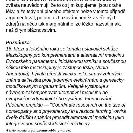
zvířata neuvědomují, že to co jim kupujeme, jsou drahé
léky, a že tedy ani placebo efektem nelze v tomto případě
argumentovat, potom rozhazování peněz z veřejných
zdrojů na něco tak marginálního lze těžko nazvat jinak,
než čirým bláznovstvím.
Poznámka:
16. března letošního roku se konala ustavující schůze
Meziskupiny pro komplementární a alternativní medicínu
Evropského parlamentu. Iniciátorkou vzniku a současnou
šéfkou této meziskupiny je zástupce Irska, Nuala
Ahern(ová), bývalá představitelka irské strany zelených,
známá aktivistka proti jaderným elektrárnám a geneticky
modifikovaným organismům. Veřejně vystupuje s
návrhem zakomponovat alternativní medicínu do
evropského zdravotnického systému. Financování
Pilotního projektu — "Coordinate resesarch on the use of
homeopathy and phytotherapy in livestock farming" otvírá
dveře dalším snahám prosadit alternativní medicínu jako
integrovanou součást klasické mediciny.
A takto vypadá
organizovaný lobbing
v praxi.