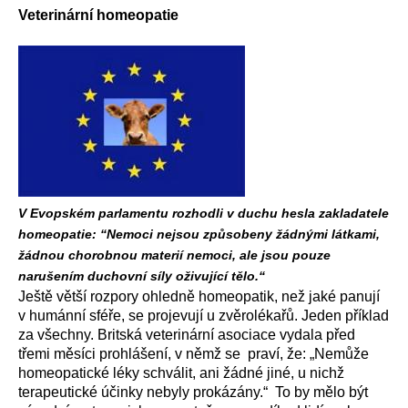
Veterinární homeopatie
V Evopském parlamentu rozhodli v duchu hesla zakladatele
homeopatie: “Nemoci nejsou způsobeny žádnými látkami,
žádnou chorobnou materií nemoci, ale jsou pouze
narušením duchovní síly oživující tělo.“
Ještě větší rozpory ohledně homeopatik, než jaké panují
v humánní sféře, se projevují u zvěrolékařů. Jeden příklad
za všechny. Britská veterinární asociace vydala před
třemi měsíci prohlášení, v němž se praví, že: „Nemůže
homeopatické léky schválit, ani žádné jiné, u nichž
terapeutické účinky nebyly prokázány.“ To by mělo být