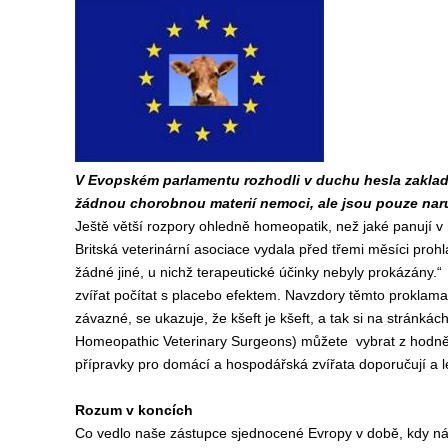
V Evopském parlamentu rozhodli v duchu hesla zakla
žádnou chorobnou materií nemoci, ale jsou pouze naruš
Ještě větší rozpory ohledně homeopatik, než jaké panují v 
Britská veterinární asociace vydala před třemi měsíci proh
žádné jiné, u nichž terapeutické účinky nebyly prokázány.“
zvířat počítat s placebo efektem. Navzdory těmto proklamac
závazné, se ukazuje, že kšeft je kšeft, a tak si na stránkách
Homeopathic Veterinary Surgeons) můžete vybrat z hodně 
přípravky pro domácí a hospodářská zvířata doporučují a léč
Rozum v koncích
Co vedlo naše zástupce sjednocené Evropy v době, kdy náro