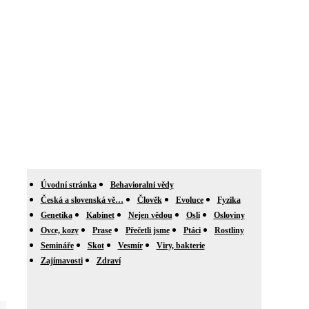
Úvodní stránka
Behavioralni vědy
Česká a slovenská vě…
Člověk
Evoluce
Fyzika
Genetika
Kabinet
Nejen vědou
Osli
Osloviny
Ovce, kozy
Prase
Přečetli jsme
Ptáci
Rostliny
Semináře
Skot
Vesmír
Viry, bakterie
Zajímavosti
Zdraví