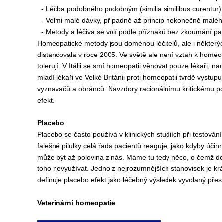
- Léčba podobného podobným (similia similibus curentur)
- Velmi malé dávky, případně až princip nekonečně malého 
- Metody a léčiva se volí podle příznaků bez zkoumání pa
Homeopatické metody jsou doménou léčitelů, ale i některý
distancovala v roce 2005. Ve světě ale není vztah k homeopat
tolerují. V Itálii se smí homeopatii věnovat pouze lékaři
mladí lékaři ve Velké Británii proti homeopatii tvrdě vystupuj
vyznavačů a obránců. Navzdory racionálnímu kritickému poh
efekt.
Placebo
Placebo se často používá v klinických studiích při testová
falešné pilulky celá řada pacientů reaguje, jako kdyby úči
může být až polovina z nás. Máme tu tedy něco, o čemž dos
toho nevyužívat. Jedno z nejrozumnějších stanovisek je kr
definuje placebo efekt jako léčebný výsledek vyvolaný pře
Veterinární homeopatie