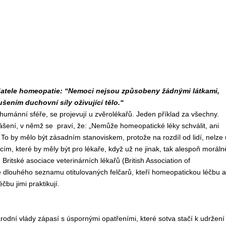
datele homeopatie: “Nemoci nejsou způsobeny žádnými látkami,
ením duchovní síly oživující tělo.“
humánní sféře, se projevují u zvěrolékařů. Jeden příklad za všechny.
lášení, v němž se praví, že: „Nemůže homeopatické léky schválit, ani
 To by mělo být zásadním stanoviskem, protože na rozdíl od lidí, nelze 
ím, které by měly být pro lékaře, když už ne jinak, tak alespoň moráln
 Britské asociace veterinárních lékařů (British Association of
dlouhého seznamu otitulovaných felčarů, kteří homeopatickou léčbu a
bu jimi praktikují.
dní vlády zápasí s úspornými opatřeními, které sotva stačí k udržení