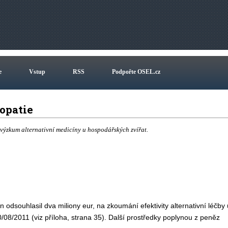
e
Vstup
RSS
Podpořte OSEL.cz
opatie
 výzkum alternativní medicíny u hospodářských zvířat.
dsouhlasil dva miliony eur, na zkoumání efektivity alternativní léčby 
2011 (viz příloha, strana 35). Další prostředky poplynou z peněz