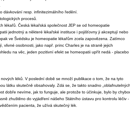
.
dávkování resp. infinitezimálního ředění.
tologických procesů.
ch lékařů. Česká lékařská společnost JEP se od homeopatie
ii jednotný a některé lékařské instituce i pojišťovny ji akceptují nebo
, naopak ve Švédsku je homeopatie lékařům zcela zapovězena. Zatímco
í, vlivné osobnosti, jako např. princ Charles je na straně jejich
ledu na věc, jeden pozitivní efekt se homeopatii upřít nedá - placebo
ní nových léků. V poslední době se množí publikace o tom, že na tyto
nnou látku skutečně obsahovaly. Zdá se, že takto snadno „oblafnutelnýc
t dobře nevíme, jak to funguje, ale protože to účinkuje, bylo by chybo
ásně zhuštěno do vyjádření nášeho Státního ústavu pro kontrolu léčiv -
svědčením pacienta, že užívá skutečný lék.