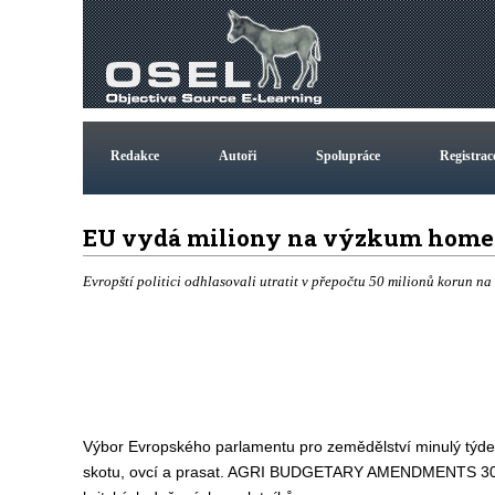
Redakce
Autoři
Spolupráce
Registrac
EU vydá miliony na výzkum home
Evropští politici odhlasovali utratit v přepočtu 50 milionů korun na
Výbor Evropského parlamentu pro zemědělství minulý týden o
skotu, ovcí a prasat. AGRI BUDGETARY AMENDMENTS 30/08/