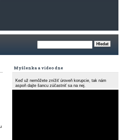
Myšlenka a video dne
Keď už nemôžete znížiť úroveň korupcie, tak nám
aspoň dajte šancu zúčastniť sa na nej.
u