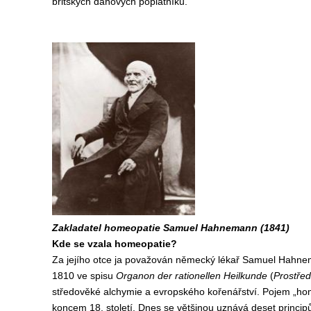
britských daňových poplatníků.
Zakladatel homeopatie Samuel Hahnemann (1841)
Kde se vzala homeopatie?
Za jejího otce ja považován německý lékař Samuel Hahnema
1810 ve spisu
Organon der rationellen Heilkunde
(
Prostřed
středověké alchymie a evropského kořenářství. Pojem „ho
koncem 18. století. Dnes se většinou uznává deset principů,