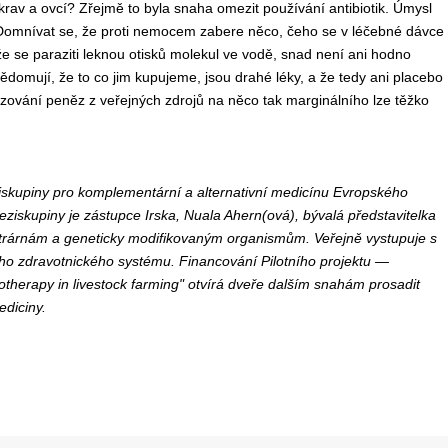
krav a ovcí? Zřejmě to byla snaha omezit používání antibiotik. Úmysl
 Domnívat se, že proti nemocem zabere něco, čeho se v léčebné dávce
e se paraziti leknou otisků molekul ve vodě, snad není ani hodno
omují, že to co jim kupujeme, jsou drahé léky, a že tedy ani placebo
ování peněz z veřejných zdrojů na něco tak marginálního lze těžko
ziskupiny pro komplementární a alternativní medicínu Evropského
ziskupiny je zástupce Irska, Nuala Ahern(ová), bývalá představitelka
ektrárnám a geneticky modifikovaným organismům. Veřejně vystupuje s
o zdravotnického systému. Financování Pilotního projektu —
therapy in livestock farming" otvírá dveře dalším snahám prosadit
ediciny.