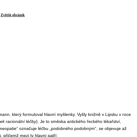
Zvětšit obrázek
nn, který formuloval hlavní myšlenky. Vyšly knižně v Lipsku v roce
ek racionální léčby
). Je to směska antického řeckého lékařství,
meopatie“ označuje léčbu „podobného podobným“, se objevuje až
 přičemž mezi ty hlavní patří: