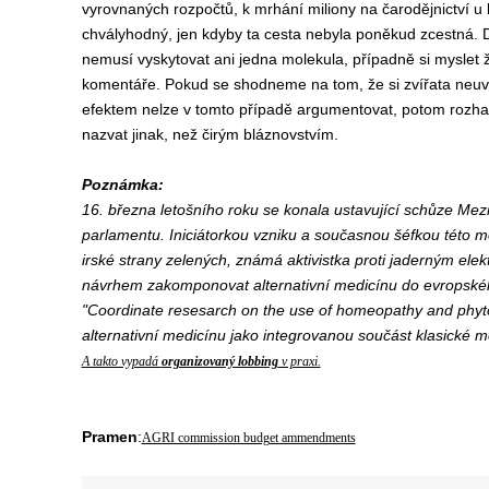
vyrovnaných rozpočtů, k mrhání miliony na čarodějnictví u 
chvályhodný, jen kdyby ta cesta nebyla poněkud zcestná.
nemusí vyskytovat ani jedna molekula, případně si myslet ž
komentáře. Pokud se shodneme na tom, že si zvířata neuvěd
efektem nelze v tomto případě argumentovat, potom rozhaz
nazvat jinak, než čirým bláznovstvím.
Poznámka:
16. března letošního roku se konala ustavující schůze Me
parlamentu. Iniciátorkou vzniku a současnou šéfkou této me
irské strany zelených, známá aktivistka proti jaderným el
návrhem zakomponovat alternativní medicínu do evropskéh
"Coordinate resesarch on the use of homeopathy and phyto
alternativní medicínu jako integrovanou součást klasické m
A takto vypadá
organizovaný lobbing
v praxi.
Pramen
:
AGRI commission budget ammendments