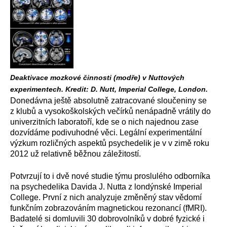
Deaktivace mozkové činnosti (modře) v Nuttových
experimentech. Kredit: D. Nutt, Imperial College, London.
Donedávna ještě absolutně zatracované sloučeniny se
z klubů a vysokoškolských večírků nenápadně vrátily do
univerzitních laboratoří, kde se o nich najednou zase
dozvídáme podivuhodné věci. Legální experimentální
výzkum rozličných aspektů psychedelik je v v zimě roku
2012 už relativně běžnou záležitostí.
Potvrzují to i dvě nové studie týmu proslulého odborníka
na psychedelika Davida J. Nutta z londýnské Imperial
College. První z nich analyzuje změněný stav vědomí
funkčním zobrazováním magnetickou rezonancí (fMRI).
Badatelé si domluvili 30 dobrovolníků v dobré fyzické i