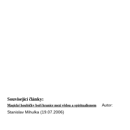
Související články:
Autor:
Magické houbičky boří hranice mezi vědou a spiritualismem
Stanislav Mihulka (19.07.2006)