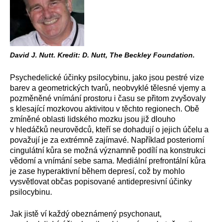
David J. Nutt. Kredit: D. Nutt, The Beckley Foundation.
Psychedelické účinky psilocybinu, jako jsou pestré vize
barev a geometrických tvarů, neobvyklé tělesné vjemy a
pozměněné vnímání prostoru i času se přitom zvyšovaly
s klesající mozkovou aktivitou v těchto regionech. Obě
zmíněné oblasti lidského mozku jsou již dlouho
v hledáčků neurovědců, kteří se dohadují o jejich účelu a
považují je za extrémně zajímavé. Například posteriorní
cingulátní kůra se možná významně podílí na konstrukci
vědomí a vnímání sebe sama. Mediální prefrontální kůra
je zase hyperaktivní během depresí, což by mohlo
vysvětlovat občas popisované antidepresivní účinky
psilocybinu.
Jak jistě ví každý obeznámený psychonaut,