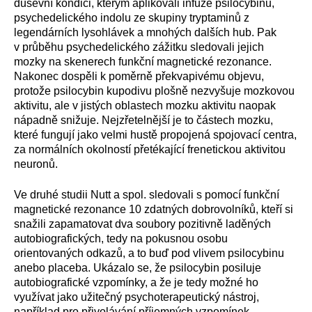
duševní kondici, kterým aplikovali infuze psilocybinu,
psychedelického indolu ze skupiny tryptaminů z
legendárních lysohlávek a mnohých dalších hub. Pak
v průběhu psychedelického zážitku sledovali jejich
mozky na skenerech funkční magnetické rezonance.
Nakonec dospěli k poměrně překvapivému objevu,
protože psilocybin kupodivu plošně nezvyšuje mozkovou
aktivitu, ale v jistých oblastech mozku aktivitu naopak
nápadně snižuje. Nejzřetelnější je to částech mozku,
které fungují jako velmi hustě propojená spojovací centra,
za normálních okolností přetékající frenetickou aktivitou
neuronů.
Ve druhé studii Nutt a spol. sledovali s pomocí funkční
magnetické rezonance 10 zdatných dobrovolníků, kteří si
snažili zapamatovat dva soubory pozitivně laděných
autobiografických, tedy na pokusnou osobu
orientovaných odkazů, a to buď pod vlivem psilocybinu
anebo placeba. Ukázalo se, že psilocybin posiluje
autobiografické vzpomínky, a že je tedy možné ho
využívat jako užitečný psychoterapeutický nástroj,
například pro přivolávání příjemných vzpomínek