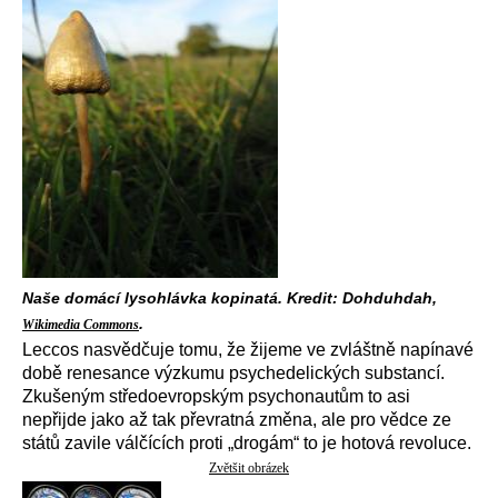
Naše domácí lysohlávka kopinatá. Kredit: Dohduhdah,
.
Wikimedia Commons
Leccos nasvědčuje tomu, že žijeme ve zvláštně napínavé
době renesance výzkumu psychedelických substancí.
Zkušeným středoevropským psychonautům to asi
nepřijde jako až tak převratná změna, ale pro vědce ze
států zavile válčících proti „drogám“ to je hotová revoluce.
Zvětšit obrázek