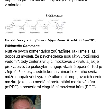
z minulosti.
Zvětšit obrázek
Biosyntéza psilocybinu z tryptofanu. Kredit: Edgar181,
Wikimedia Commons.
Nutt ve svých komentářích zdůrazňuje, jak jsme si až
doposud mysleli, že psychedelika jsou látky „rozšiřující
vědomí“, tedy zintenzivňující mozkovou aktivitu a jak je
překvapivé, že psilocybin funguje vlastně opačně. Teď je
zřejmé, že k psychedelickému vnímání okolního světa
může naopak vést výrazné utlumení propojovacích center
mozku, jako jsou mediální prefrontální mozková kůra
(mPFC) a posteriorní cingulátní mozková kůra (PCC).