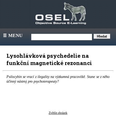
MENU
III
Lysohlávková psychedelie na
funkční magnetické rezonanci
Psilocybin se vrací z ilegality na výzkumná pracoviště. Stane se z něho
účinný nástroj pro psychoterapeuty?
Zvětšit obrázek