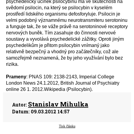
psychedelický účinek psilocybinu má ve skutečnosti na
svědomí psilocin, na který se psilocybin v kyselém
prostředí lidského organismu defosforyluje. Psilocin je
velmi podobný významnému neurotransmiteru serotoninu
a funguje tak, že se váže právě na serotoninové receptory
nervových buněk. Tím zasahuje do činnosti nervové
soustavy a vyvolává psychedelické zážitky. Oproti jiným
psychedelikům je přitom psilocybin vnímaný jako
relativně bezpečný a vhodný pro začátečníky, což ale
samozřejmě neznamená, že by jeho využívání bylo bez
rizika.
Prameny
: PNAS 109: 2138-2143, Imperial College
London News 24.1.2012, British Journal of Psychiatry
online 26 1. 2012.Wikipedia (Psilocybin).
Stanislav Mihulka
Autor:
Datum:
09.03.2012 14:57
Tisk článku