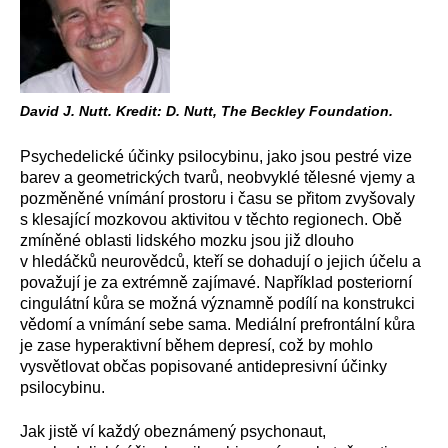
David J. Nutt. Kredit: D. Nutt, The Beckley Foundation.
Psychedelické účinky psilocybinu, jako jsou pestré vize
barev a geometrických tvarů, neobvyklé tělesné vjemy a
pozměněné vnímání prostoru i času se přitom zvyšovaly
s klesající mozkovou aktivitou v těchto regionech. Obě
zmíněné oblasti lidského mozku jsou již dlouho
v hledáčků neurovědců, kteří se dohadují o jejich účelu a
považují je za extrémně zajímavé. Například posteriorní
cingulátní kůra se možná významně podílí na konstrukci
vědomí a vnímání sebe sama. Mediální prefrontální kůra
je zase hyperaktivní během depresí, což by mohlo
vysvětlovat občas popisované antidepresivní účinky
psilocybinu.
Jak jistě ví každý obeznámený psychonaut,