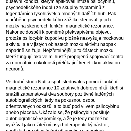
duševní kondici, kterým aplikovali infuze psilocybinu,
psychedelického indolu ze skupiny tryptaminů z
legendárních lysohlávek a mnohých dalších hub. Pak
v průběhu psychedelického zážitku sledovali jejich
mozky na skenerech funkční magnetické rezonance.
Nakonec dospěli k poměrně překvapivému objevu,
protože psilocybin kupodivu plošně nezvyšuje mozkovou
aktivitu, ale v jistých oblastech mozku aktivitu naopak
nápadně snižuje. Nejzřetelnější je to částech mozku,
které fungují jako velmi hustě propojená spojovací centra,
za normálních okolností přetékající frenetickou aktivitou
neuronů.
Ve druhé studii Nutt a spol. sledovali s pomocí funkční
magnetické rezonance 10 zdatných dobrovolníků, kteří si
snažili zapamatovat dva soubory pozitivně laděných
autobiografických, tedy na pokusnou osobu
orientovaných odkazů, a to buď pod vlivem psilocybinu
anebo placeba. Ukázalo se, že psilocybin posiluje
autobiografické vzpomínky, a že je tedy možné ho
využívat jako užitečný psychoterapeutický nástroj,
například pro přivolávání příjemných vzpomínek