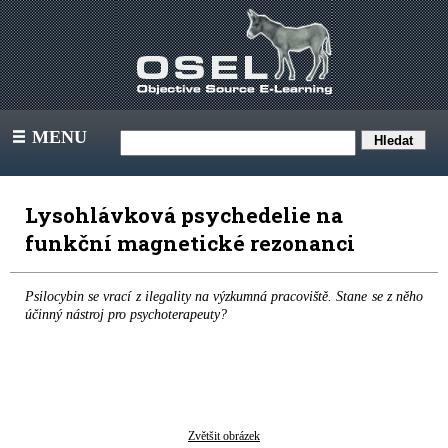
MENU
III
Lysohlávková psychedelie na
funkční magnetické rezonanci
Psilocybin se vrací z ilegality na výzkumná pracoviště. Stane se z něho
účinný nástroj pro psychoterapeuty?
Zvětšit obrázek