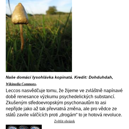
Naše domácí lysohlávka kopinatá. Kredit: Dohduhdah,
.
Wikimedia Commons
Leccos nasvědčuje tomu, že žijeme ve zvláštně napínavé
době renesance výzkumu psychedelických substancí.
Zkušeným středoevropským psychonautům to asi
nepřijde jako až tak převratná změna, ale pro vědce ze
států zavile válčících proti „drogám“ to je hotová revoluce.
Zvětšit obrázek