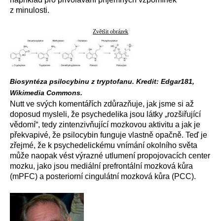
z minulosti.
Zvětšit obrázek
Biosyntéza psilocybinu z tryptofanu. Kredit: Edgar181,
Wikimedia Commons.
Nutt ve svých komentářích zdůrazňuje, jak jsme si až
doposud mysleli, že psychedelika jsou látky „rozšiřující
vědomí“, tedy zintenzivňující mozkovou aktivitu a jak je
překvapivé, že psilocybin funguje vlastně opačně. Teď je
zřejmé, že k psychedelickému vnímání okolního světa
může naopak vést výrazné utlumení propojovacích center
mozku, jako jsou mediální prefrontální mozková kůra
(mPFC) a posteriorní cingulátní mozková kůra (PCC).