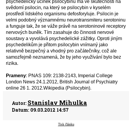
psychedelický účinek psilocybinu má ve skutečnosti na
svědomí psilocin, na který se psilocybin v kyselém
prostředí lidského organismu defosforyluje. Psilocin je
velmi podobný významnému neurotransmiteru serotoninu
a funguje tak, že se váže právě na serotoninové receptory
nervových buněk. Tím zasahuje do činnosti nervové
soustavy a vyvolává psychedelické zážitky. Oproti jiným
psychedelikům je přitom psilocybin vnímaný jako
relativně bezpečný a vhodný pro začátečníky, což ale
samozřejmě neznamená, že by jeho využívání bylo bez
rizika.
Prameny
: PNAS 109: 2138-2143, Imperial College
London News 24.1.2012, British Journal of Psychiatry
online 26 1. 2012.Wikipedia (Psilocybin).
Stanislav Mihulka
Autor:
Datum:
09.03.2012 14:57
Tisk článku