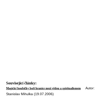
Související články:
Autor:
Magické houbičky boří hranice mezi vědou a spiritualismem
Stanislav Mihulka (19.07.2006)