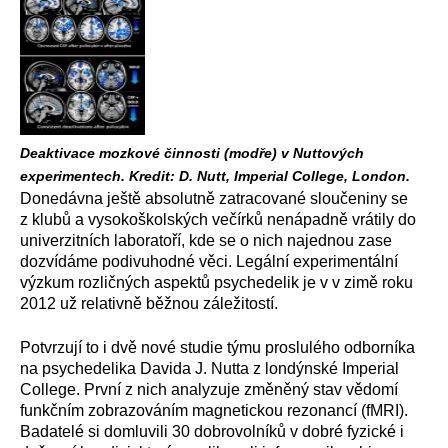
Deaktivace mozkové činnosti (modře) v Nuttových
experimentech. Kredit: D. Nutt, Imperial College, London.
Donedávna ještě absolutně zatracované sloučeniny se
z klubů a vysokoškolských večírků nenápadně vrátily do
univerzitních laboratoří, kde se o nich najednou zase
dozvídáme podivuhodné věci. Legální experimentální
výzkum rozličných aspektů psychedelik je v v zimě roku
2012 už relativně běžnou záležitostí.
Potvrzují to i dvě nové studie týmu proslulého odborníka
na psychedelika Davida J. Nutta z londýnské Imperial
College. První z nich analyzuje změněný stav vědomí
funkčním zobrazováním magnetickou rezonancí (fMRI).
Badatelé si domluvili 30 dobrovolníků v dobré fyzické i