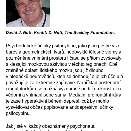
David J. Nutt. Kredit: D. Nutt, The Beckley Foundation.
Psychedelické účinky psilocybinu, jako jsou pestré vize
barev a geometrických tvarů, neobvyklé tělesné vjemy a
pozměněné vnímání prostoru i času se přitom zvyšovaly
s klesající mozkovou aktivitou v těchto regionech. Obě
zmíněné oblasti lidského mozku jsou již dlouho
v hledáčků neurovědců, kteří se dohadují o jejich účelu a
považují je za extrémně zajímavé. Například posteriorní
cingulátní kůra se možná významně podílí na konstrukci
vědomí a vnímání sebe sama. Mediální prefrontální kůra
je zase hyperaktivní během depresí, což by mohlo
vysvětlovat občas popisované antidepresivní účinky
psilocybinu.
Jak jistě ví každý obeznámený psychonaut,