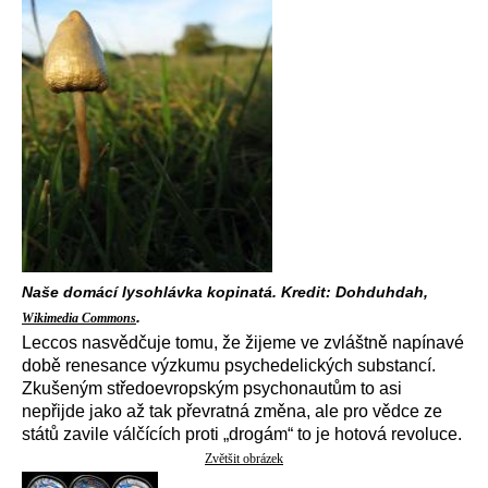
Naše domácí lysohlávka kopinatá. Kredit: Dohduhdah,
.
Wikimedia Commons
Leccos nasvědčuje tomu, že žijeme ve zvláštně napínavé
době renesance výzkumu psychedelických substancí.
Zkušeným středoevropským psychonautům to asi
nepřijde jako až tak převratná změna, ale pro vědce ze
států zavile válčících proti „drogám“ to je hotová revoluce.
Zvětšit obrázek