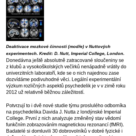
Deaktivace mozkové činnosti (modře) v Nuttových
experimentech. Kredit: D. Nutt, Imperial College, London.
Donedávna ještě absolutně zatracované sloučeniny se
z klubů a vysokoškolských večírků nenápadně vrátily do
univerzitních laboratoří, kde se o nich najednou zase
dozvídáme podivuhodné věci. Legální experimentální
výzkum rozličných aspektů psychedelik je v v zimě roku
2012 už relativně běžnou záležitostí.
Potvrzují to i dvě nové studie týmu proslulého odborníka
na psychedelika Davida J. Nutta z londýnské Imperial
College. První z nich analyzuje změněný stav vědomí
funkčním zobrazováním magnetickou rezonancí (fMRI).
Badatelé si domluvili 30 dobrovolníků v dobré fyzické i