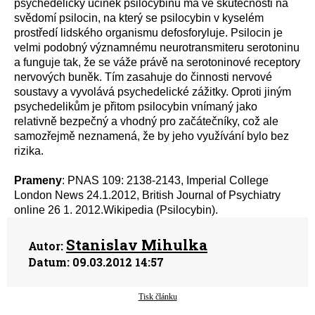
psychedelický účinek psilocybinu má ve skutečnosti na
svědomí psilocin, na který se psilocybin v kyselém
prostředí lidského organismu defosforyluje. Psilocin je
velmi podobný významnému neurotransmiteru serotoninu
a funguje tak, že se váže právě na serotoninové receptory
nervových buněk. Tím zasahuje do činnosti nervové
soustavy a vyvolává psychedelické zážitky. Oproti jiným
psychedelikům je přitom psilocybin vnímaný jako
relativně bezpečný a vhodný pro začátečníky, což ale
samozřejmě neznamená, že by jeho využívání bylo bez
rizika.
Prameny
: PNAS 109: 2138-2143, Imperial College
London News 24.1.2012, British Journal of Psychiatry
online 26 1. 2012.Wikipedia (Psilocybin).
Stanislav Mihulka
Autor:
Datum:
09.03.2012 14:57
Tisk článku