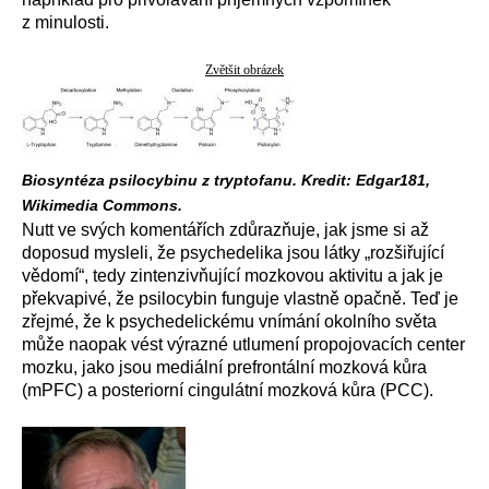
z minulosti.
Zvětšit obrázek
Biosyntéza psilocybinu z tryptofanu. Kredit: Edgar181,
Wikimedia Commons.
Nutt ve svých komentářích zdůrazňuje, jak jsme si až
doposud mysleli, že psychedelika jsou látky „rozšiřující
vědomí“, tedy zintenzivňující mozkovou aktivitu a jak je
překvapivé, že psilocybin funguje vlastně opačně. Teď je
zřejmé, že k psychedelickému vnímání okolního světa
může naopak vést výrazné utlumení propojovacích center
mozku, jako jsou mediální prefrontální mozková kůra
(mPFC) a posteriorní cingulátní mozková kůra (PCC).