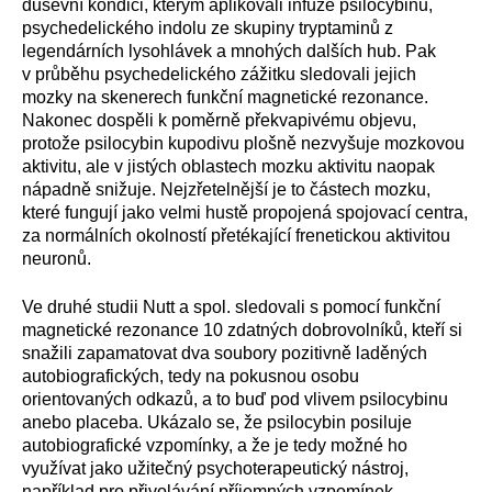
duševní kondici, kterým aplikovali infuze psilocybinu,
psychedelického indolu ze skupiny tryptaminů z
legendárních lysohlávek a mnohých dalších hub. Pak
v průběhu psychedelického zážitku sledovali jejich
mozky na skenerech funkční magnetické rezonance.
Nakonec dospěli k poměrně překvapivému objevu,
protože psilocybin kupodivu plošně nezvyšuje mozkovou
aktivitu, ale v jistých oblastech mozku aktivitu naopak
nápadně snižuje. Nejzřetelnější je to částech mozku,
které fungují jako velmi hustě propojená spojovací centra,
za normálních okolností přetékající frenetickou aktivitou
neuronů.
Ve druhé studii Nutt a spol. sledovali s pomocí funkční
magnetické rezonance 10 zdatných dobrovolníků, kteří si
snažili zapamatovat dva soubory pozitivně laděných
autobiografických, tedy na pokusnou osobu
orientovaných odkazů, a to buď pod vlivem psilocybinu
anebo placeba. Ukázalo se, že psilocybin posiluje
autobiografické vzpomínky, a že je tedy možné ho
využívat jako užitečný psychoterapeutický nástroj,
například pro přivolávání příjemných vzpomínek