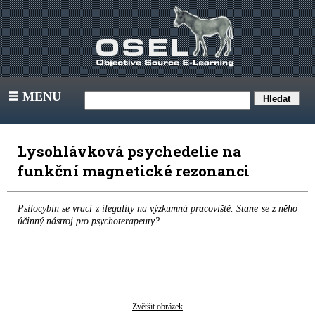
MENU
III
Lysohlávková psychedelie na
funkční magnetické rezonanci
Psilocybin se vrací z ilegality na výzkumná pracoviště. Stane se z něho
účinný nástroj pro psychoterapeuty?
Zvětšit obrázek