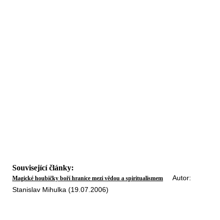
Související články:
Autor:
Magické houbičky boří hranice mezi vědou a spiritualismem
Stanislav Mihulka (19.07.2006)