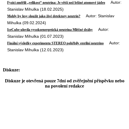
Autor:
Fyzici změřili „velikost“ neutrina: Je větší než běžné atomové jádro
Stanislav Mihulka (18.02.2025)
Autor: Stanislav
Mohly by lesy sloužit jako živé detektory neutrin?
Mihulka (09.02.2024)
Autor:
IceCube ulovila vysokoenergetická neutrina Mléčné dráhy
Stanislav Mihulka (01.07.2023)
Autor:
Finální výsledky experimentu STEREO pohřbily sterilní neutrino
Stanislav Mihulka (12.01.2023)
Diskuze:
Diskuze je otevřená pouze 7dní od zvěřejnění příspěvku nebo
na povolení redakce