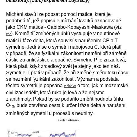
detektorů). (Zdroj experiment Daya Bay)
Míchání stavů lze popsat pomocí matice, která je
podobná té, jež popisuje míchání kvarků označované
jako CKM matice - Cabibbo-Kobayashi-Maskawa (viz
). Kromě tří zmíněných úhlů vystupuje v neutrinové
zde
matici i fáze delta, která souvisí s narušením CP a T
symetrie. Jedná se o symetrii nábojovou C, která platí
v případě, že se fyzikální zákonitosti nemění při záměně
částic za antičástice a opačně. Symetrie P je zrcadlová,
která platí, když zrcadlový svět je stejný jako ten náš.
Symetrie T platí v případě, že při změně směru toku času
se nezmění fyzikální zákonitosti. Význam a podstata
těchto symetrií je popsána
o tom, jak mimozemské
v článku
civilizaci sdělit, která ruka je levá a že nejsme
z antihmoty. Pokud by se podařilo změřit hodnotu úhlu
Ɵ
, bude otevřena cesta k určení fáze delta a narušení
13
zmíněných symetrií u procesů s neutriny.
Zvětšit obrázek