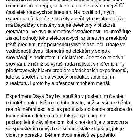
minimum pro energii, se kterou je detekována největší
část elektronových antineutrin. Na rozdíl od jiných
experimentů, které se snažily změřit tyto oscilace dříve,
má Daya Bay umístěny stejné detektory v blízkosti
elektráren i ve dvoukilometrové vzdálenosti. To umožňuje
získat hodnoty toku elektronových antineutrin z reaktorů
ještě před tím, než poklesnou vlivem oscilací. Údaje ve
vzdálenosti dvou kilometrů od elektrárny se pak
srovnávají s hodnotami u elektráren. Jde tak o relativní
srovnání, v němž se vyruší řada nejistot v měřeních. Ty
představovaly hlavní problém předchozích experimentů,
kde se spoléhalo na výpočty produkce antineutrin
z reaktoru. I proto byla přesnost mnohem menší.
Experiment Daya Bay byl spuštěn v posledním čtvrtletí
minulého roku. Nějakou dobu trvalo, než se vše rozběhlo,
reálná měření oscilací tak probíhala od konce prosince do
konce února. Intenzita produkovaných neutrin
pochopitelně závisí na tom, kolik reaktorů je v provozu a
se spouštěním nových se situace stále zlepšuje, jak je
vidět na obrázku. Během dvou měsíců se podařilo