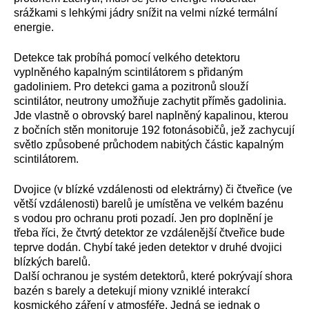
srážkami s lehkými jádry snížit na velmi nízké termální
energie.
Detekce tak probíhá pomocí velkého detektoru
vyplněného kapalným scintilátorem s přidaným
gadoliniem. Pro detekci gama a pozitronů slouží
scintilátor, neutrony umožňuje zachytit příměs gadolinia.
Jde vlastně o obrovský barel naplněný kapalinou, kterou
z bočních stěn monitoruje 192 fotonásobičů, jež zachycují
světlo způsobené průchodem nabitých částic kapalným
scintilátorem.
Dvojice (v blízké vzdálenosti od elektrárny) či čtveřice (ve
větší vzdálenosti) barelů je umístěna ve velkém bazénu
s vodou pro ochranu proti pozadí. Jen pro doplnění je
třeba říci, že čtvrtý detektor ze vzdálenější čtveřice bude
teprve dodán. Chybí také jeden detektor v druhé dvojici
blízkých barelů.
Další ochranou je systém detektorů, které pokrývají shora
bazén s barely a detekují miony vzniklé interakcí
kosmického záření v atmosféře. Jedná se jednak o