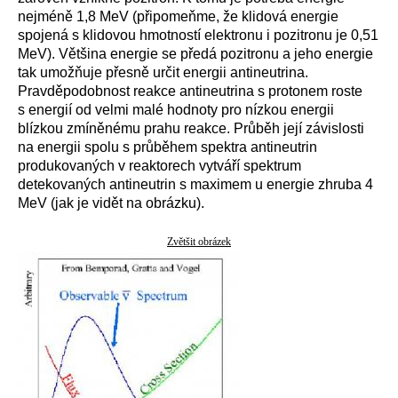
nejméně 1,8 MeV (připomeňme, že klidová energie
spojená s klidovou hmotností elektronu i pozitronu je 0,51
MeV). Většina energie se předá pozitronu a jeho energie
tak umožňuje přesně určit energii antineutrina.
Pravděpodobnost reakce antineutrina s protonem roste
s energií od velmi malé hodnoty pro nízkou energii
blízkou zmíněnému prahu reakce. Průběh její závislosti
na energii spolu s průběhem spektra antineutrin
produkovaných v reaktorech vytváří spektrum
detekovaných antineutrin s maximem u energie zhruba 4
MeV (jak je vidět na obrázku).
Zvětšit obrázek