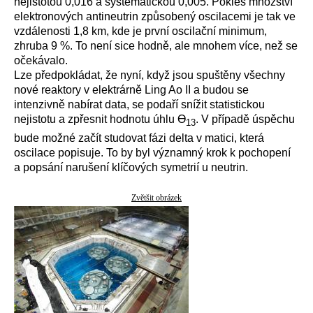
nejistotou 0,016 a systematickou 0,005. Pokles množství
elektronových antineutrin způsobený oscilacemi je tak ve
vzdálenosti 1,8 km, kde je první oscilační minimum,
zhruba 9 %. To není sice hodně, ale mnohem více, než se
očekávalo.
Lze předpokládat, že nyní, když jsou spuštěny všechny
nové reaktory v elektrárně Ling Ao II a budou se
intenzivně nabírat data, se podaří snížit statistickou
nejistotu a zpřesnit hodnotu úhlu Ɵ
. V případě úspěchu
13
bude možné začít studovat fázi delta v matici, která
oscilace popisuje. To by byl významný krok k pochopení
a popsání narušení klíčových symetrií u neutrin.
Zvětšit obrázek