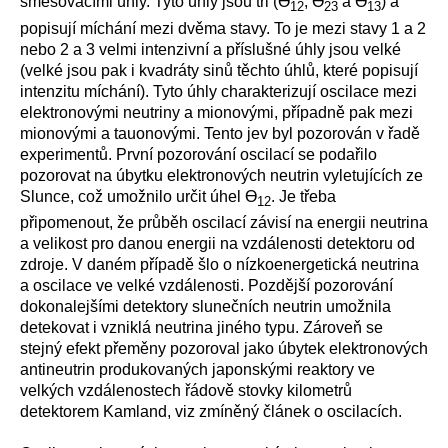
směšovacími úhly. Tyto úhly jsou tři (Ɵ
, Ɵ
a Ɵ
) a
12
23
13
popisují míchání mezi dvěma stavy. To je mezi stavy 1 a 2
nebo 2 a 3 velmi intenzivní a příslušné úhly jsou velké
(velké jsou pak i kvadráty sinů těchto úhlů, které popisují
intenzitu míchání). Tyto úhly charakterizují oscilace mezi
elektronovými neutriny a mionovými, případně pak mezi
mionovými a tauonovými. Tento jev byl pozorován v řadě
experimentů. První pozorování oscilací se podařilo
pozorovat na úbytku elektronových neutrin vyletujících ze
Slunce, což umožnilo určit úhel Ɵ
. Je třeba
12
připomenout, že průběh oscilací závisí na energii neutrina
a velikost pro danou energii na vzdálenosti detektoru od
zdroje. V daném případě šlo o nízkoenergetická neutrina
a oscilace ve velké vzdálenosti. Pozdější pozorování
dokonalejšími detektory slunečních neutrin umožnila
detekovat i vzniklá neutrina jiného typu. Zároveň se
stejný efekt přeměny pozoroval jako úbytek elektronových
antineutrin produkovaných japonskými reaktory ve
velkých vzdálenostech řádově stovky kilometrů
detektorem Kamland, viz zmíněný článek o oscilacích.