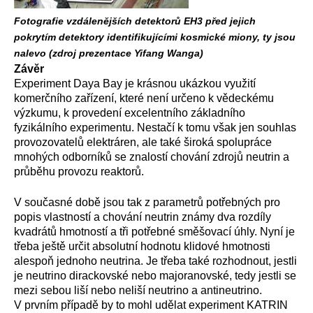
Fotografie vzdálenějších detektorů EH3 před jejich
pokrytím detektory identifikujícími kosmické miony, ty jsou
nalevo (zdroj prezentace Yifang Wanga)
Závěr
Experiment Daya Bay je krásnou ukázkou využití
komerčního zařízení, které není určeno k vědeckému
výzkumu, k provedení excelentního základního
fyzikálního experimentu. Nestačí k tomu však jen souhlas
provozovatelů elektráren, ale také široká spolupráce
mnohých odborníků se znalostí chování zdrojů neutrin a
průběhu provozu reaktorů.
V současné době jsou tak z parametrů potřebných pro
popis vlastností a chování neutrin známy dva rozdíly
kvadrátů hmotností a tři potřebné směšovací úhly. Nyní je
třeba ještě určit absolutní hodnotu klidové hmotnosti
alespoň jednoho neutrina. Je třeba také rozhodnout, jestli
je neutrino dirackovské nebo majoranovské, tedy jestli se
mezi sebou liší nebo neliší neutrino a antineutrino.
V prvním případě by to mohl udělat experiment KATRIN