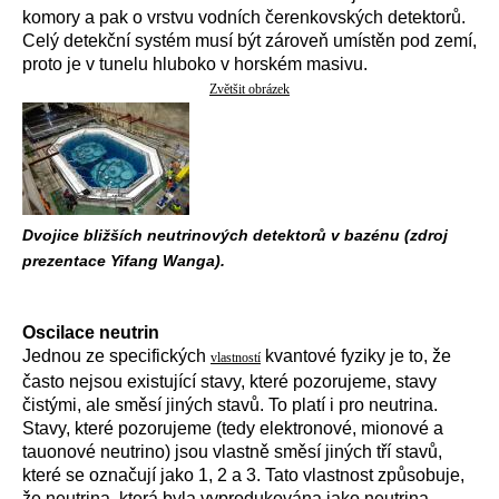
komory a pak o vrstvu vodních čerenkovských detektorů.
Celý detekční systém musí být zároveň umístěn pod zemí,
proto je v tunelu hluboko v horském masivu.
Zvětšit obrázek
Dvojice bližších neutrinových detektorů v bazénu (zdroj
prezentace Yifang Wanga).
Oscilace neutrin
Jednou ze specifických
kvantové fyziky je to, že
vlastností
často nejsou existující stavy, které pozorujeme, stavy
čistými, ale směsí jiných stavů. To platí i pro neutrina.
Stavy, které pozorujeme (tedy elektronové, mionové a
tauonové neutrino) jsou vlastně směsí jiných tří stavů,
které se označují jako 1, 2 a 3. Tato vlastnost způsobuje,
že neutrina, která byla vyprodukována jako neutrina