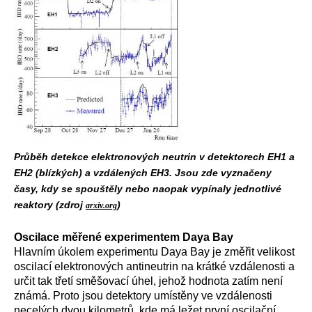
Průběh detekce elektronových neutrin v detektorech EH1 a
EH2 (blízkých) a vzdálených EH3. Jsou zde vyznačeny
časy, kdy se spouštěly nebo naopak vypínaly jednotlivé
reaktory (zdroj
)
arxiv.org
Oscilace měřené experimentem Daya Bay
Hlavním úkolem experimentu Daya Bay je změřit velikost
oscilací elektronových antineutrin na krátké vzdálenosti a
určit tak třetí směšovací úhel, jehož hodnota zatím není
známá. Proto jsou detektory umístěny ve vzdálenosti
necelých dvou kilometrů, kde má ležet první oscilační