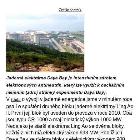
Zvětšit obrázek
Jaderná elektrárna Daya Bay je intenzivním zdrojem
elektronových antineutrin, který lze využít k oscilačním
měřením (zdroj stránky experimentu Daya Bay).
V
o vývoji v jaderné energetice jsme v minulém roce
článku
psali o spuštění druhého bloku jaderné elektrárny Ling Ao
II. První její blok byl uveden do provozu v roce 2010. Oba
jsou typu CR-1000 a mají elektrický výkon 1000 MW.
Nedaleko je starší elektrárna Ling Ao se dvěma bloky,
každý z nich má elektrický výkon 938 MW. Poblíž je i
Daya Bay se dvěma bloky s elektrickým výkonem 900