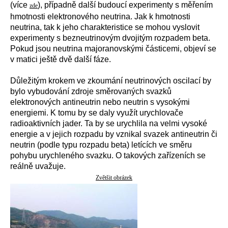
(více
), případně další budoucí experimenty s měřením
zde
hmotnosti elektronového neutrina. Jak k hmotnosti
neutrina, tak k jeho charakteristice se mohou vyslovit
experimenty s bezneutrinovým dvojitým rozpadem beta.
Pokud jsou neutrina majoranovskými částicemi, objeví se
v matici ještě dvě další fáze.
Důležitým krokem ve zkoumání neutrinových oscilací by
bylo vybudování zdroje směrovaných svazků
elektronových antineutrin nebo neutrin s vysokými
energiemi. K tomu by se daly využít urychlovače
radioaktivních jader. Ta by se urychlila na velmi vysoké
energie a v jejich rozpadu by vznikal svazek antineutrin či
neutrin (podle typu rozpadu beta) letících ve směru
pohybu urychleného svazku. O takových zařízeních se
reálně uvažuje.
Zvětšit obrázek