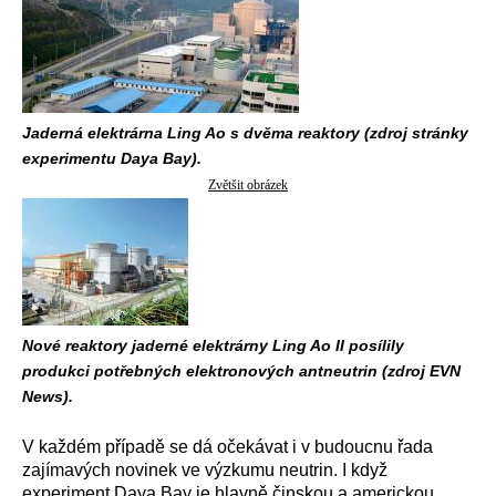
Jaderná elektrárna Ling Ao s dvěma reaktory (zdroj stránky
experimentu Daya Bay).
Zvětšit obrázek
Nové reaktory jaderné elektrárny Ling Ao II posílily
produkci potřebných elektronových antneutrin (zdroj EVN
News).
V každém případě se dá očekávat i v budoucnu řada
zajímavých novinek ve výzkumu neutrin. I když
experiment Daya Bay je hlavně činskou a americkou