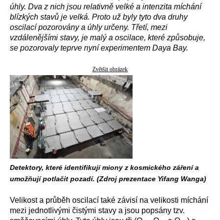
úhly. Dva z nich jsou relativně velké a intenzita míchání
blízkých stavů je velká. Proto už byly tyto dva druhy
oscilací pozorovány a úhly určeny. Třetí, mezi
vzdálenějšími stavy, je malý a oscilace, které způsobuje,
se pozorovaly teprve nyní experimentem Daya Bay.
Zvětšit obrázek
Detektory, které identifikují miony z kosmického záření a
umožňují potlačit pozadí. (Zdroj prezentace Yifang Wanga)
Velikost a průběh oscilací také závisí na velikosti míchání
mezi jednotlivými čistými stavy a jsou popsány tzv.