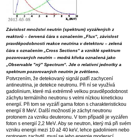
Závislost množství neutrin (spektrum) vyzářených z
reaktorů – červená čára s označením „Flux“, závislost
pravděpodobnosti reakce neutrina v detektoru – zelená
čára s označením „Cross Sections“ a vzniklé spektrum
pozorovaných neutrin – modrá křivka označená jako
„Observable "ný" Spectrum“. Jde o relativní jednotky a
spektrum pozorovaných neutrin je zvětšeno.
Potvrzením, že detekovaný signál patří zachycení
antineutrina, je detekce neutronu. Při ní se využívá
gadolinium, které má extrémně velkou pravděpodobnost
záchytu termálního neutronu s velmi nízkou kinetickou
energií. Při tom se vyzáří gama foton s charakteristickou
energií 8 MeV. Další možností je záchyt neutronu
protonem za vzniku deuteronu. V tom případě je vyzářen
foton s energií 2,2 MeV. Aby se neutron, který má při svém
vzniku energii mezi 10 až 40 keV, lehce gadoliniem nebo
protonem zachytil, musí se jeho energie moderací