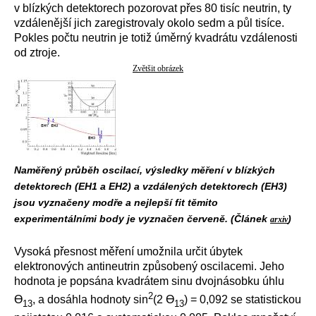
v blízkých detektorech pozorovat přes 80 tisíc neutrin, ty
vzdálenější jich zaregistrovaly okolo sedm a půl tisíce.
Pokles počtu neutrin je totiž úměrný kvadrátu vzdálenosti
od ztroje.
Zvětšit obrázek
Naměřený průběh oscilací, výsledky měření v blízkých
detektorech (EH1 a EH2) a vzdálených detektorech (EH3)
jsou vyznačeny modře a nejlepší fit těmito
experimentálními body je vyznačen červeně. (Článek
)
arxiv
Vysoká přesnost měření umožnila určit úbytek
elektronových antineutrin způsobený oscilacemi. Jeho
hodnota je popsána kvadrátem sinu dvojnásobku úhlu
2
Ɵ
, a dosáhla hodnoty sin
(2 Ɵ
) = 0,092 se statistickou
13
13