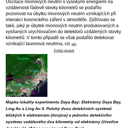
Oscilace mionových neutrin s vysokými energiemi na
vzdálenosti řádově stovky kilometrů se podařilo
pozorovat na úbytku mionových neutrin vznikajících při
interakci kosmického záření v atmosféře. Zjišťovalo se
také, jaký je úbytek mionových neutrin produkovaných a
vysílaných urychlovačem do detektorů vzdálených stovky
kilometrů. V tomto případě se však podařilo detekovat
vznikající tauonová neutrina, viz
.
zde
Zvětšit obrázek
Mapka lokality experimentu Daya Bay: Elektrárny Daya Bay,
Ling Ao a Ling Ao II. Polohy dvou detekčních systémů
blízkých k elektrárnám (dvojice) a jednoho detekčního
systému vzdáleného dva kilometry od elektrárny (čtveřice