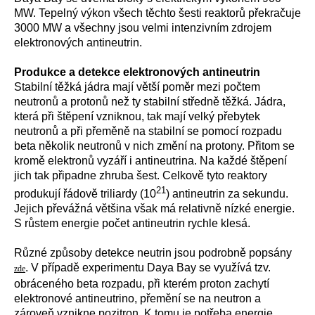
MW. Tepelný výkon všech těchto šesti reaktorů překračuje
3000 MW a všechny jsou velmi intenzivním zdrojem
elektronových antineutrin.
Produkce a detekce elektronových antineutrin
Stabilní těžká jádra mají větší poměr mezi počtem
neutronů a protonů než ty stabilní středně těžká. Jádra,
která při štěpení vzniknou, tak mají velký přebytek
neutronů a při přeměně na stabilní se pomocí rozpadu
beta několik neutronů v nich změní na protony. Přitom se
kromě elektronů vyzáří i antineutrina. Na každé štěpení
jich tak připadne zhruba šest. Celkově tyto reaktory
21
produkují řádově triliardy (10
) antineutrin za sekundu.
Jejich převážná většina však má relativně nízké energie.
S růstem energie počet antineutrin rychle klesá.
Různé způsoby detekce neutrin jsou podrobně popsány
. V případě experimentu Daya Bay se využívá tzv.
zde
obráceného beta rozpadu, při kterém proton zachytí
elektronové antineutrino, přemění se na neutron a
zároveň vznikne pozitron. K tomu je potřeba energie