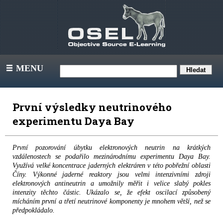
MENU
III
První výsledky neutrinového
experimentu Daya Bay
První pozorování úbytku elektronových neutrin na krátkých
vzdálenostech se podařilo mezinárodnímu experimentu Daya Bay.
Využívá velké koncentrace jaderných elektráren v této pobřežní oblasti
Číny. Výkonné jaderné reaktory jsou velmi intenzivními zdroji
elektronových antineutrin a umožnily měřit i velice slabý pokles
intenzity těchto částic. Ukázalo se, že efekt oscilací způsobený
mícháním první a třetí neutrinové komponenty je mnohem větší, než se
předpokládalo.