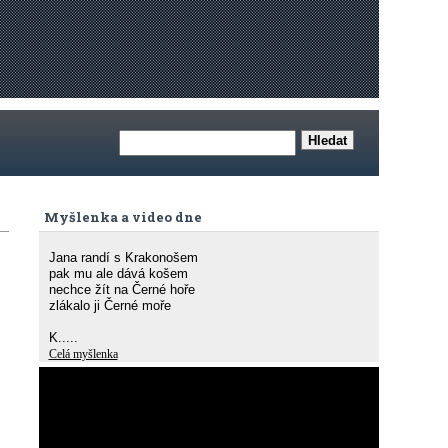
Myšlenka a video dne
Jana randí s Krakonošem
pak mu ale dává košem
nechce žít na Černé hoře
zlákalo ji Černé moře
K.....
Celá myšlenka