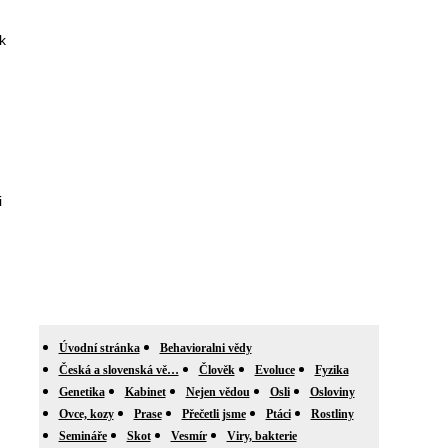
k
i
Úvodní stránka
Behavioralni vědy
Česká a slovenská vě…
Člověk
Evoluce
Fyzika
Genetika
Kabinet
Nejen vědou
Osli
Osloviny
Ovce, kozy
Prase
Přečetli jsme
Ptáci
Rostliny
Semináře
Skot
Vesmír
Viry, bakterie