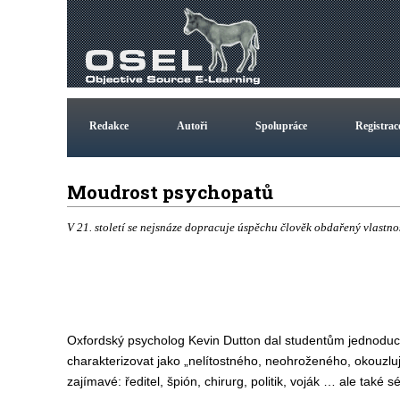
Redakce
Autoři
Spolupráce
Registrac
Moudrost psychopatů
V 21. století se nejsnáze dopracuje úspěchu člověk obdařený vlastn
Oxfordský psycholog Kevin Dutton dal studentům jednoduch
charakterizovat jako „nelítostného, neohroženého, okouzlu
zajímavé: ředitel, špión, chirurg, politik, voják … ale také