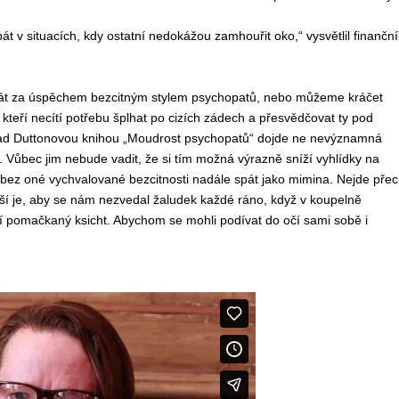
pát v situacích, kdy ostatní nedokážou zamhouřit oko,“ vysvětlil finanční
át za úspěchem bezcitným stylem psychopatů, nebo můžeme kráčet
 kteří necítí potřebu šplhat po cizích zádech a přesvědčovat ty pod
 nad Duttonovou knihou „Moudrost psychopatů“ dojde ne nevýznamná
. Vůbec jim nebude vadit, že si tím možná výrazně sníží vyhlídky na
i bez oné vychvalované bezcitnosti nadále spát jako mimina. Nejde přec
jší je, aby se nám nezvedal žaludek každé ráno, když v koupelně
í pomačkaný ksicht. Abychom se mohli podívat do očí sami sobě i