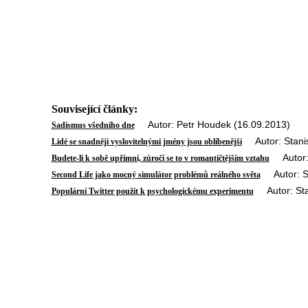
Související články:
Autor: Petr Houdek (16.09.2013)
Sadismus všedního dne
Autor: Stanis
Lidé se snadněji vyslovitelnými jmény jsou oblíbenější
Autor: 
Budete-li k sobě upřímní, zúročí se to v romantičtějším vztahu
Autor: Sta
Second Life jako mocný simulátor problémů reálného světa
Autor: Stan
Populární Twitter použit k psychologickému experimentu