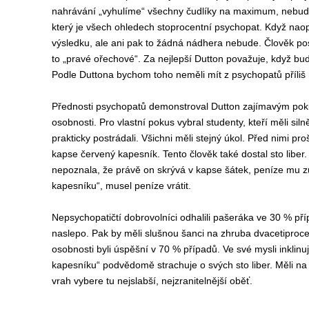
nahrávání „vyhulíme“ všechny čudlíky na maximum, nebude 
který je všech ohledech stoprocentní psychopat. Když n
výsledku, ale ani pak to žádná nádhera nebude. Člověk pos
to „pravé ořechové“. Za nejlepší Dutton považuje, když bud
Podle Duttona bychom toho neměli mít z psychopatů příliš
Přednosti psychopatů demonstroval Dutton zajímavým pokus
osobnosti. Pro vlastní pokus vybral studenty, kteří měli siln
prakticky postrádali. Všichni měli stejný úkol. Před nimi pr
kapse červený kapesník. Tento člověk také dostal sto liber
nepoznala, že právě on skrývá v kapse šátek, peníze mu zů
kapesníku“, musel peníze vrátit.
Nepsychopatičtí dobrovolníci odhalili pašeráka ve 30 % pří
naslepo. Pak by měli slušnou šanci na zhruba dvacetiproce
osobnosti byli úspěšní v 70 % případů. Ve své mysli inklinu
kapesníku“ podvědomě strachuje o svých sto liber. Měli na t
vrah vybere tu nejslabší, nejzranitelnější oběť.