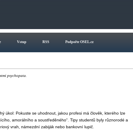
e
Vstup
RSS
Podpořte OSEL.cz
ostmi psychopata.
ý úkol: Pokuste se uhodnout, jakou profesi má člověk, kterého lze
jícího, amorálního a soustředěného“. Tipy studentů byly různorodé a
 sériový vrah, námezdní zabiják nebo bankovní lupič.