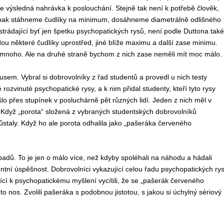
výsledná nahrávka k poslouchání. Stejně tak není k potřebě člověk,
aopak stáhneme čudlíky na minimum, dosáhneme diametrálně odlišného
trádající byť jen špetku psychopatických rysů, není podle Duttona také
ou některé čudlíky uprostřed, jiné blíže maximu a další zase minimu.
 mnoho. Ale na druhé straně bychom z nich zase neměli mít moc málo.
em. Vybral si dobrovolníky z řad studentů a provedl u nich testy
ě rozvinuté psychopatické rysy, a k nim přidal studenty, kteří tyto rysy
ošlo přes stupínek v posluchárně pět různých lidí. Jeden z nich měl v
. Když „porota“ složená z vybraných studentských dobrovolníků
staly. Když ho ale porota odhalila jako „pašeráka červeného
padů. To je jen o málo více, než kdyby spoléhali na náhodu a hádali
ntní úspěšnost. Dobrovolníci vykazující celou řadu psychopatických ry
jící k psychopatickému myšlení vycítili, že se „pašerák červeného
o nos. Zvolili pašeráka s podobnou jistotou, s jakou si úchylný sériový