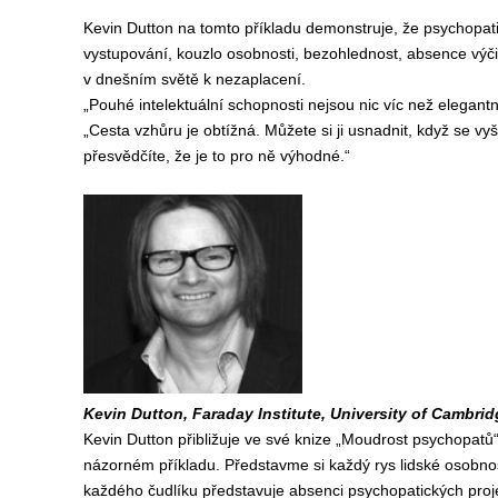
Kevin Dutton na tomto příkladu demonstruje, že psychopatic
vystupování, kouzlo osobnosti, bezohlednost, absence výči
v dnešním světě k nezaplacení.
„Pouhé intelektuální schopnosti nejsou nic víc než elegant
„Cesta vzhůru je obtížná. Můžete si ji usnadnit, když se vyš
přesvědčíte, že je to pro ně výhodné.“
Kevin Dutton, Faraday Institute, University of Cambridg
Kevin Dutton přibližuje ve své knize „Moudrost psychopat
názorném příkladu. Představme si každý rys lidské osobnos
každého čudlíku představuje absenci psychopatických proj