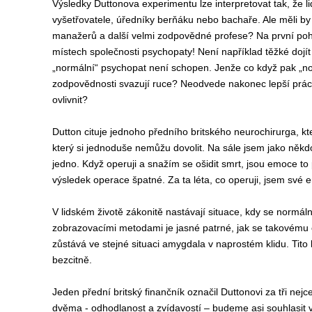
Výsledky Duttonova experimentu lze interpretovat tak, že li
vyšetřovatele, úředníky berňáku nebo bachaře. Ale měli by t
manažerů a další velmi zodpovědné profese? Na první pohl
místech společnosti psychopaty! Není například těžké dojít 
„normální“ psychopat není schopen. Jenže co když pak „norm
zodpovědnosti svazují ruce? Neodvede nakonec lepší práci
ovlivnit?
Dutton cituje jednoho předního britského neurochirurga, kt
který si jednoduše nemůžu dovolit. Na sále jsem jako někdo
jedno. Když operuji a snažím se ošidit smrt, jsou emoce to
výsledek operace špatné. Za ta léta, co operuji, jsem své e
V lidském životě zákonitě nastávají situace, kdy se normá
zobrazovacími metodami je jasné patrné, jak se takovému
zůstává ve stejné situaci amygdala v naprostém klidu. Tito 
bezcitně.
Jeden přední britský finančník označil Duttonovi za tři nejc
dvěma - odhodlanost a zvídavostí – budeme asi souhlasit vš