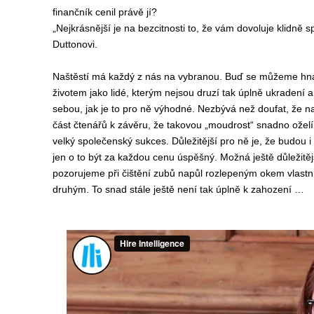
finančník cenil právě jí?
„Nejkrásnější je na bezcitnosti to, že vám dovoluje klidně s
Duttonovi.
Naštěstí má každý z nás na vybranou. Buď se můžeme hn
životem jako lidé, kterým nejsou druzí tak úplně ukradení a
sebou, jak je to pro ně výhodné. Nezbývá než doufat, že
část čtenářů k závěru, že takovou „moudrost“ snadno oželí
velký společenský sukces. Důležitější pro ně je, že budou 
jen o to být za každou cenu úspěšný. Možná ještě důležitě
pozorujeme při čištění zubů napůl rozlepeným okem vlastn
druhým. To snad stále ještě není tak úplně k zahození …