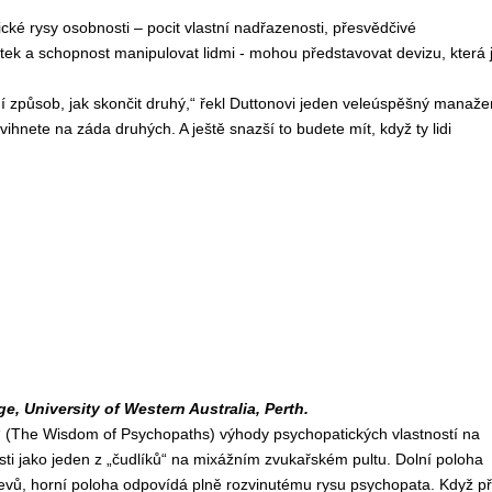
ké rysy osobnosti – pocit vlastní nadřazenosti, přesvědčivé
tek a schopnost manipulovat lidmi - mohou představovat devizu, která 
ní způsob, jak skončit druhý,“ řekl Duttonovi jeden veleúspěšný manažer
vihnete na záda druhých. A ještě snazší to budete mít, když ty lidi
e, University of Western Australia, Perth.
ů“ (The Wisdom of Psychopaths) výhody psychopatických vlastností na
ti jako jeden z „čudlíků“ na mixážním zvukařském pultu. Dolní poloha
evů, horní poloha odpovídá plně rozvinutému rysu psychopata. Když př