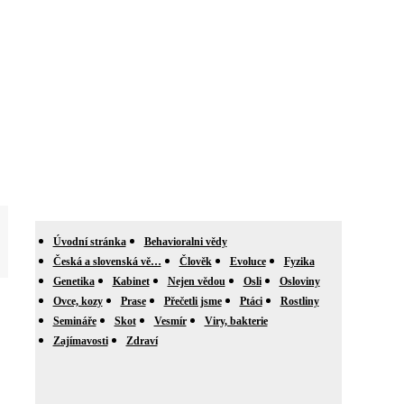
Úvodní stránka
Behavioralni vědy
Česká a slovenská vě…
Člověk
Evoluce
Fyzika
Genetika
Kabinet
Nejen vědou
Osli
Osloviny
Ovce, kozy
Prase
Přečetli jsme
Ptáci
Rostliny
Semináře
Skot
Vesmír
Viry, bakterie
Zajímavosti
Zdraví