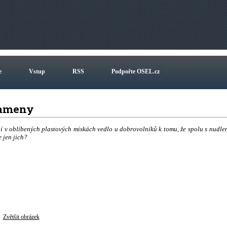
e
Vstup
RSS
Podpořte OSEL.cz
 kameny
ní v oblíbených plastových miskách vedlo u dobrovolníků k tomu, že spolu s nudle
e jen jich?
Zvětšit obrázek