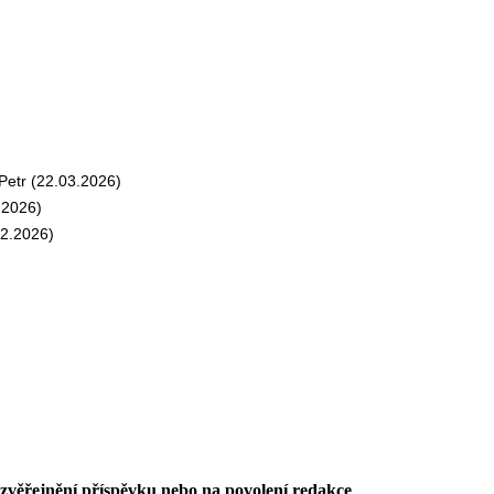
etr (22.03.2026)
.2026)
2.2026)
 zvěřejnění příspěvku nebo na povolení redakce