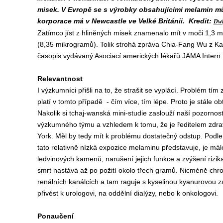
misek. V Evropě se s výrobky obsahujícími melamin m
korporace má v Newcastle ve Velké Británii.
Kredit:
Dwi
Zatímco jíst z hliněných misek znamenalo mít v moči 1,3 mi
(8,35 mikrogramů). Tolik strohá zpráva Chia-Fang Wu z Kao
časopis vydávaný Asociací amerických lékařů JAMA Intern
Relevantnost
I výzkumníci přišli na to, že strašit se vyplácí. Problém tím
platí v tomto případě - čím více, tím lépe. Proto je stále o
Nakolik si tchaj-wanská mini-studie zaslouží naší pozorn
výzkumného týmu a vzhledem k tomu, že je ředitelem zdra
York. Měl by tedy mít k problému dostatečný odstup. Podle n
tato relativně nízká expozice melaminu představuje, je má
ledvinových kamenů, narušení jejich funkce a zvýšení rizi
smrt nastává až po požití okolo třech gramů. Nicméně chro
renálních kanálcích a tam raguje s kyselinou kyanurovou z
přivést k urologovi, na oddělní dialýzy, nebo k onkologovi.
Ponaučení