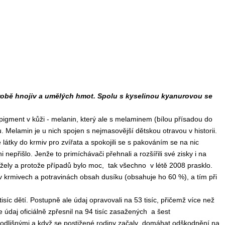
 výrobě hnojiv a umělých hmot. Spolu s kyselinou kyanurovou se
 pigment v kůži - melanin, který ale s melaminem (bílou přísadou do
 Melamin je u nich spojen s nejmasovější dětskou otravou v historii.
é látky do krmiv pro zvířata a spokojili se s pakováním se na nic
 nepřišlo. Jenže to primíchávači přehnali a rozšířili své zisky i na
žely a protože případů bylo moc, tak všechno v létě 2008 prasklo.
 krmivech a potravinách obsah dusíku (obsahuje ho 60 %), a tím při
isíc dětí. Postupně ale údaj opravovali na 53 tisíc, přičemž více než
e údaj oficiálně zpřesnil na 94 tisíc zasažených a šest
ě odlišnými a když se postižené rodiny začaly domáhat odškodnění na