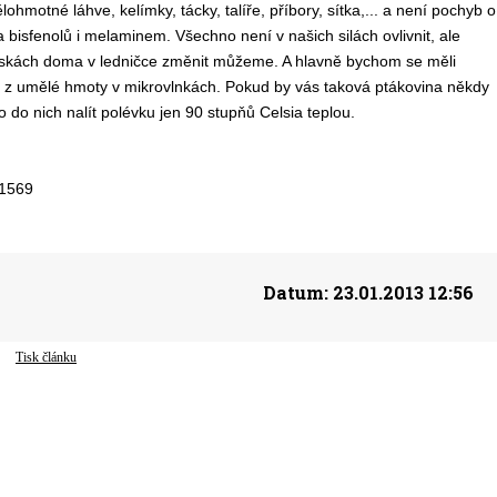
hmotné láhve, kelímky, tácky, talíře, příbory, sítka,... a není pochyb o
 bisfenolů i melaminem. Všechno není v našich silách ovlivnit, ale
 miskách doma v ledničce změnit můžeme. A hlavně bychom se měli
ch z umělé hmoty v mikrovlnkách. Pokud by vás taková ptákovina někdy
do nich nalít polévku jen 90 stupňů Celsia teplou.
.1569
Datum:
23.01.2013 12:56
Tisk článku