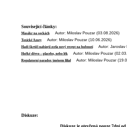
Související články:
Autor: Miloslav Pouzar (03.08.2026)
Masákr na sockách
Autor: Miloslav Pouzar (10.06.2026)
Toxické Azory
Autor: Jaroslav P
Hadi škrtiči nabízejí zcela nový recept na hubnutí
Autor: Miloslav Pouzar (02.03
Hořké dřevo – placebo, nebo lék
Autor: Miloslav Pouzar (19.0
Regulatorní paradox jménem lilial
Diskuze:
Diskuze je otevřená pouze 7dní od