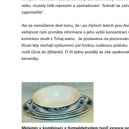
státu, musely čelit represím a zastrašování. Scénář se za
zapomeňte“.
Asi se nemůžeme divit tomu, že i po čtyřech letech jsou As
veřejnost nyní pronikla informace o jeho vyšší koncentraci
komickou studii z Tchaj-wanu. Je postavena na pozorování
třiceti lety nechali výzkumníci jíst horkou nudlovou polév
nutili čůrat do džbánků. O tři týdny později se vše opakovalo
keramiky.
Melamin v kombinaci s formaldehydem tvoří vysoce od