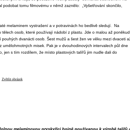
čal podobat tomu filmovému v němž zaznělo: „Vyšetřování skončilo,
iaté melaminem vystrašení a v potravinách ho bedlivě sledují. Na
 v tělech osob, které používají nádobí z plastu. Jde o malou až poněkud
 pouhých dvanácti osob. Šest mužů a šest žen ve věku mezi dvaceti a
ku z umělohmotných misek. Pak je v dvouhodinových intervalech půl dne
, jen s tím rozdílem, že místo plastových talířů jim nudle dali do
Zvětšit obrázek
olnou melaminovou pryskyřici hojně používanou k výrobě talířů 