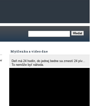
Myšlenka a video dne
mi
Deň má 24 hodín, do jednej bedne sa zmestí 24 pív...
To nemôže byť náhoda.