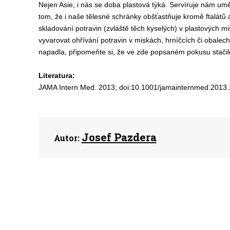
Nejen Asie, i nás se doba plastová týká. Servíruje nám umělo
tom, že i naše tělesné schránky obšťastňuje kromě ftalátů a
skladování potravin (zvláště těch kyselých) v plastových
vyvarovat ohřívání potravin v miskách, hrníčcích či obale
napadla, připomeňte si, že ve zde popsaném pokusu stačilo 
Literatura:
JAMA Intern Med. 2013; doi:10.1001/jamainternmed.2013
Josef Pazdera
Autor: