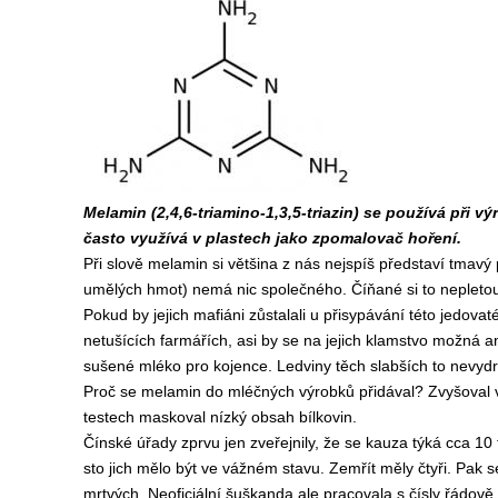
Melamin (2,4,6-triamino-1,3,5-triazin) se používá při
často využívá v plastech jako zpomalovač hoření.
Při slově melamin si většina z nás nejspíš představí tmavý
umělých hmot) nemá nic společného. Číňané si to nepletou.
Pokud by jejich mafiáni zůstalali u přisypávání této jedovat
netušících farmářích, asi by se na jejich klamstvo možná ani
sušené mléko pro kojence. Ledviny těch slabších to nevydr
Proč se melamin do mléčných výrobků přidával? Zvyšoval v
testech maskoval nízký obsah bílkovin.
Čínské úřady zprvu jen zveřejnily, že se kauza týká cca 10 t
sto jich mělo být ve vážném stavu. Zemřít měly čtyři. Pak s
mrtvých. Neoficiální šuškanda ale pracovala s čísly řádov