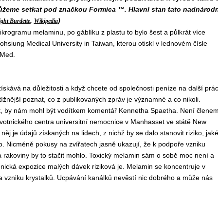
ůžeme setkat pod značkou Formica ™. Hlavní stan tato nadnárodn
,
)
ght Burdette
Wikipedia
krogramu melaminu, po gáblíku z plastu to bylo šest a půlkrát více
hsiung Medical University in Taiwan, kterou otiskl v lednovém čísle
 Med.
 získává na důležitosti a když chcete od společnosti peníze na další prác
btížnější poznat, co z publikovaných zpráv je významné a co nikoli.
ost, by nám mohl být vodítkem komentář Kennetha Spaetha. Není člene
votnického centra universitní nemocnice v Manhasset ve státě New
ěj je údajů získaných na lidech, z nichž by se dalo stanovit riziko, jak
lo. Nicméně pokusy na zvířatech jasně ukazují, že k podpoře vzniku
ka rakoviny by to stačit mohlo. Toxický melamin sám o sobě moc není a
nická expozice malých dávek riziková je. Melamin se koncentruje v
a vzniku krystalků. Ucpávání kanálků nevěstí nic dobrého a může nás