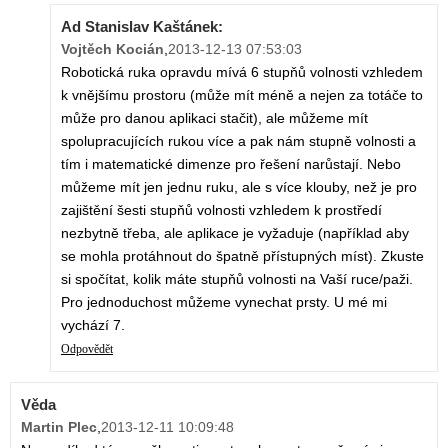
Ad Stanislav Kaštánek:
Vojtěch Kocián
,
2013-12-13 07:53:03
Robotická ruka opravdu mívá 6 stupňů volnosti vzhledem
k vnějšímu prostoru (může mít méně a nejen za totáče to
může pro danou aplikaci stačit), ale můžeme mít
spolupracujících rukou více a pak nám stupně volnosti a
tím i matematické dimenze pro řešení narůstají. Nebo
můžeme mít jen jednu ruku, ale s více klouby, než je pro
zajištění šesti stupňů volnosti vzhledem k prostředí
nezbytně třeba, ale aplikace je vyžaduje (například aby
se mohla protáhnout do špatně přístupných míst). Zkuste
si spočítat, kolik máte stupňů volnosti na Vaší ruce/paži.
Pro jednoduchost můžeme vynechat prsty. U mé mi
vychází 7.
Odpovědět
Věda
Martin Plec
,
2013-12-11 10:09:48