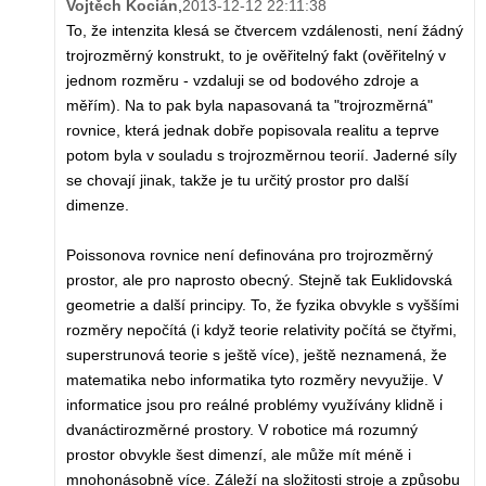
Vojtěch Kocián
,
2013-12-12 22:11:38
To, že intenzita klesá se čtvercem vzdálenosti, není žádný
trojrozměrný konstrukt, to je ověřitelný fakt (ověřitelný v
jednom rozměru - vzdaluji se od bodového zdroje a
měřím). Na to pak byla napasovaná ta "trojrozměrná"
rovnice, která jednak dobře popisovala realitu a teprve
potom byla v souladu s trojrozměrnou teorií. Jaderné síly
se chovají jinak, takže je tu určitý prostor pro další
dimenze.
Poissonova rovnice není definována pro trojrozměrný
prostor, ale pro naprosto obecný. Stejně tak Euklidovská
geometrie a další principy. To, že fyzika obvykle s vyššími
rozměry nepočítá (i když teorie relativity počítá se čtyřmi,
superstrunová teorie s ještě více), ještě neznamená, že
matematika nebo informatika tyto rozměry nevyužije. V
informatice jsou pro reálné problémy využívány klidně i
dvanáctirozměrné prostory. V robotice má rozumný
prostor obvykle šest dimenzí, ale může mít méně i
mnohonásobně více. Záleží na složitosti stroje a způsobu