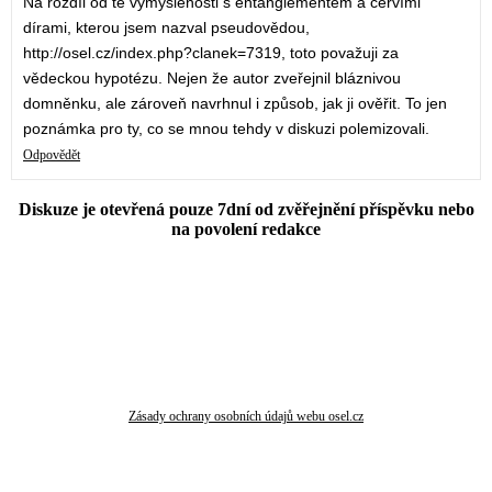
Na rozdíl od té vymyšlenosti s entanglementem a červími
dírami, kterou jsem nazval pseudovědou,
http://osel.cz/index.php?clanek=7319, toto považuji za
vědeckou hypotézu. Nejen že autor zveřejnil bláznivou
domněnku, ale zároveň navrhnul i způsob, jak ji ověřit. To jen
poznámka pro ty, co se mnou tehdy v diskuzi polemizovali.
Odpovědět
Diskuze je otevřená pouze 7dní od zvěřejnění příspěvku nebo
na povolení redakce
Zásady ochrany osobních údajů webu osel.cz