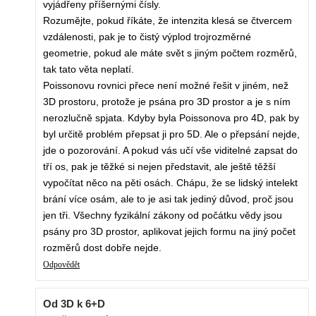
vyjádřeny příšernými čísly.
Rozumějte, pokud říkáte, že intenzita klesá se čtvercem
vzdálenosti, pak je to čistý výplod trojrozměrné
geometrie, pokud ale máte svět s jiným počtem rozměrů,
tak tato věta neplatí.
Poissonovu rovnici přece není možné řešit v jiném, než
3D prostoru, protože je psána pro 3D prostor a je s ním
nerozlučně spjata. Kdyby byla Poissonova pro 4D, pak by
byl určitě problém přepsat ji pro 5D. Ale o přepsání nejde,
jde o pozorování. A pokud vás učí vše viditelné zapsat do
tří os, pak je těžké si nejen představit, ale ještě těžší
vypočítat něco na pěti osách. Chápu, že se lidský intelekt
brání více osám, ale to je asi tak jediný důvod, proč jsou
jen tři. Všechny fyzikální zákony od počátku vědy jsou
psány pro 3D prostor, aplikovat jejich formu na jiný počet
rozměrů dost dobře nejde.
Odpovědět
Od 3D k 6+D