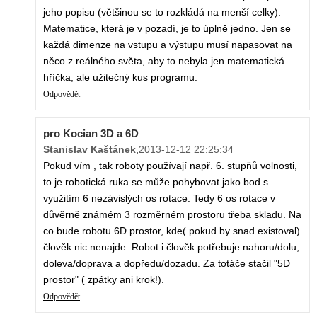
jeho popisu (většinou se to rozkládá na menší celky).
Matematice, která je v pozadí, je to úplně jedno. Jen se
každá dimenze na vstupu a výstupu musí napasovat na
něco z reálného světa, aby to nebyla jen matematická
hříčka, ale užitečný kus programu.
Odpovědět
pro Kocian 3D a 6D
Stanislav Kaštánek
,
2013-12-12 22:25:34
Pokud vím , tak roboty používají např. 6. stupňů volnosti,
to je robotická ruka se může pohybovat jako bod s
využitím 6 nezávislých os rotace. Tedy 6 os rotace v
důvěrně známém 3 rozměrném prostoru třeba skladu. Na
co bude robotu 6D prostor, kde( pokud by snad existoval)
člověk nic nenajde. Robot i člověk potřebuje nahoru/dolu,
doleva/doprava a dopředu/dozadu. Za totáče stačil "5D
prostor" ( zpátky ani krok!).
Odpovědět