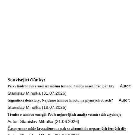
Související články:
Autor:
Velký hadronový srážeč už možná temnou hmotu našel. Před pár lety
Stanislav Mihulka (31.07.2026)
Autor:
Gigantické detektory: Najdeme temnou hmotu na plynných obrech?
Stanislav Mihulka (19.07.2026)
Třenice o temnou energii: Podle nejnovějších analýz vesmír stále zrychluje
Autor: Stanislav Mihulka (21.06.2026)
Časoprostor může krystalizovat a pak se zhroutit do nepatrných černých děr