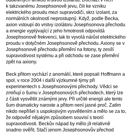
k takzvanému Josephsonově jevu, čili ke vzniku
elektrického proudu mezi supravodiči, skrz izolant, za
normálních okolností neprostupný. Když, podle Becka,
axion vstoupí do vrstvy izolátoru Josephsonova přechodu
a energie vyplývající z jeho hmotnosti odpovídá
Josephsonově frekvenci, tak to vyvolá nárůst elektrického
proudu v dotyčném Josephsonově přechodu. Axiony se v
Josephsonově přechodu přemění na fotony, ty zesílí
supravodivost systému a při odchodu se zase přemění
zpět na axiony.
Beck přitom vychází z anomálií, které popsali Hoffmann a
spol. v roce 2004 i další výzkumné týmy při
experimentech s Josephsonovými přechody. Vědci se
zmiňují o šumu v Josephsonových přechodech, který lze
z části vysvětlit známými jevy. Při určité energii ale tento
šum dramaticky naroste a přitom není jasné proč. Zatím
nikdo nepřišel s uspokojivým vysvětlením a mělo se za to,
že odpověď nějakým způsobem souvisí s teorií
supravodivosti. Beckův nápad by mělo jít relativně
snadno ověřit. Stačí jenom Josephsonovův přechod