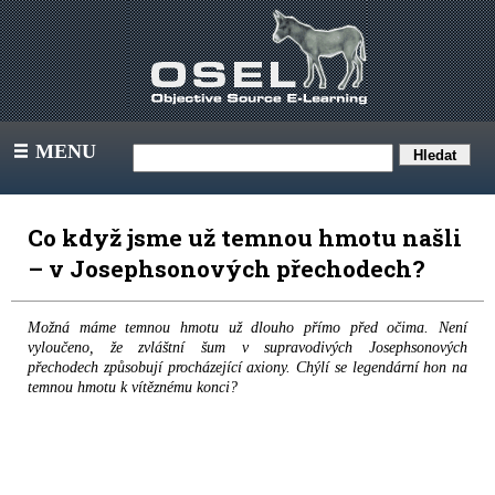
MENU
III
Co když jsme už temnou hmotu našli
– v Josephsonových přechodech?
Možná máme temnou hmotu už dlouho přímo před očima. Není
vyloučeno, že zvláštní šum v supravodivých Josephsonových
přechodech způsobují procházející axiony. Chýlí se legendární hon na
temnou hmotu k vítěznému konci?