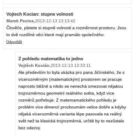
Vojtech Kocian: stupne volnosti
Marek Pecina
,
2013-12-13 13:13:42
Člověče, pletete si stupně volnosti a rozměrnost prostoru. Jsou
to dvě rozdílné věci které mají pramálo společného.
Odpovědět
Z pohledu matematika to jedno
Vojtěch Kocián
,
2013-12-13 13:33:11
Ale především to byla ukázka pro pana Jičínského, že s
vícerozměrným (matematickým) prostorem se pracuje
naprosto běžně a nikdo se nenechá omezovat nějakou
trojrozměrnou geometrií reálného světa, když více
rozměrů potřebuje. Z matemamatického pohledu je
problém více dimenzí prozkoumám velice dobře a kdyby
nějaká vícerozměrná varianta lépe pasovala na reálný
svět než ta klasická trojrozměrná, určitě by to nezůstalo
bez odezvy.