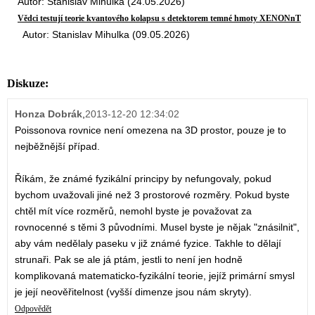
Autor: Stanislav Mihulka (24.05.2026)
Vědci testují teorie kvantového kolapsu s detektorem temné hmoty XENONnT
Autor: Stanislav Mihulka (09.05.2026)
Diskuze:
Honza Dobrák
,
2013-12-20 12:34:02
Poissonova rovnice není omezena na 3D prostor, pouze je to
nejběžnější případ.
Říkám, že známé fyzikální principy by nefungovaly, pokud
bychom uvažovali jiné než 3 prostorové rozměry. Pokud byste
chtěl mít více rozměrů, nemohl byste je považovat za
rovnocenné s těmi 3 původními. Musel byste je nějak "znásilnit",
aby vám nedělaly paseku v již známé fyzice. Takhle to dělají
strunaři. Pak se ale já ptám, jestli to není jen hodně
komplikovaná matematicko-fyzikální teorie, jejíž primární smysl
je její neověřitelnost (vyšší dimenze jsou nám skryty).
Odpovědět