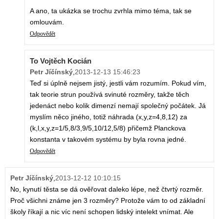
A ano, ta ukázka se trochu zvrhla mimo téma, tak se
omlouvám.
Odpovědět
To Vojtěch Kocián
Petr Jíčínský
,
2013-12-13 15:46:23
Teď si úplně nejsem jistý, jestli vám rozumím. Pokud vím,
tak teorie strun používá svinuté rozměry, takže těch
jedenáct nebo kolik dimenzí nemají společný počátek. Já
myslím něco jiného, totiž náhrada (x,y,z=4,8,12) za
(k,l,x,y,z=1/5,8/3,9/5,10/12,5/8) přičemž Planckova
konstanta v takovém systému by byla rovna jedné.
Odpovědět
Petr Jíčínský
,
2013-12-12 10:10:15
No, kynutí těsta se dá ověřovat daleko lépe, než čtvrtý rozměr.
Proč všichni známe jen 3 rozměry? Protože vám to od základní
školy říkají a nic víc není schopen lidský intelekt vnímat. Ale