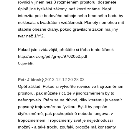
rovnici v jiném než 3 rozměrném prostoru, dostanete
úplně jiné fyzikální zákony, než které známe. Např.
intenzita pole bodového náboje nebo hmotného bodu by
neklesala s kvadrátem vzdálenosti. Planety nemohou mít
stabilní oběžné dráhy, pokud gravitační zákon má jiný
tvar než 1/r^2.
Pokud jste zvídavější, přečtěte si třeba tento článek:
http://arxiv.org/pdf/gr-qc/9702052.pdf
Odpovědět
Petr Jíčínský
,
2013-12-12 20:28:03
Opět základ. Pokud si vytvoříte rovnice ve trojrozměrném
prostoru, pak můžete říct, že v jinorozměrném by to
nefungovalo. Ptám se na důvod, díky kterému je vesmír
popsaný trojrozměrnou fyzikou. Byl-li by popsán
čtyřrozměrně, pak pochopitelně nebude fungovat v
trojrozměrném. Trojrozměrný svět je nejjednodušší
možný - a také trochu zoufalý, protože má konstanty