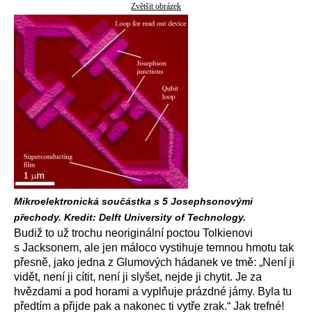
Zvětšit obrázek
Mikroelektronická součástka s 5 Josephsonovými
přechody. Kredit: Delft University of Technology.
Budiž to už trochu neoriginální poctou Tolkienovi
s Jacksonem, ale jen máloco vystihuje temnou hmotu tak
přesně, jako jedna z Glumových hádanek ve tmě: „Není ji
vidět, není ji cítit, není ji slyšet, nejde ji chytit. Je za
hvězdami a pod horami a vyplňuje prázdné jámy. Byla tu
předtím a přijde pak a nakonec ti vytře zrak.“ Jak trefné!