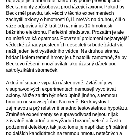
objevuje jistá anomálie, kterou by podle provokujícího
Becka mohly způsobovat procházející axiony. Pokud by
Beck měl pravdu, tak vědci v těchto experimentech
zachytili axiony o hmotnosti 0,11 meV/c na druhou, čili o
váze odpovídající 2 krát 10 na mínus 10 hmotnosti
běžného elektronu. Perfektní představa. Prozatím je ale
na místě velká opatrnost. Potvrzení prolomení nejzarytější
vědecké záhady posledních desetiletí si bude žádat víc,
nežli jeden text výstředního vědce. Na druhou stranu,
bádaní kolem temné hmoty je už natolik zamotané, že by
Beckovo řešení mnozí uvítali jako úžasný dárek pod
astrofyzikální stromeček.
Aktuální situace vypadá následovně. Zvláštní jevy
v supravodivých experimentech nemusejí vyvolávat
axiony. Může za tím být něco úplně jiného, s temnou
hmotou nesouvisejícího. Nicméně, Beck vyslovil
zajímavou a prý relativně snadno testovatelnou hypotézu.
Zmíněné experimenty se supravodivostí nejsou nijak
závratně nákladné a nevyžadují bizarní, veliké a často
podzemní detektory, tak jako tomu je například při pátrání
po dalších kandidátech na temnou hmotu, netečných a