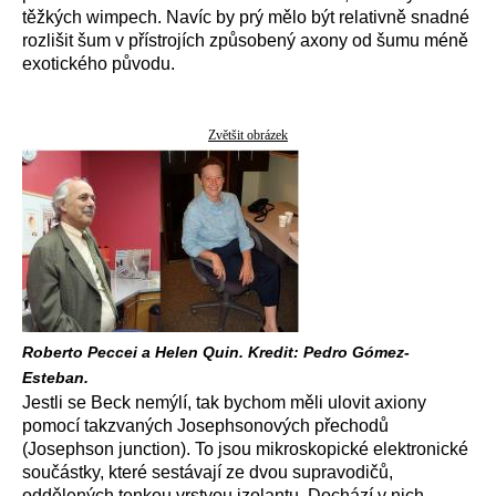
těžkých wimpech. Navíc by prý mělo být relativně snadné
rozlišit šum v přístrojích způsobený axony od šumu méně
exotického původu.
Zvětšit obrázek
Roberto Peccei a Helen Quin. Kredit: Pedro Gómez-
Esteban.
Jestli se Beck nemýlí, tak bychom měli ulovit axiony
pomocí takzvaných Josephsonových přechodů
(Josephson junction). To jsou mikroskopické elektronické
součástky, které sestávají ze dvou supravodičů,
oddělených tenkou vrstvou izolantu. Dochází v nich