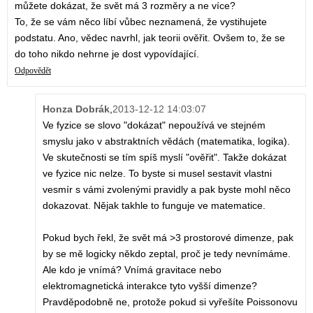
můžete dokázat, že svět má 3 rozměry a ne více?
To, že se vám něco líbí vůbec neznamená, že vystihujete
podstatu. Ano, vědec navrhl, jak teorii ověřit. Ovšem to, že se
do toho nikdo nehrne je dost vypovídající.
Odpovědět
Honza Dobrák
,
2013-12-12 14:03:07
Ve fyzice se slovo "dokázat" nepoužívá ve stejném
smyslu jako v abstraktních vědách (matematika, logika).
Ve skutečnosti se tím spíš myslí "ověřit". Takže dokázat
ve fyzice nic nelze. To byste si musel sestavit vlastni
vesmír s vámi zvolenými pravidly a pak byste mohl něco
dokazovat. Nějak takhle to funguje ve matematice.
Pokud bych řekl, že svět má >3 prostorové dimenze, pak
by se mě logicky někdo zeptal, proč je tedy nevnímáme.
Ale kdo je vnímá? Vnímá gravitace nebo
elektromagnetická interakce tyto vyšší dimenze?
Pravděpodobně ne, protože pokud si vyřešíte Poissonovu