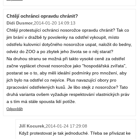
Chtějí ochránci opravdu chránit?
Didi Dusmor
,
2014-01-20 14:09:13
Chtějí protestující ochránci nosorožce opravdu chránit? Tak co
jim brání v dražbě ty povolenky na odstřel vykoupit, místo
odstřelu kulovnicí dotyčného nosorožce uspat, naložit do bedny,
odvéz do ZOO a po zbytek jeho života se o něj starat?
Na druhou stranu se možná při takto vysoké ceně za odstřel
začne vyplácet chovat nosorožce jako "hospodářská zvířata",
postarat se o to, aby měli ideální podmínky pro množení, aby
jich bylo na odstřel co nejvíce. Plus navazující obory pro
zpracování odstřelených kusů. Je libo stejk z nosorožce? Tato
druhá varianta ovšem vyžaduje respektování vlastnických práv
a s tím má stále spousta lidí potíže.
Odpovědět
Jiří Kocurek
,
2014-01-24 17:29:08
Když protestovat je tak jednoduché. Třeba se přivázat ke