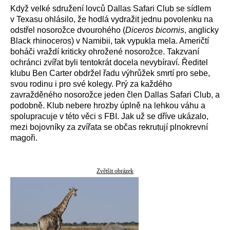
Když velké sdružení lovců Dallas Safari Club se sídlem
v Texasu ohlásilo, že hodlá vydražit jednu povolenku na
odstřel nosorožce dvourohého (
Diceros bicornis
, anglicky
Black rhinoceros) v Namibii, tak vypukla mela. Američtí
boháči vraždí kriticky ohrožené nosorožce. Takzvaní
ochránci zvířat byli tentokrát docela nevybíraví. Ředitel
klubu Ben Carter obdržel řadu výhrůžek smrtí pro sebe,
svou rodinu i pro své kolegy. Prý za každého
zavražděného nosorožce jeden člen Dallas Safari Club, a
podobně. Klub nebere hrozby úplně na lehkou váhu a
spolupracuje v této věci s FBI. Jak už se dříve ukázalo,
mezi bojovníky za zvířata se občas rekrutují plnokrevní
magoři.
Zvětšit obrázek