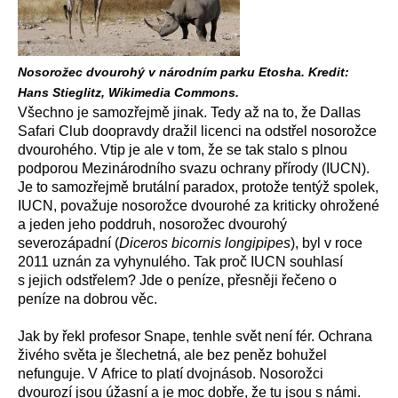
Nosorožec dvourohý v národním parku Etosha. Kredit:
Hans Stieglitz, Wikimedia Commons.
Všechno je samozřejmě jinak. Tedy až na to, že Dallas
Safari Club doopravdy dražil licenci na odstřel nosorožce
dvourohého. Vtip je ale v tom, že se tak stalo s plnou
podporou Mezinárodního svazu ochrany přírody (IUCN).
Je to samozřejmě brutální paradox, protože tentýž spolek,
IUCN, považuje nosorožce dvourohé za kriticky ohrožené
a jeden jeho poddruh, nosorožec dvourohý
severozápadní (
Diceros bicornis longipipes
), byl v roce
2011 uznán za vyhynulého. Tak proč IUCN souhlasí
s jejich odstřelem? Jde o peníze, přesněji řečeno o
peníze na dobrou věc.
Jak by řekl profesor Snape, tenhle svět není fér. Ochrana
živého světa je šlechetná, ale bez peněz bohužel
nefunguje. V Africe to platí dvojnásob. Nosorožci
dvourozí jsou úžasní a je moc dobře, že tu jsou s námi.