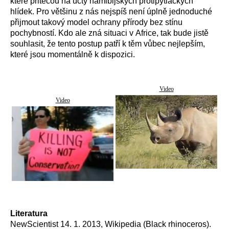
které přitečou na účty namibijských protipytláckých
hlídek. Pro většinu z nás nejspíš není úplně jednoduché
přijmout takový model ochrany přírody bez stínu
pochybností. Kdo ale zná situaci v Africe, tak bude jistě
souhlasit, že tento postup patří k těm vůbec nejlepším,
které jsou momentálně k dispozici.
Video
Video
Literatura
NewScientist 14. 1. 2013, Wikipedia (Black rhinoceros).