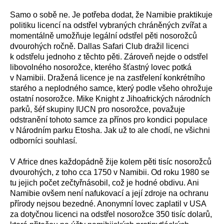
Samo o sobě ne. Je potřeba dodat, že Namibie praktikuje
politiku licencí na odstřel vybraných chráněných zvířat a
momentálně umožňuje legální odstřel pěti nosorožců
dvourohých ročně. Dallas Safari Club dražil licenci
k odstřelu jednoho z těchto pěti. Zároveň nejde o odstřel
libovolného nosorožce, kterého šťastný lovec potká
v Namibii. Dražená licence je na zastřelení konkrétního
starého a neplodného samce, který podle všeho ohrožuje
ostatní nosorožce. Mike Knight z Jihoafrických národních
parků, šéf skupiny IUCN pro nosorožce, považuje
odstranění tohoto samce za přínos pro kondici populace
v Národním parku Etosha. Jak už to ale chodí, ne všichni
odborníci souhlasí.
V Africe dnes každopádně žije kolem pěti tisíc nosorožců
dvourohých, z toho cca 1750 v Namibii. Od roku 1980 se
tu jejich počet zečtyřnásobil, což je hodné obdivu. Ani
Namibie ovšem není nafukovací a její zdroje na ochranu
přírody nejsou bezedné. Anonymní lovec zaplatil v USA
za dotyčnou licenci na odstřel nosorožce 350 tisíc dolarů,