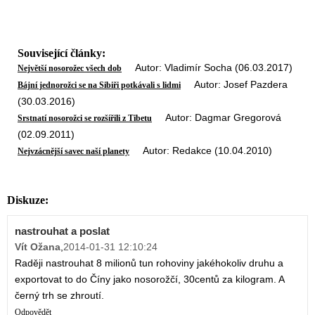
Související články:
Autor: Vladimír Socha (06.03.2017)
Největší nosorožec všech dob
Autor: Josef Pazdera
Bájní jednorožci se na Sibiři potkávali s lidmi
(30.03.2016)
Autor: Dagmar Gregorová
Srstnatí nosorožci se rozšířili z Tibetu
(02.09.2011)
Autor: Redakce (10.04.2010)
Nejvzácnější savec naší planety
Diskuze:
nastrouhat a poslat
Vít Ožana
,
2014-01-31 12:10:24
Raději nastrouhat 8 milionů tun rohoviny jakéhokoliv druhu a
exportovat to do Číny jako nosorožčí, 30centů za kilogram. A
černý trh se zhroutí.
Odpovědět