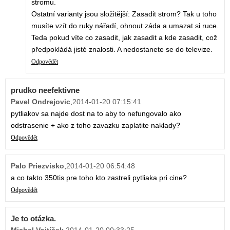
stromu.
Ostatní varianty jsou složitější: Zasadit strom? Tak u toho
musíte vzít do ruky nářadí, ohnout záda a umazat si ruce.
Teda pokud víte co zasadit, jak zasadit a kde zasadit, což
předpokládá jisté znalosti. A nedostanete se do televize.
Odpovědět
prudko neefektivne
Pavel Ondrejovic
,
2014-01-20 07:15:41
pytliakov sa najde dost na to aby to nefungovalo ako
odstrasenie + ako z toho zavazku zaplatite naklady?
Odpovědět
Palo Priezvisko
,
2014-01-20 06:54:48
a co takto 350tis pre toho kto zastreli pytliaka pri cine?
Odpovědět
Je to otázka.