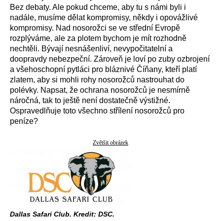
Bez debaty. Ale pokud chceme, aby tu s námi byli i
nadále, musíme dělat kompromisy, někdy i opovážlivé
kompromisy. Nad nosorožci se ve střední Evropě
rozplýváme, ale za plotem bychom je mít rozhodně
nechtěli. Bývají nesnášenliví, nevypočitatelní a
doopravdy nebezpeční. Zároveň je loví po zuby ozbrojení
a všehoschopní pytláci pro bláznivé Číňany, kteří platí
zlatem, aby si mohli rohy nosorožců nastrouhat do
polévky. Napsat, že ochrana nosorožců je nesmírně
náročná, tak to ještě není dostatečně výstižné.
Ospravedlňuje toto všechno střílení nosorožců pro
peníze?
Zvětšit obrázek
Dallas Safari Club. Kredit: DSC.