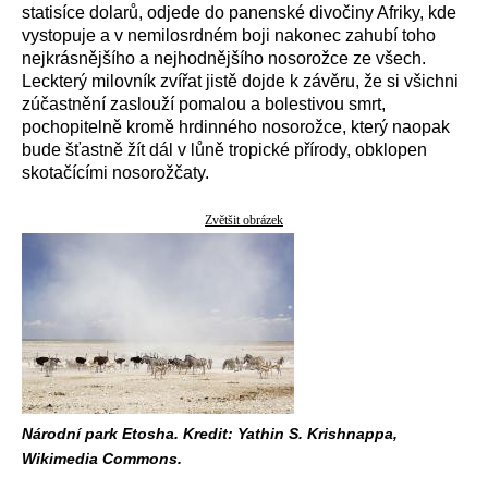
statisíce dolarů, odjede do panenské divočiny Afriky, kde
vystopuje a v nemilosrdném boji nakonec zahubí toho
nejkrásnějšího a nejhodnějšího nosorožce ze všech.
Leckterý milovník zvířat jistě dojde k závěru, že si všichni
zúčastnění zaslouží pomalou a bolestivou smrt,
pochopitelně kromě hrdinného nosorožce, který naopak
bude šťastně žít dál v lůně tropické přírody, obklopen
skotačícími nosorožčaty.
Zvětšit obrázek
Národní park Etosha. Kredit: Yathin S. Krishnappa,
Wikimedia Commons.