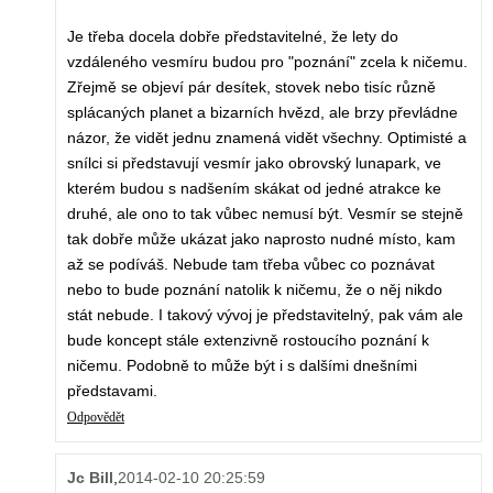
Je třeba docela dobře představitelné, že lety do
vzdáleného vesmíru budou pro "poznání" zcela k ničemu.
Zřejmě se objeví pár desítek, stovek nebo tisíc různě
splácaných planet a bizarních hvězd, ale brzy převládne
názor, že vidět jednu znamená vidět všechny. Optimisté a
snílci si představují vesmír jako obrovský lunapark, ve
kterém budou s nadšením skákat od jedné atrakce ke
druhé, ale ono to tak vůbec nemusí být. Vesmír se stejně
tak dobře může ukázat jako naprosto nudné místo, kam
až se podíváš. Nebude tam třeba vůbec co poznávat
nebo to bude poznání natolik k ničemu, že o něj nikdo
stát nebude. I takový vývoj je představitelný, pak vám ale
bude koncept stále extenzivně rostoucího poznání k
ničemu. Podobně to může být i s dalšími dnešními
představami.
Odpovědět
Jc Bill
,
2014-02-10 20:25:59