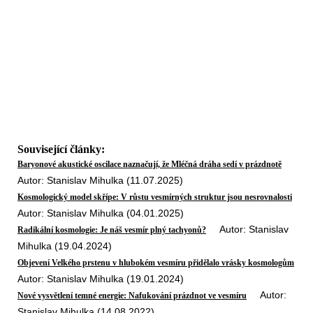
Související články:
Baryonové akustické oscilace naznačují, že Mléčná dráha sedí v prázdnotě
Autor: Stanislav Mihulka (11.07.2025)
Kosmologický model skřípe: V růstu vesmírných struktur jsou nesrovnalosti
Autor: Stanislav Mihulka (04.01.2025)
Autor: Stanislav
Radikální kosmologie: Je náš vesmír plný tachyonů?
Mihulka (19.04.2024)
Objevení Velkého prstenu v hlubokém vesmíru přidělalo vrásky kosmologům
Autor: Stanislav Mihulka (19.01.2024)
Autor:
Nové vysvětlení temné energie: Nafukování prázdnot ve vesmíru
Stanislav Mihulka (14.08.2022)