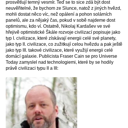
prosvětlují temný vesmír. Teď se to sice zdá být dost
neuvěřitelné, že bychom ze Slunce, natož z jiných hvězd,
mohli dostat něco víc, než opálení a pohon solárních
panelů, ale za nějaký čas, pokud v sobě najdeme dost
optimismu, kdo ví. Ostatně, Nikolaj Kardašev ve své
hřejivě optimistické Škále rozvoje civilizací popisuje jako
typ I. civilizace, které získávají energii celé své planety,
jako typ II. civilizace, co zužitkují celou hvězdu a pak ještě
jako typ III. takové civilizace, které využijí energii celé
domácí galaxie. Publicista Fraser Cain se pro Universe
Today zamyslel nad technologiemi, které by se hodily
právě civilizaci typu II a III: