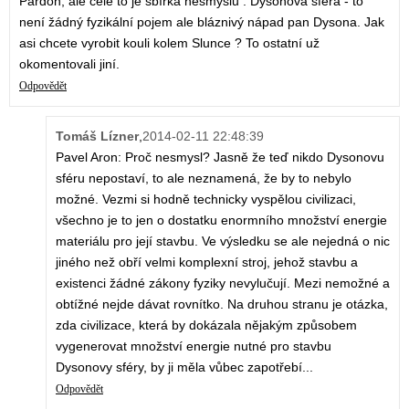
Pardon, ale celé to je sbírka nesmyslů . Dysonova sféra - to
není žádný fyzikální pojem ale bláznivý nápad pan Dysona. Jak
asi chcete vyrobit kouli kolem Slunce ? To ostatní už
okomentovali jiní.
Odpovědět
Tomáš Lízner
,
2014-02-11 22:48:39
Pavel Aron: Proč nesmysl? Jasně že teď nikdo Dysonovu
sféru nepostaví, to ale neznamená, že by to nebylo
možné. Vezmi si hodně technicky vyspělou civilizaci,
všechno je to jen o dostatku enormního množství energie
materiálu pro její stavbu. Ve výsledku se ale nejedná o nic
jiného než obří velmi komplexní stroj, jehož stavbu a
existenci žádné zákony fyziky nevylučují. Mezi nemožné a
obtížné nejde dávat rovnítko. Na druhou stranu je otázka,
zda civilizace, která by dokázala nějakým způsobem
vygenerovat množství energie nutné pro stavbu
Dysonovy sféry, by ji měla vůbec zapotřebí...
Odpovědět