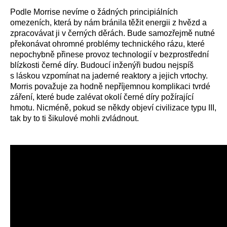
Podle Morrise nevíme o žádných principiálních
omezeních, která by nám bránila těžit energii z hvězd a
zpracovávat ji v černých děrách. Bude samozřejmě nutné
překonávat ohromné problémy technického rázu, které
nepochybně přinese provoz technologií v bezprostřední
blízkosti černé díry. Budoucí inženýři budou nejspíš
s láskou vzpomínat na jaderné reaktory a jejich vrtochy.
Morris považuje za hodně nepříjemnou komplikaci tvrdé
záření, které bude zalévat okolí černé díry požírající
hmotu. Nicméně, pokud se někdy objeví civilizace typu III,
tak by to ti šikulové mohli zvládnout.