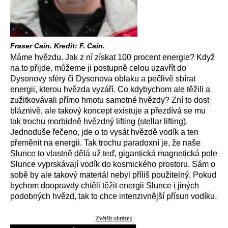
Fraser Cain. Kredit: F. Cain.
Máme hvězdu. Jak z ní získat 100 procent energie? Když
na to přijde, můžeme ji postupně celou uzavřít do
Dysonovy sféry či Dysonova oblaku a pečlivě sbírat
energii, kterou hvězda vyzáří. Co kdybychom ale těžili a
zužitkovávali přímo hmotu samotné hvězdy? Zní to dost
bláznivě, ale takový koncept existuje a přezdívá se mu
tak trochu morbidně hvězdný lifting (stellar lifting).
Jednoduše řečeno, jde o to vysát hvězdě vodík a ten
přeměnit na energii. Tak trochu paradoxní je, že naše
Slunce to vlastně dělá už teď, gigantická magnetická pole
Slunce vyprskávají vodík do kosmického prostoru. Sám o
sobě by ale takový materiál nebyl příliš použitelný. Pokud
bychom doopravdy chtěli těžit energii Slunce i jiných
podobných hvězd, tak to chce intenzivnější přísun vodíku.
Zvětšit obrázek