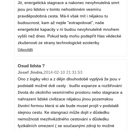
Jó, energetická stagnace a nakonec nevyhnutelná smrt
jsou pro lidstvo v tomto nehostinném vesmíru
pravděpodobná cesta. Má-li však mít i nějakou tu
budoucnost, kam až nejde "extrapolovat", naše
energetické kapacity v ní budou nevyhnutelně mnohem
vyšší než dnes. Pokud tedy mohu podepřít hlas vědecké
zkušenosti ze strany technologické ezoteriky.
Odpovědět
Osud lidsta ?
Josef Jindra
,
2014-02-10 21:31:53
Ono z logiky věci a z dějin dlouhodobě vyplývá že jsou v
podstatě možné dvě cesty : buďto expanze a rozšiřování
života do okolního vesmírného prostoru nebo stagnace a
nahrazení lidské civilizace nějakou jinou pozemskou
životní formou která si ale bude muset projít v podstatě
stejnou cestu. Ke stangnaci může dojít v důsledku
nemožnosti mezihvězdného cestování v důsledku
fyzikálních omezení ( se současnými zdroji to možné