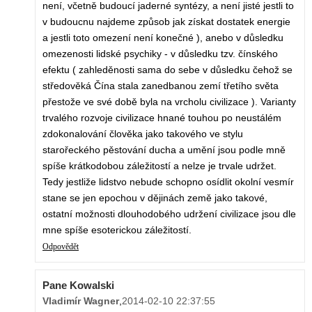
není, včetně budoucí jaderné syntézy, a není jisté jestli to
v budoucnu najdeme způsob jak získat dostatek energie
a jestli toto omezení není konečné ), anebo v důsledku
omezenosti lidské psychiky - v důsledku tzv. čínského
efektu ( zahleděnosti sama do sebe v důsledku čehož se
středověká Čína stala zanedbanou zemí třetího světa
přestože ve své době byla na vrcholu civilizace ). Varianty
trvalého rozvoje civilizace hnané touhou po neustálém
zdokonalování člověka jako takového ve stylu
starořeckého pěstování ducha a umění jsou podle mně
spíše krátkodobou záležitostí a nelze je trvale udržet.
Tedy jestliže lidstvo nebude schopno osídlit okolní vesmír
stane se jen epochou v dějinách země jako takové,
ostatní možnosti dlouhodobého udržení civilizace jsou dle
mne spíše esoterickou záležitostí.
Odpovědět
Pane Kowalski
Vladimír Wagner
,
2014-02-10 22:37:55