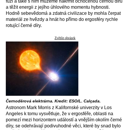
fúzi a také s ním můžeme nakrmit ochočenou černou díru
a těžit energii z jejího úhlového momentu hybnosti.
Hodně sebevědomá a zdatná civilizace by mohla čerpat
materiál ze hvězdy a hnát ho přímo do ergosféry rychle
rotující černé díry.
Zvětšit obrázek
Černoděrová elektrárna. Kredit: ESO/L. Calçada.
Astronom Mark Morris z Kalifornské univerzity v Los
Angeles k tomu vysvětluje, že v ergosféře, oblasti na
pomezí mezi horizontem událostí a vnějším okolím černé
díry, se odehrávají podivuhodné věci, které by snad bylo