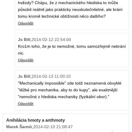
hvězdy? Chápu, že z mechanického hlediska to může
působit reálně jako prakticky neuskutečnitelné, ale brání
tomu kromě technické obtížnosti něco dalšího?
Odpovědět
Jc Bill
,
2014-02-12 22:54:04
Kro1m toho, že je to nemožné, tomu samozřejmě nebrání
nic.
Odpovědět
Jc Bill
,
2014-02-13 11:00:10
"Mechanically impossible" zde totiž neznamená obvyklé
"těžké pro mechanika, aby to do kupy", ale exaktnější
"nemožné z hlediska mechaniky (fyzikální obor)."
Odpovědět
Anihilácia hmoty a anthmoty
Marek Šarmír
,
2014-02-10 21:08:47