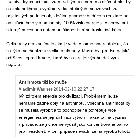
Ludstvo by sa asi malo zamerať týmto smerom a skúmať ako by
sa dala antihmota vyrábať v dostatočných množstvách za
prijatelných podmienok, ideálne priamo v budúcom reaktore na
anihiláciu hmoty a antihmoty. 100% zisk energie je v porovnaní
s terajším cca percentom pri štiepení uránu trošku iná káva.
Celkom by ma zaujímalo ako je veda v tomto smere daleko, čo
sa týka mechanizmu vzniku antihmoty. Musia byť predsa nejaké
odlišnosti oproti hmote, ktoré by sa pre jej výrobu dali využiť.
Odpovědět
Antihmota těžko může
Vladimír Wagner
,
2014-02-10 22:27:17
být zdrojem energie pro civilizaci. Problémem je, že
nemáme žádné doly na antihmotu. Všechna antihmota by
se musela vyrobit a to pochopitelně potřebuje více
energie než se její anihilací vytvoří. Takže to má význam
v případě, že ji chceme využít jako koncentrované palivo
pro hvězdolet. V tom případě nevadí, že na výrobu tohoto