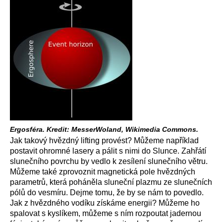
Ergosféra. Kredit: MesserWoland, Wikimedia Commons.
Jak takový hvězdný lifting provést? Můžeme například
postavit ohromné lasery a pálit s nimi do Slunce. Zahřátí
slunečního povrchu by vedlo k zesílení slunečního větru.
Můžeme také zprovoznit magnetická pole hvězdných
parametrů, která poháněla sluneční plazmu ze slunečních
pólů do vesmíru. Dejme tomu, že by se nám to povedlo.
Jak z hvězdného vodíku získáme energii? Můžeme ho
spalovat s kyslíkem, můžeme s ním rozpoutat jadernou