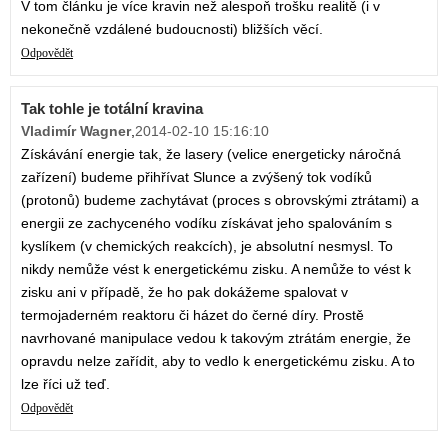
V tom článku je více kravin než alespoň trošku realitě (i v
nekonečně vzdálené budoucnosti) bližších věcí.
Odpovědět
Tak tohle je totální kravina
Vladimír Wagner
,
2014-02-10 15:16:10
Získávání energie tak, že lasery (velice energeticky náročná
zařízení) budeme přihřívat Slunce a zvýšený tok vodíků
(protonů) budeme zachytávat (proces s obrovskými ztrátami) a
energii ze zachyceného vodíku získávat jeho spalováním s
kyslíkem (v chemických reakcích), je absolutní nesmysl. To
nikdy nemůže vést k energetickému zisku. A nemůže to vést k
zisku ani v případě, že ho pak dokážeme spalovat v
termojaderném reaktoru či házet do černé díry. Prostě
navrhované manipulace vedou k takovým ztrátám energie, že
opravdu nelze zařídit, aby to vedlo k energetickému zisku. A to
lze říci už teď.
Odpovědět