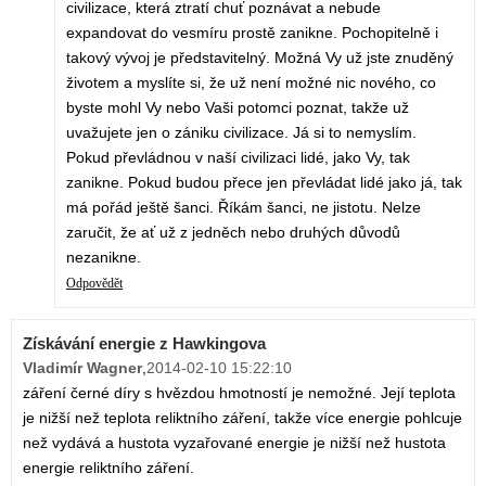
civilizace, která ztratí chuť poznávat a nebude
expandovat do vesmíru prostě zanikne. Pochopitelně i
takový vývoj je představitelný. Možná Vy už jste znuděný
životem a myslíte si, že už není možné nic nového, co
byste mohl Vy nebo Vaši potomci poznat, takže už
uvažujete jen o zániku civilizace. Já si to nemyslím.
Pokud převládnou v naší civilizaci lidé, jako Vy, tak
zanikne. Pokud budou přece jen převládat lidé jako já, tak
má pořád ještě šanci. Říkám šanci, ne jistotu. Nelze
zaručit, že ať už z jedněch nebo druhých důvodů
nezanikne.
Odpovědět
Získávání energie z Hawkingova
Vladimír Wagner
,
2014-02-10 15:22:10
záření černé díry s hvězdou hmotností je nemožné. Její teplota
je nižší než teplota reliktního záření, takže více energie pohlcuje
než vydává a hustota vyzařované energie je nižší než hustota
energie reliktního záření.