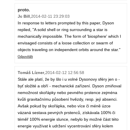
proto.
Jc Bill
,
2014-02-11 23:29:03
In response to letters prompted by this paper, Dyson
replied, "A solid shell or ring surrounding a star is
mechanically impossible. The form of 'biosphere' which I
envisaged consists of a loose collection or swarm of
objects traveling on independent orbits around the star."
Odpovědět
Tomáš Lízner
,
2014-02-12 12:56:58
Stále ale platí, že by šlo i u volné Dysonovy sféry jen o -
byť složité a obří - mechanické zařízení. Dyson zmiňoval
nemožnost skořápky nebo pevného prstence zejména
kvůli gravitačnímu působení hvězdy, resp. její absenci.
Avšak pokud by skořápka, nebo více či méně úzce
vázaná sestava pevných prstenců, získávala 100% či
téměř 100% energie slunce, nebylo by možné část této
energie využívat k udržení vycentrování sféry kolem