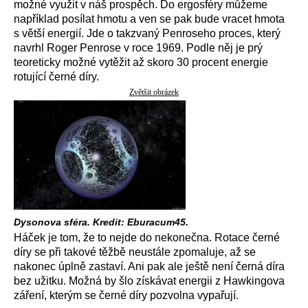
možné využit v náš prospěch. Do ergosféry můžeme
například posílat hmotu a ven se pak bude vracet hmota
s větší energií. Jde o takzvaný Penroseho proces, který
navrhl Roger Penrose v roce 1969. Podle něj je prý
teoreticky možné vytěžit až skoro 30 procent energie
rotující černé díry.
Zvětšit obrázek
Dysonova sféra. Kredit: Eburacum45.
Háček je tom, že to nejde do nekonečna. Rotace černé
díry se při takové těžbě neustále zpomaluje, až se
nakonec úplně zastaví. Ani pak ale ještě není černá díra
bez užitku. Možná by šlo získávat energii z Hawkingova
záření, kterým se černé díry pozvolna vypařují.