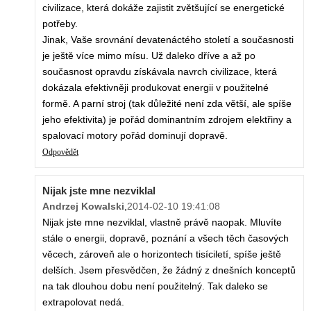
civilizace, která dokáže zajistit zvětšující se energetické
potřeby.
Jinak, Vaše srovnání devatenáctého století a současnosti
je ještě více mimo mísu. Už daleko dříve a až po
současnost opravdu získávala navrch civilizace, která
dokázala efektivněji produkovat energii v použitelné
formě. A parní stroj (tak důležité není zda větší, ale spíše
jeho efektivita) je pořád dominantním zdrojem elektřiny a
spalovací motory pořád dominují dopravě.
Odpovědět
Nijak jste mne nezviklal
Andrzej Kowalski
,
2014-02-10 19:41:08
Nijak jste mne nezviklal, vlastně právě naopak. Mluvíte
stále o energii, dopravě, poznání a všech těch časových
věcech, zároveň ale o horizontech tisíciletí, spíše ještě
delších. Jsem přesvědčen, že žádný z dnešních konceptů
na tak dlouhou dobu není použitelný. Tak daleko se
extrapolovat nedá.