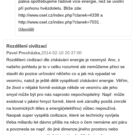
paliva spotřebujeme řádově více energie, než se uvolní
pří pohonu hvězdoletu. Blíže zde:
http://www.osel.cz/index.php?clanek=4338 a
http://www.osel.cz/index.php?clanek=7031 .
Odpovědět
Rozdělení civilizací
Pavel Procházka
,
2014-02-10 20:37:00
Rozdělení civilizací dle získávání energie je nesmysl. Ano, z
našeho pohledu je to v celku rozumné ale nemůžeme přeci se
stavět do pozice určování něčeho co a jak má vypadat ve
vesmíru, natož je ještě dělit vyspělostí získávání energie. Věřím,
že život v nějaké formě existuje někde ve vesmíru ale jeho
smysl může být pro nás naprosto nepochopitelný. Např. může
existovat v jakési hmyzí formě, které své zárodky posílá zmrzlé
na kosmických těles a energii(elektřinu) vůbec nepoužívá.
Naopak super vyspělá civilizace, které se technicky vyvíjela
třeba miliardu let dávno přišla na něco o čem nemáme ani páru
a povznesla se např. do jiné dimenze,jiného prostoru nebo