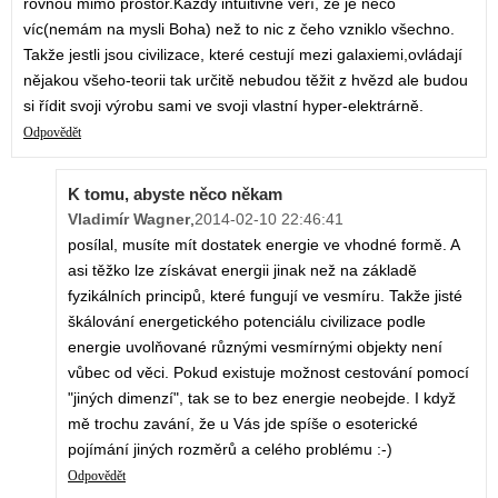
rovnou mimo prostor.Každý intuitivně věří, že je něco
víc(nemám na mysli Boha) než to nic z čeho vzniklo všechno.
Takže jestli jsou civilizace, které cestují mezi galaxiemi,ovládají
nějakou všeho-teorii tak určitě nebudou těžit z hvězd ale budou
si řídit svoji výrobu sami ve svoji vlastní hyper-elektrárně.
Odpovědět
K tomu, abyste něco někam
Vladimír Wagner
,
2014-02-10 22:46:41
posílal, musíte mít dostatek energie ve vhodné formě. A
asi těžko lze získávat energii jinak než na základě
fyzikálních principů, které fungují ve vesmíru. Takže jisté
škálování energetického potenciálu civilizace podle
energie uvolňované různými vesmírnými objekty není
vůbec od věci. Pokud existuje možnost cestování pomocí
"jiných dimenzí", tak se to bez energie neobejde. I když
mě trochu zavání, že u Vás jde spíše o esoterické
pojímání jiných rozměrů a celého problému :-)
Odpovědět