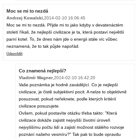
Moc se mi to nezdá
Andrzej Kowalski
,
2014-02-10 16:06:45
Moc se mi to nezdá. Přijde mi to jako kdyby v devatenáctém
století říkali, že nejlepší civilizace je ta, která postaví největší
parní kotel. To, že dnes nám jde o energii stále víc vůbec
neznamená, že to tak půjde napořád.
Odpovědět
Co znamená nejlepší?
Vladimír Wagner
,
2014-02-10 16:42:20
Vaše poznámka je hodně zavádějící. Co je nejlepší
civilizace, je čistě subjektivní pocit. A nelze to objektivně
posuzovat, pokud neřeknete, podle kterých kritérií
civilizace posuzujete.
Ovšem, pokud postavíte otázku třeba takto: "Která
civilizace dokáže zajistit nejvyšší životní úroveň
nejvyššímu počtu lidí a zajistí možnost stálého rozvoje
poznání našeho vesmíru?" Tak pak to bude opravdu