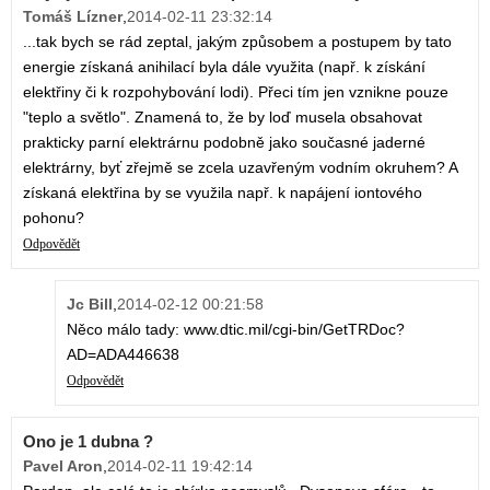
Tomáš Lízner
,
2014-02-11 23:32:14
...tak bych se rád zeptal, jakým způsobem a postupem by tato
energie získaná anihilací byla dále využita (např. k získání
elektřiny či k rozpohybování lodi). Přeci tím jen vznikne pouze
"teplo a světlo". Znamená to, že by loď musela obsahovat
prakticky parní elektrárnu podobně jako současné jaderné
elektrárny, byť zřejmě se zcela uzavřeným vodním okruhem? A
získaná elektřina by se využila např. k napájení iontového
pohonu?
Odpovědět
Jc Bill
,
2014-02-12 00:21:58
Něco málo tady: www.dtic.mil/cgi-bin/GetTRDoc?
AD=ADA446638
Odpovědět
Ono je 1 dubna ?
Pavel Aron
,
2014-02-11 19:42:14