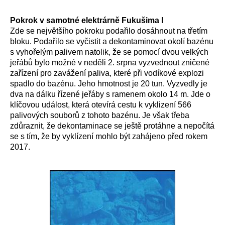
Pokrok v samotné elektrárně Fukušima I
Zde se největšího pokroku podařilo dosáhnout na třetím
bloku. Podařilo se vyčistit a dekontaminovat okolí bazénu
s vyhořelým palivem natolik, že se pomocí dvou velkých
jeřábů bylo možné v neděli 2. srpna vyzvednout zničené
zařízení pro zavážení paliva, které při vodíkové explozi
spadlo do bazénu. Jeho hmotnost je 20 tun. Vyzvedly je
dva na dálku řízené jeřáby s ramenem okolo 14 m. Jde o
klíčovou událost, která otevírá cestu k vyklizení 566
palivových souborů z tohoto bazénu. Je však třeba
zdůraznit, že dekontaminace se ještě protáhne a nepočítá
se s tím, že by vyklízení mohlo být zahájeno před rokem
2017.