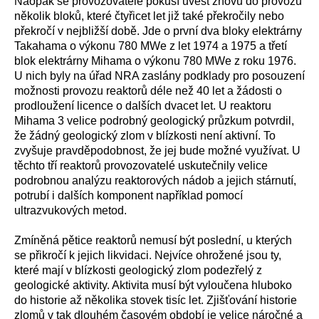
Naopak se provozovatelé pokusí uvést znovu do provozu
několik bloků, které čtyřicet let již také překročily nebo
překročí v nejbližší době. Jde o první dva bloky elektrárny
Takahama o výkonu 780 MWe z let 1974 a 1975 a třetí
blok elektrárny Mihama o výkonu 780 MWe z roku 1976.
U nich byly na úřad NRA zaslány podklady pro posouzení
možnosti provozu reaktorů déle než 40 let a žádosti o
prodloužení licence o dalších dvacet let. U reaktoru
Mihama 3 velice podrobný geologický průzkum potvrdil,
že žádný geologický zlom v blízkosti není aktivní. To
zvyšuje pravděpodobnost, že jej bude možné využívat. U
těchto tří reaktorů provozovatelé uskutečnily velice
podrobnou analýzu reaktorových nádob a jejich stárnutí,
potrubí i dalších komponent například pomocí
ultrazvukových metod.
Zmíněná pětice reaktorů nemusí být poslední, u kterých
se přikročí k jejich likvidaci. Nejvíce ohrožené jsou ty,
které mají v blízkosti geologický zlom podezřelý z
geologické aktivity. Aktivita musí být vyloučena hluboko
do historie až několika stovek tisíc let. Zjišťování historie
zlomů v tak dlouhém časovém období je velice náročné a