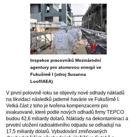
Inspekce pracovníků Mezinárodní
agentury pro atomovou energii ve
Fukušimě I (zdroj Susanna
Loof/IAEA)
V první polovině roku se objevily nové odhady nákladů
na likvidaci následků jaderné havárie ve Fukušimě I.
Velká část z toho je tvořena kompenzacemi pro
evakuované, které podle nových odhadů firmy TEPCO
budou 42,6 miliardy dolarů. Náklady na dekontaminaci a
prvotní uložení radioaktivního odpadu se odhadují na
17,5 miliardy dolarů. Vybudování zmiňovaných