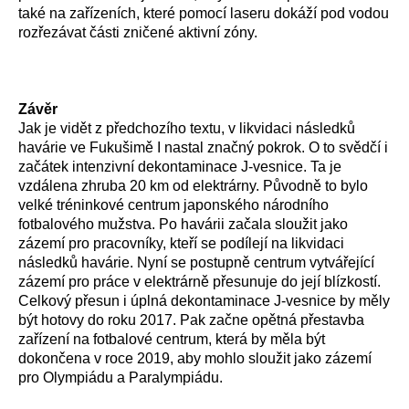
také na zařízeních, které pomocí laseru dokáží pod vodou
rozřezávat části zničené aktivní zóny.
Závěr
Jak je vidět z předchozího textu, v likvidaci následků
havárie ve Fukušimě I nastal značný pokrok. O to svědčí i
začátek intenzivní dekontaminace J-vesnice. Ta je
vzdálena zhruba 20 km od elektrárny. Původně to bylo
velké tréninkové centrum japonského národního
fotbalového mužstva. Po havárii začala sloužit jako
zázemí pro pracovníky, kteří se podílejí na likvidaci
následků havárie. Nyní se postupně centrum vytvářející
zázemí pro práce v elektrárně přesunuje do její blízkostí.
Celkový přesun i úplná dekontaminace J-vesnice by měly
být hotovy do roku 2017. Pak začne opětná přestavba
zařízení na fotbalové centrum, která by měla být
dokončena v roce 2019, aby mohlo sloužit jako zázemí
pro Olympiádu a Paralympiádu.