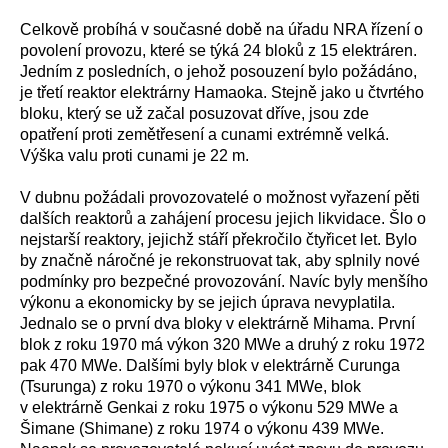
Celkově probíhá v současné době na úřadu NRA řízení o
povolení provozu, které se týká 24 bloků z 15 elektráren.
Jedním z posledních, o jehož posouzení bylo požádáno,
je třetí reaktor elektrárny Hamaoka. Stejně jako u čtvrtého
bloku, který se už začal posuzovat dříve, jsou zde
opatření proti zemětřesení a cunami extrémně velká.
Výška valu proti cunami je 22 m.
V dubnu požádali provozovatelé o možnost vyřazení pěti
dalších reaktorů a zahájení procesu jejich likvidace. Šlo o
nejstarší reaktory, jejichž stáří překročilo čtyřicet let. Bylo
by značně náročné je rekonstruovat tak, aby splnily nové
podmínky pro bezpečné provozování. Navíc byly menšího
výkonu a ekonomicky by se jejich úprava nevyplatila.
Jednalo se o první dva bloky v elektrárně Mihama. První
blok z roku 1970 má výkon 320 MWe a druhý z roku 1972
pak 470 MWe. Dalšími byly blok v elektrárně Curunga
(Tsurunga) z roku 1970 o výkonu 341 MWe, blok
v elektrárně Genkai z roku 1975 o výkonu 529 MWe a
Šimane (Shimane) z roku 1974 o výkonu 439 MWe.