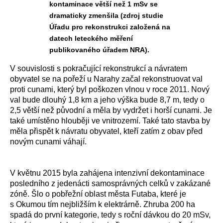
kontaminace větší než 1 mSv se
dramaticky zmenšila (zdroj studie
Úřadu pro rekonstrukci založená na
datech leteckého měření
publikovaného úřadem NRA).
V souvislosti s pokračující rekonstrukcí a návratem
obyvatel se na pořeží u Narahy začal rekonstruovat val
proti cunami, který byl poškozen vlnou v roce 2011. Nový
val bude dlouhý 1,8 km a jeho výška bude 8,7 m, tedy o
2,5 větší než původní a měla by vydržet i horší cunami. Je
také umístěno hlouběji ve vnitrozemí. Také tato stavba by
měla přispět k návratu obyvatel, kteří zatím z obav před
novým cunami váhají.
V květnu 2015 byla zahájena intenzivní dekontaminace
posledního z jedenácti samosprávných celků v zakázané
zóně. Šlo o pobřežní oblast města Futaba, které je
s Okumou tím nejbližším k elektrárně. Zhruba 200 ha
spadá do první kategorie, tedy s roční dávkou do 20 mSv,