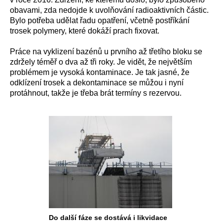
obavami, zda nedojde k uvolňování radioaktivních částic.
Bylo potřeba udělat řadu opatření, včetně postříkání
trosek polymery, které dokáží prach fixovat.
Práce na vyklizení bazénů u prvního až třetího bloku se
zdržely téměř o dva až tři roky. Je vidět, že největším
problémem je vysoká kontaminace. Je tak jasné, že
odklízení trosek a dekontaminace se můžou i nyní
protáhnout, takže je třeba brát termíny s rezervou.
Do další fáze se dostává i likvidace