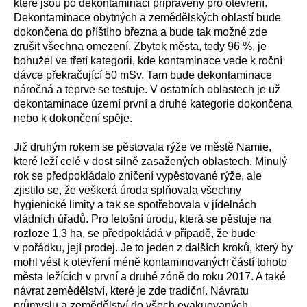
které jsou po dekontaminaci připraveny pro otevření.
Dekontaminace obytných a zemědělských oblastí bude
dokončena do příštího března a bude tak možné zde
zrušit všechna omezení. Zbytek města, tedy 96 %, je
bohužel ve třetí kategorii, kde kontaminace vede k roční
dávce překračující 50 mSv. Tam bude dekontaminace
náročná a teprve se testuje. V ostatních oblastech je už
dekontaminace území první a druhé kategorie dokončena
nebo k dokončení spěje.
Již druhým rokem se pěstovala rýže ve městě Namie,
které leží celé v dost silně zasažených oblastech. Minulý
rok se předpokládalo zničení vypěstované rýže, ale
zjistilo se, že veškerá úroda splňovala všechny
hygienické limity a tak se spotřebovala v jídelnách
vládních úřadů. Pro letošní úrodu, která se pěstuje na
rozloze 1,3 ha, se předpokládá v případě, že bude
v pořádku, její prodej. Je to jeden z dalších kroků, který by
mohl vést k otevření méně kontaminovaných částí tohoto
města ležících v první a druhé zóně do roku 2017. A také
návrat zemědělství, které je zde tradiční. Návratu
průmyslu a zemědělství do všech evakuovaných