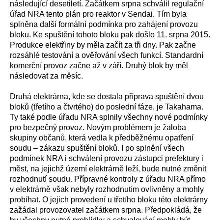
následující desetiletí. Začátkem srpna schválil regulační
úřad NRA tento plán pro reaktor v Sendai. Tím byla
splněna další formální podmínka pro zahájení provozu
bloku. Ke spuštění tohoto bloku pak došlo 11. srpna 2015.
Produkce elektřiny by měla začít za tři dny. Pak začne
rozsáhlé testování a ověřování všech funkcí. Standardní
komerční provoz začne až v září. Druhý blok by měl
následovat za měsíc.
Druhá elektrárna, kde se dostala příprava spuštění dvou
bloků (třetího a čtvrtého) do poslední fáze, je Takahama.
Ty také podle úřadu NRA splnily všechny nové podmínky
pro bezpečný provoz. Novým problémem je žaloba
skupiny občanů, která vedla k předběžnému opatření
soudu – zákazu spuštění bloků. I po splnění všech
podmínek NRA i schválení provozu zástupci prefektury i
měst, na jejichž území elektrárně leží, bude nutné změnit
rozhodnutí soudu. Přípravné kontroly z úřadu NRA přímo
v elektrárně však nebyly rozhodnutím ovlivněny a mohly
probíhat. O jejich provedení u třetího bloku této elektrárny
zažádal provozovatel začátkem srpna. Předpokládá, že