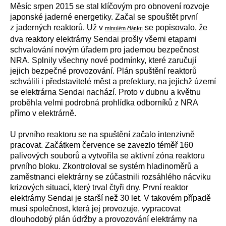
Měsíc srpen 2015 se stal klíčovým pro obnovení rozvoje
japonské jaderné energetiky. Začal se spouštět první
z jaderných reaktorů. Už v
se popisovalo, že
minulém článku
dva reaktory elektrárny Sendai prošly všemi etapami
schvalování novým úřadem pro jadernou bezpečnost
NRA. Splnily všechny nové podmínky, které zaručují
jejich bezpečné provozování. Plán spuštění reaktorů
schválili i představitelé měst a prefektury, na jejichž území
se elektrárna Sendai nachází. Proto v dubnu a květnu
proběhla velmi podrobná prohlídka odborníků z NRA
přímo v elektrárně.
U prvního reaktoru se na spuštění začalo intenzivně
pracovat. Začátkem července se zavezlo téměř 160
palivových souborů a vytvořila se aktivní zóna reaktoru
prvního bloku. Zkontroloval se systém hladinoměrů a
zaměstnanci elektrárny se zúčastnili rozsáhlého nácviku
krizových situací, který trval čtyři dny. První reaktor
elektrárny Sendai je starší než 30 let. V takovém případě
musí společnost, která jej provozuje, vypracovat
dlouhodobý plán údržby a provozování elektrárny na