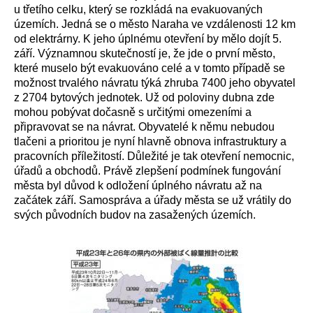
u třetího celku, který se rozkládá na evakuovaných
územích. Jedná se o město Naraha ve vzdálenosti 12 km
od elektrárny. K jeho úplnému otevření by mělo dojít 5.
září. Významnou skutečností je, že jde o první město,
které muselo být evakuováno celé a v tomto případě se
možnost trvalého návratu týká zhruba 7400 jeho obyvatel
z 2704 bytových jednotek. Už od poloviny dubna zde
mohou pobývat dočasně s určitými omezeními a
připravovat se na návrat. Obyvatelé k němu nebudou
tlačeni a prioritou je nyní hlavně obnova infrastruktury a
pracovních příležitostí. Důležité je tak otevření nemocnic,
úřadů a obchodů. Právě zlepšení podmínek fungování
města byl důvod k odložení úplného návratu až na
začátek září. Samospráva a úřady města se už vrátily do
svých původních budov na zasažených územích.