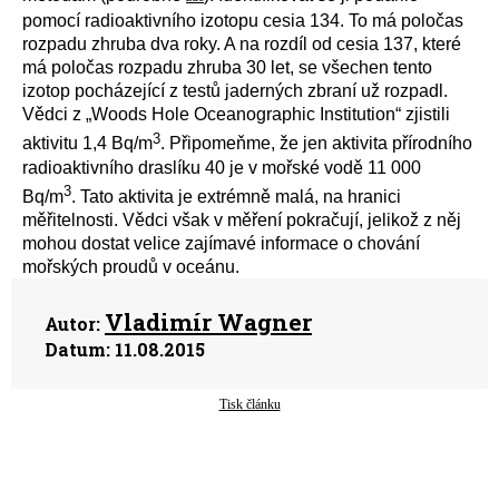
pomocí radioaktivního izotopu cesia 134. To má poločas
rozpadu zhruba dva roky. A na rozdíl od cesia 137, které
má poločas rozpadu zhruba 30 let, se všechen tento
izotop pocházející z testů jaderných zbraní už rozpadl.
Vědci z „Woods Hole Oceanographic Institution“ zjistili
3
aktivitu 1,4 Bq/m
. Připomeňme, že jen aktivita přírodního
radioaktivního draslíku 40 je v mořské vodě 11 000
3
Bq/m
. Tato aktivita je extrémně malá, na hranici
měřitelnosti. Vědci však v měření pokračují, jelikož z něj
mohou dostat velice zajímavé informace o chování
mořských proudů v oceánu.
Vladimír Wagner
Autor:
Datum:
11.08.2015
Tisk článku