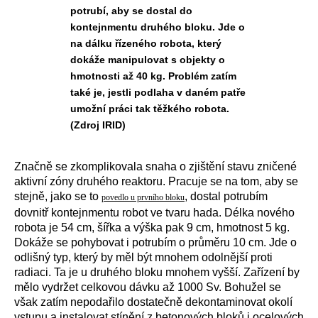
potrubí, aby se dostal do
kontejnmentu druhého bloku. Jde o
na dálku řízeného robota, který
dokáže manipulovat s objekty o
hmotnosti až 40 kg. Problém zatím
také je, jestli podlaha v daném patře
umožní práci tak těžkého robota.
(Zdroj IRID)
Značně se zkomplikovala snaha o zjištění stavu zničené
aktivní zóny druhého reaktoru. Pracuje se na tom, aby se
stejně, jako se to
, dostal potrubím
povedlo u prvního bloku
dovnitř kontejnmentu robot ve tvaru hada. Délka nového
robota je 54 cm, šířka a výška pak 9 cm, hmotnost 5 kg.
Dokáže se pohybovat i potrubím o průměru 10 cm. Jde o
odlišný typ, který by měl být mnohem odolnější proti
radiaci. Ta je u druhého bloku mnohem vyšší. Zařízení by
mělo vydržet celkovou dávku až 1000 Sv. Bohužel se
však zatím nepodařilo dostatečně dekontaminovat okolí
vstupu a instalovat stínění z betonových bloků i ocelových