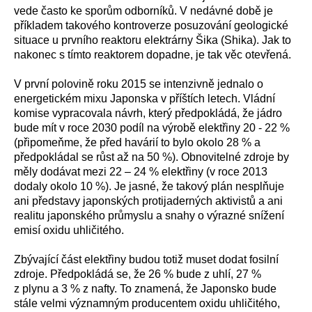
vede často ke sporům odborníků. V nedávné době je
příkladem takového kontroverze posuzování geologické
situace u prvního reaktoru elektrárny Šika (Shika). Jak to
nakonec s tímto reaktorem dopadne, je tak věc otevřená.
V první polovině roku 2015 se intenzivně jednalo o
energetickém mixu Japonska v příštích letech. Vládní
komise vypracovala návrh, který předpokládá, že jádro
bude mít v roce 2030 podíl na výrobě elektřiny 20 - 22 %
(připomeňme, že před havárií to bylo okolo 28 % a
předpokládal se růst až na 50 %). Obnovitelné zdroje by
měly dodávat mezi 22 – 24 % elektřiny (v roce 2013
dodaly okolo 10 %). Je jasné, že takový plán nesplňuje
ani představy japonských protijaderných aktivistů a ani
realitu japonského průmyslu a snahy o výrazné snížení
emisí oxidu uhličitého.
Zbývající část elektřiny budou totiž muset dodat fosilní
zdroje. Předpokládá se, že 26 % bude z uhlí, 27 %
z plynu a 3 % z nafty. To znamená, že Japonsko bude
stále velmi významným producentem oxidu uhličitého,