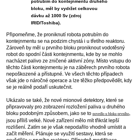
potrubím do kontejnmentu druhého
bloku, měl by vydržet celkovou
dávku až 1000 Sv (zdroj
IRID/Toshiba).
Připomeňme, že proniknutí robota potrubím do
kontejnmentu se na podzim chystá i u třetího reaktoru.
Zároveň by měl u prvního bloku proniknout vodotěsný
robot do spodní části kontejnmentu, kde by se mohlo
nacházet palivo ze zničené aktivní zóny. Místo vstupu do
těchto části kontejnmentu je na záběrech prvního robota
nepoškozené a přístupné. Ve všech těchto případech
však jde o náročné operace a lze těžko předpovědět, kdy
se je reálně podaří uskutečnit.
Ukázalo se také, že nové mionové detektory, které se
připravovaly pro zobrazení rozložení paliva u druhého
bloku podobným způsobem, jako se to
,
povedlo u bloku prvního
jsou příliš velké. Nové zařízení mělo mít třikrát lepší
rozlišení. Zatím se je však nepodařilo vhodně umístit a
začít měření. Plánuje se využití sestavy, která se