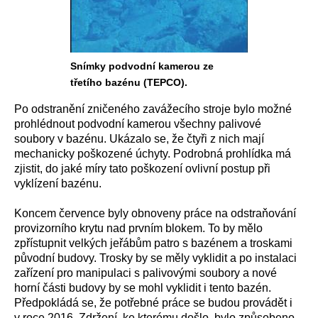
Snímky podvodní kamerou ze
třetího bazénu (TEPCO).
Po odstranění zničeného zavážecího stroje bylo možné
prohlédnout podvodní kamerou všechny palivové
soubory v bazénu. Ukázalo se, že čtyři z nich mají
mechanicky poškozené úchyty. Podrobná prohlídka má
zjistit, do jaké míry tato poškození ovlivní postup při
vyklízení bazénu.
Koncem července byly obnoveny práce na odstraňování
provizorního krytu nad prvním blokem. To by mělo
zpřístupnit velkých jeřábům patro s bazénem a troskami
původní budovy. Trosky by se měly vyklidit a po instalaci
zařízení pro manipulaci s palivovými soubory a nové
horní části budovy by se mohl vyklidit i tento bazén.
Předpokládá se, že potřebné práce se budou provádět i
v roce 2016. Zdržení, ke kterému došlo, bylo způsobeno