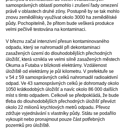
samosprávných oblastí pomohlo i zrušení řady omezení
právě v oblastech druhé zóny. Postupně by se tak mohlo
znovu zemědělsky využívat okolo 3000 ha zemědělské
půdy. Pochopitelně, že přitom bude veškerá produkce
velmi pečlivě testována na kontaminaci.
V březnu začal intenzivní přesun kontaminovaného
odpadu, který se nahromadil při dekontaminaci
zasažených území do dlouhodobějších přechodných
úložišť, která vznikla ve velmi silně zasažených městech
Okuma a Futaba v blízkosti elektrárny. Vzdálenost
úložiště od elektrárny je půl kilometru. V prefektuře se
v 54 z 59 samosprávných celků nahromadil radioaktivní
odpad. Ve 43 samosprávných celků je dohromady okolo
1050 krátkodobých úložišť a navíc okolo 86 000 dalších
míst s tímto odpadem. Celkově se předpokládá, že bude
třeba do dlouhodobějších přechodných úložišť převézt
okolo 22 milionů krychlových metrů odpadu. Převoz
zdržuje vyjednávání s vlastníky půdy. Státu se podařilo
vykoupit nebo pronajmout pouze část potřebných
pozemků pro úložiště.