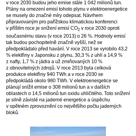
v roce 2030 budou jeho emise stále 1 042 milionů tun.
Plány na omezení emisí tohoto plynu v elektroenergetice
se musely do značné míry odepsat. Návrhem
připravovaným pro pařížskou klimatickou konferenci
v příštím roce je snížení emisí CO
v roce 2030 oproti
2
současnému stavu (v roce 2013) o 26 %. Hodnoty emisí
tak budou pochopitelně značně vyšší, než se
předpokládalo před havárií. V roce 2013 se vyrobilo 43,2
% elektřiny v Japonsku z plynu, 30,3 % z uhlí a 14,9 %
z nafty, 1,7 % z jádra a už zmiňovaných 10 %
z obnovitelných zdrojů. V roce 2013 byla celková
produkce elektřiny 940 TWh a v roce 2030 se
předpokládá okolo 980 TWh. V elektroenergetice se
plánují snížit emise o 308 milionů tun a v dalších
oblastech o 14,5 milionů tun oxidu uhličitého. Toto snížení
je silně závislé na jaderné energetice a úspěchu
v opětném zprovoznění co největšího počtu jaderných
bloků.