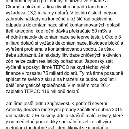
dlouhodobějších přechodných úložišť ve Futabě a
Okumě a uložení radioaktivního odpadu tam bude
vyžadovat 13,2 miliardy dolarů. V těchto číslech nejsou
zahrnuty náklady na konečné úložiště radioaktivního
odpadu a dekontaminace silně kontaminovaných oblastí
třetí kategorie, kde roční dávka překračuje 50 mSv a
vhodné metody dekontaminace se teprve testují. Okolo 8
miliard dolarů si vyžádá dekontaminace, likvidace bloků a
vyřešení problému s kontaminovanou vodou. Je však
třeba zdůraznit, že náklady likvidace zničených aktivních
zón nelze zatím realisticky odhadnout. Japonský stát
vyčlenil a poskytl firmě TEPCO na krytí těchto výloh
finance v rozsahu 75 miliard dolarů. Ty má firma postupně
splácet ze svého zisku a na hrazení se budou podílet i
další energetické společnosti. V minulém roce 2014
zaplatilo TEPCO 416 milionů dolarů.
Zmiňme ještě jednu zajímavost. K pobřeží severní
Ameriky dorazila mořskými proudy začátkem dubna 2015
radioaktivita z Fukušimy. Jde o strašně malé aktivity, které
jsou měřitelné pouze díky speciálním velice citlivým
metodám (podrobně
). Identifikovat se ji podařilo
zde