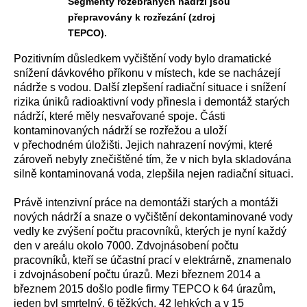
Segmenty rozebraných nádrží jsou
přepravovány k rozřezání (zdroj
TEPCO).
Pozitivním důsledkem vyčištění vody bylo dramatické
snížení dávkového příkonu v místech, kde se nacházejí
nádrže s vodou. Další zlepšení radiační situace i snížení
rizika úniků radioaktivní vody přinesla i demontáž starých
nádrží, které měly nesvařované spoje. Části
kontaminovaných nádrží se rozřežou a uloží
v přechodném úložišti. Jejich nahrazení novými, které
zároveň nebyly znečištěné tím, že v nich byla skladována
silně kontaminovaná voda, zlepšila nejen radiační situaci.
Právě intenzivní práce na demontáži starých a montáži
nových nádrží a snaze o vyčištění dekontaminované vody
vedly ke zvýšení počtu pracovníků, kterých je nyní každý
den v areálu okolo 7000. Zdvojnásobení počtu
pracovníků, kteří se účastní prací v elektrárně, znamenalo
i zdvojnásobení počtu úrazů. Mezi březnem 2014 a
březnem 2015 došlo podle firmy TEPCO k 64 úrazům,
jeden byl smrtelný, 6 těžkých, 42 lehkých a v 15