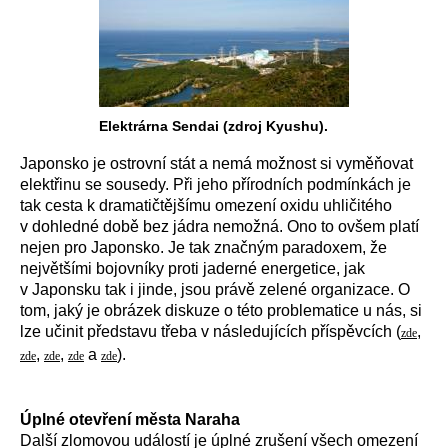
Elektrárna Sendai (zdroj Kyushu).
Japonsko je ostrovní stát a nemá možnost si vyměňovat
elektřinu se sousedy. Při jeho přírodních podmínkách je
tak cesta k dramatičtějšímu omezení oxidu uhličitého
v dohledné době bez jádra nemožná. Ono to ovšem platí
nejen pro Japonsko. Je tak značným paradoxem, že
největšími bojovníky proti jaderné energetice, jak
v Japonsku tak i jinde, jsou právě zelené organizace. O
tom, jaký je obrázek diskuze o této problematice u nás, si
lze učinit představu třeba v následujících příspěvcích (
,
zde
,
,
a
).
zde
zde
zde
zde
Úplné otevření města Naraha
Další zlomovou událostí je úplné zrušení všech omezení