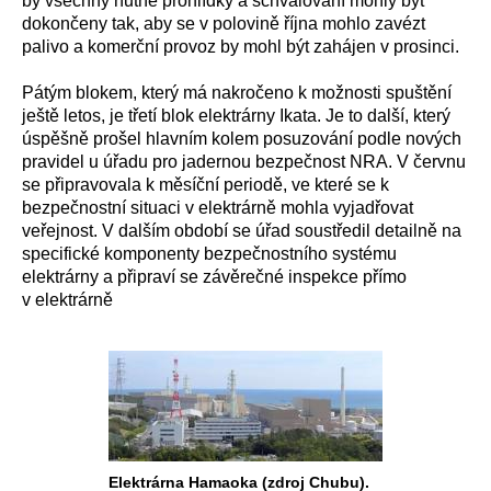
by všechny nutné prohlídky a schvalování mohly být
dokončeny tak, aby se v polovině října mohlo zavézt
palivo a komerční provoz by mohl být zahájen v prosinci.
Pátým blokem, který má nakročeno k možnosti spuštění
ještě letos, je třetí blok elektrárny Ikata. Je to další, který
úspěšně prošel hlavním kolem posuzování podle nových
pravidel u úřadu pro jadernou bezpečnost NRA. V červnu
se připravovala k měsíční periodě, ve které se k
bezpečnostní situaci v elektrárně mohla vyjadřovat
veřejnost. V dalším období se úřad soustředil detailně na
specifické komponenty bezpečnostního systému
elektrárny a připraví se závěrečné inspekce přímo
v elektrárně
Elektrárna Hamaoka (zdroj Chubu).