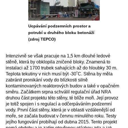
Ucpávání podzemních prostor a
potrubí u druhého bloku betonáží
(zdroj TEPCO)
Intenzivně se však pracuje na 1,5 km dlouhé ledové
stěně, která by obklopila zničené bloky. Znamená to
instalaci až 1700 trubek sahajících až do hloubky 30 m.
Teplota tekutiny v nich musí být -30˚C. Stěna by měla
zabránit pronikání vody do blízkosti silně
kontaminovaných reaktorových budov a také v opačném
směru. Začátkem srpna schválil regulační úřad NRA
druhou část projektu této stěny, té blíže moři. Její provoz
je totiž spojen i s regulací a odčerpáváním podzemní
vody. První část stěny, která je v oblasti vzdálenější od
moře, se začala budovat v červnu minulého roku. Testy
jejího fungování probíhají od dubna 2015. Tento projekt
nemá obdoby a je zatím otevřenou otázkou zda a jak