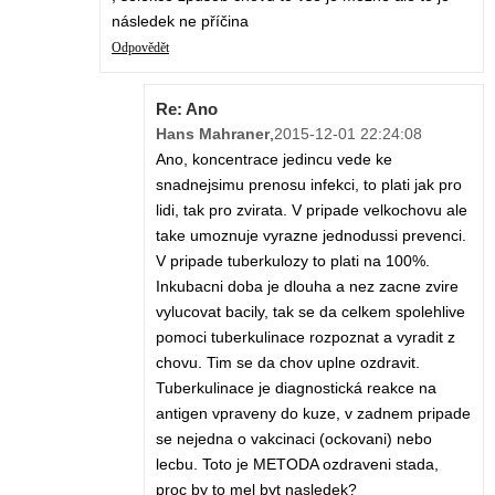
následek ne příčina
Odpovědět
Re: Ano
Hans Mahraner
,
2015-12-01 22:24:08
Ano, koncentrace jedincu vede ke
snadnejsimu prenosu infekci, to plati jak pro
lidi, tak pro zvirata. V pripade velkochovu ale
take umoznuje vyrazne jednodussi prevenci.
V pripade tuberkulozy to plati na 100%.
Inkubacni doba je dlouha a nez zacne zvire
vylucovat bacily, tak se da celkem spolehlive
pomoci tuberkulinace rozpoznat a vyradit z
chovu. Tim se da chov uplne ozdravit.
Tuberkulinace je diagnostická reakce na
antigen vpraveny do kuze, v zadnem pripade
se nejedna o vakcinaci (ockovani) nebo
lecbu. Toto je METODA ozdraveni stada,
proc by to mel byt nasledek?