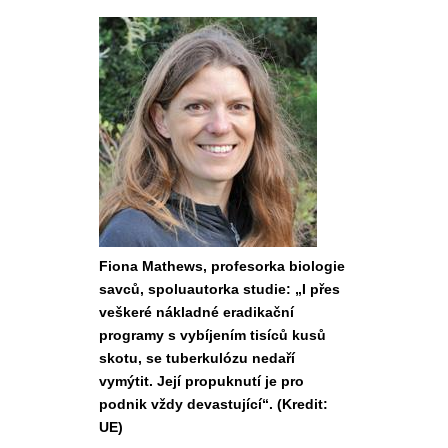
Fiona Mathews, profesorka biologie
savců, spoluautorka studie: „I přes
veškeré nákladné eradikační
programy s vybíjením tisíců kusů
skotu, se tuberkulózu nedaří
vymýtit. Její propuknutí je pro
podnik vždy devastující“. (Kredit:
UE)