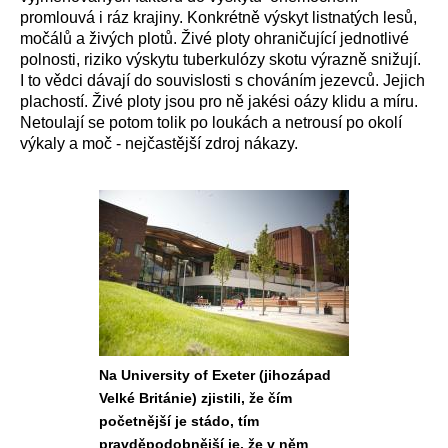
promlouvá i ráz krajiny. Konkrétně výskyt listnatých lesů,
močálů a živých plotů. Živé ploty ohraničující jednotlivé
polnosti, riziko výskytu tuberkulózy skotu výrazně snižují.
I to vědci dávají do souvislosti s chováním jezevců. Jejich
plachostí. Živé ploty jsou pro ně jakési oázy klidu a míru.
Netoulají se potom tolik po loukách a netrousí po okolí
výkaly a moč - nejčastější zdroj nákazy.
Na University of Exeter (jihozápad
Velké Británie) zjistili, že čím
početnější je stádo, tím
pravděpodobnější je, že v něm