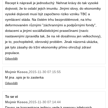
Recept k nápravě je jednoduchý: Nehnat krávy do tak vysoké
dojivosti, že to oslabí jejich imunitu. Jinými slovy, do ekonomiky
vysoké dojivosti musí být započteno riziko vzniku TBC a
vymlácení stáda. Na čistém trhu bezproblémové, na trhu
deformovaném různými "záchrannými a podpůrnými fondy",
dotacemi a jinými sociálfašistickými prasečinami (navíc
nastavenými zpravidla tak, že na ně dosáhnou jen velkochovy),
je to, pochopitelně, obrovský problém. Jinak názorná ukázka,
jak tyto zásahy do tržní ekonomiky přímo ohrožují zdraví
populace.
Odpovědět
Mojmir Kosco
,
2015-11-30 07:15:55
M jina .spis je to zasterka
Odpovědět
To se vi
Mojmir Kosco
,
2015-11-30 07:14:44
Davno ze koncentrace jedincu vede k prenosu infekcnich