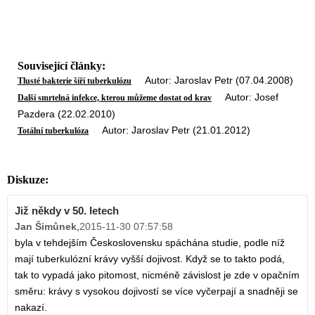
Související články:
Autor: Jaroslav Petr (07.04.2008)
Tlusté bakterie šíří tuberkulózu
Autor: Josef
Další smrtelná infekce, kterou můžeme dostat od krav
Pazdera (22.02.2010)
Autor: Jaroslav Petr (21.01.2012)
Totální tuberkulóza
Diskuze:
Již někdy v 50. letech
Jan Šimůnek
,
2015-11-30 07:57:58
byla v tehdejším Československu spáchána studie, podle níž
mají tuberkulózní krávy vyšší dojivost. Když se to takto podá,
tak to vypadá jako pitomost, nicméně závislost je zde v opačním
směru: krávy s vysokou dojivostí se více vyčerpají a snadněji se
nakazí.