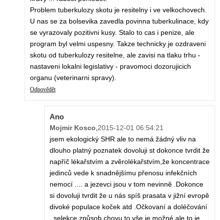
Problem tuberkulozy skotu je resitelny i ve velkochovech.
U nas se za bolsevika zavedla povinna tuberkulinace, kdy
se vyrazovaly pozitivni kusy. Stalo to cas i penize, ale
program byl velmi uspesny. Takze technicky je ozdraveni
skotu od tuberkulozy resitelne, ale zavisi na tlaku trhu -
nastaveni lokalni legislativy - pravomoci dozorujicich
organu (veterinarni spravy).
Odpovědět
Ano
Mojmir Kosco
,
2015-12-01 06:54:21
jsem ekologický SHR ale to nemá žádný vliv na
dlouho platný poznatek dovoluji st dokonce tvrdit že
napříč lékařstvím a zvěrolékařstvím,že koncentrace
jedinců vede k snadnějšímu přenosu infekčních
nemocí .... a jezevci jsou v tom nevinně .Dokonce
si dovoluji tvrdit že u nás spíš prasata v jižní evropě
divoké populace koček atd .Očkovaní a doléčování
, selekce způsob chovu to vše je možné ale to je