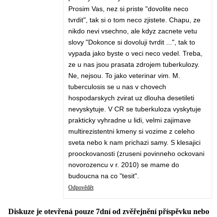
Prosim Vas, nez si priste "dovolite neco
tvrdit", tak si o tom neco zjistete. Chapu, ze
nikdo nevi vsechno, ale kdyz zacnete vetu
slovy "Dokonce si dovoluji tvrdit ...", tak to
vypada jako byste o veci neco vedel. Treba,
ze u nas jsou prasata zdrojem tuberkulozy.
Ne, nejsou. To jako veterinar vim. M.
tuberculosis se u nas v chovech
hospodarskych zvirat uz dlouha desetileti
nevyskytuje. V CR se tuberkuloza vyskytuje
prakticky vyhradne u lidi, velmi zajimave
multirezistentni kmeny si vozime z celeho
sveta nebo k nam prichazi samy. S klesajici
proockovanosti (zruseni povinneho ockovani
novorozencu v r. 2010) se mame do
budoucna na co "tesit".
Odpovědět
Diskuze je otevřená pouze 7dní od zvěřejnění příspěvku nebo