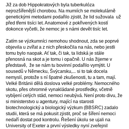
Již za dob Hippokratových byla tuberkulóza
nejrozšířenější chorobou. Na mumiích se molekulárně
genetickými metodami podařilo zjistit, že lid sužovala už
před třemi tisíci let. Anatomové z pokřivených kostí
dokonce vyčetli, že nemoc je s námi devět tisíc let.
Zatím se výzkumníci nemohou shodnout, zda se poprvé
objevila u zvířat a z nich přeskočila na nás, nebo jestli
tomu bylo naopak. Ať tak, či tak, ta lidská je stále
přenosná na skot a je tomu i opačně. U nás žijeme v
představě, že se nám tu bovinní podařilo vymýtit. U
sousedů v Německu, Švýcarsku,... si to tak docela
nemyslí, protože s ní špatné zkušenosti, tu a tam, mají.
Velké Británii dělá doslova velké problémy. Nemocného
skotu, přes ohromné vynakládané prostředky, včetně
vybíjení celých stád, nemoci neubývá. Není proto divu, že
si ministerstvo u agentury, mající na starosti
biotechnologický a biologický výzkum (BBSRC) zadalo
studii, která se má pokusit zjistit, proč se šíření nemoci
nedaří dostat pod kontrolu. Řešení úkolu se ujali na
University of Exeter a první výsledky nyní zveřejnil