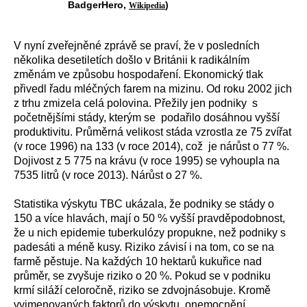
BadgerHero,
)
Wikipedia
V nyní zveřejněné zprávě se praví, že v posledních
několika desetiletích došlo v Británii k radikálním
změnám ve způsobu hospodaření. Ekonomický tlak
přivedl řadu mléčných farem na mizinu. Od roku 2002 jich
z trhu zmizela celá polovina. Přežily jen podniky s
početnějšími stády, kterým se podařilo dosáhnou vyšší
produktivitu. Průměrná velikost stáda vzrostla ze 75 zvířat
(v roce 1996) na 133 (v roce 2014), což je nárůst o 77 %.
Dojivost z 5 775 na krávu (v roce 1995) se vyhoupla na
7535 litrů (v roce 2013). Nárůst o 27 %.
Statistika výskytu TBC ukázala, že podniky se stády o
150 a více hlavách, mají o 50 % vyšší pravděpodobnost,
že u nich epidemie tuberkulózy propukne, než podniky s
padesáti a méně kusy. Riziko závisí i na tom, co se na
farmě pěstuje. Na každých 10 hektarů kukuřice nad
průměr, se zvyšuje riziko o 20 %. Pokud se v podniku
krmí siláží celoročně, riziko se zdvojnásobuje. Kromě
vyjmenovaných faktorů do výskytu onemocnění