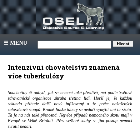
MENU
III
Intenzivní chovatelství znamená
více tuberkulózy
Souchotiny či oubytě, jak se nemoci také přezdívá, má podle Světové
zdravotnické organizace zhruba třetina lidí. Horší je, že každou
sekundu přibude další nový infikovaný a že počet nakažených
celosvětově stoupá. Kromě lidské tubery se nedaří vymýtit ani tu skotu.
Ta je na nás také přenosná. Nejvíce případů nemocného skotu mají v
Evropě ve Velké Británii. Přes veškeré snahy se jim postup nemoci
zvrátit nedaří.