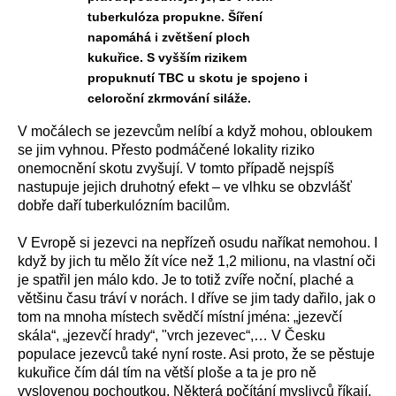
tuberkulóza propukne. Šíření
napomáhá i zvětšení ploch
kukuřice. S vyšším rizikem
propuknutí TBC u skotu je spojeno i
celoroční zkrmování siláže.
V močálech se jezevcům nelíbí a když mohou, obloukem
se jim vyhnou. Přesto podmáčené lokality riziko
onemocnění skotu zvyšují. V tomto případě nejspíš
nastupuje jejich druhotný efekt – ve vlhku se obzvlášť
dobře daří tuberkulózním bacilům.
V Evropě si jezevci na nepřízeň osudu naříkat nemohou. I
když by jich tu mělo žít více než 1,2 milionu, na vlastní oči
je spatřil jen málo kdo. Je to totiž zvíře noční, plaché a
většinu času tráví v norách. I dříve se jim tady dařilo, jak o
tom na mnoha místech svědčí místní jména: „jezevčí
skála“, „jezevčí hrady“, "vrch jezevec“,… V Česku
populace jezevců také nyní roste. Asi proto, že se pěstuje
kukuřice čím dál tím na větší ploše a ta je pro ně
vyslovenou pochoutkou. Některá počítání myslivců říkají,