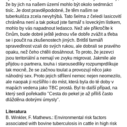
že by jich na našem území mohlo být okolo sedmnáct
tisíc. Je dost pravděpodobné, že těm našim se
tuberkulóza zcela nevyhýbá. Tato šelma z čeledi lasicovití
chráněna není a tak pokud jste farmář s loveckým lístkem,
mohlo by vás napadnout ledasco. Než ale přikročíte k
činům, bude dobré ještě jednou vše dobře zvážit a třeba
se i poučit na zkušenostech jiných. Britští farmáři
spravedlnost vzali do svých rukou, ale dobrali se pravého
opaku, než čeho chtěli dosáhnout. To proto, že jezevci
jsou teritoriální a nemají ve zvyku migrovat. Jakmile ale
přijdou o partnera, touha i starousedlíky rozpumprdlíkuje
tak mocně, že se začnou toulat a provozují něco jako
náhodný sex. Proto jejich střílení nemoc nejen neomezilo,
ale naopak ji rozšířilo i do míst, která byla do té doby v
mapách vedena jako TBC prostá. Byl to další případ, na
který sedí pořekadlo "Cesta do pekel je až příliš často
dlážděna dobrými úmysly".
Literatura
B. Winkler, F. Mathews.: Environmental risk factors
associated with bovine tuberculosis in cattle in high risk