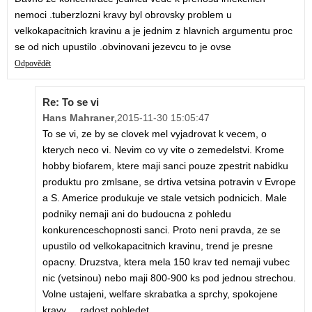
nemoci .tuberzlozni kravy byl obrovsky problem u
velkokapacitnich kravinu a je jednim z hlavnich argumentu proc
se od nich upustilo .obvinovani jezevcu to je ovse
Odpovědět
Re: To se vi
Hans Mahraner
,
2015-11-30 15:05:47
To se vi, ze by se clovek mel vyjadrovat k vecem, o
kterych neco vi. Nevim co vy vite o zemedelstvi. Krome
hobby biofarem, ktere maji sanci pouze zpestrit nabidku
produktu pro zmlsane, se drtiva vetsina potravin v Evrope
a S. Americe produkuje ve stale vetsich podnicich. Male
podniky nemaji ani do budoucna z pohledu
konkurenceschopnosti sanci. Proto neni pravda, ze se
upustilo od velkokapacitnich kravinu, trend je presne
opacny. Druzstva, ktera mela 150 krav ted nemaji vubec
nic (vetsinou) nebo maji 800-900 ks pod jednou strechou.
Volne ustajeni, welfare skrabatka a sprchy, spokojene
kravy ... radost pohledet.