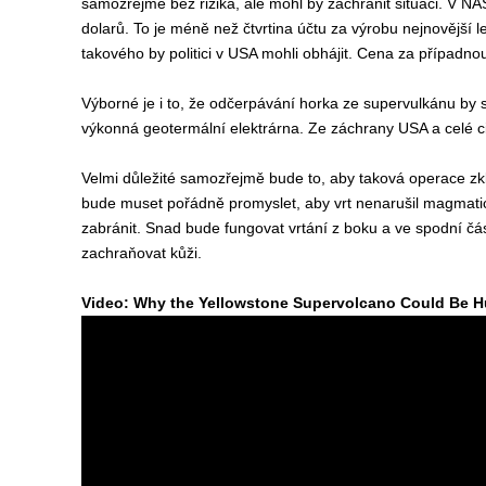
samozřejmě bez rizika, ale mohl by zachránit situaci. V NA
dolarů. To je méně než čtvrtina účtu za výrobu nejnovější
takového by politici v USA mohli obhájit. Cena za případ
Výborné je i to, že odčerpávání horka ze supervulkánu by s
výkonná geotermální elektrárna. Ze záchrany USA a celé civ
Velmi důležité samozřejmě bude to, aby taková operace zkl
bude muset pořádně promyslet, aby vrt nenarušil magmatick
zabránit. Snad bude fungovat vrtání z boku a ve spodní č
zachraňovat kůži.
Video:
Why the Yellowstone Supervolcano Could Be 