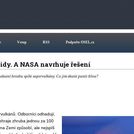
e
Vstup
RSS
Podpořte OSEL.cz
oidy. A NASA navrhuje řešení
kutní hrozbu spíše supervulkány. Co jim zkusit pustit žilou?
rvulkánů. Odborníci odhadují,
ehraje zhruba jednou za 100
 na Zemi způsobí, ale nejspíš