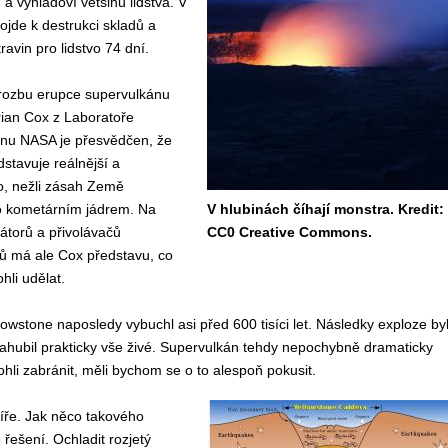
a vyhladoví většinu lidstva. V
de k destrukci skladů a
ravin pro lidstvo 74 dní.
rozbu erupce supervulkánu
rian Cox z Laboratoře
nu NASA je přesvědčen, že
stavuje reálnější a
ko, nežli zásah Země
o kometárním jádrem. Na
V hlubinách číhají monstra. Kredit:
rátorů a přivolávačů
CC0 Creative Commons.
ů má ale Cox představu, co
li udělat.
owstone naposledy vybuchl asi před 600 tisíci let. Následky exploze by
zahubil prakticky vše živé. Supervulkán tehdy nepochybně dramaticky
li zabránit, měli bychom se o to alespoň pokusit.
víře. Jak něco takového
 řešení. Ochladit rozjetý