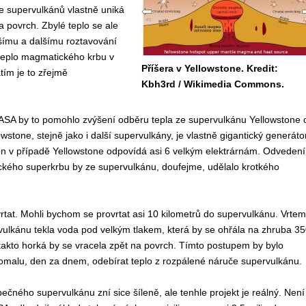
ze supervulkánů vlastně uniká
a povrch. Zbylé teplo se ale
šímu a dalšímu roztavování
 teplo magmatického krbu v
Příšera v Yellowstone. Kredit:
atím je to zřejmě
Kbh3rd / Wikimedia Commons.
SA by to pomohlo zvýšení odběru tepla ze supervulkánu Yellowstone 
wstone, stejně jako i další supervulkány, je vlastně gigantický generáto
on v případě Yellowstone odpovídá asi 6 velkým elektrárnám. Odvedení
ckého superkrbu by ze supervulkánu, doufejme, udělalo krotkého
tat. Mohli bychom se provrtat asi 10 kilometrů do supervulkánu. Vrtem
ulkánu tekla voda pod velkým tlakem, která by se ohřála na zhruba 35
takto horká by se vracela zpět na povrch. Tímto postupem by bylo
malu, den za dnem, odebírat teplo z rozpálené náruče supervulkánu.
ečného supervulkánu zní sice šíleně, ale tenhle projekt je reálný. Není