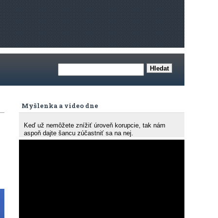
Myšlenka a video dne
Keď už nemôžete znížiť úroveň korupcie, tak nám
aspoň dajte šancu zúčastniť sa na nej.