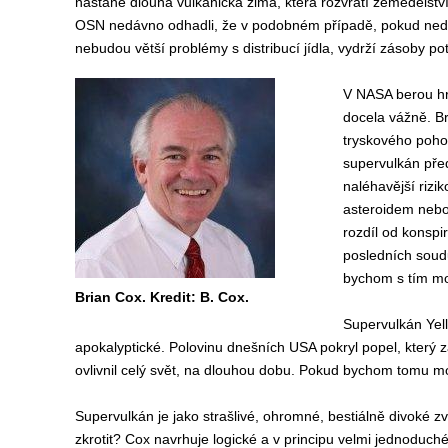
nastane dlouhá vulkanická zima, která rozvrátí zemědělství 
OSN nedávno odhadli, že v podobném případě, pokud nedoj
nebudou větší problémy s distribucí jídla, vydrží zásoby pot
V NASA berou h
docela vážně. B
tryskového poho
supervulkán před
naléhavější rizi
asteroidem neb
rozdíl od konspi
posledních soud
bychom s tím moh
Brian Cox. Kredit: B. Cox.
Supervulkán Yell
apokalyptické. Polovinu dnešních USA pokryl popel, který 
ovlivnil celý svět, na dlouhou dobu. Pokud bychom tomu moh
Supervulkán je jako strašlivé, ohromné, bestiálně divoké z
zkrotit? Cox navrhuje logické a v principu velmi jednoduché