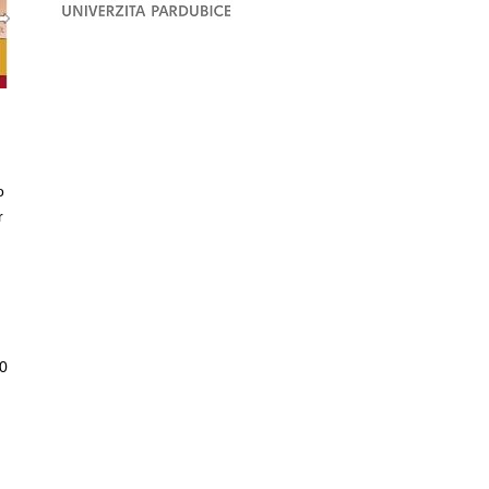
o
r
0