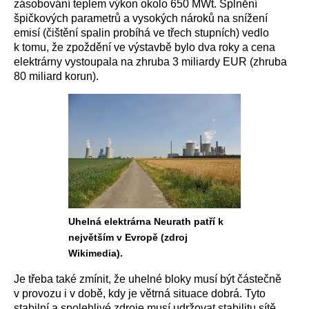
zásobování teplem výkon okolo 650 MWt. Splnění
špičkových parametrů a vysokých nároků na snížení
emisí (čištění spalin probíhá ve třech stupních) vedlo
k tomu, že zpoždění ve výstavbě bylo dva roky a cena
elektrárny vystoupala na zhruba 3 miliardy EUR (zhruba
80 miliard korun).
Uhelná elektrárna Neurath patří k
největším v Evropě (zdroj
Wikimedia).
Je třeba také zmínit, že uhelné bloky musí být částečně
v provozu i v době, kdy je větrná situace dobrá. Tyto
stabilní a spolehlivé zdroje musí udržovat stabilitu sítě,