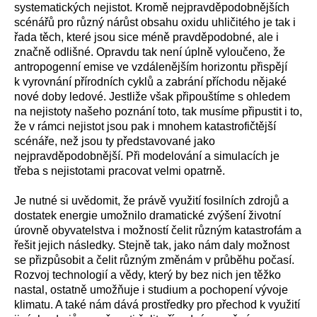
systematických nejistot. Kromě nejpravděpodobnějších
scénářů pro různý nárůst obsahu oxidu uhličitého je tak i
řada těch, které jsou sice méně pravděpodobné, ale i
značně odlišné. Opravdu tak není úplně vyloučeno, že
antropogenní emise ve vzdálenějším horizontu přispějí
k vyrovnání přírodních cyklů a zabrání příchodu nějaké
nové doby ledové. Jestliže však připouštíme s ohledem
na nejistoty našeho poznání toto, tak musíme připustit i to,
že v rámci nejistot jsou pak i mnohem katastrofičtější
scénáře, než jsou ty představované jako
nejpravděpodobnější. Při modelování a simulacích je
třeba s nejistotami pracovat velmi opatrně.
Je nutné si uvědomit, že právě využití fosilních zdrojů a
dostatek energie umožnilo dramatické zvýšení životní
úrovně obyvatelstva i možností čelit různým katastrofám a
řešit jejich následky. Stejně tak, jako nám daly možnost
se přizpůsobit a čelit různým změnám v průběhu počasí.
Rozvoj technologií a vědy, který by bez nich jen těžko
nastal, ostatně umožňuje i studium a pochopení vývoje
klimatu. A také nám dává prostředky pro přechod k využití