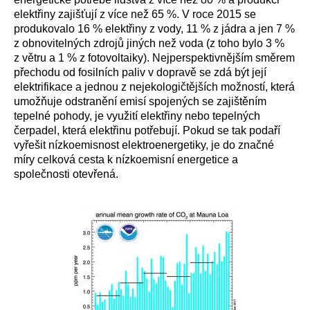
elektřiny zajišťují z více než 65 %. V roce 2015 se
produkovalo 16 % elektřiny z vody, 11 % z jádra a jen 7 %
z obnovitelných zdrojů jiných než voda (z toho bylo 3 %
z větru a 1 % z fotovoltaiky). Nejperspektivnějším směrem
přechodu od fosilních paliv v dopravě se zdá být její
elektrifikace a jednou z nejekologičtějších možností, která
umožňuje odstranění emisí spojených se zajištěním
tepelné pohody, je využití elektřiny nebo tepelných
čerpadel, která elektřinu potřebují. Pokud se tak podaří
vyřešit nízkoemisnost elektroenergetiky, je do značné
míry celková cesta k nízkoemisní energetice a
společnosti otevřená.