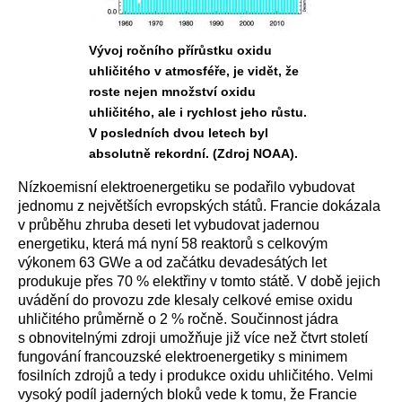
Vývoj ročního přírůstku oxidu
uhličitého v atmosféře, je vidět, že
roste nejen množství oxidu
uhličitého, ale i rychlost jeho růstu.
V posledních dvou letech byl
absolutně rekordní. (Zdroj NOAA).
Nízkoemisní elektroenergetiku se podařilo vybudovat
jednomu z největších evropských států. Francie dokázala
v průběhu zhruba deseti let vybudovat jadernou
energetiku, která má nyní 58 reaktorů s celkovým
výkonem 63 GWe a od začátku devadesátých let
produkuje přes 70 % elektřiny v tomto státě. V době jejich
uvádění do provozu zde klesaly celkové emise oxidu
uhličitého průměrně o 2 % ročně. Součinnost jádra
s obnovitelnými zdroji umožňuje již více než čtvrt století
fungování francouzské elektroenergetiky s minimem
fosilních zdrojů a tedy i produkce oxidu uhličitého. Velmi
vysoký podíl jaderných bloků vede k tomu, že Francie