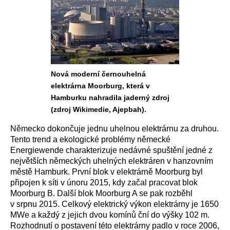
Nová moderní černouhelná
elektrárna Moorburg, která v
Hamburku nahradila jaderný zdroj
(zdroj Wikimedie, Ajepbah).
Německo dokončuje jednu uhelnou elektrárnu za druhou.
Tento trend a ekologické problémy německé
Energiewende charakterizuje nedávné spuštění jedné z
největších německých uhelných elektráren v hanzovním
městě Hamburk. První blok v elektrárně Moorburg byl
připojen k síti v únoru 2015, kdy začal pracovat blok
Moorburg B. Další blok Moorburg A se pak rozběhl
v srpnu 2015. Celkový elektrický výkon elektrárny je 1650
MWe a každý z jejich dvou komínů ční do výšky 102 m.
Rozhodnutí o postavení této elektrárny padlo v roce 2006,