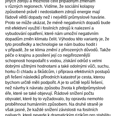
jiných zdrojů a možnosti čelit případným změnám
v různých regionech. Vidíme, že sociální kolapsy
způsobené právě i nedostatkem zdrojů energie mají
řádově větší dopady než i největší průmyslové havárie.
Proto se může ukázat, že méně negativních dopadů bude
mít efektivní využití i fosilních zdrojů k nalezení a
vybudování opatření, které nám umožní negativním
dopadům změn klimatu čelit. Výhodou této varianty je, že
tyto prostředky a technologie se nám budou hodit i
v případě, že se klima změní z přirozených důvodů. Takže
péče o krajinu a posílení její co nejpřirozenější
schopnosti hospodařit s vodou, získání odrůd s velmi
dobrými užitnými hodnotami a také odolnými vůči, suchu,
horku či chladu a škůdcům, i příprava efektivních postupů
při řešení následků přírodních katastrof je cesta, kterou
bychom určitě měli podpořit. A je to určitě lepší řešení,
než návrhy k návratu způsobu života k předprůmyslové
éře, které se také objevují. Řádové snížení počtu
obyvatel, které by to vyžadovalo, by opravdu nemohlo
proběhnout humánním způsobem. Na druhé straně je
však jasné, že každé snížení závislosti na fosilních
palivech, které nevede k dramatickým rizikům pro stabilitu