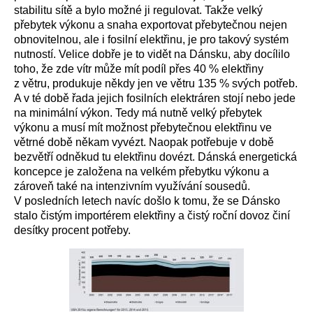
stabilitu sítě a bylo možné ji regulovat. Takže velký
přebytek výkonu a snaha exportovat přebytečnou nejen
obnovitelnou, ale i fosilní elektřinu, je pro takový systém
nutností. Velice dobře je to vidět na Dánsku, aby docílilo
toho, že zde vítr může mít podíl přes 40 % elektřiny
z větru, produkuje někdy jen ve větru 135 % svých potřeb.
A v té době řada jejich fosilních elektráren stojí nebo jede
na minimální výkon. Tedy má nutně velký přebytek
výkonu a musí mít možnost přebytečnou elektřinu ve
větrné době někam vyvézt. Naopak potřebuje v době
bezvětří odněkud tu elektřinu dovézt. Dánská energetická
koncepce je založena na velkém přebytku výkonu a
zároveň také na intenzivním využívání sousedů.
V posledních letech navíc došlo k tomu, že se Dánsko
stalo čistým importérem elektřiny a čistý roční dovoz činí
desítky procent potřeby.