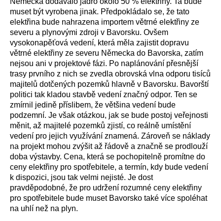
Německa dodávalo jádro okolo 50 % elektřiny. Ta bude
muset být vyrobena jinak. Předpokládalo se, že tato
elektřina bude nahrazena importem větrné elektřiny ze
severu a plynovými zdroji v Bavorsku. Ovšem
vysokonapěťová vedení, která měla zajistit dopravu
větrné elektřiny ze severu Německa do Bavorska, zatím
nejsou ani v projektové fázi. Po naplánování přesnější
trasy prvního z nich se zvedla obrovská vlna odporu tisíců
majitelů dotčených pozemků hlavně v Bavorsku. Bavorští
politici tak kladou stavbě vedení značný odpor. Ten se
zmírnil jedině příslibem, že většina vedení bude
podzemní. Je však otázkou, jak se bude postoj veřejnosti
měnit, až majitelé pozemků zjistí, co reálně umístění
vedení pro jejich využívání znamená. Zároveň se náklady
na projekt mohou zvýšit až řádově a značně se prodlouží
doba výstavby. Cena, která se pochopitelně promítne do
ceny elektřiny pro spotřebitele, a termín, kdy bude vedení
k dispozici, jsou tak velmi nejisté. Je dost
pravděpodobné, že pro udržení rozumné ceny elektřiny
pro spotřebitele bude muset Bavorsko také více spoléhat
na uhlí než na plyn.