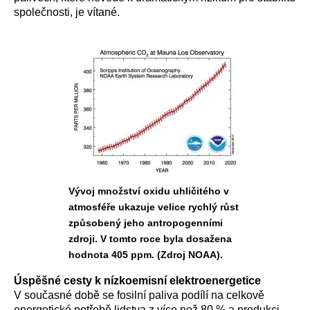
společnosti, je vítané.
Vývoj množství oxidu uhličitého v
atmosféře ukazuje velice rychlý růst
způsobený jeho antropogenními
zdroji. V tomto roce byla dosažena
hodnota 405 ppm. (Zdroj NOAA).
Úspěšné cesty k nízkoemisní elektroenergetice
V současné době se fosilní paliva podílí na celkově
energetické potřebě lidstva z více než
80 % a produkci