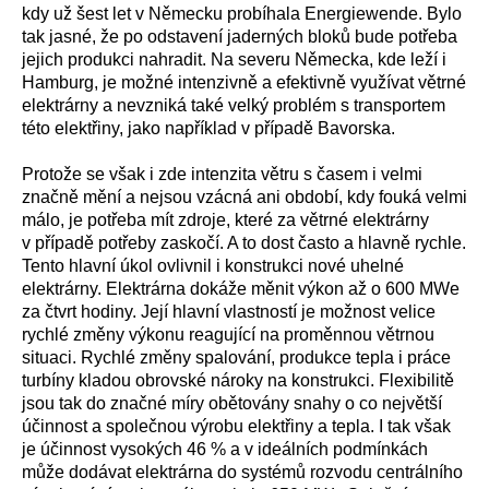
kdy už šest let v Německu probíhala Energiewende. Bylo
tak jasné, že po odstavení jaderných bloků bude potřeba
jejich produkci nahradit. Na severu Německa, kde leží i
Hamburg, je možné intenzivně a efektivně využívat větrné
elektrárny a nevzniká také velký problém s transportem
této elektřiny, jako například v případě Bavorska.
Protože se však i zde intenzita větru s časem i velmi
značně mění a nejsou vzácná ani období, kdy fouká velmi
málo, je potřeba mít zdroje, které za větrné elektrárny
v případě potřeby zaskočí. A to dost často a hlavně rychle.
Tento hlavní úkol ovlivnil i konstrukci nové uhelné
elektrárny. Elektrárna dokáže měnit výkon až o 600 MWe
za čtvrt hodiny. Její hlavní vlastností je možnost velice
rychlé změny výkonu reagující na proměnnou větrnou
situaci. Rychlé změny spalování, produkce tepla i práce
turbíny kladou obrovské nároky na konstrukci. Flexibilitě
jsou tak do značné míry obětovány snahy o co největší
účinnost a společnou výrobu elektřiny a tepla. I tak však
je účinnost vysokých 46 % a v ideálních podmínkách
může dodávat elektrárna do systémů rozvodu centrálního