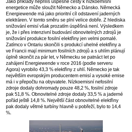
Jako příklady nepříliš úspěšné cesty k nízkoemisní
energetice může sloužit Německo a Dánsko. Německá
Energiewende má jako prioritní cíl odstavení jaderných
elektráren. V tomto směru se plní velice dobře. Z hlediska
snižování emisí však prozatím úspěšná není. Výsledkem
je, že i přes intenzivní budování obnovitelných zdrojů je
snižování produkce fosilní elektřiny jen velmi pomalé.
Zatímco v Ontariu skončili s produkcí uhelné elektřiny a
ve Francii mají minimum fosilních zdrojů a s uhlím plánují
úplně skončit za pár let, v Německu se patnáct let po
zahájení Energiewende v roce 2016 (podle serveru
Agora) vyrobilo 43,3 % elektřiny z uhlí. Německo je tak
největším evropským producentem emisí a vysoké emise
má i v přepočtu na obyvatele. Nízkoemisní nefosilní
zdroje dodaly dohromady pouze 48,2 %, fosilní zdroje
pak 51,8 %. Obnovitelné zdroje dodaly 33,5 % a jaderné
pořád ještě 14,8 %. Největší část obnovitelné elektřiny
pak dodaly větrné turbíny hlavně u pobřeží, bylo to 14,4
%.