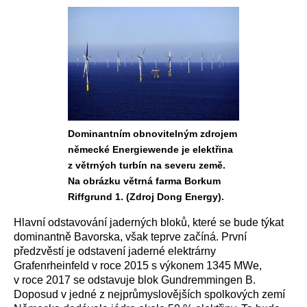
Dominantním obnovitelným zdrojem
německé Energiewende je elektřina
z větrných turbín na severu země.
Na obrázku větrná farma Borkum
Riffgrund 1. (Zdroj Dong Energy).
Hlavní odstavování jaderných bloků, které se bude týkat
dominantně Bavorska, však teprve začíná. První
předzvěstí je odstavení jaderné elektrárny
Grafenrheinfeld v roce 2015 s výkonem 1345 MWe,
v roce 2017 se odstavuje blok Gundremmingen B.
Doposud v jedné z nejprůmyslovějších spolkových zemí