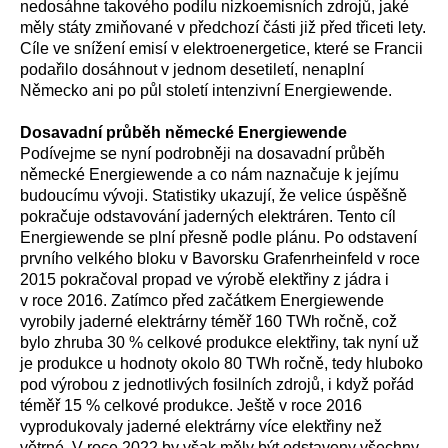
nedosáhne takového podílu nizkoemisních zdrojů, jaké
měly státy zmiňované v předchozí části již před třiceti lety.
Cíle ve snížení emisí v elektroenergetice, které se Francii
podařilo dosáhnout v jednom desetiletí, nenaplní
Německo ani po půl století intenzivní Energiewende.
Dosavadní průběh německé Energiewende
Podívejme se nyní podrobněji na dosavadní průběh
německé Energiewende a co nám naznačuje k jejímu
budoucímu vývoji. Statistiky ukazují, že velice úspěšně
pokračuje odstavování jaderných elektráren. Tento cíl
Energiewende se plní přesně podle plánu. Po odstavení
prvního velkého bloku v Bavorsku Grafenrheinfeld v roce
2015 pokračoval propad ve výrobě elektřiny z jádra i
v roce 2016. Zatímco před začátkem Energiewende
vyrobily jaderné elektrárny téměř 160 TWh ročně, což
bylo zhruba 30 % celkové produkce elektřiny, tak nyní už
je produkce u hodnoty okolo 80 TWh ročně, tedy hluboko
pod výrobou z jednotlivých fosilních zdrojů, i když pořád
téměř 15 % celkové produkce. Ještě v roce 2016
vyprodukovaly jaderné elektrárny více elektřiny než
větrné.
V roce 2022 by však měly být odstaveny všechny