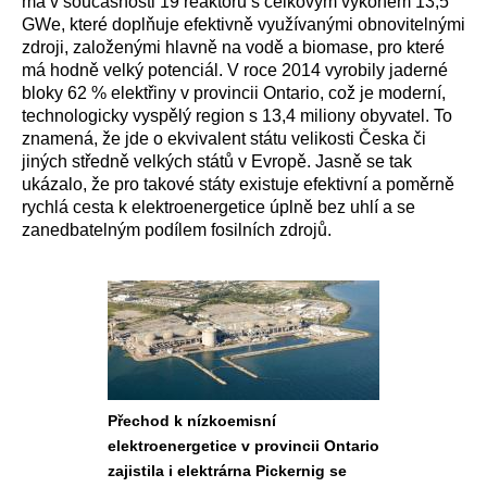
má v současnosti 19 reaktorů s celkovým výkonem 13,5
GWe, které doplňuje efektivně využívanými obnovitelnými
zdroji, založenými hlavně na vodě a biomase, pro které
má hodně velký potenciál.
V roce 2014 vyrobily jaderné
bloky 62 % elektřiny v provincii Ontario, což je moderní,
technologicky vyspělý region s 13,4 miliony obyvatel. To
znamená, že jde o ekvivalent státu velikosti Česka či
jiných středně velkých států v Evropě. Jasně se tak
ukázalo, že pro takové státy existuje efektivní a poměrně
rychlá cesta k elektroenergetice úplně bez uhlí a se
zanedbatelným podílem fosilních zdrojů.
Přechod k nízkoemisní
elektroenergetice v provincii Ontario
zajistila i elektrárna Pickernig se