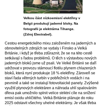
Velkou část nízkoemisní elektřiny v
Belgii produkují jaderné bloky. Na
fotografii je elektrárna Tihange.
(Zdroj Electrabel).
Cestou energetického mixu založeném na jaderných a
obnovitelných zdrojích se vydaly i Finsko a Velká
Británie, i když je třeba zdůraznit, že se na této cestě
setkávají s řadou problémů. O těch s výstavbou nových
jaderných bloků jsme už psali. Ve Velké Británii se daří
udržovat v provozu stárnoucí flotilu plynem chlazených
bloků, která nyní produkuje 18 % elektřiny. Zároveň se
staví řada větrných turbín v pobřežních vodách i na
pevnině a také se instalují fotovoltaické panely. Zvýšené
využití plynových elektráren a náhrada uhlí spalováním
dřeva pak umožnilo splnit velice striktní cíle na snížení
emisí oxidu uhličitého. Velká Británie plánuje do roku
2025 odstavit všechny uhelné elektrárny. Je však třeba