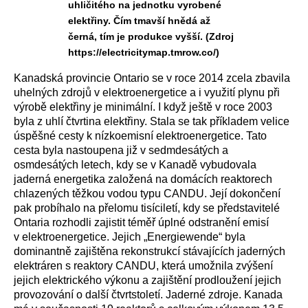
uhličitého na jednotku vyrobené
elektřiny. Čím tmavší hnědá až
černá, tím je produkce vyšší. (Zdroj
https://electricitymap.tmrow.co/)
Kanadská provincie Ontario se v roce 2014 zcela zbavila
uhelných zdrojů v elektroenergetice a i využití plynu při
výrobě elektřiny je minimální. I když ještě v roce 2003
byla z uhlí čtvrtina elektřiny. Stala se tak příkladem velice
úspěšné cesty k nízkoemisní elektroenergetice. Tato
cesta byla nastoupena již v sedmdesátých a
osmdesátých letech, kdy se v Kanadě vybudovala
jaderná energetika založená na domácích reaktorech
chlazených těžkou vodou typu CANDU. Její dokončení
pak probíhalo na přelomu tisíciletí, kdy se představitelé
Ontaria rozhodli zajistit téměř úplné odstranění emisí
v elektroenergetice. Jejich „Energiewende“ byla
dominantně zajištěna rekonstrukcí stávajících jaderných
elektráren s reaktory CANDU, která umožnila zvýšení
jejich elektrického výkonu a zajištění prodloužení jejich
provozování o další čtvrtstoletí.
Jaderné zdroje. Kanada