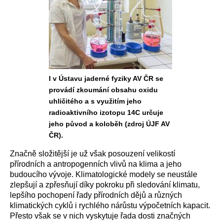
I v Ústavu jaderné fyziky AV ČR se
provádí zkoumání obsahu oxidu
uhličitého a s využitím jeho
radioaktivního izotopu 14C určuje
jeho původ a koloběh (zdroj ÚJF AV
ČR).
Značně složitější je už však posouzení velikostí
přírodních a antropogenních vlivů na klima a jeho
budoucího vývoje. Klimatologické modely se neustále
zlepšují a zpřesňují díky pokroku při sledování klimatu,
lepšího pochopení řady přírodních dějů a různých
klimatických cyklů i rychlého nárůstu výpočetních kapacit.
Přesto však se v nich vyskytuje řada dosti značných