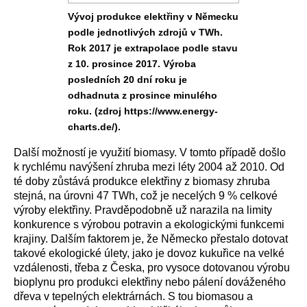
Vývoj produkce elektřiny v Německu
podle jednotlivých zdrojů v TWh.
Rok 2017 je extrapolace podle stavu
z 10. prosince 2017. Výroba
posledních 20 dní roku je
odhadnuta z prosince minulého
roku. (zdroj https://www.energy-
charts.de/).
Další možností je využití biomasy. V tomto případě došlo
k rychlému navýšení zhruba mezi léty 2004 až 2010. Od
té doby zůstává produkce elektřiny z biomasy zhruba
stejná, na úrovni 47 TWh, což je necelých 9 % celkové
výroby elektřiny. Pravděpodobně už narazila na limity
konkurence s výrobou potravin a ekologickými funkcemi
krajiny. Dalším faktorem je, že Německo přestalo dotovat
takové ekologické úlety, jako je dovoz kukuřice na velké
vzdálenosti, třeba z Česka, pro vysoce dotovanou výrobu
bioplynu pro produkci elektřiny nebo pálení dováženého
dřeva v tepelných elektrárnách. S tou biomasou a