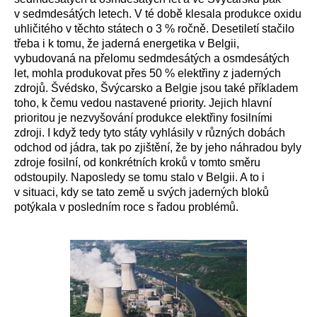
v sedmdesátých letech. V té době klesala produkce oxidu
uhličitého v těchto státech o 3 % ročně. Desetiletí stačilo
třeba i k tomu, že jaderná energetika v Belgii,
vybudovaná na přelomu sedmdesátých a osmdesátých
let, mohla produkovat přes 50 % elektřiny z jaderných
zdrojů. Švédsko, Švýcarsko a Belgie jsou také příkladem
toho, k čemu vedou nastavené priority. Jejich hlavní
prioritou je nezvyšování produkce elektřiny fosilními
zdroji. I když tedy tyto státy vyhlásily v různých dobách
odchod od jádra, tak po zjištění, že by jeho náhradou byly
zdroje fosilní, od konkrétních kroků v tomto směru
odstoupily. Naposledy se tomu stalo v Belgii. A to i
v situaci, kdy se tato země u svých jaderných bloků
potýkala v posledním roce s řadou problémů.