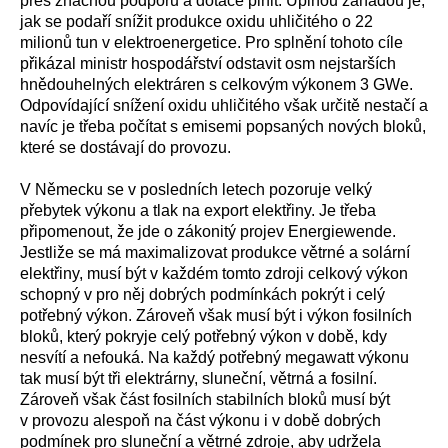
přes značnou podporu a dotace plnit. Úplnou záhadou je,
jak se podaří snížit produkce oxidu uhličitého o 22
milionů tun v elektroenergetice. Pro splnění tohoto cíle
přikázal ministr hospodářství odstavit osm nejstarších
hnědouhelných elektráren s celkovým výkonem 3 GWe.
Odpovídající snížení oxidu uhličitého však určitě nestačí a
navíc je třeba počítat s emisemi popsaných nových bloků,
které se dostávají do provozu.
V Německu se v posledních letech pozoruje velký
přebytek výkonu a tlak na export elektřiny. Je třeba
připomenout, že jde o zákonitý projev Energiewende.
Jestliže se má maximalizovat produkce větrné a solární
elektřiny, musí být v každém tomto zdroji celkový výkon
schopný v pro něj dobrých podmínkách pokrýt i celý
potřebný výkon. Zároveň však musí být i výkon fosilních
bloků, který pokryje celý potřebný výkon v době, kdy
nesvítí a nefouká. Na každý potřebný megawatt výkonu
tak musí být tři elektrárny, sluneční, větrná a fosilní.
Zároveň však část fosilních stabilních bloků musí být
v provozu alespoň na část výkonu i v době dobrých
podmínek pro sluneční a větrné zdroje, aby udržela