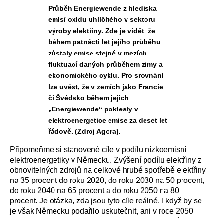
Průběh Energiewende z hlediska
emisí oxidu uhličitého v sektoru
výroby elektřiny. Zde je vidět, že
během patnácti let jejího průběhu
zůstaly emise stejné v mezích
fluktuací daných průběhem zimy a
ekonomického cyklu. Pro srovnání
lze uvést, že v zemích jako Francie
či Švédsko během jejich
„Energiewende“ poklesly v
elektroenergetice emise za deset let
řádově. (Zdroj Agora).
Připomeňme si stanovené cíle v podílu nízkoemisní
elektroenergetiky v Německu.
Zvýšení podílu elektřiny z
obnovitelných zdrojů na celkové hrubé spotřebě elektřiny
na 35 procent do roku 2020, do roku 2030 na 50 procent,
do roku 2040 na 65 procent a do roku 2050 na 80
procent.
Je otázka, zda jsou tyto cíle reálné. I když by se
je však Německu podařilo uskutečnit, ani v roce 2050