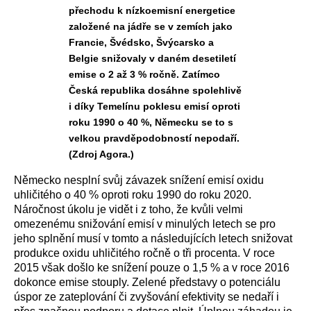
přechodu k nízkoemisní energetice
založené na jádře se v zemích jako
Francie, Švédsko, Švýcarsko a
Belgie snižovaly v daném desetiletí
emise o 2 až 3 % ročně. Zatímco
Česká republika dosáhne spolehlivě
i díky Temelínu poklesu emisí oproti
roku 1990 o 40 %, Německu se to s
velkou pravděpodobností nepodaří.
(Zdroj Agora.)
Německo nesplní svůj závazek snížení emisí oxidu
uhličitého o 40 % oproti roku 1990 do roku 2020.
Náročnost úkolu je vidět i z toho, že kvůli velmi
omezenému snižování emisí v minulých letech se pro
jeho splnění musí v tomto a následujících letech snižovat
produkce oxidu uhličitého ročně o tři procenta. V roce
2015 však došlo ke snížení pouze o 1,5 % a v roce 2016
dokonce emise stouply. Zelené představy o potenciálu
úspor ze zateplování či zvyšování efektivity se nedaří i