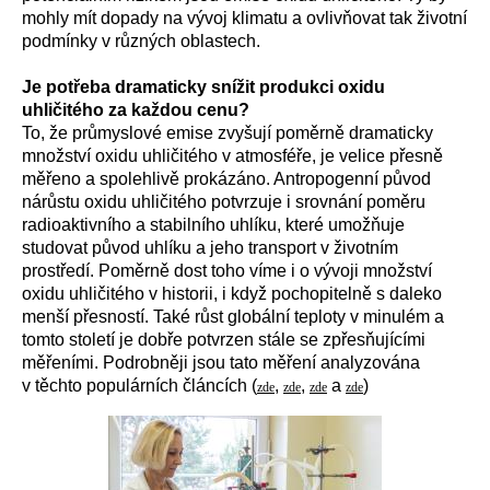
mohly mít dopady na vývoj klimatu a ovlivňovat tak životní
podmínky v různých oblastech.
Je potřeba dramaticky snížit produkci oxidu
uhličitého za každou cenu?
To, že průmyslové emise zvyšují poměrně dramaticky
množství oxidu uhličitého v atmosféře, je velice přesně
měřeno a spolehlivě prokázáno. Antropogenní původ
nárůstu oxidu uhličitého potvrzuje i srovnání poměru
radioaktivního a stabilního uhlíku, které umožňuje
studovat původ uhlíku a jeho transport v životním
prostředí. Poměrně dost toho víme i o vývoji množství
oxidu uhličitého v historii, i když pochopitelně s daleko
menší přesností. Také růst globální teploty v minulém a
tomto století je dobře potvrzen stále se zpřesňujícími
měřeními. Podrobněji jsou tato měření analyzována
v těchto populárních článcích (
,
,
a
)
zde
zde
zde
zde