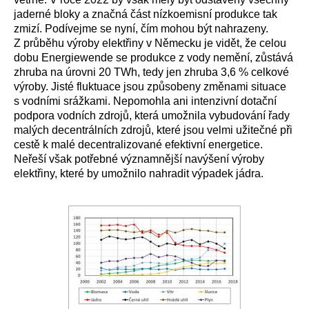
jaderné bloky a značná část nízkoemisní produkce tak
zmizí. Podívejme se nyní, čím mohou být nahrazeny.
Z průběhu výroby elektřiny v Německu je vidět, že celou
dobu Energiewende se produkce z vody nemění, zůstává
zhruba na úrovni 20 TWh, tedy jen zhruba 3,6 % celkové
výroby. Jisté fluktuace jsou způsobeny změnami situace
s vodními srážkami. Nepomohla ani intenzivní dotační
podpora vodních zdrojů, která umožnila vybudování řady
malých decentrálních zdrojů, které jsou velmi užitečné při
cestě k malé decentralizované efektivní energetice.
Neřeší však potřebné významnější navýšení výroby
elektřiny, které by umožnilo nahradit výpadek jádra.