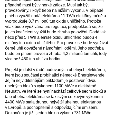
případně musí být v horké záloze. Musí tak být
provozovány, i když třeba na nižším výkonu. V případě
plného využití dodá elektrárna 11 TWh elektřiny ročně a
vyprodukuje 8,7 milionů tun oxidu uhličitého. Protože
však bude využívána pro regulaci, předpokládá se, že
jejich koeficient využití bude zhruba poloviční. Dodá tak
něco přes 5 TWh a emise oxidu uhličitého budou 4
milióny tun oxidu uhličitého. Pro provoz se bude využívat
černé uhlí dovážené námořními loděmi. Jeho spotřeba
bude při plném provozu zhruba 4,2 milionů tun uhlí, tedy
více než 450 tun uhlí za hodinu.
Projekt je další v řadě budovaných uhelných elektráren,
které jsou součástí probíhající německé Energiewende.
Jejím nejviditelnějším příkladem je postavení dvou
uhelných bloků s výkonem 1100 MWe v elektrárně
Neurath, ve které se nyní nachází celkově sedm bloků a
tato uhelná elektrárna se tak svým celkovým výkonem
4400 MWe stala druhou největší uhelnou elektrárnou
v Evropě, a pochopitelně s odpovídajícími emisemi.
Dokončen je již i jeden blok o výkonu 731 MWe