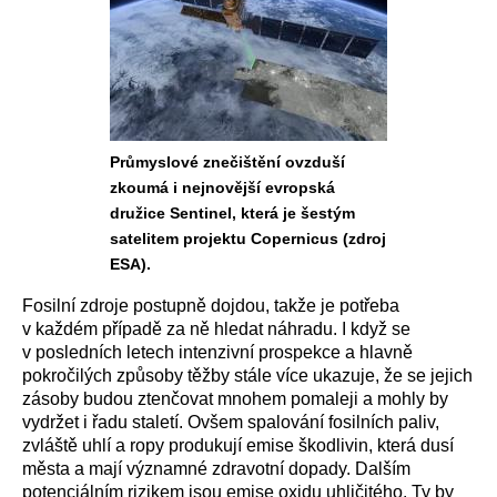
Průmyslové znečištění ovzduší
zkoumá i nejnovější evropská
družice Sentinel, která je šestým
satelitem projektu Copernicus (zdroj
ESA).
Fosilní zdroje postupně dojdou, takže je potřeba
v každém případě za ně hledat náhradu. I když se
v posledních letech intenzivní prospekce a hlavně
pokročilých způsoby těžby stále více ukazuje, že se jejich
zásoby budou ztenčovat mnohem pomaleji a mohly by
vydržet i řadu staletí. Ovšem spalování fosilních paliv,
zvláště uhlí a ropy produkují emise škodlivin, která dusí
města a mají významné zdravotní dopady. Dalším
potenciálním rizikem jsou emise oxidu uhličitého. Ty by