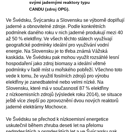
svými jadernými reaktory typu
CANDU (zdroj OPG).
Ve Švédsku, Švýcarsku a Slovensku se výborně doplňují
jaderné a obnovitelné zdroje. Podle konkrétních
podmínek daného roku v nich jaderné produkují mezi 40
až 50 % elektřiny. Ve všech těchto státech využívají
geografické podmínky ideální pro využívání vodní
energie. Na Slovensku je to třeba známá Vážská
kaskáda. Ve Švédsku pak mohou využít rozsáhlé lesní
hospodaření jako zdroj biomasy a ideální větrné
podmínky v řadě míst u mořského pobřeží. Všechno toto
vede k tomu, že využití fosilních zdrojů pro výrobu
elektřiny je zanedbatelné nebo velmi nízké. Na
Slovensku, které má v současností 87 % elektřiny
z nízkoemisních zdrojů (výsledek roku 2014), se situace
ještě více zlepší po zprovoznění dvou nových reaktorů
jaderné elektrárny Mochovce.
Ve Švédsku se přechod k nízkoemisní energetice
uskutečnil během zhruba deseti let na přelomu
sedmdesátých a osmdesátých let a ve Švýcarsku pak