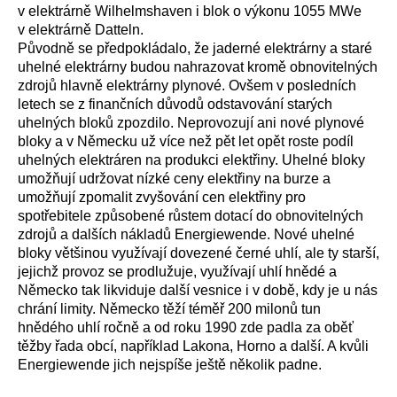
v elektrárně Wilhelmshaven i blok o výkonu 1055 MWe
v elektrárně Datteln.
Původně se předpokládalo, že jaderné elektrárny a staré
uhelné elektrárny budou nahrazovat kromě obnovitelných
zdrojů hlavně elektrárny plynové. Ovšem v posledních
letech se z finančních důvodů odstavování starých
uhelných bloků zpozdilo.
Neprovozují ani nové plynové
bloky
a v Německu už více než pět let opět roste podíl
uhelných elektráren na produkci elektřiny. Uhelné bloky
umožňují udržovat nízké ceny elektřiny na burze a
umožňují zpomalit zvyšování cen elektřiny pro
spotřebitele způsobené růstem dotací do obnovitelných
zdrojů a dalších nákladů Energiewende. Nové uhelné
bloky většinou využívají dovezené černé uhlí, ale ty starší,
jejichž provoz se prodlužuje, využívají uhlí hnědé a
Německo tak likviduje další vesnice i v době, kdy je u nás
chrání limity. Německo těží téměř 200 milonů tun
hnědého uhlí ročně a od roku 1990 zde padla za oběť
těžby řada obcí, například Lakona, Horno a další. A kvůli
Energiewende jich nejspíše ještě několik padne.