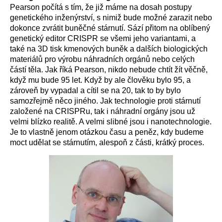
Pearson počítá s tím, že již máme na dosah postupy
genetického inženýrství, s nimiž bude možné zarazit nebo
dokonce zvrátit buněčné stárnutí. Sází přitom na oblíbený
genetický editor CRISPR se všemi jeho variantami, a
také na 3D tisk kmenových buněk a dalších biologických
materiálů pro výrobu náhradních orgánů nebo celých
částí těla. Jak říká Pearson, nikdo nebude chtít žít věčně,
když mu bude 95 let. Když by ale člověku bylo 95, a
zároveň by vypadal a cítil se na 20, tak to by bylo
samozřejmě něco jiného. Jak technologie proti stárnutí
založené na CRISPRu, tak i náhradní orgány jsou už
velmi blízko realitě. A velmi slibné jsou i nanotechnologie.
Je to vlastně jenom otázkou času a peněz, kdy budeme
moct udělat se stárnutím, alespoň z části, krátký proces.