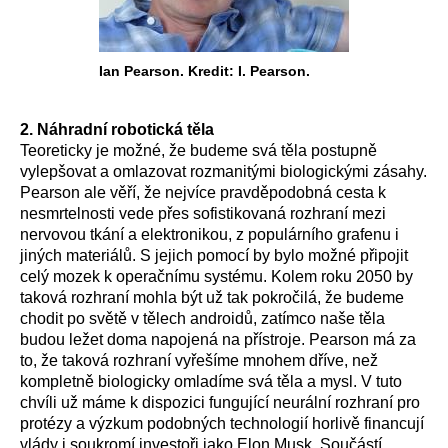
Ian Pearson. Kredit: I. Pearson.
2. Náhradní robotická těla
Teoreticky je možné, že budeme svá těla postupně
vylepšovat a omlazovat rozmanitými biologickými zásahy.
Pearson ale věří, že nejvíce pravděpodobná cesta k
nesmrtelnosti vede přes sofistikovaná rozhraní mezi
nervovou tkání a elektronikou, z populárního grafenu i
jiných materiálů. S jejich pomocí by bylo možné připojit
celý mozek k operačnímu systému. Kolem roku 2050 by
taková rozhraní mohla být už tak pokročilá, že budeme
chodit po světě v tělech androidů, zatímco naše těla
budou ležet doma napojená na přístroje. Pearson má za
to, že taková rozhraní vyřešíme mnohem dříve, než
kompletně biologicky omladíme svá těla a mysl. V tuto
chvíli už máme k dispozici fungující neurální rozhraní pro
protézy a výzkum podobných technologií horlivě financují
vlády i soukromí investoři jako Elon Musk. Součástí