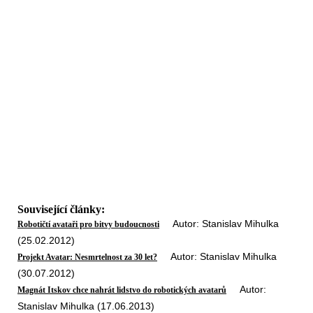
Související články:
Autor: Stanislav Mihulka
Robotičtí avataři pro bitvy budoucnosti
(25.02.2012)
Autor: Stanislav Mihulka
Projekt Avatar: Nesmrtelnost za 30 let?
(30.07.2012)
Autor:
Magnát Itskov chce nahrát lidstvo do robotických avatarů
Stanislav Mihulka (17.06.2013)