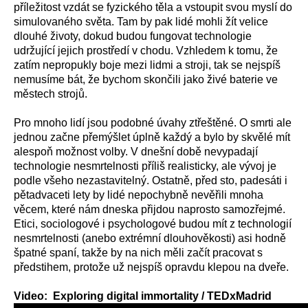
příležitost vzdát se fyzického těla a vstoupit svou myslí do
simulovaného světa. Tam by pak lidé mohli žít velice
dlouhé životy, dokud budou fungovat technologie
udržující jejich prostředí v chodu. Vzhledem k tomu, že
zatím nepropukly boje mezi lidmi a stroji, tak se nejspíš
nemusíme bát, že bychom skončili jako živé baterie ve
městech strojů.
Pro mnoho lidí jsou podobné úvahy ztřeštěné. O smrti ale
jednou začne přemýšlet úplně každý a bylo by skvělé mít
alespoň možnost volby. V dnešní době nevypadají
technologie nesmrtelnosti příliš realisticky, ale vývoj je
podle všeho nezastavitelný. Ostatně, před sto, padesáti i
pětadvaceti lety by lidé nepochybně nevěřili mnoha
věcem, které nám dneska přijdou naprosto samozřejmé.
Etici, sociologové i psychologové budou mít z technologií
nesmrtelnosti (anebo extrémní dlouhověkosti) asi hodně
špatné spaní, takže by na nich měli začít pracovat s
předstihem, protože už nejspíš opravdu klepou na dveře.
Video: Exploring digital immortality / TEDxMadrid