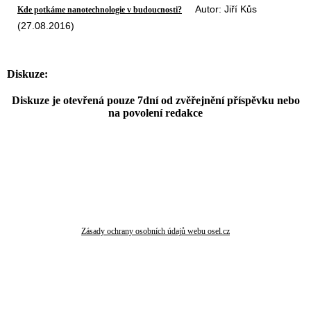
Autor: Jiří Kůs
Kde potkáme nanotechnologie v budoucnosti?
(27.08.2016)
Diskuze:
Diskuze je otevřená pouze 7dní od zvěřejnění příspěvku nebo
na povolení redakce
Zásady ochrany osobních údajů webu osel.cz