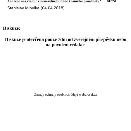
Autor:
Zanikne náš vesmír v nenasytné bublině kosmické prázdnoty?
Stanislav Mihulka (04.04.2018)
Diskuze:
Diskuze je otevřená pouze 7dní od zvěřejnění příspěvku nebo
na povolení redakce
Zásady ochrany osobních údajů webu osel.cz