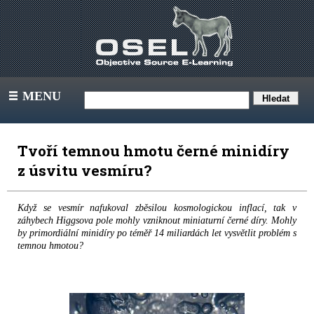
MENU
III
Tvoří temnou hmotu černé minidíry
z úsvitu vesmíru?
Když se vesmír nafukoval zběsilou kosmologickou inflací, tak v
záhybech Higgsova pole mohly vzniknout miniaturní černé díry. Mohly
by primordiální minidíry po téměř 14 miliardách let vysvětlit problém s
temnou hmotou?