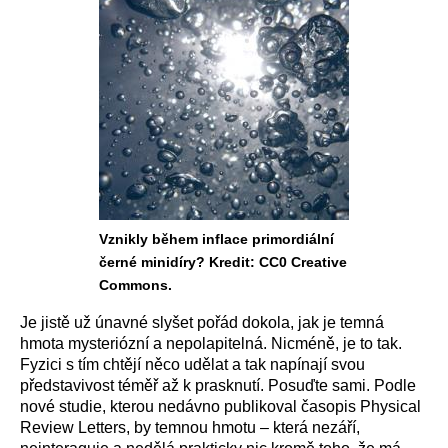
Vznikly během inflace primordiální
černé minidíry? Kredit: CC0 Creative
Commons.
Je jistě už únavné slyšet pořád dokola, jak je temná
hmota mysteriózní a nepolapitelná. Nicméně, je to tak.
Fyzici s tím chtějí něco udělat a tak napínají svou
představivost téměř až k prasknutí. Posuďte sami. Podle
nové studie, kterou nedávno publikoval časopis Physical
Review Letters, by temnou hmotu – která nezáří,