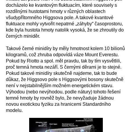
docházelo ke kvantovým fluktuacím, které souvisely s
rozdílnými hustotami hmoty v různých oblastech
všudypřítomného Higgsova pole. A takové kvantové
fluktuace mohly vytvořit nepatrné „záhyby“ časoprostoru,
kde byla hustota hmoty natolik vysoká, že se zhroutily do
černých miniděr.
Takové černé minidíry by měly hmotnost kolem 10 bilionů
kilogramů, což zhruba odpovídá váze Mount Everestu.
Pokud by Riotto a spol. měl pravdu, tak by tím vysvětlili,
proč temná hmota nezáří. S černými děrami je to stejné.
Pokud takové minidíry skutečně najdeme, tak to bude
důkaz, že Higgsovo pole s Higgsovými bosony skutečně
není v nejstabilnějším možném energetickém stavu.
Výhodou (nebo nevýhodou, podle nátury) tohoto řešení
temné hmoty by rovněž bylo, že nevyžaduje žádnou
novou exotickou fyziku za hranicemi Standardního
modelu.