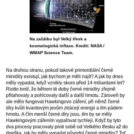
Na začátku byl Velký třesk a
kosmologická inflace. Kredit: NASA /
WMAP Science Team.
Na druhou stranu, pokud takové primordiální černé
minidíry existují, jak bychom je měli najít? A jak by dnes
měly vypadat, když vznikly skoro před 14 miliardami let?
Riotto tvrdí, že během té doby černé minidíry zřejmě
přitahovaly a pohlcovaly další a další hmotu. Zároveň by
ale mělo fungovat Hawkingovo záření, při němž černé
díry kvůli kvantovým jevům ztrácejí energii a tím pádem
hmotu. A čím menší černé díry jsou, tím by se měly
Hawkingovým zářením vypařovat rychleji. Když by tyto
dva procesy pracovaly proti sobě od Velkého třesku až do
dneška, jak by měly vypadat původní černé minidíry? Toť