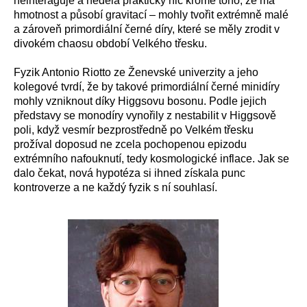
neinteraguje a nedělá prakticky nic kromě toho, že má
hmotnost a působí gravitací – mohly tvořit extrémně malé
a zároveň primordiální černé díry, které se měly zrodit v
divokém chaosu období Velkého třesku.
Fyzik Antonio Riotto ze Ženevské univerzity a jeho
kolegové tvrdí, že by takové primordiální černé minidíry
mohly vzniknout díky Higgsovu bosonu. Podle jejich
představy se monodíry vynořily z nestabilit v Higgsově
poli, když vesmír bezprostředně po Velkém třesku
prožíval doposud ne zcela pochopenou epizodu
extrémního nafouknutí, tedy kosmologické inflace. Jak se
dalo čekat, nová hypotéza si ihned získala punc
kontroverze a ne každý fyzik s ní souhlasí.