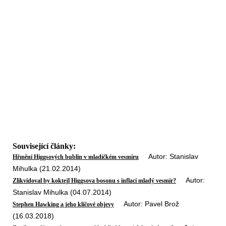
Související články:
Autor: Stanislav
Hřmění Higgsových bublin v mladičkém vesmíru
Mihulka (21.02.2014)
Autor:
Zlikvidoval by koktejl Higgsova bosonu s inflací mladý vesmír?
Stanislav Mihulka (04.07.2014)
Autor: Pavel Brož
Stephen Hawking a jeho klíčové objevy
(16.03.2018)