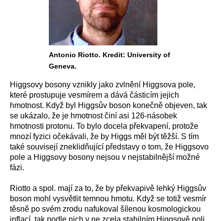
Antonio Riotto. Kredit: University of
Geneva.
Higgsovy bosony vznikly jako zvlnění Higgsova pole,
které prostupuje vesmírem a dává částicím jejich
hmotnost. Když byl Higgsův boson konečně objeven, tak
se ukázalo, že je hmotnost činí asi 126-násobek
hmotnosti protonu. To bylo docela překvapení, protože
mnozí fyzici očekávali, že by Higgs měl být těžší. S tím
také souvisejí zneklidňující představy o tom, že Higgsovo
pole a Higgsovy bosony nejsou v nejstabilnější možné
fázi.
Riotto a spol. mají za to, že by překvapivě lehký Higgsův
boson mohl vysvětlit temnou hmotu. Když se totiž vesmír
těsně po svém zrodu nafukoval šílenou kosmologickou
inflací, tak podle nich v ne zcela stabilním Higgsově poli