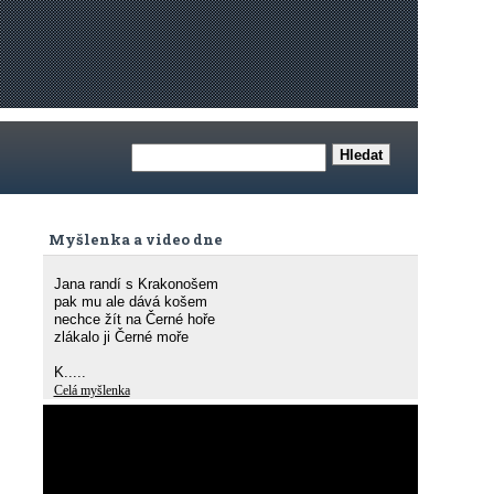
Myšlenka a video dne
Jana randí s Krakonošem
pak mu ale dává košem
nechce žít na Černé hoře
zlákalo ji Černé moře
K.....
Celá myšlenka