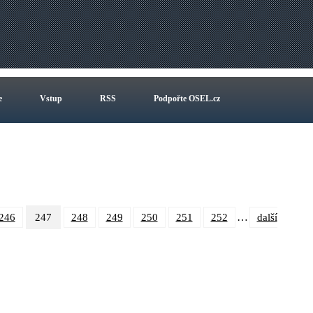
e
Vstup
RSS
Podpořte OSEL.cz
…
246
247
248
249
250
251
252
další