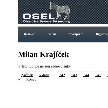
Redakce
Autoři
Spolupráce
Registrac
Milan Krajíček
V této rubrice nejsou žádné články
…
Začátek
« další
242
243
244
245
»
Konec