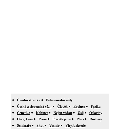
Úvodní stránka
Behavioralni vědy
Česká a slovenská vě…
Člověk
Evoluce
Fyzika
Genetika
Kabinet
Nejen vědou
Osli
Osloviny
Ovce, kozy
Prase
Přečetli jsme
Ptáci
Rostliny
Semináře
Skot
Vesmír
Viry, bakterie