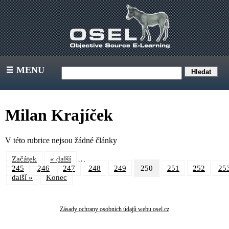
MENU
III
Milan Krajíček
V této rubrice nejsou žádné články
…
Začátek
« další
245
246
247
248
249
250
251
252
25
další »
Konec
Zásady ochrany osobních údajů webu osel.cz