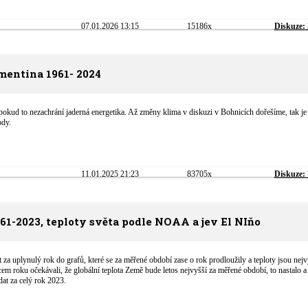
07.01.2026 13:15
15186x
Diskuze:
mentina 1961- 2024
pokud to nezachrání jaderná energetika. Až změny klima v diskuzi v Bohnicích dořešíme, tak je 
dy.
11.01.2025 21:23
83705x
Diskuze:
61-2023, teploty světa podle NOAA a jev El NIňo
 za uplynulý rok do grafů, které se za měřené období zase o rok prodloužily a teploty jsou nejv
m roku očekávali, že globální teplota Země bude letos nejvyšší za měřené období, to nastalo a
dat za celý rok 2023.