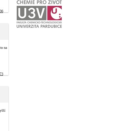
36
to na
73
yšší