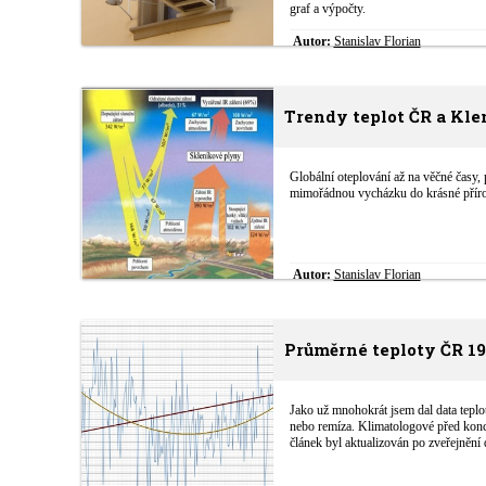
graf a výpočty.
Autor:
Stanislav Florian
Trendy teplot ČR a Kle
Globální oteplování až na věčné časy, 
mimořádnou vycházku do krásné příro
Autor:
Stanislav Florian
Průměrné teploty ČR 19
Jako už mnohokrát jsem dal data teplot
nebo remíza. Klimatologové před konce
článek byl aktualizován po zveřejnění 