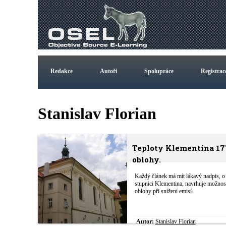
Redakce
Autoři
Spolupráce
Registrac
Stanislav Florian
Teploty Klementina 177
oblohy.
Každý článek má mít lákavý nadpis, o 
stupnici Klementina, navrhuje možnost 
oblohy při snížení emisí.
Autor:
Stanislav Florian