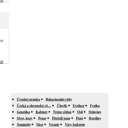
54
víc
38
Úvodní stránka
Behavioralni vědy
Česká a slovenská vě…
Člověk
Evoluce
Fyzika
Genetika
Kabinet
Nejen vědou
Osli
Osloviny
Ovce, kozy
Prase
Přečetli jsme
Ptáci
Rostliny
Semináře
Skot
Vesmír
Viry, bakterie