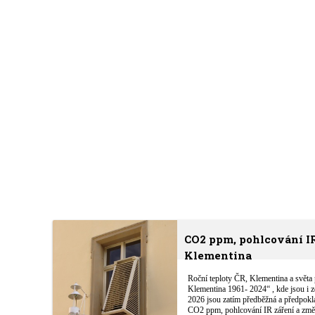
CO2 ppm, pohlcování IR 
Klementina
Roční teploty ČR, Klementina a světa 
Klementina 1961- 2024“ , kde jsou i 
2026 jsou zatím předběžná a předpoklá
CO2 ppm, pohlcování IR záření a změn