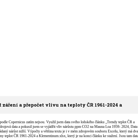
záření a přepočet vlivu na teploty ČR 1961-2024 a
podle Copernicus zatím nejsou. Využil jsem data svého loňského článku „Trendy teplot ČR a
zdrojová data a pokusil jsem se vyjádřit vliv nárůstu ppm CO2 na Mauna Loa 1959- 2024, Data
daný nárůst nižší. Výpočty a většina textu je i v mém zdrojovém souboru Excelu, který má dva 
y teplot ČR 1961-2024 a Klementinum.xlsx, který je na konci článku ke stažení. Jsou tam data