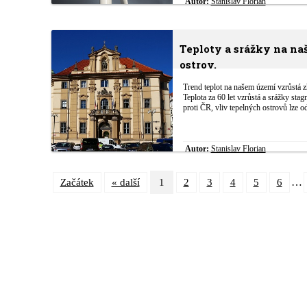
Autor:
Stanislav Florian
Teploty a srážky na na
ostrov.
Trend teplot na našem území vzrůstá 
Teplota za 60 let vzrůstá a srážky sta
proti ČR, vliv tepelných ostrovů lze 
Autor:
Stanislav Florian
…
Začátek
« další
1
2
3
4
5
6