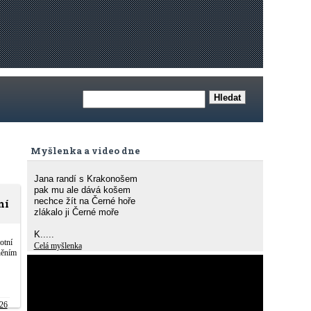
Myšlenka a video dne
Jana randí s Krakonošem
pak mu ale dává košem
nechce žít na Černé hoře
ní
zlákalo ji Černé moře
K.....
otní
Celá myšlenka
něním
26