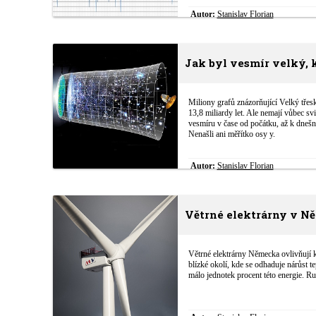
Autor:
Stanislav Florian
Jak byl vesmír velký, 
Miliony grafů znázorňující Velký třes
13,8 miliardy let. Ale nemají vůbec sv
vesmíru v čase od počátku, až k dnešní
Nenašli ani měřítko osy y.
Autor:
Stanislav Florian
Větrné elektrárny v N
Větrné elektrárny Německa ovlivňují k
blízké okolí, kde se odhaduje nárůst 
málo jednotek procent této energie. Ruč