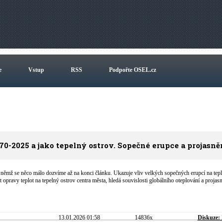
e
Vstup
RSS
Podpořte OSEL.cz
0-2025 a jako tepelný ostrov. Sopečné erupce a projasně
němž se něco málo dozvíme až na konci článku. Ukazuje vliv velkých sopečných erupcí na tepl
opravy teplot na tepelný ostrov centra města, hledá souvislosti globálního oteplování a projas
13.01.2026 01:58
14836x
Diskuze: