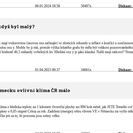
06.01.2024 18:58
50497x
Diskuze:
když byl malý?
k mají vodorovnou časovou osu začínající ve zlomcích sekundy u inflace a končící u současnost
islou osu y. Mohly by ji mít, protože výška ležatého grafu by měla být velikost pozorovatelného
 hodnotě 46,5 miliardy světelných let. Hledání osy y je jako klasika: Našli moji rádcové? Nenaš
01.04.2023 00:37
34661x
Diskuze:
ěmecku ovlivní klima ČR málo
lima z hlediska teploty na 1 kilometr čtvereční plochy asi 890 krát méně, jak JETE Temelín své
teploty o 0,05 stupně Celsia za rok. Zadržení (energie) větru vlivem VE v Německu mi vyšlo něk
ím jen za to, že procenta jsou setiny celku.