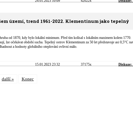
24.01.2023 10:09
42022x
Diskuze:
šem území, trend 1961-2022. Klementinum jako tepelný
zhruba od 1870, kdy bylo lokální minimum. Před tím kolísal s lokálním maximem kolem 1770.
gnují, lze očekávat období sucha. Tepelný ostrov Klementinum za 50 let představuje asi 0,5°C na
odhadnout a hodnoty globálního oteplování ovlivní málo.
15.01.2023 23:32
37175x
Diskuze:
další »
Konec