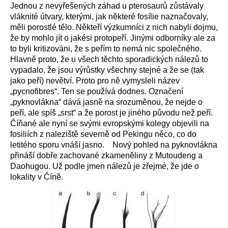
Jednou z nevyřešených záhad u pterosaurů zůstávaly
vláknité útvary, kterými, jak některé fosílie naznačovaly,
měli porostlé tělo. Někteří výzkumníci z nich nabyli dojmu,
že by mohlo jít o jakési protopeří. Jinými odborníky ale za
to byli kritizováni, že s peřím to nemá nic společného.
Hlavně proto, že u všech těchto sporadických nálezů to
vypadalo, že jsou výrůstky všechny stejné a že se (tak
jako peří) nevětví. Proto pro ně vymysleli název
„pycnofibres“. Ten se používá dodnes. Označení
„pyknovlákna“ dává jasně na srozuměnou, že nejde o
peří, ale spíš „srst“ a že porost je jiného původu než peří.
Číňané ale nyní se svými evropskými kolegy objevili na
fosiliích z naleziště severně od Pekingu něco, co do
letitého sporu vnáší jasno. Nový pohled na pyknovlákna
přináší dobře zachované zkameněliny z Mutoudeng a
Daohugou. Už podle jmen nálezů je zřejmé, že jde o
lokality v Číně.