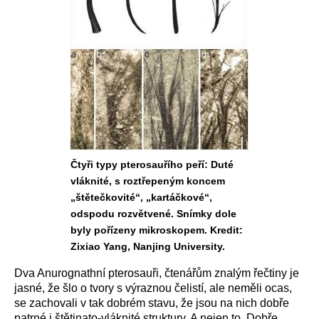
Čtyři typy pterosauřího peří: Duté
vláknité, s roztřepeným koncem
„štětečkovité“, „kartáčkové“,
odspodu rozvětvené. Snímky dole
byly pořízeny mikroskopem. Kredit:
Zixiao Yang, Nanjing University.
Dva Anurognathní pterosauři, čtenářům znalým řečtiny je
jasné, že šlo o tvory s výraznou čelistí, ale neměli ocas,
se zachovali v tak dobrém stavu, že jsou na nich dobře
patrné i štětinato-vláknité struktury. A nejen to. Dobře