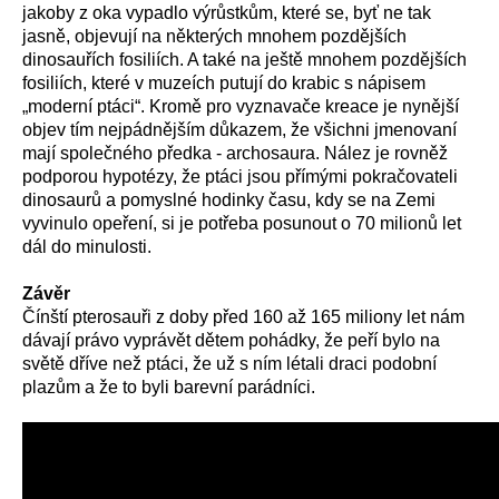
jakoby z oka vypadlo výrůstkům, které se, byť ne tak
jasně, objevují na některých mnohem pozdějších
dinosauřích fosiliích. A také na ještě mnohem pozdějších
fosiliích, které v muzeích putují do krabic s nápisem
„moderní ptáci“. Kromě pro vyznavače kreace je nynější
objev tím nejpádnějším důkazem, že všichni jmenovaní
mají společného předka - archosaura. Nález je rovněž
podporou hypotézy, že ptáci jsou přímými pokračovateli
dinosaurů a pomyslné hodinky času, kdy se na Zemi
vyvinulo opeření, si je potřeba posunout o 70 milionů let
dál do minulosti.
Závěr
Čínští pterosauři z doby před 160 až 165 miliony let nám
dávají právo vyprávět dětem pohádky, že peří bylo na
světě dříve než ptáci, že už s ním létali draci podobní
plazům a že to byli barevní parádníci.