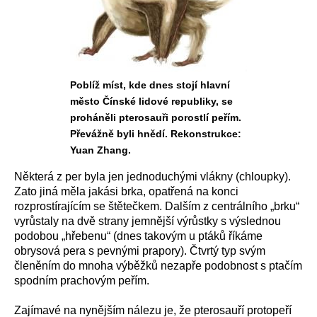
Poblíž míst, kde dnes stojí hlavní
město Čínské lidové republiky, se
proháněli pterosauři porostlí peřím.
Převážně byli hnědí. Rekonstrukce:
Yuan Zhang.
Některá z per byla jen jednoduchými vlákny (chloupky).
Zato jiná měla jakási brka, opatřená na konci
rozprostírajícím se štětečkem. Dalším z centrálního „brku“
vyrůstaly na dvě strany jemnější výrůstky s výslednou
podobou „hřebenu“ (dnes takovým u ptáků říkáme
obrysová pera s pevnými prapory). Čtvrtý typ svým
členěním do mnoha výběžků nezapře podobnost s ptačím
spodním prachovým peřím.
Zajímavé na nynějším nálezu je, že pterosauří protopeří