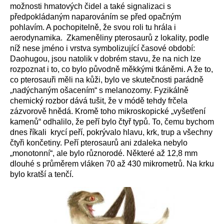
možnosti hmatových čidel a také signalizaci s
předpokládaným naparováním se před opačným
pohlavím. A pochopitelně, že svou roli tu hrála i
aerodynamika. Zkameněliny pterosaurů z lokality, podle
níž nese jméno i vrstva symbolizující časové období:
Daohugou, jsou natolik v dobrém stavu, že na nich lze
rozpoznat i to, co bylo původně měkkými tkáněmi. A že to,
co pterosauři měli na kůži, bylo ve skutečnosti parádně
„nadýchaným ošacením“ s melanozomy. Fyzikálně
chemický rozbor dává tušit, že v módě tehdy frčela
zázvorově hnědá. Kromě toho mikroskopické „vyšetření
kamenů“ odhalilo, že peří bylo čtyř typů. To, čemu bychom
dnes říkali krycí peří, pokrývalo hlavu, krk, trup a všechny
čtyři končetiny. Peří pterosaurů ani zdaleka nebylo
„monotonní“, ale bylo různorodé. Některé až 12,8 mm
dlouhé s průměrem vláken 70 až 430 mikrometrů. Na krku
bylo kratší a tenčí.