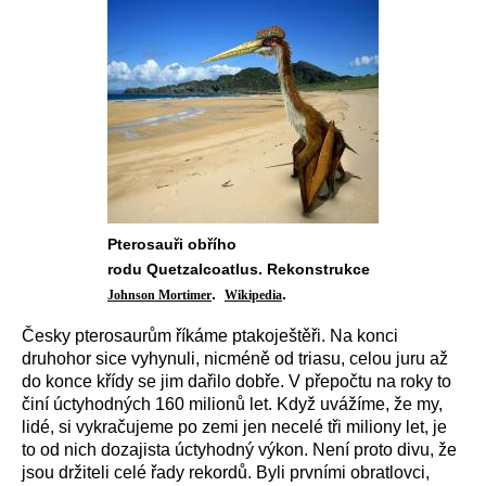
Pterosauři obřího
rodu Quetzalcoatlus. Rekonstrukce
.
.
Johnson Mortimer
Wikipedia
Česky pterosaurům říkáme ptakoještěři. Na konci
druhohor sice vyhynuli, nicméně od triasu, celou juru až
do konce křídy se jim dařilo dobře. V přepočtu na roky to
činí úctyhodných 160 milionů let. Když uvážíme, že my,
lidé, si vykračujeme po zemi jen necelé tři miliony let, je
to od nich dozajista úctyhodný výkon. Není proto divu, že
jsou držiteli celé řady rekordů. Byli prvními obratlovci,