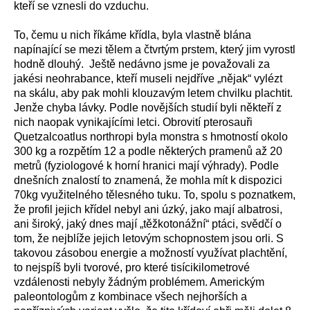
kteří se vznesli do vzduchu.
To, čemu u nich říkáme křídla, byla vlastně blána
napínající se mezi tělem a čtvrtým prstem, který jim vyrostl
hodně dlouhý. Ještě nedávno jsme je považovali za
jakési neohrabance, kteří museli nejdříve „nějak“ vylézt
na skálu, aby pak mohli klouzavým letem chvilku plachtit.
Jenže chyba lávky. Podle novějších studií byli někteří z
nich naopak vynikajícími letci. Obrovití pterosauři
Quetzalcoatlus northropi byla monstra s hmotností okolo
300 kg a rozpětím 12 a podle některých pramenů až 20
metrů (fyziologové k horní hranici mají výhrady). Podle
dnešních znalostí to znamená, že mohla mít k dispozici
70kg využitelného tělesného tuku. To, spolu s poznatkem,
že profil jejich křídel nebyl ani úzký, jako mají albatrosi,
ani široký, jaký dnes mají „těžkotonážní“ ptáci, svědčí o
tom, že nejblíže jejich letovým schopnostem jsou orli. S
takovou zásobou energie a možností využívat plachtění,
to nejspíš byli tvorové, pro které
tisícikilometrové
vzdálenosti nebyly žádným problémem. Americkým
paleontologům z kombinace všech nejhorších a