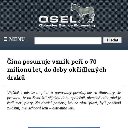
MENU
III
Čína posunuje vznik peří o 70
milionů let, do doby okřídlených
draků
Většině z nás se to plete a pterosaury považujeme za dinosaury. Je
pravdou, že na Zemi žili nějakou dobu společně, nicméně odborníci je
řadí mezi plazy. Na dnešní poměry, kdy se plazi plazí, byli poněkud
zvláštní, byli schopni letu – aktivního letu.