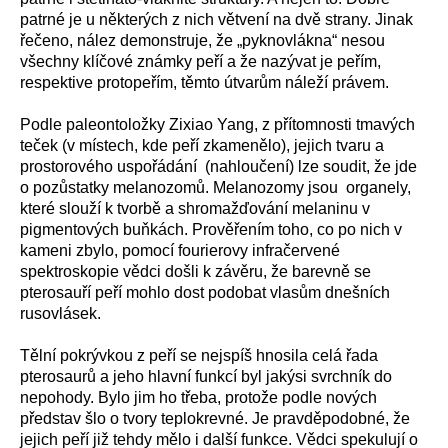
patrné je u některých z nich větvení na dvě strany. Jinak
řečeno, nález demonstruje, že „pyknovlákna“ nesou
všechny klíčové známky peří a že nazývat je peřím,
respektive protopeřím, těmto útvarům náleží právem.
Podle paleontoložky Zixiao Yang, z přítomnosti tmavých
teček (v místech, kde peří zkamenělo), jejich tvaru a
prostorového uspořádání (nahloučení) lze soudit, že jde
o pozůstatky melanozomů. Melanozomy jsou organely,
které slouží k tvorbě a shromažďování melaninu v
pigmentových buňkách. Prověřením toho, co po nich v
kameni zbylo, pomocí fourierovy infračervené
spektroskopie vědci došli k závěru, že barevně se
pterosauří peří mohlo dost podobat vlasům dnešních
rusovlásek.
Tělní pokrývkou z peří se nejspíš hnosila celá řada
pterosaurů a jeho hlavní funkcí byl jakýsi svrchník do
nepohody. Bylo jim ho třeba, protože podle nových
představ šlo o tvory teplokrevné. Je pravděpodobné, že
jejich peří již tehdy mělo i další funkce. Vědci spekulují o