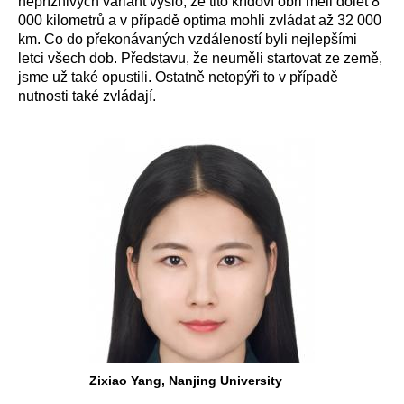
nepříznivých variant vyšlo, že tito křídoví obři měli dolet 8
000 kilometrů a v případě optima mohli zvládat až 32 000
km. Co do překonávaných vzdáleností byli nejlepšími
letci všech dob. Představu, že neuměli startovat ze země,
jsme už také opustili. Ostatně netopýři to v případě
nutnosti také zvládají.
Zixiao Yang, Nanjing University