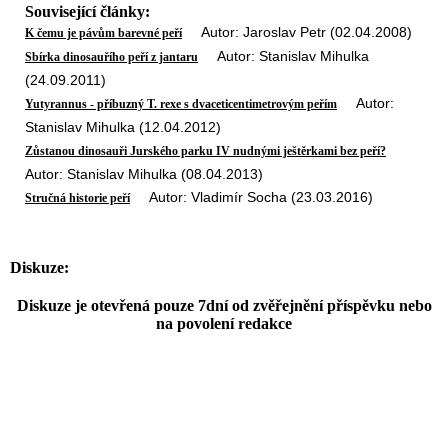
Související články:
Autor: Jaroslav Petr (02.04.2008)
K čemu je pávům barevné peří
Autor: Stanislav Mihulka
Sbírka dinosauřího peří z jantaru
(24.09.2011)
Autor:
Yutyrannus - příbuzný T. rexe s dvaceticentimetrovým peřím
Stanislav Mihulka (12.04.2012)
Zůstanou dinosauři Jurského parku IV nudnými ještěrkami bez peří?
Autor: Stanislav Mihulka (08.04.2013)
Autor: Vladimír Socha (23.03.2016)
Stručná historie peří
Diskuze:
Diskuze je otevřená pouze 7dní od zvěřejnění příspěvku nebo
na povolení redakce